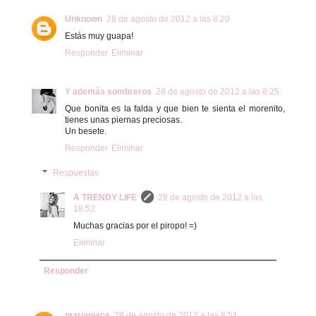
Unknown
28 de agosto de 2012 a las 8:20
Estás muy guapa!
Responder
Eliminar
Y además sombreros
28 de agosto de 2012 a las 8:25
Que bonita es la falda y que bien te sienta el morenito,
tienes unas piernas preciosas.
Un besete.
Responder
Eliminar
Respuestas
A TRENDY LIFE
28 de agosto de 2012 a las
18:52
Muchas gracias por el piropo! =)
Eliminar
Responder
mariapiacs
28 de agosto de 2012 a las 8:51