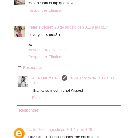
Me encanta el top que llevas!
Responder
Eliminar
Irene's Closet
28 de agosto de 2012 a las 9:14
Love your shoes! :)
xx
www.ireneccloset.com
Responder
Eliminar
Respuestas
A TRENDY LIFE
28 de agosto de 2012 a las
18:53
Thanks so much Irene! Kisses!
Eliminar
Responder
patri
28 de agosto de 2012 a las 9:20
Que sandalias mas monas, me encantan!!!!