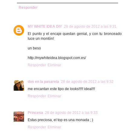
Responder
MY WHITE IDEA DIY
28 de agosto de 2012 a las 9:31
El punto y el encaje quedan genial, y con tu bronceado
luce un montón!
un beso
http://mywhiteidea.blogspot.com.es/
Responder
Eliminar
dos en la pasarela
28 de agosto de 2012 a las 9:32
me encantan este tipo de looks!!!!! ideal!!!
Responder
Eliminar
Princesa
28 de agosto de 2012 a las 9:33
Estas preciosa, el top es una monada ; )
Responder
Eliminar