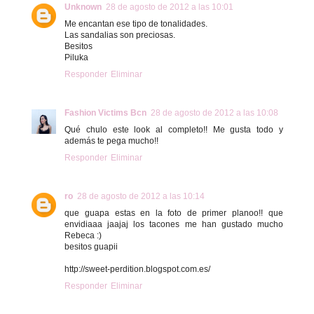
Unknown
28 de agosto de 2012 a las 10:01
Me encantan ese tipo de tonalidades.
Las sandalias son preciosas.
Besitos
Piluka
Responder
Eliminar
Fashion Victims Bcn
28 de agosto de 2012 a las 10:08
Qué chulo este look al completo!! Me gusta todo y
además te pega mucho!!
Responder
Eliminar
ro
28 de agosto de 2012 a las 10:14
que guapa estas en la foto de primer planoo!! que
envidiaaa jaajaj los tacones me han gustado mucho
Rebeca :)
besitos guapii
http://sweet-perdition.blogspot.com.es/
Responder
Eliminar