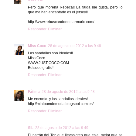
a las 9:47
Pero que morena Rebeca!! La falda me gusta, pero lo
que me han encantado es el jersey!!
http://www.rebuscandoenelarmario.com/
Responder
Eliminar
Miss Coco
28 de agosto de 2012 a las 9:48
Las sandalias son ideales!!
Miss Coco
WWW.JUST-COCO.COM
Bolsooo gratis!!
Responder
Eliminar
Fátima
28 de agosto de 2012 a las 9:48
Me encanta, y las sandalias ideales!
http://mialbumdemoda.blogspot.com.es/
Responder
Eliminar
SiL
28 de agosto de 2012 a las 9:49
El patrón del Top que llevas creo que es el mejor que se