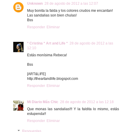
Unknown
28 de agosto de 2012 a las 12:07
Muy bonita la falda y los colores crudos me encantan!
Las sandalias son bien chulas!
Bss
Responder
Eliminar
* Cristina * Art and Life *
28 de agosto de 2012 a las
12:10
Estás monísima Rebeca!
Bss
[ART&LIFE]
http://theartandlife.blogspot.com
Responder
Eliminar
Mi Diario Más Chic
28 de agosto de 2012 a las 12:18
Que monas las sandalias!!! Y la faldita lo mismo, estás
estupenda!!
Responder
Eliminar
Respuestas