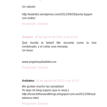
Un saludo
http://wallstriz.wordpress.com/2012/08/28/porta-tupper-
con-estilo/
Responder
Eliminar
Ángeles
28 de agosto de 2012 a las 10:41
Qué bonita la falda!! Me encanta como la has
combinado, y el collar una monada.
Un beso.
www.angelesydiablillos.es
Responder
Eliminar
Anónimo
28 de agosto de 2012 a las 10:43
Me gustan mucho las sandalias!
Te dejo mi blog espero que lo veas:)
http://loveclothesandthings.blogspot.com.es/2012/08/suit
eblanco.html
Responder
Eliminar