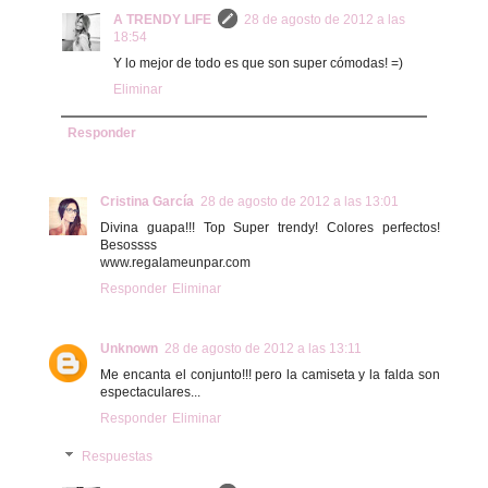
A TRENDY LIFE
28 de agosto de 2012 a las
18:54
Y lo mejor de todo es que son super cómodas! =)
Eliminar
Responder
Cristina García
28 de agosto de 2012 a las 13:01
Divina guapa!!! Top Super trendy! Colores perfectos!
Besossss
www.regalameunpar.com
Responder
Eliminar
Unknown
28 de agosto de 2012 a las 13:11
Me encanta el conjunto!!! pero la camiseta y la falda son
espectaculares...
Responder
Eliminar
Respuestas