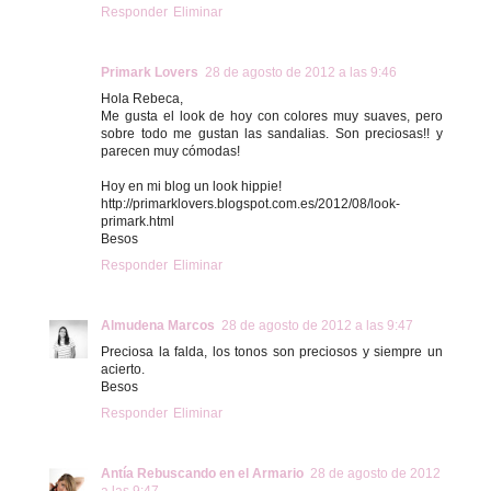
Responder
Eliminar
Primark Lovers
28 de agosto de 2012 a las 9:46
Hola Rebeca,
Me gusta el look de hoy con colores muy suaves, pero
sobre todo me gustan las sandalias. Son preciosas!! y
parecen muy cómodas!
Hoy en mi blog un look hippie!
http://primarklovers.blogspot.com.es/2012/08/look-
primark.html
Besos
Responder
Eliminar
Almudena Marcos
28 de agosto de 2012 a las 9:47
Preciosa la falda, los tonos son preciosos y siempre un
acierto.
Besos
Responder
Eliminar
Antía Rebuscando en el Armario
28 de agosto de 2012