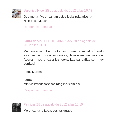
Veronica Nice
28 de agosto de 2012 a las 10:48
Que mona! Me encantan estos looks relajados! :)
Nice post! Muas!!!
Responder
Eliminar
Laura de VISTETE DE SONRISAS
28 de agosto de
2012 a las 11:11
Me encantan los looks en tonos claritos! Cuando
estamos un poco morenitas, favorecen un montón.
Aportan mucha luz a los looks. Las sandalias son muy
bonitas!
¡Feliz Martes!
Laura
http://vistetedesonrisas.blogspot.com.es/
Responder
Eliminar
Patricia
28 de agosto de 2012 a las 11:19
Me encanta la falda, besitos guapa!