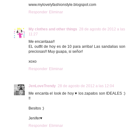
www.mylovelyfashionstyle.blogspot.com
Responder
Eliminar
My clothes and other things
28 de agosto de 2012 a las
11:27
Me encantaaa!!
EL outfit de hoy es de 10 para arriba! Las sandalias son
preciosas!! Muy guapa, si señor!
xoxo
Responder
Eliminar
JenLoveTrendy
28 de agosto de 2012 a las 12:04
Me encanta el look de hoy ♥ los zapatos son IDEALES :)
!!
Besitos :)
Jenifer♥
Responder
Eliminar