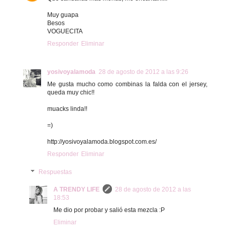
Muy guapa
Besos
VOGUECITA
Responder
Eliminar
yosivoyalamoda
28 de agosto de 2012 a las 9:26
Me gusta mucho como combinas la falda con el jersey,
queda muy chic!!
muacks linda!!
=)
http://yosivoyalamoda.blogspot.com.es/
Responder
Eliminar
Respuestas
A TRENDY LIFE
28 de agosto de 2012 a las
18:53
Me dio por probar y salió esta mezcla :P
Eliminar