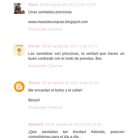
Mase
28 de agosto de 2012 a las 10:19
Unas sandalias preciosas.
www.masedeconpras.blogspot.com
Responder
Eliminar
Parole
28 de agosto de 2012 a las 10:27
Las sandalias son preciosas, la verdad que hacen un
buen contraste con el resto de prendas. Bss
Responder
Eliminar
Teresa
28 de agosto de 2012 a las 10:33
Me encantan el bolso y el collar!
Besos!
Responder
Eliminar
Wallstriz
28 de agosto de 2012 a las 10:36
¡Qué sandalias tan bonitas! Además, parecen
comodísimas para el día a día...