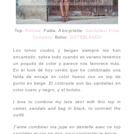
Top:
Romwe
. Falda: A bicyclette.
Sandalias
:
Friss
Company
. Bolso:
SUITEBLANCO
Los tonos crudos y beiges siempre me han
encantado, sobre todo cuando en verano tenemos
un poquito de color y parece nos favorece más.
En el look de hoy veréis que he combinado una
falda de encaje en color hueso con un top de
punto en beige. El contraste son las sandalias en
color cuero y negro, y el bolsito.
I love to combine
my
lace skirt
with this
top
in
camel,
sandals
and bag
in
black
,
to cont
rast
the
outfit.
J'aime
combiner ma
jupe en dentelle
avec ce top
sandales
et sac
en noir
,
pour contraster le tenue.