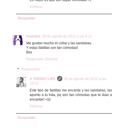
Lo mejor es que son super cómodas! =)
Eliminar
Responder
maituins
28 de agosto de 2012 a las 8:12
Me gustan mucho el collar y las sandalias.
Y estas falditas son tan cómodas!
Bss
Responder
Eliminar
Respuestas
A TRENDY LIFE
28 de agosto de 2012 a las
18:52
Este tipo de falditas me encanta y las sandalias, las
apunto a tu lista, pq son tan cómodas que te iban a
encantar! =)))
Eliminar
Responder