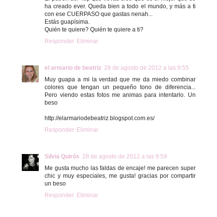
ha creado ever. Queda bien a todo el mundo, y más a ti
con ese CUERPASO que gastas nenah...
Estás guapísima.
Quién te quiere? Quién te quiere a ti?
Responder
Eliminar
el armario de beatriz
28 de agosto de 2012 a las 9:55
Muy guapa a mi la verdad que me da miedo combinar
colores que tengan un pequeño tono de diferencia...
Pero viendo estas fotos me animas para intentarlo. Un
beso
http://elarmariodebeatriz.blogspot.com.es/
Responder
Eliminar
Silvia Quirós
28 de agosto de 2012 a las 9:59
Me gusta mucho las faldas de encaje! me parecen super
chic y muy especiales, me gusta! gracias por compartir
un beso
Responder
Eliminar