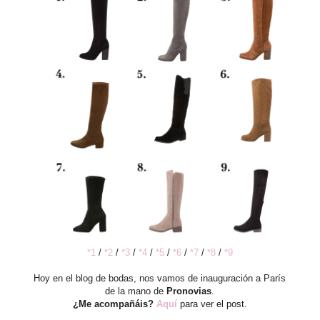
*1
/
*2
/
*3
/
*4
/
*5
/
*6
/
*7
/
*8
/
*9
Hoy en el blog de bodas, nos vamos de inauguración a París
de la mano de
Pronovias
.
¿Me acompañáis?
Aquí
para ver el post.