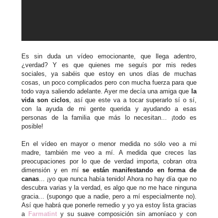
Es sin duda un vídeo emocionante, que llega adentro,
¿verdad? Y es que quienes me seguís por mis redes
sociales, ya sabéis que estoy en unos días de muchas
cosas, un poco complicados pero con mucha fuerza para que
todo vaya saliendo adelante. Ayer me decía una amiga que
la
vida son ciclos
, así que este va a tocar superarlo sí o sí,
con la ayuda de mi gente querida y ayudando a esas
personas de la familia que más lo necesitan... ¡todo es
posible!
En el vídeo en mayor o menor medida no sólo veo a mi
madre, también me veo a mí. A medida que creces las
preocupaciones por lo que de verdad importa, cobran otra
dimensión y en mí
se están manifestando en forma de
canas
... ¡yo que nunca había tenido! Ahora no hay día que no
descubra varias y la verdad, es algo que no me hace ninguna
gracia... (supongo que a nadie, pero a mí especialmente no).
Así que habrá que ponerle remedio y yo ya estoy lista gracias
a
Farmatint
y su suave composición sin amoníaco y con