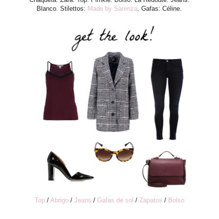
Blanco. Stilettos:
Made by Sarenza
. Gafas: Céline.
Top
/
Abrigo
/
Jeans
/
Gafas de sol
/
Zapatos
/
Bolso