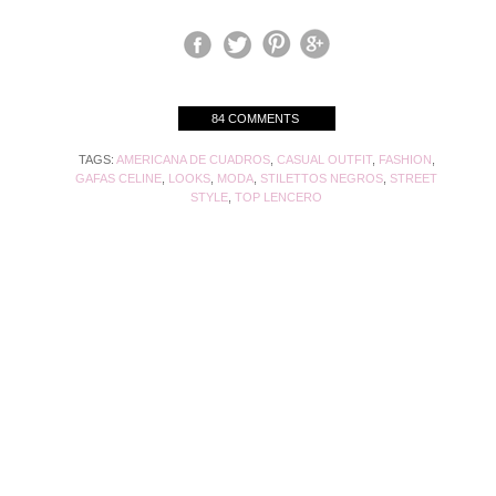
84 COMMENTS
TAGS:
AMERICANA DE CUADROS
,
CASUAL OUTFIT
,
FASHION
,
GAFAS CELINE
,
LOOKS
,
MODA
,
STILETTOS NEGROS
,
STREET
STYLE
,
TOP LENCERO