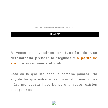
martes, 28 de diciembre de 2010
IT ALEX
A veces nos vestimos
en función de una
determinada prenda
: la elegimos y
a partir de
ahí
confeccionamos el look
.
Esto es lo que me pasó la semana pasada. No
soy de las que estrena las cosas al momento, es
más, me cuesta hacerlo, pero a veces existen
excepciones.