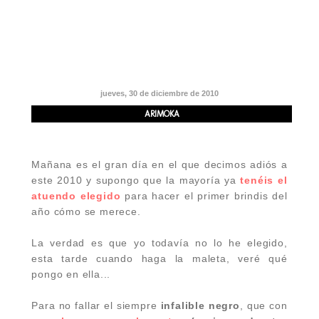
jueves, 30 de diciembre de 2010
ARIMOKA
Mañana es el gran día en el que decimos adiós a
este 2010 y supongo que la mayoría ya
tenéis el
atuendo elegido
para hacer el primer brindis del
año cómo se merece.
La verdad es que yo todavía no lo he elegido,
esta tarde cuando haga la maleta, veré qué
pongo en ella...
Para no fallar el siempre
infalible negro
, que con