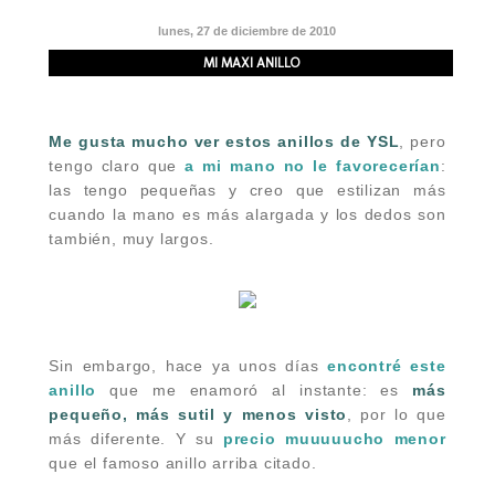
lunes, 27 de diciembre de 2010
MI MAXI ANILLO
Me gusta mucho ver estos anillos de YSL
, pero
tengo claro que
a mi mano no le favorecerían
:
las tengo pequeñas y creo que estilizan más
cuando la mano es más alargada y los dedos son
también, muy largos.
Sin embargo
, hace ya unos días
encontré este
anillo
que me enamoró al instante: es
más
pequeño, más sutil y menos visto
, por lo que
más diferente. Y su
precio muuuuucho menor
que el famoso anillo arriba citado.