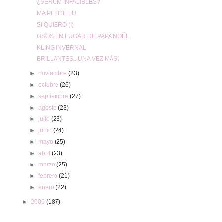
¿SERUM INFALIBLES?
MA PETITE LU
SI QUIERO (I)
OSOS EN LUGAR DE PAPA NOÉL
KLING INVERNAL
BRILLANTES...UNA VEZ MÁS!
►
noviembre
(23)
►
octubre
(26)
►
septiembre
(27)
►
agosto
(23)
►
julio
(23)
►
junio
(24)
►
mayo
(25)
►
abril
(23)
►
marzo
(25)
►
febrero
(21)
►
enero
(22)
►
2009
(187)