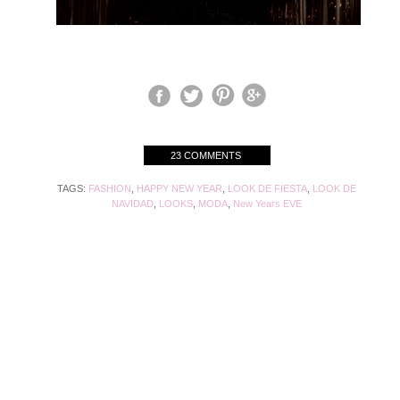
23 COMMENTS
TAGS:
FASHION
,
HAPPY NEW YEAR
,
LOOK DE FIESTA
,
LOOK DE
NAVIDAD
,
LOOKS
,
MODA
,
New Years EVE