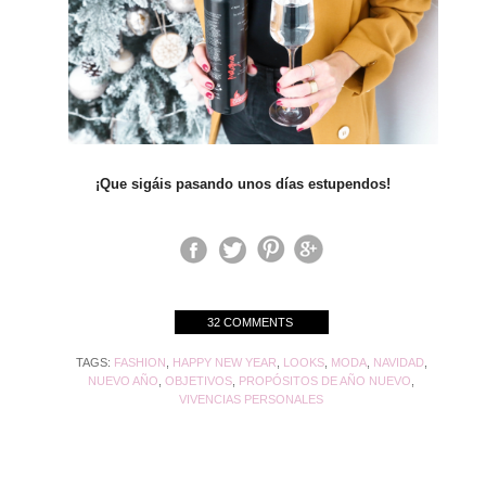
¡Que sigáis pasando unos días estupendos!
32 COMMENTS
TAGS:
FASHION
,
HAPPY NEW YEAR
,
LOOKS
,
MODA
,
NAVIDAD
,
NUEVO AÑO
,
OBJETIVOS
,
PROPÓSITOS DE AÑO NUEVO
,
VIVENCIAS PERSONALES