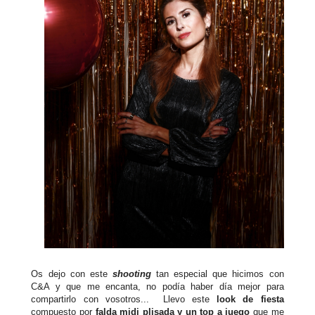
Os dejo con este
shooting
tan especial que hicimos con
C&A y que me encanta, no podía haber día mejor para
compartirlo con vosotros... Llevo este
look de fiesta
compuesto por
falda midi plisada y un top a juego
que me