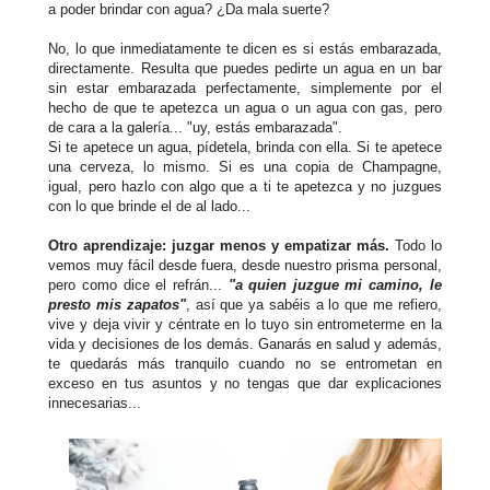
a poder brindar con agua? ¿Da mala suerte?
No, lo que inmediatamente te dicen es si estás embarazada,
directamente. Resulta que puedes pedirte un agua en un bar
sin estar embarazada perfectamente, simplemente por el
hecho de que te apetezca un agua o un agua con gas, pero
de cara a la galería... "uy, estás embarazada".
Si te apetece un agua, pídetela, brinda con ella. Si te apetece
una cerveza, lo mismo. Si es una copia de Champagne,
igual, pero hazlo con algo que a ti te apetezca y no juzgues
con lo que brinde el de al lado...
Otro aprendizaje: juzgar menos y empatizar más.
Todo lo
vemos muy fácil desde fuera, desde nuestro prisma personal,
pero como dice el refrán...
"a quien juzgue mi camino, le
presto mis zapatos"
, así que ya sabéis a lo que me refiero,
vive y deja vivir y céntrate en lo tuyo sin entrometerme en la
vida y decisiones de los demás. Ganarás en salud y además,
te quedarás más tranquilo cuando no se entrometan en
exceso en tus asuntos y no tengas que dar explicaciones
innecesarias...