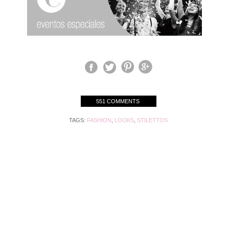
551 COMMENTS
TAGS:
FASHION
,
LOOKS
,
STILETTOS