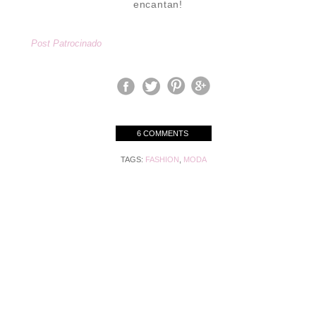
encantan!
Post Patrocinado
6 COMMENTS
TAGS:
FASHION
,
MODA