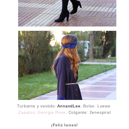
Turbante y vestido:
AnnandLee.
Bolso: Loewe.
Zapatos
:
Georgia Rose
. Colgante: 2enespiral
¡Feliz lunes!