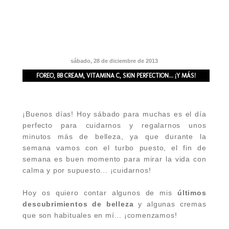
sábado, 28 de diciembre de 2013
FOREO, BB CREAM, VITAMINA C, SKIN PERFECTION... ¡Y MÁS!
¡Buenos días! Hoy sábado para muchas es el día
perfecto para cuidarnos y regalarnos unos
minutos más de belleza, ya que durante la
semana vamos con el turbo puesto, el fin de
semana es buen momento para mirar la vida con
calma y por supuesto... ¡cuidarnos!
Hoy os quiero contar algunos de mis
últimos
descubrimientos de belleza
y algunas cremas
que son habituales en mí... ¡comenzamos!