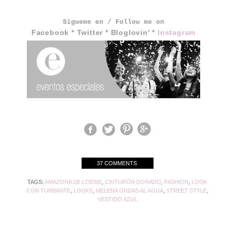
Sígueme en / Follow me on
Facebook
*
Twitter
*
Bloglovin'
*
Instagram
37 COMMENTS
TAGS:
AMAZONA DE LOEWE
,
CINTURÓN DORADO
,
FASHION
,
LOOK
CON TURBANTE
,
LOOKS
,
MELENA ONDAS AL AGUA
,
STREET STYLE
,
VESTIDO AZUL