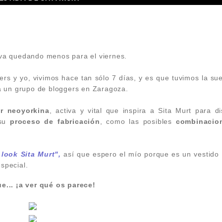
 va quedando menos para el viernes.
rs y yo, vivimos hace tan sólo 7 días, y es que tuvimos la su
 a un grupo de bloggers en Zaragoza.
er neoyorkina
, activa y vital que inspira a Sita Murt para d
 su
proceso de fabricación
, como las posibles
combinaci
 look Sita Murt",
así que espero el mío porque es un vestido
special.
e... ¡a ver qué os parece!