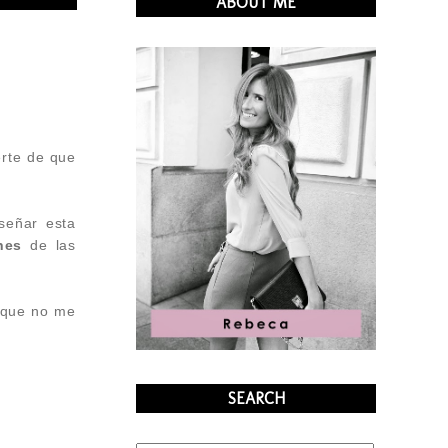
ABOUT ME
erte de que
iseñar esta
ones
de las
 que no me
SEARCH