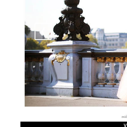
mié
V