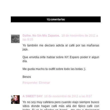
113 comentarios:
Dafne. No Sin Mis Zapatos.
18 de noviembre de 2011 a
las 8:05
Yo también me declaro adicta al café por las mañanas
jaja.
Que envidia oirte hablar sobre NY. Espero poder ir algun
día.
Me gusta mucho tu outfit sobre todo las botas ;).
Besos
Responder
Eliminar
A SWEET DAY
18 de noviembre de 2011 a las 8:07
Yo no soy muy cafetera pero cuando viajo siempre busco
sitios donde hagan café más allá del típico café con