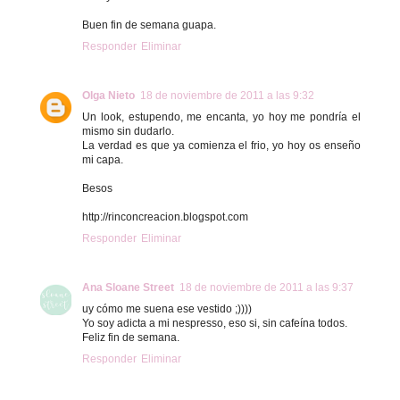
Buen fin de semana guapa.
Responder
Eliminar
Olga Nieto
18 de noviembre de 2011 a las 9:32
Un look, estupendo, me encanta, yo hoy me pondría el
mismo sin dudarlo.
La verdad es que ya comienza el frio, yo hoy os enseño
mi capa.
Besos
http://rinconcreacion.blogspot.com
Responder
Eliminar
Ana Sloane Street
18 de noviembre de 2011 a las 9:37
uy cómo me suena ese vestido ;))))
Yo soy adicta a mi nespresso, eso si, sin cafeína todos.
Feliz fin de semana.
Responder
Eliminar