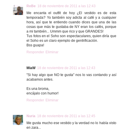
ReBe
18 de noviembre de 2011 a las 12:43
Me encanta el outfit de hoy ¿El vestido es de esta
temporada? Yo también soy adicta al café y a cualquier
hora, así que te entiendo cuando dices que una de las
cosas que más te gustaba de NY eran los cafés, porque
a mi también... Ummm que rico y que GRANDES!
Tus fotos en el Soho son espectaculares, quien diría que
el Soho es un claro ejemplo de gentrificación.
Bss guapa!
Responder
Eliminar
MiaW
18 de noviembre de 2011 a las 12:43
"Si hay algo que NO te gusta" nos lo vas contando y así
acabamos antes.
Es una broma,
encájalo con humor!
Responder
Eliminar
Nuria
18 de noviembre de 2011 a las 12:45
Me gusta mucho ese vestido y la verdad no lo había visto
en zara...