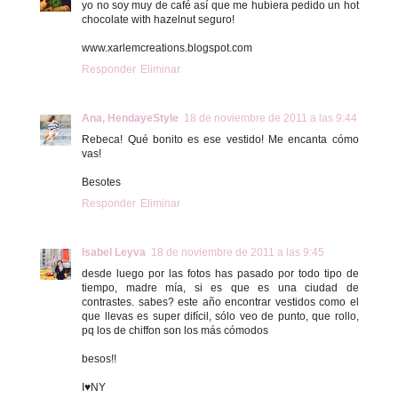
yo no soy muy de café así que me hubiera pedido un hot
chocolate with hazelnut seguro!
www.xarlemcreations.blogspot.com
Responder
Eliminar
Ana, HendayeStyle
18 de noviembre de 2011 a las 9:44
Rebeca! Qué bonito es ese vestido! Me encanta cómo
vas!
Besotes
Responder
Eliminar
Isabel Leyva
18 de noviembre de 2011 a las 9:45
desde luego por las fotos has pasado por todo tipo de
tiempo, madre mía, si es que es una ciudad de
contrastes. sabes? este año encontrar vestidos como el
que llevas es super difícil, sólo veo de punto, que rollo,
pq los de chiffon son los más cómodos
besos!!
I♥NY