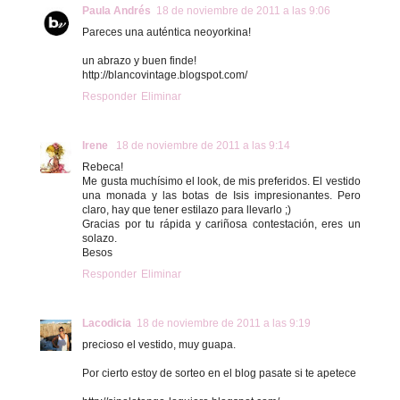
Paula Andrés
18 de noviembre de 2011 a las 9:06
Pareces una auténtica neoyorkina!
un abrazo y buen finde!
http://blancovintage.blogspot.com/
Responder
Eliminar
Irene
18 de noviembre de 2011 a las 9:14
Rebeca!
Me gusta muchísimo el look, de mis preferidos. El vestido
una monada y las botas de Isis impresionantes. Pero
claro, hay que tener estilazo para llevarlo ;)
Gracias por tu rápida y cariñosa contestación, eres un
solazo.
Besos
Responder
Eliminar
Lacodicia
18 de noviembre de 2011 a las 9:19
precioso el vestido, muy guapa.
Por cierto estoy de sorteo en el blog pasate si te apetece