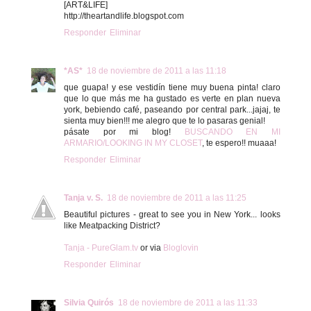
[ART&LIFE]
http://theartandlife.blogspot.com
Responder
Eliminar
*AS*
18 de noviembre de 2011 a las 11:18
que guapa! y ese vestidín tiene muy buena pinta! claro
que lo que más me ha gustado es verte en plan nueva
york, bebiendo café, paseando por central park...jajaj, te
sienta muy bien!!! me alegro que te lo pasaras genial!
pásate por mi blog!
BUSCANDO EN MI
ARMARIO/LOOKING IN MY CLOSET
, te espero!! muaaa!
Responder
Eliminar
Tanja v. S.
18 de noviembre de 2011 a las 11:25
Beautiful pictures - great to see you in New York... looks
like Meatpacking District?
Tanja - PureGlam.tv
or via
Bloglovin
Responder
Eliminar
Silvia Quirós
18 de noviembre de 2011 a las 11:33