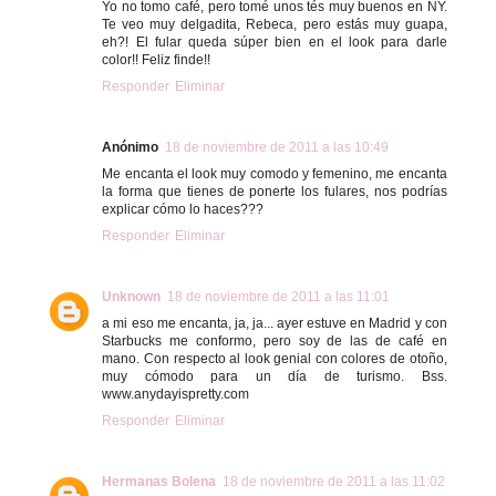
Yo no tomo café, pero tomé unos tés muy buenos en NY.
Te veo muy delgadita, Rebeca, pero estás muy guapa,
eh?! El fular queda súper bien en el look para darle
color!! Feliz finde!!
Responder
Eliminar
Anónimo
18 de noviembre de 2011 a las 10:49
Me encanta el look muy comodo y femenino, me encanta
la forma que tienes de ponerte los fulares, nos podrías
explicar cómo lo haces???
Responder
Eliminar
Unknown
18 de noviembre de 2011 a las 11:01
a mi eso me encanta, ja, ja... ayer estuve en Madrid y con
Starbucks me conformo, pero soy de las de café en
mano. Con respecto al look genial con colores de otoño,
muy cómodo para un día de turismo. Bss.
www.anydayispretty.com
Responder
Eliminar
Hermanas Bolena
18 de noviembre de 2011 a las 11:02