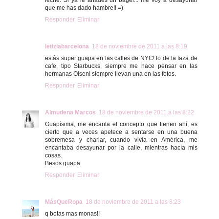
leche. Si ya le añades un bagel... me voy a desayunar
que me has dado hambre!! =)
Responder
Eliminar
letiziabarcelona
18 de noviembre de 2011 a las 8:19
estás super guapa en las calles de NYC! lo de la taza de
cafe, tipo Starbucks, siempre me hace pensar en las
hermanas Olsen! siempre llevan una en las fotos.
Responder
Eliminar
Almudena Marcos
18 de noviembre de 2011 a las 8:22
Guapísima, me encanta el concepto que tienen ahí, es
cierto que a veces apetece a sentarse en una buena
sobremesa y charlar, cuando vivía en América, me
encantaba desayunar por la calle, mientras hacía mis
cosas.
Besos guapa.
Responder
Eliminar
MásQueRopa
18 de noviembre de 2011 a las 8:23
q botas mas monas!!