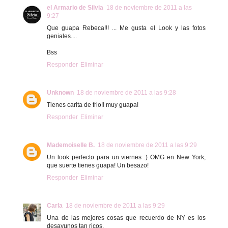
el Armario de Silvia
18 de noviembre de 2011 a las
9:27
Que guapa Rebeca!!! ... Me gusta el Look y las fotos
geniales....
Bss
Responder
Eliminar
Unknown
18 de noviembre de 2011 a las 9:28
Tienes carita de frio!! muy guapa!
Responder
Eliminar
Mademoiselle B.
18 de noviembre de 2011 a las 9:29
Un look perfecto para un viernes :) OMG en New York,
que suerte tienes guapa! Un besazo!
Responder
Eliminar
Carla
18 de noviembre de 2011 a las 9:29
Una de las mejores cosas que recuerdo de NY es los
desayunos tan ricos.