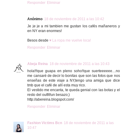
Responder
Eliminar
Anónimo
18 de noviembre de 2011 a las 10:42
Je je je a mi tambien me gustan los cafés mañaneros y
en NY eran enormes!
Besos desde
♥ La ropa me vuelve loca!
Responder
Eliminar
Abeja Reina
18 de noviembre de 2011 a las 10:43
hola!!!que guapa en pleno soho!!que suerteeeeee....no
me cansaré de decir lo bonitas que son las fotos que nos
enseñas de este viaje a NY,tengo una amiga que dice
tmb que el café de allí esta muy rico.
El vestido me encanta, te queda genial con las botas y el
resto del outfit!un besazo;)
http://abereina.blogspot.com/
Responder
Eliminar
Fashion Victims Bcn
18 de noviembre de 2011 a las
10:47