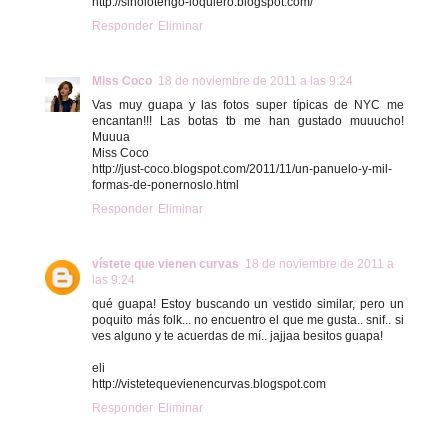
http://sinolotengo-loquiero.blogspot.com/
Responder
Eliminar
Miss Coco
18 de noviembre de 2011 a las 9:24
Vas muy guapa y las fotos super típicas de NYC me
encantan!!! Las botas tb me han gustado muuucho!
Muuua
Miss Coco
http://just-coco.blogspot.com/2011/11/un-panuelo-y-mil-
formas-de-ponernoslo.html
Responder
Eliminar
vístete que vienen curvas
18 de noviembre de 2011 a
las 9:24
qué guapa! Estoy buscando un vestido similar, pero un
poquito más folk... no encuentro el que me gusta.. snif.. si
ves alguno y te acuerdas de mí.. jajjaa besitos guapa!
eli
http://vistetequevienencurvas.blogspot.com
Responder
Eliminar