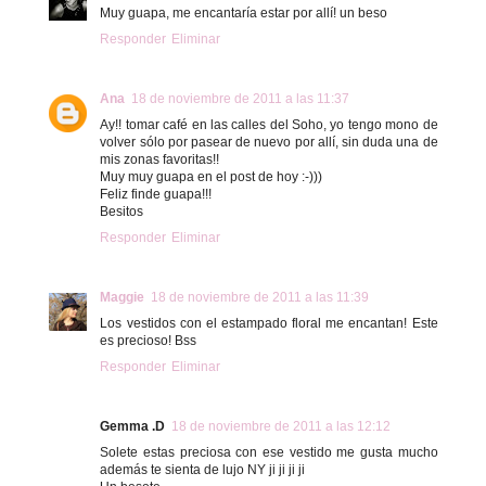
Muy guapa, me encantaría estar por allí! un beso
Responder
Eliminar
Ana
18 de noviembre de 2011 a las 11:37
Ay!! tomar café en las calles del Soho, yo tengo mono de
volver sólo por pasear de nuevo por allí, sin duda una de
mis zonas favoritas!!
Muy muy guapa en el post de hoy :-)))
Feliz finde guapa!!!
Besitos
Responder
Eliminar
Maggie
18 de noviembre de 2011 a las 11:39
Los vestidos con el estampado floral me encantan! Este
es precioso! Bss
Responder
Eliminar
Gemma .D
18 de noviembre de 2011 a las 12:12
Solete estas preciosa con ese vestido me gusta mucho
además te sienta de lujo NY ji ji ji ji