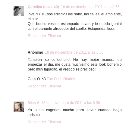
Carolina (Love 40)
18 de noviembre de 2011 a las 8:55
love NY !! Esos edificios del soho, las calles, el ambiente,
el olor...
Que bonito vestido estampado llevas y te queda genial
con el pañuelo alrededor del cuello. Estupenda! ksss
Responder
Eliminar
Anónimo
18 de noviembre de 2011 a las 8:56
También so coffeeholic! No hay mejor manera de
empezar el día, me gusta muchísimo este look bohemio
pero muy tapadito, el vestido es precioso!
Cess O. <3
The Outfit Diaries
Responder
Eliminar
Miss A
18 de noviembre de 2011 a las 8:58
Yo suelo cogerlos mucho para llevar cuando hago
turismo.
Responder
Eliminar