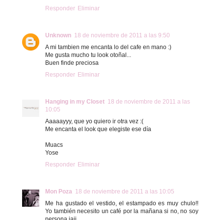
Responder
Eliminar
Unknown
18 de noviembre de 2011 a las 9:50
A mi tambien me encanta lo del cafe en mano :)
Me gusta mucho tu look otoñal...
Buen finde preciosa
Responder
Eliminar
Hanging in my Closet
18 de noviembre de 2011 a las
10:05
Aaaaayyy, que yo quiero ir otra vez :(
Me encanta el look que elegiste ese día
Muacs
Yose
Responder
Eliminar
Mon Poza
18 de noviembre de 2011 a las 10:05
Me ha gustado el vestido, el estampado es muy chulo!!
Yo también necesito un café por la mañana si no, no soy
persona jajj