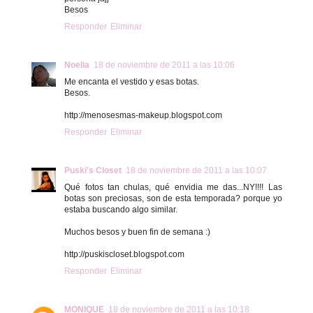
Besos
Responder
Eliminar
Noelia
18 de noviembre de 2011 a las 10:06
Me encanta el vestido y esas botas.
Besos.
http://menosesmas-makeup.blogspot.com
Responder
Eliminar
Puski's Closet
18 de noviembre de 2011 a las 10:07
Qué fotos tan chulas, qué envidia me das...NY!!!! Las
botas son preciosas, son de esta temporada? porque yo
estaba buscando algo similar.
Muchos besos y buen fin de semana :)
http://puskiscloset.blogspot.com
Responder
Eliminar
MONIQUE
18 de noviembre de 2011 a las 10:18