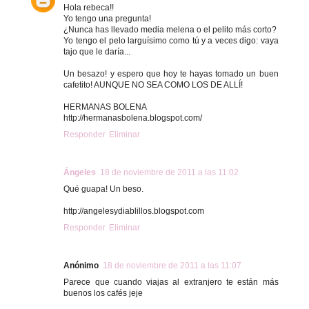
Hola rebeca!!
Yo tengo una pregunta!
¿Nunca has llevado media melena o el pelito más corto?
Yo tengo el pelo larguísimo como tú y a veces digo: vaya
tajo que le daría...
Un besazo! y espero que hoy te hayas tomado un buen
cafetito! AUNQUE NO SEA COMO LOS DE ALLÍ!
HERMANAS BOLENA
http://hermanasbolena.blogspot.com/
Responder
Eliminar
Ángeles
18 de noviembre de 2011 a las 11:02
Qué guapa! Un beso.
http://angelesydiablillos.blogspot.com
Responder
Eliminar
Anónimo
18 de noviembre de 2011 a las 11:07
Parece que cuando viajas al extranjero te están más
buenos los cafés jeje