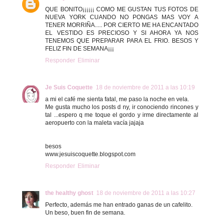
QUE BONITO¡¡¡¡¡¡ COMO ME GUSTAN TUS FOTOS DE
NUEVA YORK CUANDO NO PONGAS MAS VOY A
TENER MORRIÑA..... POR CIERTO ME HA ENCANTADO
EL VESTIDO ES PRECIOSO Y SI AHORA YA NOS
TENEMOS QUE PREPARAR PARA EL FRIO. BESOS Y
FELIZ FIN DE SEMANA¡¡¡
Responder
Eliminar
Je Suis Coquette
18 de noviembre de 2011 a las 10:19
a mi el café me sienta fatal, me paso la noche en vela.
Me gusta mucho los posts d ny, ir conociendo rincones y
tal ...espero q me toque el gordo y irme directamente al
aeropuerto con la maleta vacía jajaja
besos
www.jesuiscoquette.blogspot.com
Responder
Eliminar
the healthy ghost
18 de noviembre de 2011 a las 10:27
Perfecto, además me han entrado ganas de un cafelito.
Un beso, buen fin de semana.