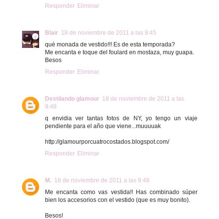
Responder
Eliminar
Blair
18 de noviembre de 2011 a las 9:45
qué monada de vestido!!! Es de esta temporada?
Me encanta e toque del foulard en mostaza, muy guapa.
Besos
Responder
Eliminar
Destilando glamour
18 de noviembre de 2011 a las
9:48
q envidia ver tantas fotos de NY, yo tengo un viaje
pendiente para el año que viene...muuuuak
http://glamourporcuatrocostados.blogspot.com/
Responder
Eliminar
M.
18 de noviembre de 2011 a las 9:48
Me encanta como vas vestida!! Has combinado súper
bien los accesorios con el vestido (que es muy bonito).
Besos!