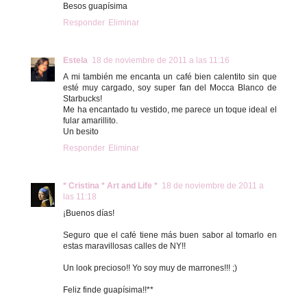
Besos guapísima
Responder
Eliminar
Estela
18 de noviembre de 2011 a las 11:16
A mi también me encanta un café bien calentito sin que
esté muy cargado, soy super fan del Mocca Blanco de
Starbucks!
Me ha encantado tu vestido, me parece un toque ideal el
fular amarillito.
Un besito
Responder
Eliminar
* Cristina * Art and Life *
18 de noviembre de 2011 a
las 11:18
¡Buenos días!
Seguro que el café tiene más buen sabor al tomarlo en
estas maravillosas calles de NY!!
Un look precioso!! Yo soy muy de marrones!!! ;)
Feliz finde guapísima!!**