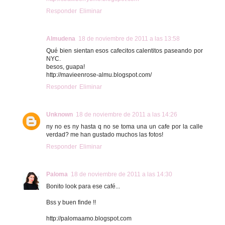
Responder
Eliminar
Almudena
18 de noviembre de 2011 a las 13:58
Qué bien sientan esos cafecitos calentitos paseando por
NYC.
besos, guapa!
http://mavieenrose-almu.blogspot.com/
Responder
Eliminar
Unknown
18 de noviembre de 2011 a las 14:26
ny no es ny hasta q no se toma una un cafe por la calle
verdad? me han gustado muchos las fotos!
Responder
Eliminar
Paloma
18 de noviembre de 2011 a las 14:30
Bonito look para ese café...
Bss y buen finde !!
http://palomaamo.blogspot.com