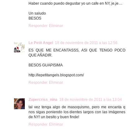
Haber cuando puedo degustar yo un cafe en NY, je,je....
Un saludo
BESOS
Responder
Eliminar
Le Petit Angel
18 de noviembre de 2011 a las 12:56
ES QUE ME ENCANTASSS, ASI QUE TENGO POCO
QUE AÑADIR.
BESOS GUAPISIMA
http://lepetitangels.blogspot.com/
Responder
Eliminar
Zupercriss_nina
18 de noviembre de 2011 a las 13:04
tal vez tenga algo de masoquismo, pero me encanta q
nos sigas poniendo los dientes largos con las imágenes
de NY! un besito y buen finde!
Responder
Eliminar