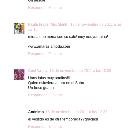
Un besote
Responder
Eliminar
Paula Fraile (Ms. Monk)
18 de noviembre de 2011 a las
12:18
mírala que mona con su café! muy neoyorquina!
www.amaraslamoda.com
Responder
Eliminar
Cool Vanity
18 de noviembre de 2011 a las 12:29
Unas fotos muy bonitas!!!
Quien estuviera ahora en el Soho ...
Un beso guapa
Responder
Eliminar
Anónimo
18 de noviembre de 2011 a las 12:32
el vestido es de otra temporada??gracias!
Responder
Eliminar