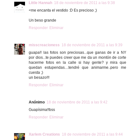
Little Hannah
18 de noviembre de 2011 a las 9:38
<me encanta el vestido :D Es precioso ;)
Un beso grande
Responder
Eliminar
misscreacioness
18 de noviembre de 2011 a las 9:39
guapa!! las fotos son preciosas...que ganas de ir a NY
por dios...te puedes creer que me da un montón de corte
hacerme fotos en la calle si hay gente? y mira que
quedan estupendas....tendré que animarme..pero me
cuesta ;)
un besazo!!!
Responder
Eliminar
Anónimo
18 de noviembre de 2011 a las 9:42
Guapísima!!bss
Responder
Eliminar
Xarlem Creations
18 de noviembre de 2011 a las 9:44