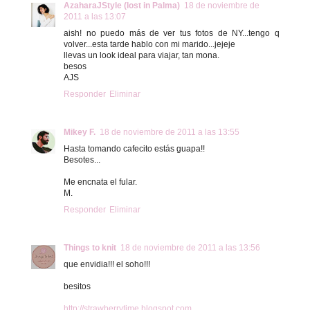
AzaharaJStyle (lost in Palma)
18 de noviembre de
2011 a las 13:07
aish! no puedo más de ver tus fotos de NY...tengo q
volver...esta tarde hablo con mi marido...jejeje
llevas un look ideal para viajar, tan mona.
besos
AJS
Responder
Eliminar
Mikey F.
18 de noviembre de 2011 a las 13:55
Hasta tomando cafecito estás guapa!!
Besotes...
Me encnata el fular.
M.
Responder
Eliminar
Things to knit
18 de noviembre de 2011 a las 13:56
que envidia!!! el soho!!!
besitos
http://strawberrytime.blogspot.com