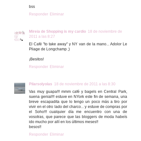
bss
Responder
Eliminar
Mireia de Shopping is my cardio
18 de noviembre de
2011 a las 8:27
El Café "to take away" y NY van de la mano... Adolor Le
Pliage de Longchamp ;)
¡Besitos!
Responder
Eliminar
Pilarsolyolas
18 de noviembre de 2011 a las 8:30
Vas muy guapa!!! mmm café y bagels en Central Park,
suena genial!!! estuve en NYork este fin de semana, una
breve escapadita que lo tengo un poco más a tiro por
vivir en el otro lado del charco... y estuve de compras por
el Soho!!! cualquier día me encuentro con una de
vosotras, que parece que las bloggers de moda habeís
ido mucho por allí en los últimos meses!!
besos!!
Responder
Eliminar