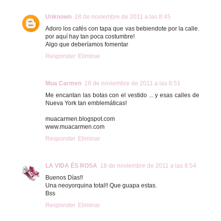
Unknown
18 de noviembre de 2011 a las 8:45
Adoro los cafés con tapa que vas bebiendote por la calle.
por aquí hay tan poca costumbre!
Algo que deberíamos fomentar
Responder
Eliminar
Mua Carmen
18 de noviembre de 2011 a las 8:51
Me encantan las botas con el vestido ... y esas calles de
Nueva York tan emblemáticas!
muacarmen.blogspot.com
www.muacarmen.com
Responder
Eliminar
LA VIDA ÉS ROSA
18 de noviembre de 2011 a las 8:54
Buenos Días!!
Una neoyorquina total!! Que guapa estas.
Bss
Responder
Eliminar