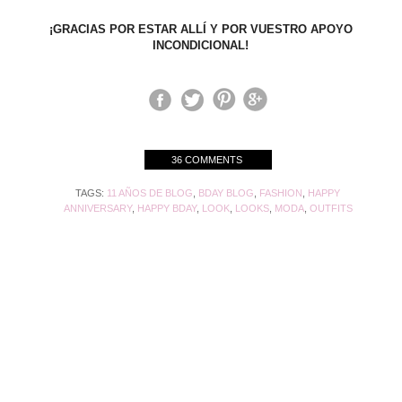
¡GRACIAS POR ESTAR ALLÍ Y POR VUESTRO APOYO
INCONDICIONAL!
36 COMMENTS
TAGS:
11 AÑOS DE BLOG
,
BDAY BLOG
,
FASHION
,
HAPPY
ANNIVERSARY
,
HAPPY BDAY
,
LOOK
,
LOOKS
,
MODA
,
OUTFITS