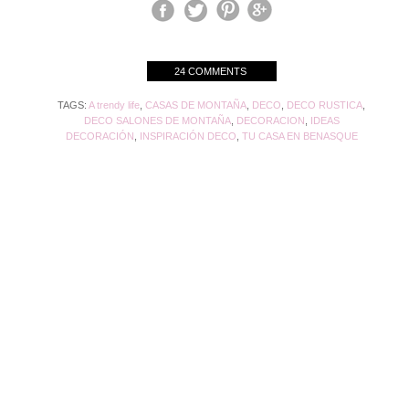
24 COMMENTS
TAGS:
A trendy life
,
CASAS DE MONTAÑA
,
DECO
,
DECO RUSTICA
,
DECO SALONES DE MONTAÑA
,
DECORACION
,
IDEAS
DECORACIÓN
,
INSPIRACIÓN DECO
,
TU CASA EN BENASQUE