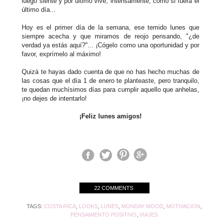
luego siente y por último vive, intensamente, como si fuera el
último día...
Hoy es el primer día de la semana, ese temido lunes que
siempre acecha y que miramos de reojo pensando, "¿de
verdad ya estás aquí?"... ¡Cógelo como una oportunidad y por
favor, exprímelo al máximo!
Quizá te hayas dado cuenta de que no has hecho muchas de
las cosas que el día 1 de enero te planteaste, pero tranquilo,
te quedan muchísimos días para cumplir aquello que anhelas,
¡no dejes de intentarlo!
¡Feliz lunes amigos!
22 COMMENTS
TAGS:
COSTA RICA
,
LOOKS
,
LUNES
,
MONDAY MOOD
,
MOTIVACION
,
PENSAMIENTO POSITIVO
,
VIAJES