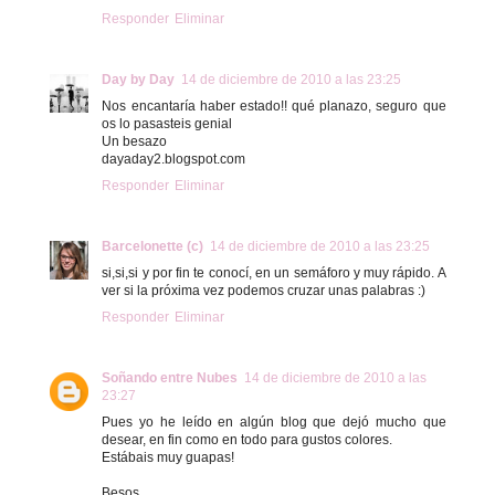
Responder
Eliminar
Day by Day
14 de diciembre de 2010 a las 23:25
Nos encantaría haber estado!! qué planazo, seguro que
os lo pasasteis genial
Un besazo
dayaday2.blogspot.com
Responder
Eliminar
Barcelonette (c)
14 de diciembre de 2010 a las 23:25
si,si,si y por fin te conocí, en un semáforo y muy rápido. A
ver si la próxima vez podemos cruzar unas palabras :)
Responder
Eliminar
Soñando entre Nubes
14 de diciembre de 2010 a las
23:27
Pues yo he leído en algún blog que dejó mucho que
desear, en fin como en todo para gustos colores.
Estábais muy guapas!
Besos