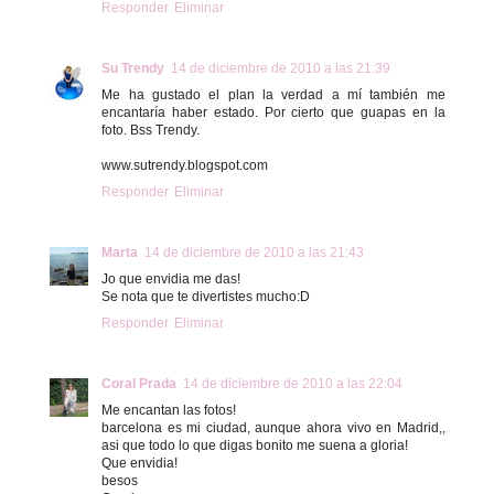
Responder
Eliminar
Su Trendy
14 de diciembre de 2010 a las 21:39
Me ha gustado el plan la verdad a mí también me
encantaría haber estado. Por cierto que guapas en la
foto. Bss Trendy.
www.sutrendy.blogspot.com
Responder
Eliminar
Marta
14 de diciembre de 2010 a las 21:43
Jo que envidia me das!
Se nota que te divertistes mucho:D
Responder
Eliminar
Coral Prada
14 de diciembre de 2010 a las 22:04
Me encantan las fotos!
barcelona es mi ciudad, aunque ahora vivo en Madrid,,
asi que todo lo que digas bonito me suena a gloria!
Que envidia!
besos