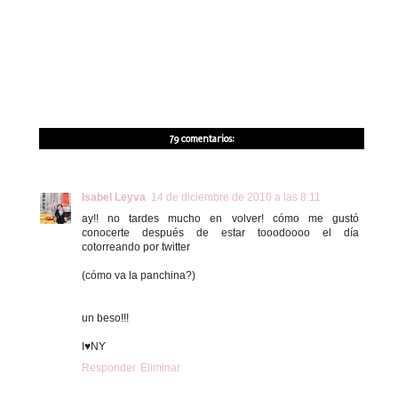
79 comentarios:
Isabel Leyva
14 de diciembre de 2010 a las 8:11
ay!! no tardes mucho en volver! cómo me gustó
conocerte después de estar tooodoooo el día
cotorreando por twitter
(cómo va la panchina?)
un beso!!!
I♥NY
Responder
Eliminar