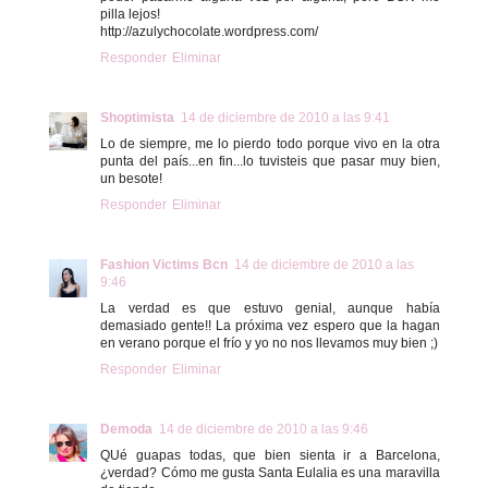
pilla lejos!
http://azulychocolate.wordpress.com/
Responder
Eliminar
Shoptimista
14 de diciembre de 2010 a las 9:41
Lo de siempre, me lo pierdo todo porque vivo en la otra
punta del país...en fin...lo tuvisteis que pasar muy bien,
un besote!
Responder
Eliminar
Fashion Victims Bcn
14 de diciembre de 2010 a las
9:46
La verdad es que estuvo genial, aunque había
demasiado gente!! La próxima vez espero que la hagan
en verano porque el frío y yo no nos llevamos muy bien ;)
Responder
Eliminar
Demoda
14 de diciembre de 2010 a las 9:46
QUé guapas todas, que bien sienta ir a Barcelona,
¿verdad? Cómo me gusta Santa Eulalia es una maravilla