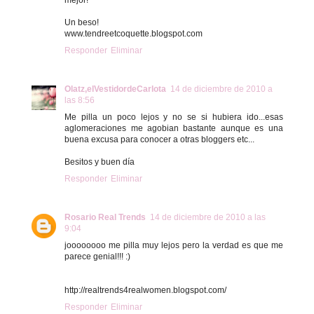
Un beso!
www.tendreetcoquette.blogspot.com
Responder
Eliminar
Olatz,elVestidordeCarlota
14 de diciembre de 2010 a
las 8:56
Me pilla un poco lejos y no se si hubiera ido...esas
aglomeraciones me agobian bastante aunque es una
buena excusa para conocer a otras bloggers etc...
Besitos y buen día
Responder
Eliminar
Rosario Real Trends
14 de diciembre de 2010 a las
9:04
joooooooo me pilla muy lejos pero la verdad es que me
parece genial!!! :)
http://realtrends4realwomen.blogspot.com/
Responder
Eliminar