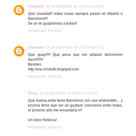
Unknown
14 de diciembre de 2010 a las 8:20
Qué chulada!!! estas cosas siempre pasan en Madrid o
Barcelona!!!
Se os ve guapísimas a todas!!
Responder
Eliminar
Unknown
14 de diciembre de 2010 a las 8:22
Que guay!!!!! Que pena que me pillaran tannnnnnn
lejos!!!!!!!!
Besotes
http://via-condotti.blogspot.com
Responder
Eliminar
Elena
14 de diciembre de 2010 a las 8:23
Que buena pinta tiene Barcelona con ese ambientillo... y
encima tiene que ser un gustazo conoceros entre todas,
el proximo año me encantaría ir!!
Un beso Rebeca!
Responder
Eliminar