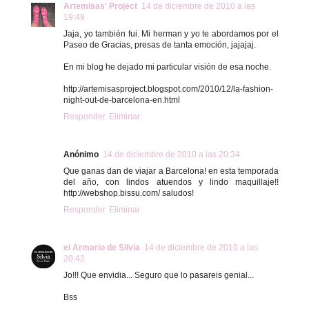
Artemisas' Project
14 de diciembre de 2010 a las
19:49
Jaja, yo también fui. Mi herman y yo te abordamos por el
Paseo de Gracias, presas de tanta emoción, jajajaj.
En mi blog he dejado mi particular visión de esa noche.
http://artemisasproject.blogspot.com/2010/12/la-fashion-
night-out-de-barcelona-en.html
Responder
Eliminar
Anónimo
14 de diciembre de 2010 a las 20:34
Que ganas dan de viajar a Barcelona! en esta temporada
del año, con lindos atuendos y lindo maquillaje!!
http://webshop.bissu.com/ saludos!
Responder
Eliminar
el Armario de Silvia
14 de diciembre de 2010 a las
20:42
Jo!!! Que envidia... Seguro que lo pasareis genial...
Bss