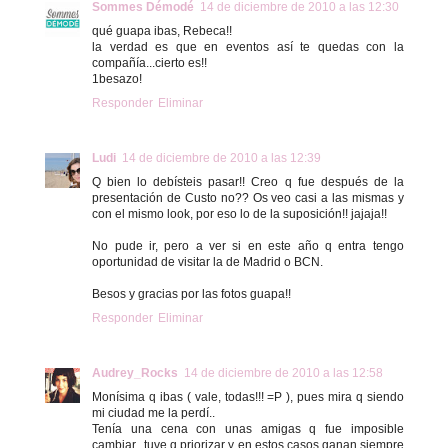
Sommes Démodé
14 de diciembre de 2010 a las 12:30
qué guapa ibas, Rebeca!!
la verdad es que en eventos así te quedas con la
compañía...cierto es!!
1besazo!
Responder
Eliminar
Ludi
14 de diciembre de 2010 a las 12:39
Q bien lo debísteis pasar!! Creo q fue después de la
presentación de Custo no?? Os veo casi a las mismas y
con el mismo look, por eso lo de la suposición!! jajaja!!
No pude ir, pero a ver si en este año q entra tengo
oportunidad de visitar la de Madrid o BCN.
Besos y gracias por las fotos guapa!!
Responder
Eliminar
Audrey_Rocks
14 de diciembre de 2010 a las 12:58
Monísima q ibas ( vale, todas!!! =P ), pues mira q siendo
mi ciudad me la perdí..
Tenía una cena con unas amigas q fue imposible
cambiar.. tuve q priorizar y en estos casos ganan siempre