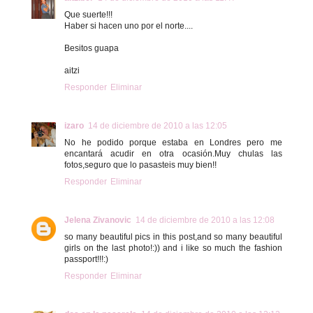
Que suerte!!!
Haber si hacen uno por el norte....
Besitos guapa
aitzi
Responder
Eliminar
izaro
14 de diciembre de 2010 a las 12:05
No he podido porque estaba en Londres pero me
encantará acudir en otra ocasión.Muy chulas las
fotos,seguro que lo pasasteis muy bien!!
Responder
Eliminar
Jelena Zivanovic
14 de diciembre de 2010 a las 12:08
so many beautiful pics in this post,and so many beautiful
girls on the last photo!:)) and i like so much the fashion
passport!!!:)
Responder
Eliminar