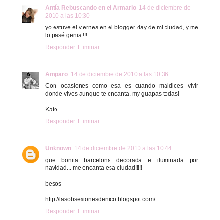
Antía Rebuscando en el Armario
14 de diciembre de
2010 a las 10:30
yo estuve el viernes en el blogger day de mi ciudad, y me
lo pasé genial!!!
Responder
Eliminar
Amparo
14 de diciembre de 2010 a las 10:36
Con ocasiones como esa es cuando maldices vivir
donde vives aunque te encanta. my guapas todas!
Kate
Responder
Eliminar
Unknown
14 de diciembre de 2010 a las 10:44
que bonita barcelona decorada e iluminada por
navidad... me encanta esa ciudad!!!!!
besos
http://lasobsesionesdenico.blogspot.com/
Responder
Eliminar