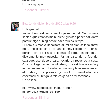
de tienda.
Un beso guapa
Responder
Eliminar
Eva
14 de diciembre de 2010 a las 9:56
Hola guapa!
Yo también estuve y me lo pasé genial. Su hubiese
sabido que estabas me hubiese gustado pdoer saludarte
porque sigo tu blog desde hace mucho tiempo.
El SNO fue maaveilloso pero en mi opinión os faltó entrar
en la mejor tienda de todas: Tommy Hilfiger. No por su
bonita ropa ni por sus cócteles sinó porque montaron un
divertimento muy especial: formar parte de la foto del
catálogo, eso si, sólo para llevarte un recuerdo a casa!
Cuando llegabas te maquillaban, una estilista te vestía y
te hacían una foto. Ésta la recortaban y la incrustaban en
el catálogo, impresora y listo! El resultado era
espectacular. Tengo la mia colgada en mi facebook.
Un besazo!!
http://www.facebook.com/album.php?
id=594092776&aid=257159
Responder
Eliminar