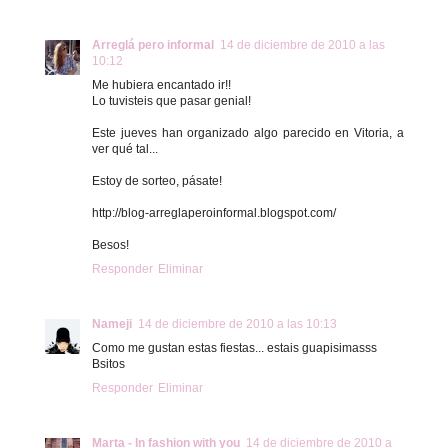
Arreglá pero informal
14 de diciembre de 2010 a las
10:12
Me hubiera encantado ir!!
Lo tuvisteis que pasar genial!
Este jueves han organizado algo parecido en Vitoria, a
ver qué tal...
Estoy de sorteo, pásate!
http://blog-arreglaperoinformal.blogspot.com/
Besos!
Responder
Eliminar
Nameji
14 de diciembre de 2010 a las 10:13
Como me gustan estas fiestas... estais guapisimasss
Bsitos
Responder
Eliminar
Marta - In fashion with you
14 de diciembre de 2010 a