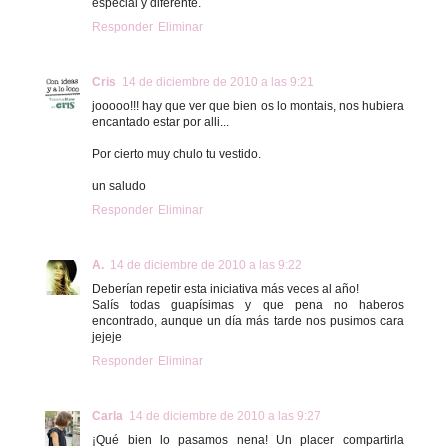
especial y diferente.
Responder
Eliminar
Cris
14 de diciembre de 2010 a las 9:21
jooooo!!! hay que ver que bien os lo montais, nos hubiera
encantado estar por alli...
Por cierto muy chulo tu vestido.
un saludo
Responder
Eliminar
A.
14 de diciembre de 2010 a las 9:22
Deberían repetir esta iniciativa más veces al año!
Salís todas guapísimas y que pena no haberos
encontrado, aunque un día más tarde nos pusimos cara
jejeje
Responder
Eliminar
Carla
14 de diciembre de 2010 a las 9:27
¡Qué bien lo pasamos nena! Un placer compartirla