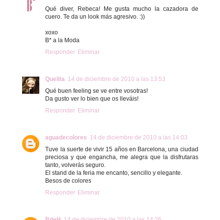
Qué diver, Rebeca! Me gusta mucho la cazadora de
cuero. Te da un look más agresivo. :))
xoxo
B* a la Moda
Responder
Eliminar
Quelita
14 de diciembre de 2010 a las 13:53
Qué buen feeling se ve entre vosotras!
Da gusto ver lo bien que os lleváis!
Responder
Eliminar
aguadecolores
14 de diciembre de 2010 a las 14:03
Tuve la suerte de vivir 15 años en Barcelona, una ciudad
preciosa y que engancha, me alegra que la disfrutaras
tanto, volverás seguro.
El stand de la feria me encanto, sencillo y elegante.
Besos de colores
Responder
Eliminar
BdeH
14 de diciembre de 2010 a las 14:26