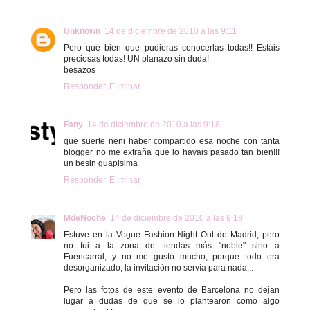
Unknown
14 de diciembre de 2010 a las 9:11
Pero qué bien que pudieras conocerlas todas!! Estáis
preciosas todas! UN planazo sin duda!
besazos
Responder
Eliminar
Fany
14 de diciembre de 2010 a las 9:18
que suerte neni haber compartido esa noche con tanta
blogger no me extraña que lo hayais pasado tan bien!!!
un besin guapisima
Responder
Eliminar
MdeNoche
14 de diciembre de 2010 a las 9:18
Estuve en la Vogue Fashion Night Out de Madrid, pero
no fui a la zona de tiendas más "noble" sino a
Fuencarral, y no me gustó mucho, porque todo era
desorganizado, la invitación no servía para nada...
Pero las fotos de este evento de Barcelona no dejan
lugar a dudas de que se lo plantearon como algo