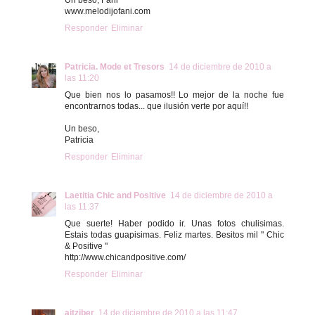
www.melodijofani.com
Responder
Eliminar
Patricia. Mode et Tresors
14 de diciembre de 2010 a
las 11:20
Que bien nos lo pasamos!! Lo mejor de la noche fue
encontrarnos todas... que ilusión verte por aquí!!
Un beso,
Patricia
Responder
Eliminar
Laetitia Chic and Positive
14 de diciembre de 2010 a
las 11:37
Que suerte! Haber podido ir. Unas fotos chulisimas.
Estais todas guapisimas. Feliz martes. Besitos mil " Chic
& Positive "
http://www.chicandpositive.com/
Responder
Eliminar
aitziber
14 de diciembre de 2010 a las 11:47