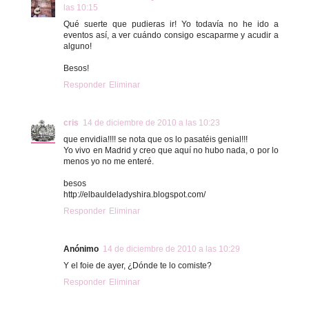
las 10:15
Qué suerte que pudieras ir! Yo todavía no he ido a
eventos así, a ver cuándo consigo escaparme y acudir a
alguno!
Besos!
Responder
Eliminar
cris
14 de diciembre de 2010 a las 10:23
que envidia!!!! se nota que os lo pasatéis genial!!!
Yo vivo en Madrid y creo que aquí no hubo nada, o por lo
menos yo no me enteré.
besos
http://elbauldeladyshira.blogspot.com/
Responder
Eliminar
Anónimo
14 de diciembre de 2010 a las 10:29
Y el foie de ayer, ¿Dónde te lo comiste?
Responder
Eliminar