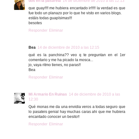
dos en la pasarela
14 de diciembre de 2010 a las 12:13
que guay!!!! me hubiera encantado ir!!!!! la verdad es que
fue todo un planazo por lo que he visto en varios blogs.
estáis todas guapísimas!!!
besotes
Responder
Eliminar
Bea
14 de diciembre de 2010 a las 12:15
qué es la panchina?? veo q te preguntan en el 1er
comentario y me ha picado la mosca...
jo, vaya ritmo tienes, no paras!!
Bea
Responder
Eliminar
Mi Armario En Ruinas
14 de diciembre de 2010 a las
12:30
Qué monas me da una envidia veros a todas seguro que
lo pasateis genial hay muchas caras ahi que me hubiera
encantado conocer un besito!!
Responder
Eliminar