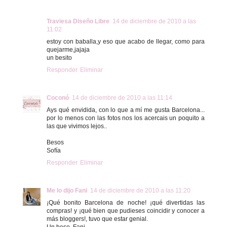
Traviesa Diseño Libre
14 de diciembre de 2010 a las
11:02
estoy con baballa,y eso que acabo de llegar, como para
quejarme,jajaja
un besito
Responder
Eliminar
Coconó
14 de diciembre de 2010 a las 11:14
Ays qué envidida, con lo que a mí me gusta Barcelona...
por lo menos con las fotos nos los acercais un poquito a
las que vivimos lejos..
Besos
Sofía
Responder
Eliminar
Me lo dijo Fani
14 de diciembre de 2010 a las 11:20
¡Qué bonito Barcelona de noche! ¡qué divertidas las
compras! y ¡qué bien que pudieses coincidir y conocer a
más bloggers!, tuvo que estar genial.
Un beso, Fani