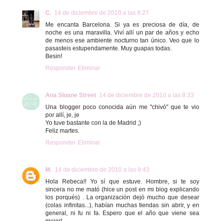
C.
14 de diciembre de 2010 a las 8:27
Me encanta Barcelona. Si ya es preciosa de día, de
noche es una maravilla. Viví allí un par de años y echo
de menos ese ambiente nocturno tan único. Veo que lo
pasasteis estupendamente. Muy guapas todas.
Besin!
Responder
Eliminar
Ana Sloane Street
14 de diciembre de 2010 a las 8:33
Una blogger poco conocida aún me "chivó" que te vio
por allí, je, je
Yo tuve bastante con la de Madrid ;)
Feliz martes.
Responder
Eliminar
M.
14 de diciembre de 2010 a las 8:43
Hola Rebeca!! Yo sí que estuve. Hombre, si te soy
sincera no me mató (hice un post en mi blog explicando
los porqués) . La organización dejó mucho que desear
(colas infinitas...), habían muchas tiendas sin abrir, y en
general, ni fu ni fa. Espero que el año que viene sea
mejor!