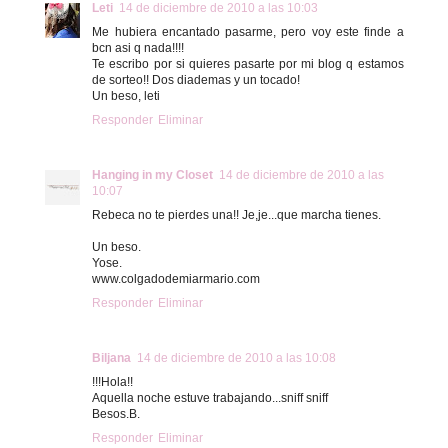
Leti
14 de diciembre de 2010 a las 10:03
Me hubiera encantado pasarme, pero voy este finde a
bcn asi q nada!!!!
Te escribo por si quieres pasarte por mi blog q estamos
de sorteo!! Dos diademas y un tocado!
Un beso, leti
Responder
Eliminar
Hanging in my Closet
14 de diciembre de 2010 a las
10:07
Rebeca no te pierdes una!! Je,je...que marcha tienes.
Un beso.
Yose.
www.colgadodemiarmario.com
Responder
Eliminar
Biljana
14 de diciembre de 2010 a las 10:08
!!!Hola!!
Aquella noche estuve trabajando...sniff sniff
Besos.B.
Responder
Eliminar