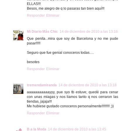
ELLAS!!!
Besos, me alegro de q lo pasaras tan bien aquí!!!
Responder
Eliminar
Mi Diario Más Chic
14 de diciembre de 2010 a las 13:16
Que penita...mira que soy de Barcelona y no me pude
pasar!!!!!
Seguro que fue genial conoceros todas.....
besotes
Responder
Eliminar
tremendamiranda
14 de diciembre de 2010 a las 13:18
aaaaaaaaaaayyy, pue syo tb estuve; quedé para cenar
con unas miagas y nos liamos tanto q nos cerraron las
tiendas, jajaja!!!
Me hubiese gustado conoceros personalmente!!!!!!!!! ;))
Responder
Eliminar
B a la Moda
14 de diciembre de 2010 a las 13:45