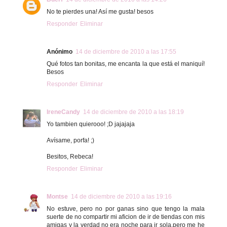
No te pierdes una! Así me gusta! besos
Responder
Eliminar
Anónimo
14 de diciembre de 2010 a las 17:55
Qué fotos tan bonitas, me encanta la que está el maniquí!
Besos
Responder
Eliminar
IreneCandy
14 de diciembre de 2010 a las 18:19
Yo tambien quierooo! ;D jajajaja
Avísame, porfa! ;)
Besitos, Rebeca!
Responder
Eliminar
Montse
14 de diciembre de 2010 a las 19:16
No estuve, pero no por ganas sino que tengo la mala
suerte de no compartir mi aficion de ir de tiendas con mis
amigas y la verdad no era noche para ir sola,pero me he