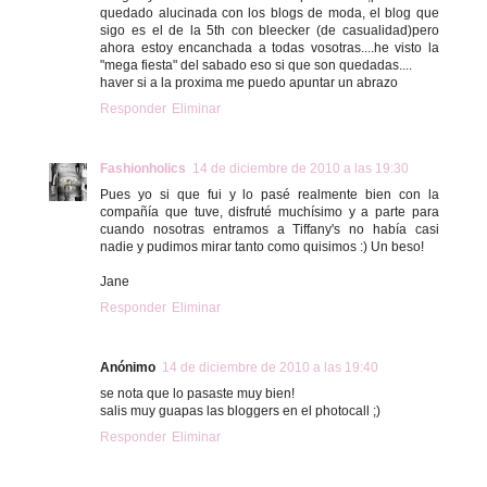
quedado alucinada con los blogs de moda, el blog que
sigo es el de la 5th con bleecker (de casualidad)pero
ahora estoy encanchada a todas vosotras....he visto la
"mega fiesta" del sabado eso si que son quedadas....
haver si a la proxima me puedo apuntar un abrazo
Responder
Eliminar
Fashionholics
14 de diciembre de 2010 a las 19:30
Pues yo si que fui y lo pasé realmente bien con la
compañía que tuve, disfruté muchísimo y a parte para
cuando nosotras entramos a Tiffany's no había casi
nadie y pudimos mirar tanto como quisimos :) Un beso!
Jane
Responder
Eliminar
Anónimo
14 de diciembre de 2010 a las 19:40
se nota que lo pasaste muy bien!
salis muy guapas las bloggers en el photocall ;)
Responder
Eliminar