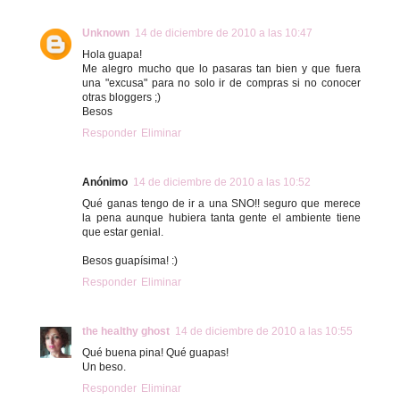
Unknown
14 de diciembre de 2010 a las 10:47
Hola guapa!
Me alegro mucho que lo pasaras tan bien y que fuera
una "excusa" para no solo ir de compras si no conocer
otras bloggers ;)
Besos
Responder
Eliminar
Anónimo
14 de diciembre de 2010 a las 10:52
Qué ganas tengo de ir a una SNO!! seguro que merece
la pena aunque hubiera tanta gente el ambiente tiene
que estar genial.
Besos guapísima! :)
Responder
Eliminar
the healthy ghost
14 de diciembre de 2010 a las 10:55
Qué buena pina! Qué guapas!
Un beso.
Responder
Eliminar