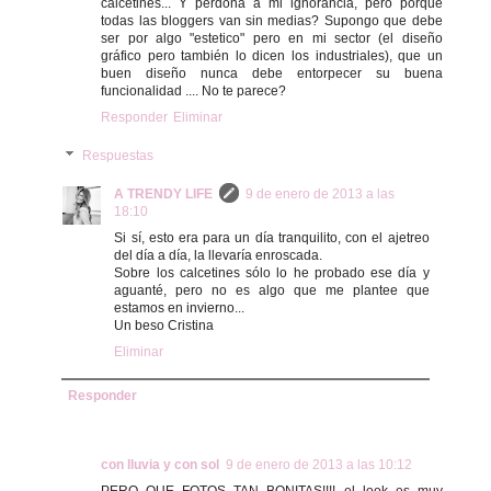
calcetines... Y perdona a mi ignorancia, pero porque
todas las bloggers van sin medias? Supongo que debe
ser por algo "estetico" pero en mi sector (el diseño
gráfico pero también lo dicen los industriales), que un
buen diseño nunca debe entorpecer su buena
funcionalidad .... No te parece?
Responder
Eliminar
Respuestas
A TRENDY LIFE
9 de enero de 2013 a las
18:10
Si sí, esto era para un día tranquilito, con el ajetreo
del día a día, la llevaría enroscada.
Sobre los calcetines sólo lo he probado ese día y
aguanté, pero no es algo que me plantee que
estamos en invierno...
Un beso Cristina
Eliminar
Responder
con lluvia y con sol
9 de enero de 2013 a las 10:12
PERO QUE FOTOS TAN BONITAS!!!! el look es muy