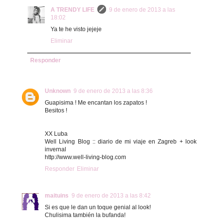
A TRENDY LIFE
9 de enero de 2013 a las
18:02
Ya te he visto jejeje
Eliminar
Responder
Unknown
9 de enero de 2013 a las 8:36
Guapisima ! Me encantan los zapatos !
Besitos !
XX Luba
Well Living Blog :: diario de mi viaje en Zagreb + look
invernal
http://www.well-living-blog.com
Responder
Eliminar
maituins
9 de enero de 2013 a las 8:42
Si es que le dan un toque genial al look!
Chulisima también la bufanda!