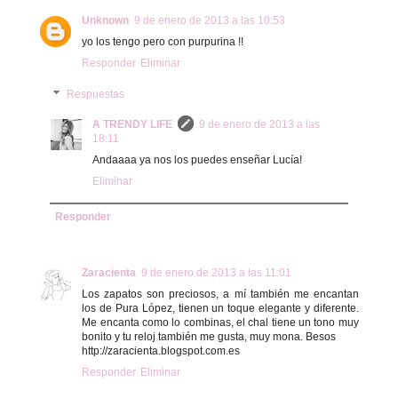
Unknown
9 de enero de 2013 a las 10:53
yo los tengo pero con purpurina !!
Responder
Eliminar
Respuestas
A TRENDY LIFE
9 de enero de 2013 a las
18:11
Andaaaa ya nos los puedes enseñar Lucía!
Eliminar
Responder
Zaracienta
9 de enero de 2013 a las 11:01
Los zapatos son preciosos, a mí también me encantan
los de Pura López, tienen un toque elegante y diferente.
Me encanta como lo combinas, el chal tiene un tono muy
bonito y tu reloj también me gusta, muy mona. Besos
http://zaracienta.blogspot.com.es
Responder
Eliminar