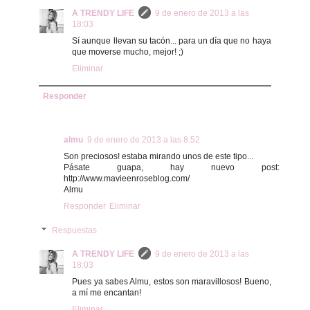
A TRENDY LIFE
9 de enero de 2013 a las
18:03
Sí aunque llevan su tacón... para un día que no haya
que moverse mucho, mejor! ;)
Eliminar
Responder
almu
9 de enero de 2013 a las 8:52
Son preciosos! estaba mirando unos de este tipo...
Pásate guapa, hay nuevo post:
http://www.mavieenroseblog.com/
Almu
Responder
Eliminar
Respuestas
A TRENDY LIFE
9 de enero de 2013 a las
18:03
Pues ya sabes Almu, estos son maravillosos! Bueno,
a mí me encantan!
Eliminar