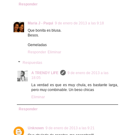
Responder
Maria J - Paqui
9 de enero de 2013 a las 9:18
Que bonita es blusa.
Besos.
Gemeladas
Responder
Eliminar
Respuestas
A TRENDY LIFE
9 de enero de 2013 a las
18:05
La verdad es que es muy chula, es bastante larga,
pero muy combinable. Un beso chicas
Eliminar
Responder
Unknown
9 de enero de 2013 a las 9:21