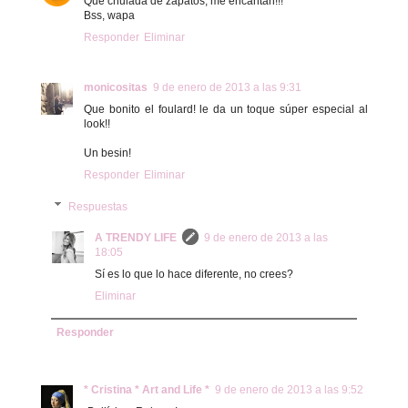
Que chulada de zapatos, me encantan!!!
Bss, wapa
Responder
Eliminar
monicositas
9 de enero de 2013 a las 9:31
Que bonito el foulard! le da un toque súper especial al
look!!
Un besin!
Responder
Eliminar
Respuestas
A TRENDY LIFE
9 de enero de 2013 a las
18:05
Sí es lo que lo hace diferente, no crees?
Eliminar
Responder
* Cristina * Art and Life *
9 de enero de 2013 a las 9:52