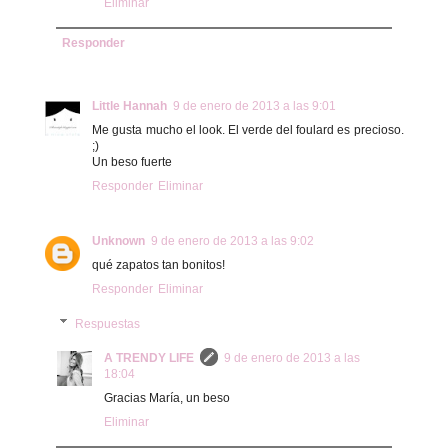
Eliminar
Responder
Little Hannah
9 de enero de 2013 a las 9:01
Me gusta mucho el look. El verde del foulard es precioso.
;)
Un beso fuerte
Responder
Eliminar
Unknown
9 de enero de 2013 a las 9:02
qué zapatos tan bonitos!
Responder
Eliminar
Respuestas
A TRENDY LIFE
9 de enero de 2013 a las
18:04
Gracias María, un beso
Eliminar