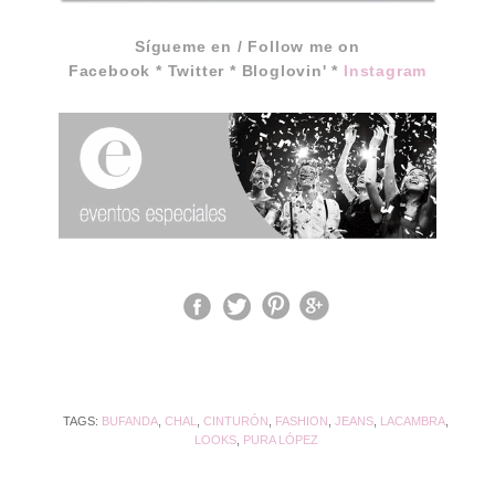
Sígueme en / Follow me on
Facebook
*
Twitter
*
Bloglovin'
*
Instagram
TAGS:
BUFANDA
,
CHAL
,
CINTURÓN
,
FASHION
,
JEANS
,
LACAMBRA
,
LOOKS
,
PURA LÓPEZ