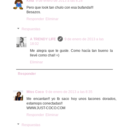
Kela
9 de enero de 2013 a las 8:28
Pero que look tan chulo con esa bufanda!!!
Besazos.
Responder
Eliminar
Respuestas
A TRENDY LIFE
9 de enero de 2013 a las
18:02
Me alegra que te guste. Como hacía tan bueno la
llevé como chal! =)
Eliminar
Responder
Miss Coco
9 de enero de 2013 a las 8:35
Me encantan!! yo tb saco hoy unos tacones dorados,
estamops conectadas!!
WWW.JUST-COCO.COM
Responder
Eliminar
Respuestas