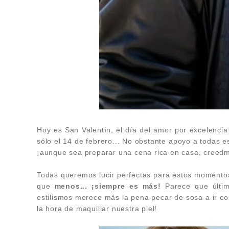
Hoy es San Valentín, el día del amor por excelenci
sólo el 14 de febrero... No obstante apoyo a todas e
¡aunque sea preparar una cena rica en casa, creedm
Todas queremos lucir perfectas para estos momentos 
que
menos... ¡siempre es más!
Parece que últi
estilismos merece más la pena pecar de sosa a ir co
la hora de maquillar nuestra piel!