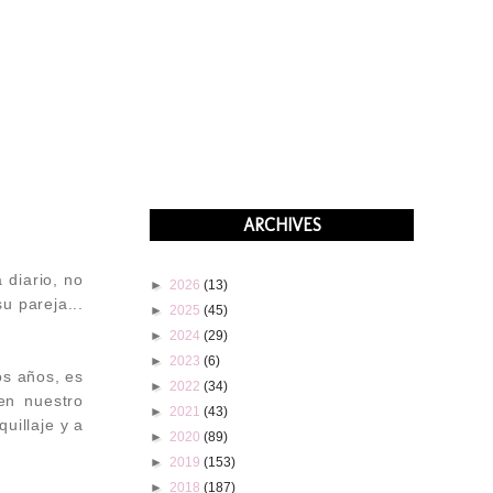
ARCHIVES
 diario, no
►
2026
(13)
u pareja...
►
2025
(45)
►
2024
(29)
►
2023
(6)
os años, es
►
2022
(34)
en nuestro
►
2021
(43)
uillaje y a
►
2020
(89)
►
2019
(153)
►
2018
(187)