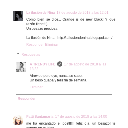
La ilusión de Nina
17 de agosto de 2018 a las 12:01
Como bien se dice... Orange is de new black! Y qué
razón tiene!!;)
Un besazo preciosa!
La ilusión de Nina - http://lailusiondenina.blogspot.com/
Responder
Eliminar
Respuestas
A TRENDY LIFE
17 de agosto de 2018 a las
13:33
Atrevido pero oye, nunca se sabe.
Un beso guapa y feliz fin de semana.
Eliminar
Responder
Patti Santamaria
17 de agosto de 2018 a las 14:00
me ha encantado el postl!!!!! feliz día! un besazo! te
espero en mi blog