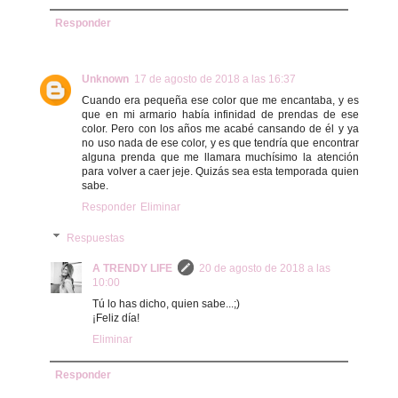
Responder
Unknown
17 de agosto de 2018 a las 16:37
Cuando era pequeña ese color que me encantaba, y es
que en mi armario había infinidad de prendas de ese
color. Pero con los años me acabé cansando de él y ya
no uso nada de ese color, y es que tendría que encontrar
alguna prenda que me llamara muchísimo la atención
para volver a caer jeje. Quizás sea esta temporada quien
sabe.
Responder
Eliminar
Respuestas
A TRENDY LIFE
20 de agosto de 2018 a las
10:00
Tú lo has dicho, quien sabe...;)
¡Feliz día!
Eliminar
Responder