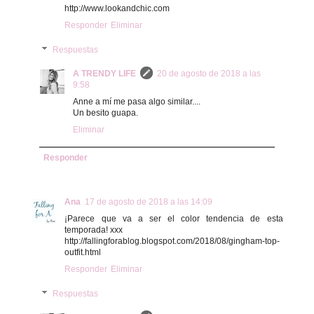
http://www.lookandchic.com
Responder
Eliminar
Respuestas
A TRENDY LIFE
20 de agosto de 2018 a las
9:58
Anne a mí me pasa algo similar....
Un besito guapa.
Eliminar
Responder
Ana
17 de agosto de 2018 a las 14:09
¡Parece que va a ser el color tendencia de esta
temporada! xxx
http://fallingforablog.blogspot.com/2018/08/gingham-top-
outfit.html
Responder
Eliminar
Respuestas