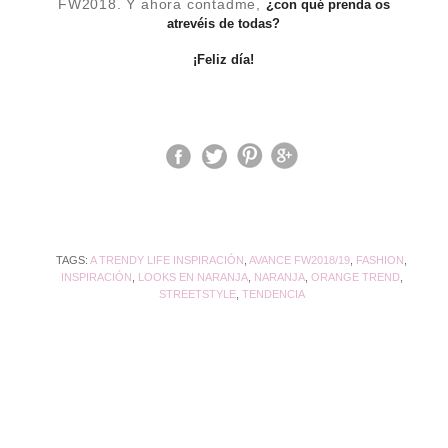
FW2018. Y ahora contadme,
¿con qué prenda os
atrevéis de todas?
¡Feliz día!
TAGS:
A TRENDY LIFE INSPIRACIÓN
,
AVANCE FW2018/19
,
FASHION
,
INSPIRACIÓN
,
LOOKS EN NARANJA
,
NARANJA
,
ORANGE TREND
,
STREETSTYLE
,
TENDENCIA