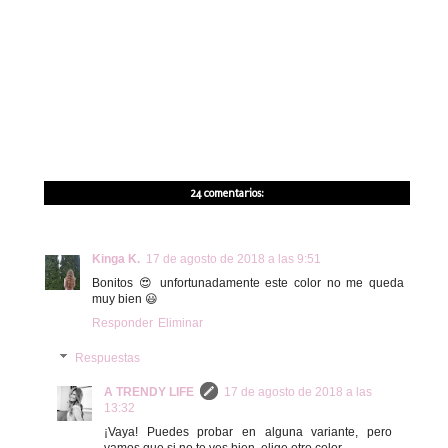
24 comentarios:
Kinga K.
17 de agosto de 2018 a las 9:51
Bonitos 😍 unfortunadamente este color no me queda
muy bien 😃
Responder
Eliminar
Respuestas
A TRENDY LIFE
17 de agosto de 2018 a las
13:32
¡Vaya! Puedes probar en alguna variante, pero