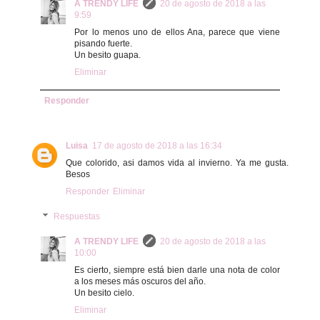
A TRENDY LIFE
20 de agosto de 2018 a las
9:59
Por lo menos uno de ellos Ana, parece que viene
pisando fuerte.
Un besito guapa.
Eliminar
Responder
Luisa
17 de agosto de 2018 a las 16:34
Que colorido, asi damos vida al invierno. Ya me gusta.
Besos
Responder
Eliminar
Respuestas
A TRENDY LIFE
20 de agosto de 2018 a las
10:00
Es cierto, siempre está bien darle una nota de color
a los meses más oscuros del año.
Un besito cielo.
Eliminar