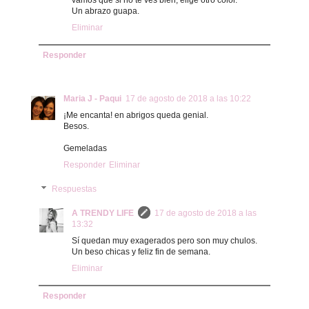
vamos que si no te ves bien, elige otro color.
Un abrazo guapa.
Eliminar
Responder
Maria J - Paqui
17 de agosto de 2018 a las 10:22
¡Me encanta! en abrigos queda genial.
Besos.
Gemeladas
Responder
Eliminar
Respuestas
A TRENDY LIFE
17 de agosto de 2018 a las
13:32
Sí quedan muy exagerados pero son muy chulos.
Un beso chicas y feliz fin de semana.
Eliminar
Responder