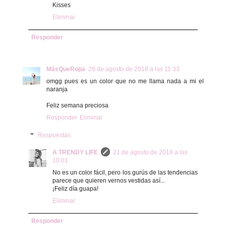
Kisses
Eliminar
Responder
MásQueRopa
20 de agosto de 2018 a las 11:33
omgg pues es un color que no me llama nada a mi el
naranja
Feliz semana preciosa
Responder
Eliminar
Respuestas
A TRENDY LIFE
21 de agosto de 2018 a las
10:01
No es un color fácil, pero los gurús de las tendencias
parece que quieren vernos vestidas así...
¡Feliz día guapa!
Eliminar
Responder