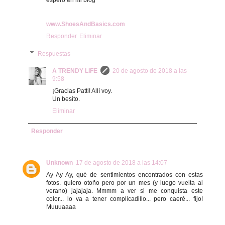
www.ShoesAndBasics.com
Responder
Eliminar
Respuestas
A TRENDY LIFE
20 de agosto de 2018 a las
9:58
¡Gracias Patti! Allí voy.
Un besito.
Eliminar
Responder
Unknown
17 de agosto de 2018 a las 14:07
Ay Ay Ay, qué de sentimientos encontrados con estas
fotos. quiero otoño pero por un mes (y luego vuelta al
verano) jajajaja. Mmmm a ver si me conquista este
color... lo va a tener complicadillo... pero caeré... fijo!
Muuuaaaa