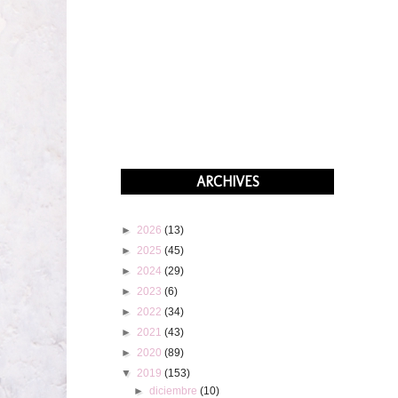
ARCHIVES
►
2026
(13)
►
2025
(45)
►
2024
(29)
►
2023
(6)
►
2022
(34)
►
2021
(43)
►
2020
(89)
▼
2019
(153)
►
diciembre
(10)