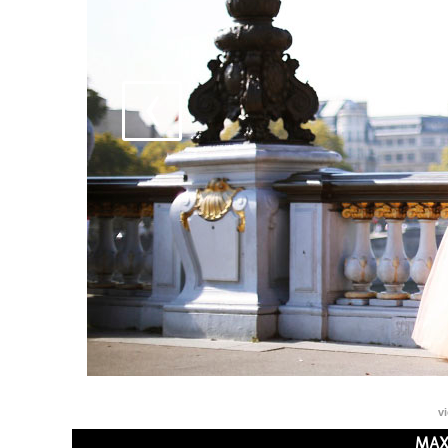
v
MAXI