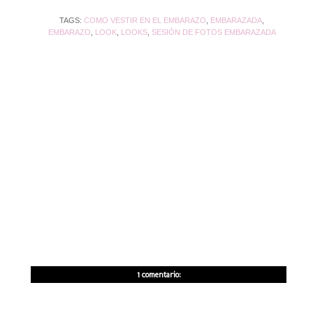
TAGS:
COMO VESTIR EN EL EMBARAZO
,
EMBARAZADA
,
EMBARAZO
,
LOOK
,
LOOKS
,
SESIÓN DE FOTOS EMBARAZADA
1 comentario: