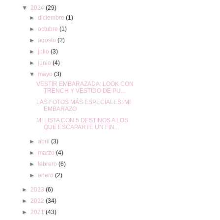
▼
2024
(29)
►
diciembre
(1)
►
octubre
(1)
►
agosto
(2)
►
julio
(3)
►
junio
(4)
▼
mayo
(3)
VESTIR EMBARAZADA: LOOK CON
TRENCH Y VESTIDO DE PU...
LAS FOTOS MÁS ESPECIALES: MI
EMBARAZO
MI LISTA CON 5 DESTINOS A LOS
QUE ESCAPARTE UN FIN...
►
abril
(3)
►
marzo
(4)
►
febrero
(6)
►
enero
(2)
►
2023
(6)
►
2022
(34)
►
2021
(43)