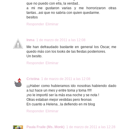
que no puedo con ella, la verdad..
a mi me gustaron varias y me horrorizaron otras
tantas...asi que no sabria con quien quedarme.
besitos
Responder
Eliminar
Inma
1 de marzo de 2011 a las 12:08
Me han defraudado bastante en general los Oscar, me
quedo más con los looks de las fiestas posteriores.
Un besito.
Responder
Eliminar
Cristina
1 de marzo de 2011 a las 12:08
¡¡¡Haber como hubieramos ido nosotras habiendo dado
a luz hace un mes y entre toma y toma !!!!!
¡no le importó ser la más esa noche y se nota !
Otras estaban mejor vestidas pero feonas
En cuanto a Helena...la defiendo en mi blog
Responder
Eliminar
Paula Fraile (Ms. Monk)
1 de marzo de 2011 a las 12:28