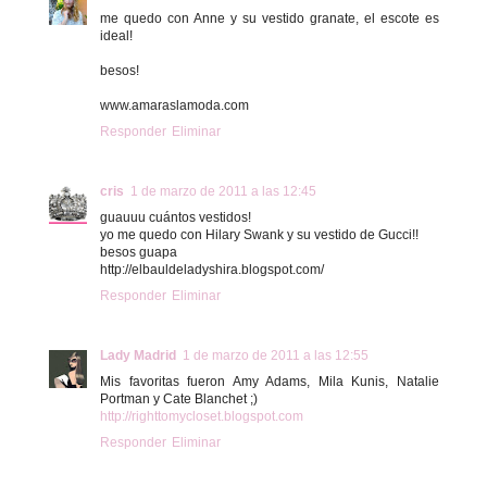
me quedo con Anne y su vestido granate, el escote es
ideal!
besos!
www.amaraslamoda.com
Responder
Eliminar
cris
1 de marzo de 2011 a las 12:45
guauuu cuántos vestidos!
yo me quedo con Hilary Swank y su vestido de Gucci!!
besos guapa
http://elbauldeladyshira.blogspot.com/
Responder
Eliminar
Lady Madrid
1 de marzo de 2011 a las 12:55
Mis favoritas fueron Amy Adams, Mila Kunis, Natalie
Portman y Cate Blanchet ;)
http://righttomycloset.blogspot.com
Responder
Eliminar