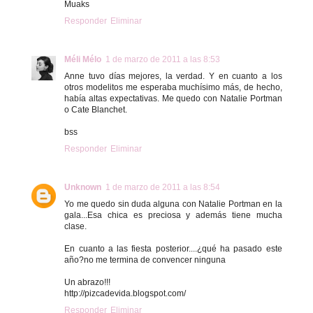
Muaks
Responder
Eliminar
Méli Mélo
1 de marzo de 2011 a las 8:53
Anne tuvo días mejores, la verdad. Y en cuanto a los
otros modelitos me esperaba muchísimo más, de hecho,
había altas expectativas. Me quedo con Natalie Portman
o Cate Blanchet.
bss
Responder
Eliminar
Unknown
1 de marzo de 2011 a las 8:54
Yo me quedo sin duda alguna con Natalie Portman en la
gala...Esa chica es preciosa y además tiene mucha
clase.
En cuanto a las fiesta posterior....¿qué ha pasado este
año?no me termina de convencer ninguna
Un abrazo!!!
http://pizcadevida.blogspot.com/
Responder
Eliminar