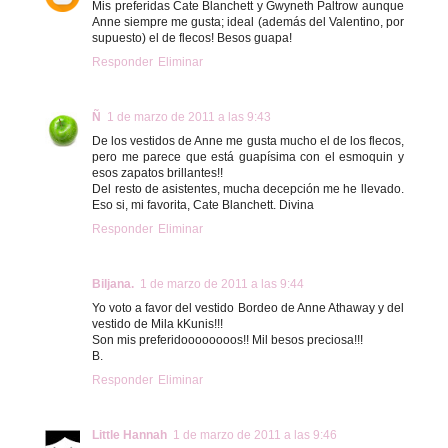
Mis preferidas Cate Blanchett y Gwyneth Paltrow aunque
Anne siempre me gusta; ideal (además del Valentino, por
supuesto) el de flecos! Besos guapa!
Responder
Eliminar
Ñ
1 de marzo de 2011 a las 9:43
De los vestidos de Anne me gusta mucho el de los flecos,
pero me parece que está guapísima con el esmoquin y
esos zapatos brillantes!!
Del resto de asistentes, mucha decepción me he llevado.
Eso si, mi favorita, Cate Blanchett. Divina
Responder
Eliminar
Biljana.
1 de marzo de 2011 a las 9:44
Yo voto a favor del vestido Bordeo de Anne Athaway y del
vestido de Mila kKunis!!!
Son mis preferidoooooooos!! Mil besos preciosa!!!
B.
Responder
Eliminar
Little Hannah
1 de marzo de 2011 a las 9:46