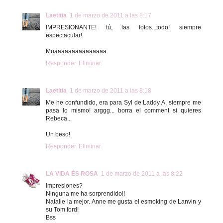
Laetitia
1 de marzo de 2011 a las 8:17
IMPRESIONANTE! tú, las fotos...todo! siempre
espectacular!
Muaaaaaaaaaaaaaaa
Responder
Eliminar
Laetitia
1 de marzo de 2011 a las 8:18
Me he confundido, era para Syl de Laddy A. siempre me
pasa lo mismo! arggg... borra el comment si quieres
Rebeca...
Un beso!
Responder
Eliminar
LA VIDA ÉS ROSA
1 de marzo de 2011 a las 8:22
Impresiones?
Ninguna me ha sorprendido!!
Natalie la mejor. Anne me gusta el esmoking de Lanvin y
su Tom ford!
Bss