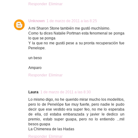
Responder
Eliminar
Unknown
1 de marzo de 2011 a las 8:25
A mi Sharon Stone también me gustó muchísimo.
Como tu dices Natalie Portman esta fenomenal se ponga
lo que se ponga
Y la que no me gustó pese a su pronta recuperación fue
Penelope.
un beso
Amparo
Responder
Eliminar
Laura
1 de marzo de 2011 a las 8:30
Lo mismo digo, no he querido mirar mucho los modelitos,
pero lo de Penelópe fue muy fuerte, pero nadie le pudo
decir que ese vestido era super feo, no me lo esperaba
de ella, cd estaba embarazada y javier le dedico un
premio, estab super guapa, pero no lo entiendo ...mil
besos guapa
La Chimenea de las Hadas
Responder
Eliminar