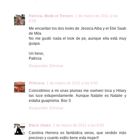
Patricia. Mode et Tresors
1 de marzo de 2011 a las
8:59
Me encantan los dos looks de Jessica Alba y el Elie Saab
de Mila.
No me gustó nada el look de pe, aunque ella está muy
guapa.
Un beso,
Patricia
Responder
Eliminar
Princesa
1 de marzo de 2011 a las 9:00
Coincidimos a mi unas plumas me vuelven loca y Hilary
las luce estupendamente. Aunque Natalie es Natalie y
estaba guapisima. Bso S
Responder
Eliminar
Black shoes
1 de marzo de 2011 a las 9:00
Carolina Herrera es fantástica veras, que vestido más
precioso y cuanto estilo tiene esta mujer!!