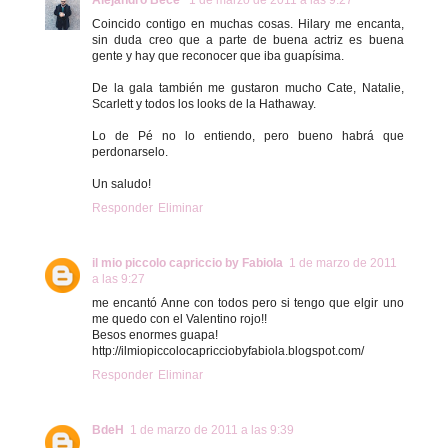
Coincido contigo en muchas cosas. Hilary me encanta,
sin duda creo que a parte de buena actriz es buena
gente y hay que reconocer que iba guapísima.
De la gala también me gustaron mucho Cate, Natalie,
Scarlett y todos los looks de la Hathaway.
Lo de Pé no lo entiendo, pero bueno habrá que
perdonarselo.
Un saludo!
Responder
Eliminar
il mio piccolo capriccio by Fabiola
1 de marzo de 2011
a las 9:27
me encantó Anne con todos pero si tengo que elgir uno
me quedo con el Valentino rojo!!
Besos enormes guapa!
http://ilmiopiccolocapricciobyfabiola.blogspot.com/
Responder
Eliminar
BdeH
1 de marzo de 2011 a las 9:39