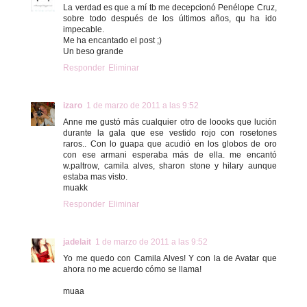
La verdad es que a mí tb me decepcionó Penélope Cruz,
sobre todo después de los últimos años, qu ha ido
impecable.
Me ha encantado el post ;)
Un beso grande
Responder
Eliminar
izaro
1 de marzo de 2011 a las 9:52
Anne me gustó más cualquier otro de loooks que lución
durante la gala que ese vestido rojo con rosetones
raros.. Con lo guapa que acudió en los globos de oro
con ese armani esperaba más de ella. me encantó
w.paltrow, camila alves, sharon stone y hilary aunque
estaba mas visto.
muakk
Responder
Eliminar
jadelait
1 de marzo de 2011 a las 9:52
Yo me quedo con Camila Alves! Y con la de Avatar que
ahora no me acuerdo cómo se llama!
muaa