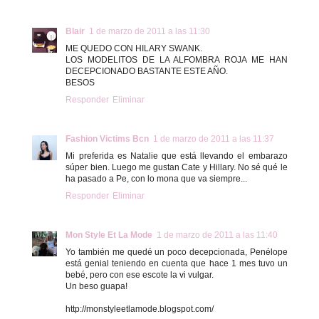
Blair
1 de marzo de 2011 a las 11:30
ME QUEDO CON HILARY SWANK.
LOS MODELITOS DE LA ALFOMBRA ROJA ME HAN
DECEPCIONADO BASTANTE ESTE AÑO.
BESOS
Responder
Eliminar
Fashion Victims Bcn
1 de marzo de 2011 a las 11:37
Mi preferida es Natalie que está llevando el embarazo
súper bien. Luego me gustan Cate y Hillary. No sé qué le
ha pasado a Pe, con lo mona que va siempre...
Responder
Eliminar
Mon Style Et La Mode
1 de marzo de 2011 a las 11:40
Yo también me quedé un poco decepcionada, Penélope
está genial teniendo en cuenta que hace 1 mes tuvo un
bebé, pero con ese escote la vi vulgar.
Un beso guapa!
http://monstyleetlamode.blogspot.com/