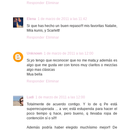
Responder
Eliminar
Elena
1 de marzo de 2011 a las 11:42
Si que has hecho un buen repaso!!! mis favoritas Natalie,
Mila kunis, y Scarlett!
Responder
Eliminar
Unknown
1 de marzo de 2011 a las 12:00
Si,yo tengo que reconocer que no me mata,y además es
algo que me gusta ver con tonos muy claritos o mezclas
algo mas clásicas
Mua bella
Responder
Eliminar
Ludi
1 de marzo de 2011 a las 12:00
Totalmente de acuerdo contigo. Y lo de q Pe está
superrecuperada ... a ver, está estupenda para hacer el
poco tiempo q hace, pero bueno, q llevaba ropa de
contención sí o sí!!!
Además podría haber elegido muchísimo mejor!! De