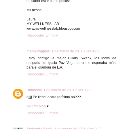
un saber estar como pocas!
Mil besos,
Laura
MY WELLNESS LAB
www.mywellnesslab.blogspot.com
Responder
Eliminar
mami Poppins
1 de marzo de 2011 a las 9:23
Estoy contigo la mejor Hillary Swank, los looks de
después me gusta Paz Vega pero me esperaba más,
para el glamour de L.A.
Responder
Eliminar
Unknown
1 de marzo de 2011 a las 9:25
ajjjj Pe tiene lacara rarísima no???
visit my blog
♥
Responder
Eliminar
Alejandro Becé
1 de marzo de 2011 a las 9:27