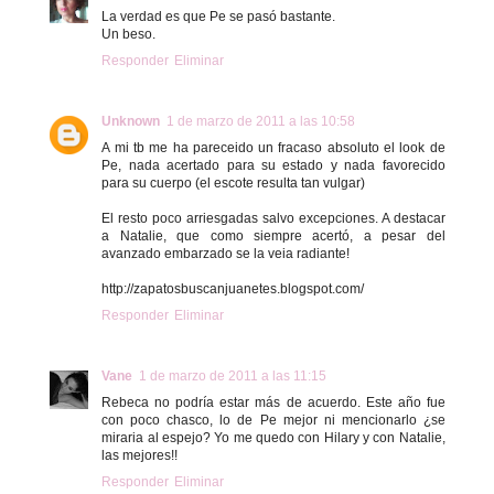
La verdad es que Pe se pasó bastante.
Un beso.
Responder
Eliminar
Unknown
1 de marzo de 2011 a las 10:58
A mi tb me ha pareceido un fracaso absoluto el look de
Pe, nada acertado para su estado y nada favorecido
para su cuerpo (el escote resulta tan vulgar)
El resto poco arriesgadas salvo excepciones. A destacar
a Natalie, que como siempre acertó, a pesar del
avanzado embarzado se la veia radiante!
http://zapatosbuscanjuanetes.blogspot.com/
Responder
Eliminar
Vane
1 de marzo de 2011 a las 11:15
Rebeca no podría estar más de acuerdo. Este año fue
con poco chasco, lo de Pe mejor ni mencionarlo ¿se
miraria al espejo? Yo me quedo con Hilary y con Natalie,
las mejores!!
Responder
Eliminar