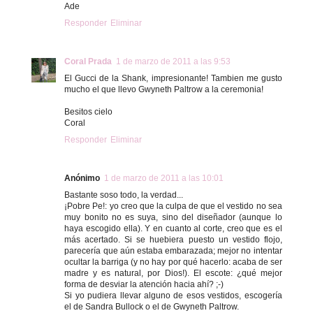
Ade
Responder
Eliminar
Coral Prada
1 de marzo de 2011 a las 9:53
El Gucci de la Shank, impresionante! Tambien me gusto
mucho el que llevo Gwyneth Paltrow a la ceremonia!
Besitos cielo
Coral
Responder
Eliminar
Anónimo
1 de marzo de 2011 a las 10:01
Bastante soso todo, la verdad...
¡Pobre Pe!: yo creo que la culpa de que el vestido no sea
muy bonito no es suya, sino del diseñador (aunque lo
haya escogido ella). Y en cuanto al corte, creo que es el
más acertado. Si se huebiera puesto un vestido flojo,
parecería que aún estaba embarazada; mejor no intentar
ocultar la barriga (y no hay por qué hacerlo: acaba de ser
madre y es natural, por Dios!). El escote: ¿qué mejor
forma de desviar la atención hacia ahí? ;-)
Si yo pudiera llevar alguno de esos vestidos, escogería
el de Sandra Bullock o el de Gwyneth Paltrow.