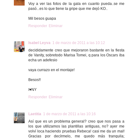
Voy a ver las fotos de la gala en cuanto pueda..se me
pasó...es lo que tiene la gripe que me dejó KO..
Mil besos guapa
Responder
Eliminar
Isabel Leyva
1 de marzo de 2011 a las 10:12
decididamente creo que mejoraron bastante en la fiesta
de Vanity, sobretodo Marisa Tomei, q para los Oscars iba
echa un adefesio
vaya currazo en el montaje!
Besos!!
I♥NY
Responder
Eliminar
Laetitia
1 de marzo de 2011 a las 10:16
Así que es un problema general? creo que nos pasa a
los que utilizamos las plantillas antiguas, no? ayer me
volví loca haciendo pruebas Rebeca! casi me da un mal!
Gracias por decírmelo, me quedo más tranquila;