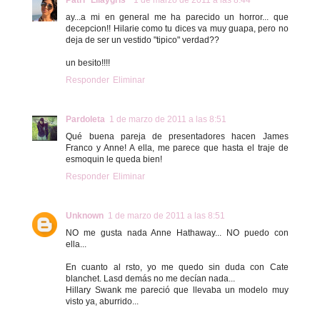
ay...a mi en general me ha parecido un horror... que
decepcion!! Hilarie como tu dices va muy guapa, pero no
deja de ser un vestido "tipico" verdad??
un besito!!!!
Responder
Eliminar
Pardoleta
1 de marzo de 2011 a las 8:51
Qué buena pareja de presentadores hacen James
Franco y Anne! A ella, me parece que hasta el traje de
esmoquin le queda bien!
Responder
Eliminar
Unknown
1 de marzo de 2011 a las 8:51
NO me gusta nada Anne Hathaway... NO puedo con
ella...
En cuanto al rsto, yo me quedo sin duda con Cate
blanchet. Lasd demás no me decían nada...
Hillary Swank me pareció que llevaba un modelo muy
visto ya, aburrido...