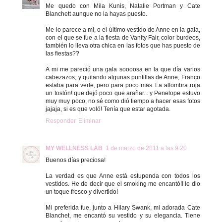
Me quedo con Mila Kunis, Natalie Portman y Cate
Blanchett aunque no la hayas puesto.
Me lo parece a mi, o el último vestido de Anne en la gala,
con el que se fue a la fiesta de Vanity Fair, color burdeos,
también lo lleva otra chica en las fotos que has puesto de
las fiestas??
A mi me pareció una gala soooosa en la que día varios
cabezazos, y quitando algunas puntillas de Anne, Franco
estaba para verle, pero para poco mas. La alfombra roja
un tostón! que dejó poco que arañar... y Penelope estuvo
muy muy poco, no sé como dió tiempo a hacer esas fotos
jajaja, si es que voló! Tenía que estar agotada.
Responder
Eliminar
MY WELLNESS LAB
1 de marzo de 2011 a las 9:20
Buenos días preciosa!
La verdad es que Anne está estupenda con todos los
vestidos. He de decir que el smoking me encantó!! le dio
un toque fresco y divertido!
Mi preferida fue, junto a Hilary Swank, mi adorada Cate
Blanchet, me encantó su vestido y su elegancia. Tiene