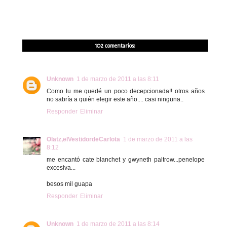
102 comentarios:
Unknown
1 de marzo de 2011 a las 8:11
Como tu me quedé un poco decepcionada!! otros años
no sabría a quién elegir este año.... casi ninguna..
Responder
Eliminar
Olatz,elVestidordeCarlota
1 de marzo de 2011 a las
8:12
me encantó cate blanchet y gwyneth paltrow...penelope
excesiva...
besos mil guapa
Responder
Eliminar
Unknown
1 de marzo de 2011 a las 8:14