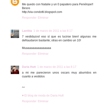
Me quedo con Natalie y un 0 papatero para Penélope!!
Besos
http://via-condotti.blogspot.com
Responder
Eliminar
Laetitia
1 de marzo de 2011 a las 8:17
7 vestidazos! eso sí que es lucirse bien! algunas me
defraudaron bastante; otras en cambio un 10!
Muaaaaaaaaaaaaaaa
Responder
Eliminar
Daria Hutt
1 de marzo de 2011 a las 8:17
a mi me parecieron unos oscars muy aburridos en
cuanto a vestidos
^^
♥ El blog de moda de Daria Hutt
Responder
Eliminar