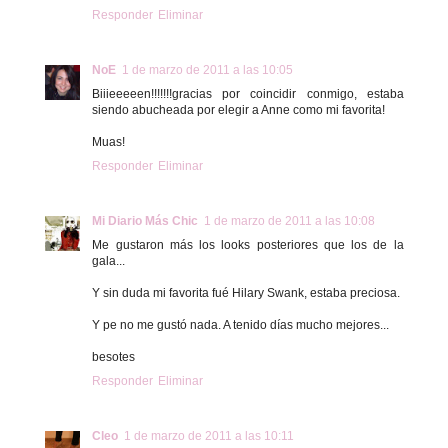
Responder
Eliminar
NoE
1 de marzo de 2011 a las 10:05
Biiieeeeen!!!!!!!gracias por coincidir conmigo, estaba
siendo abucheada por elegir a Anne como mi favorita!
Muas!
Responder
Eliminar
Mi Diario Más Chic
1 de marzo de 2011 a las 10:08
Me gustaron más los looks posteriores que los de la
gala...
Y sin duda mi favorita fué Hilary Swank, estaba preciosa.
Y pe no me gustó nada. A tenido días mucho mejores...
besotes
Responder
Eliminar
Cleo
1 de marzo de 2011 a las 10:11