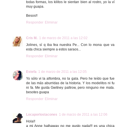
todas formas, los kilitos le sientan bien al rostro, yo la ví
muy guapa.
Besos!!
Responder
Eliminar
Cris M.
1 de marzo de 2011 a las 12:02
Jolines, sí q iba fea nuestra Pe... Con lo mona que va
esta chica siempre a estos saraos...
Responder
Eliminar
Estefa
1 de marzo de 2011 a las 12:05
Yo sólo vi la alfombra, no la gala. Pero he leído que fue
de las más aburridas de la historia. Y los modelitos ni fu
ni fa. Me gusta Gwitney paltrow, pero ninguno me mata.
besotes guapa
Responder
Eliminar
Locaporlostacones
1 de marzo de 2011 a las 12:06
Hola!!
a mi Anne hathaway no me gusto nada!!! es una chica