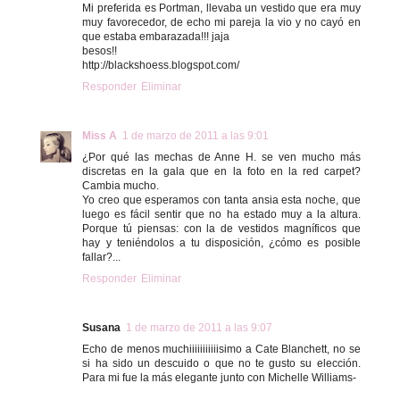
Mi preferida es Portman, llevaba un vestido que era muy
muy favorecedor, de echo mi pareja la vio y no cayó en
que estaba embarazada!!! jaja
besos!!
http://blackshoess.blogspot.com/
Responder
Eliminar
Miss A
1 de marzo de 2011 a las 9:01
¿Por qué las mechas de Anne H. se ven mucho más
discretas en la gala que en la foto en la red carpet?
Cambia mucho.
Yo creo que esperamos con tanta ansia esta noche, que
luego es fácil sentir que no ha estado muy a la altura.
Porque tú piensas: con la de vestidos magníficos que
hay y teniéndolos a tu disposición, ¿cómo es posible
fallar?...
Responder
Eliminar
Susana
1 de marzo de 2011 a las 9:07
Echo de menos muchiiiiiiiiiiisimo a Cate Blanchett, no se
si ha sido un descuido o que no te gusto su elección.
Para mi fue la más elegante junto con Michelle Williams-