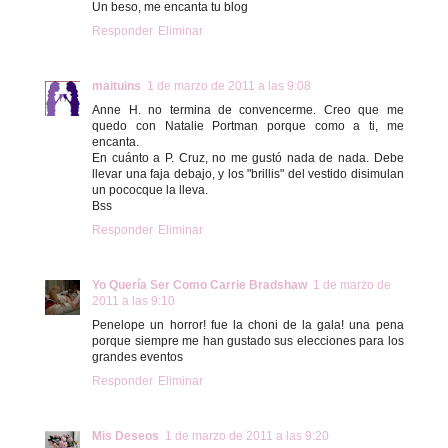
Un beso, me encanta tu blog
Responder
Eliminar
maituins
1 de marzo de 2011 a las 9:08
Anne H. no termina de convencerme. Creo que me
quedo con Natalie Portman porque como a ti, me
encanta.
En cuánto a P. Cruz, no me gustó nada de nada. Debe
llevar una faja debajo, y los "brillis" del vestido disimulan
un pococque la lleva.
Bss
Responder
Eliminar
Yo Quería Ser Como Carrie Bradshaw
1 de marzo de
2011 a las 9:10
Penelope un horror! fue la choni de la gala! una pena
porque siempre me han gustado sus elecciones para los
grandes eventos
Responder
Eliminar
Mis Deseos
1 de marzo de 2011 a las 9:20