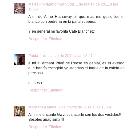
Marta - In fashion with you
1 de marzo de 2011 a las
13:05
A mí de Anne Hathaway el que más me gustó fue el
blanco con pedrería en la parte superior.
Y en general mi favorita Cate Blanchett!
Responder
Eliminar
Paula
1 de marzo de 2011 a las 13:41
a mí el Armani Privé de Reese es genial, es el evstido
que habría escogido yo. además el toque de la coleta es
precioso.
un beso
Responder
Eliminar
More than Mode
1 de marzo de 2011 a las 13:49
A mi me encantó Gwyneth, acertó con los dos vestidos!!
Besotes guapísima!!!!
Responder
Eliminar