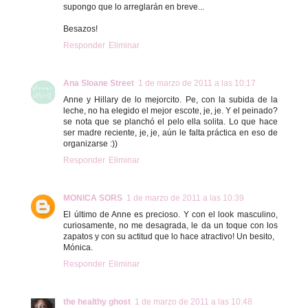
supongo que lo arreglarán en breve...
Besazos!
Responder
Eliminar
Ana Sloane Street
1 de marzo de 2011 a las 10:17
Anne y Hillary de lo mejorcito. Pe, con la subida de la
leche, no ha elegido el mejor escote, je, je. Y el peinado?
se nota que se planchó el pelo ella solita. Lo que hace
ser madre reciente, je, je, aún le falta práctica en eso de
organizarse :))
Responder
Eliminar
MONICA SORS
1 de marzo de 2011 a las 10:39
El último de Anne es precioso. Y con el look masculino,
curiosamente, no me desagrada, le da un toque con los
zapatos y con su actitud que lo hace atractivo! Un besito,
Mónica.
Responder
Eliminar
the healthy ghost
1 de marzo de 2011 a las 10:48