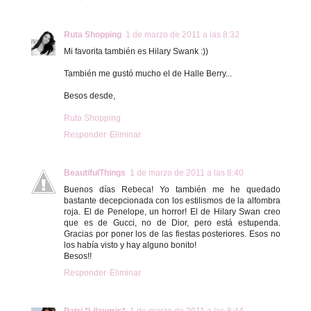
Ruta Shopping
1 de marzo de 2011 a las 8:32
Mi favorita también es Hilary Swank :))
También me gustó mucho el de Halle Berry...
Besos desde,
Ruta Shopping
Responder
Eliminar
BeautifulThings
1 de marzo de 2011 a las 8:40
Buenos días Rebeca! Yo también me he quedado
bastante decepcionada con los estilismos de la alfombra
roja. El de Penelope, un horror! El de Hilary Swan creo
que es de Gucci, no de Dior, pero está estupenda.
Gracias por poner los de las fiestas posteriores. Esos no
los había visto y hay alguno bonito!
Besos!!
Responder
Eliminar
Patri *Lilaygris*
1 de marzo de 2011 a las 8:44