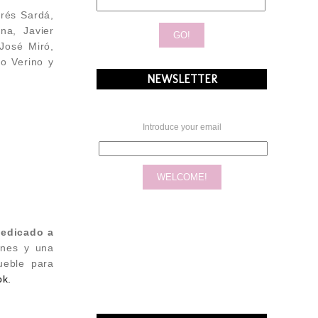
drés Sardá,
na, Javier
 José Miró,
to Verino y
NEWSLETTER
Introduce your email
dedicado a
ones y una
ueble para
ok.