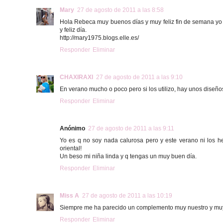
Mary
27 de agosto de 2011 a las 8:58
Hola Rebeca muy buenos días y muy feliz fin de semana yo
y feliz día.
http://mary1975.blogs.elle.es/
Responder
Eliminar
CHAXIRAXI
27 de agosto de 2011 a las 9:10
En verano mucho o poco pero si los utilizo, hay unos diseñ
Responder
Eliminar
Anónimo
27 de agosto de 2011 a las 9:11
Yo es q no soy nada calurosa pero y este verano ni los he
oriental!
Un beso mi niña linda y q tengas un muy buen día.
Responder
Eliminar
Miss A
27 de agosto de 2011 a las 10:19
Siempre me ha parecido un complemento muy nuestro y muy
Responder
Eliminar