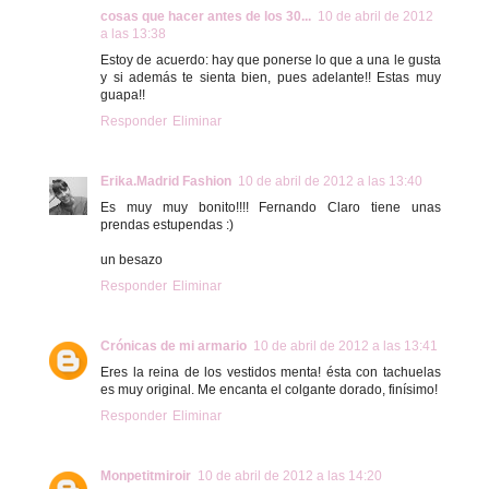
cosas que hacer antes de los 30...
10 de abril de 2012
a las 13:38
Estoy de acuerdo: hay que ponerse lo que a una le gusta
y si además te sienta bien, pues adelante!! Estas muy
guapa!!
Responder
Eliminar
Erika.Madrid Fashion
10 de abril de 2012 a las 13:40
Es muy muy bonito!!!! Fernando Claro tiene unas
prendas estupendas :)
un besazo
Responder
Eliminar
Crónicas de mi armario
10 de abril de 2012 a las 13:41
Eres la reina de los vestidos menta! ésta con tachuelas
es muy original. Me encanta el colgante dorado, finísimo!
Responder
Eliminar
Monpetitmiroir
10 de abril de 2012 a las 14:20