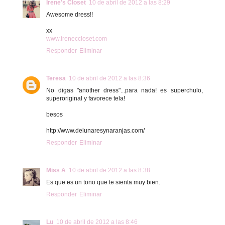
Irene's Closet
10 de abril de 2012 a las 8:29
Awesome dress!!
xx
www.ireneccloset.com
Responder
Eliminar
Teresa
10 de abril de 2012 a las 8:36
No digas "another dress"...para nada! es superchulo,
superoriginal y favorece tela!
besos
http://www.delunaresynaranjas.com/
Responder
Eliminar
Miss A
10 de abril de 2012 a las 8:38
Es que es un tono que te sienta muy bien.
Responder
Eliminar
Lu
10 de abril de 2012 a las 8:46