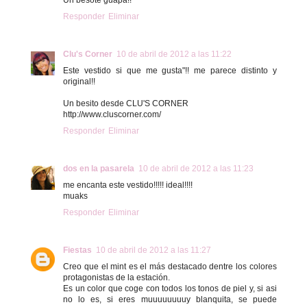
Un besote guapa!!
Responder
Eliminar
Clu's Corner
10 de abril de 2012 a las 11:22
Este vestido si que me gusta"!! me parece distinto y
original!!
Un besito desde CLU'S CORNER
http://www.cluscorner.com/
Responder
Eliminar
dos en la pasarela
10 de abril de 2012 a las 11:23
me encanta este vestido!!!!! ideal!!!!
muaks
Responder
Eliminar
Fiestas
10 de abril de 2012 a las 11:27
Creo que el mint es el más destacado dentre los colores
protagonistas de la estación.
Es un color que coge con todos los tonos de piel y, si asi
no lo es, si eres muuuuuuuuy blanquita, se puede