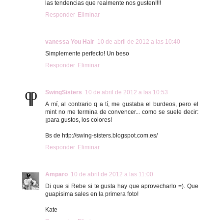
las tendencias que realmente nos gusten!!!!
Responder
Eliminar
vanessa You Hair
10 de abril de 2012 a las 10:40
Simplemente perfecto! Un beso
Responder
Eliminar
SwingSisters
10 de abril de 2012 a las 10:53
A mí, al contrario q a tí, me gustaba el burdeos, pero el
mint no me termina de convencer... como se suele decir:
¡para gustos, los colores!
Bs de http://swing-sisters.blogspot.com.es/
Responder
Eliminar
Amparo
10 de abril de 2012 a las 11:00
Di que si Rebe si te gusta hay que aprovecharlo =). Que
guapisima sales en la primera foto!
Kate