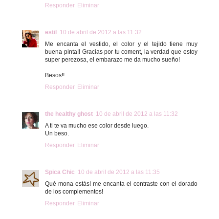
Responder
Eliminar
estil
10 de abril de 2012 a las 11:32
Me encanta el vestido, el color y el tejido tiene muy
buena pinta!! Gracias por tu coment, la verdad que estoy
super perezosa, el embarazo me da mucho sueño!
Besos!!
Responder
Eliminar
the healthy ghost
10 de abril de 2012 a las 11:32
A ti te va mucho ese color desde luego.
Un beso.
Responder
Eliminar
Spica Chic
10 de abril de 2012 a las 11:35
Qué mona estás! me encanta el contraste con el dorado
de los complementos!
Responder
Eliminar