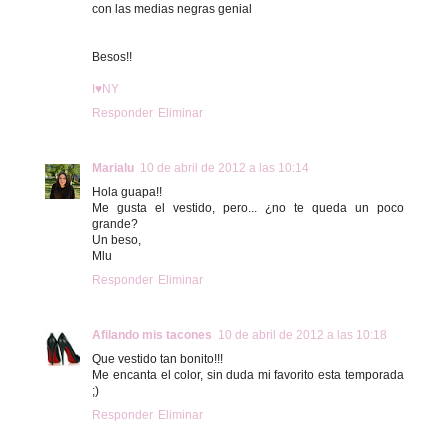
con las medias negras genial
Besos!!
I♥NY
Responder
Eliminar
Marialu
10 de abril de 2012 a las 10:14
Hola guapa!!
Me gusta el vestido, pero... ¿no te queda un poco
grande?
Un beso,
Mlu
Responder
Eliminar
Afilando mis tacones
10 de abril de 2012 a las 10:18
Que vestido tan bonito!!!
Me encanta el color, sin duda mi favorito esta temporada
;)
Responder
Eliminar