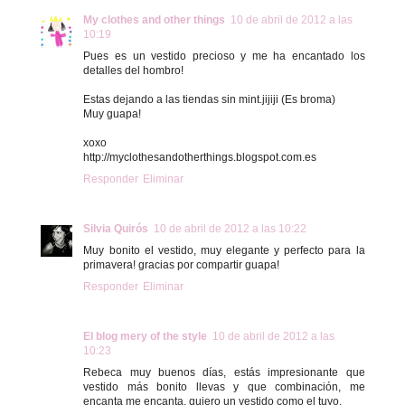
My clothes and other things
10 de abril de 2012 a las
10:19
Pues es un vestido precioso y me ha encantado los
detalles del hombro!
Estas dejando a las tiendas sin mint.jijiji (Es broma)
Muy guapa!
xoxo
http://myclothesandotherthings.blogspot.com.es
Responder
Eliminar
Silvia Quirós
10 de abril de 2012 a las 10:22
Muy bonito el vestido, muy elegante y perfecto para la
primavera! gracias por compartir guapa!
Responder
Eliminar
El blog mery of the style
10 de abril de 2012 a las
10:23
Rebeca muy buenos días, estás impresionante que
vestido más bonito llevas y que combinación, me
encanta me encanta, quiero un vestido como el tuyo.