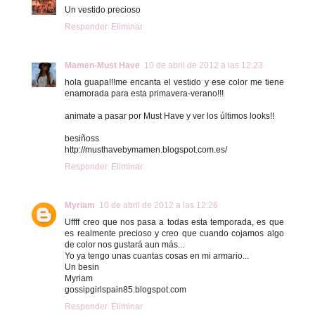
Un vestido precioso
Responder
Eliminar
Mamen-Must Have
10 de abril de 2012 a las 12:23
hola guapa!!!me encanta el vestido y ese color me tiene
enamorada para esta primavera-verano!!!
animate a pasar por Must Have y ver los últimos looks!!
besiñoss
http://musthavebymamen.blogspot.com.es/
Responder
Eliminar
Myriam
10 de abril de 2012 a las 12:26
Uffff creo que nos pasa a todas esta temporada, es que
es realmente precioso y creo que cuando cojamos algo
de color nos gustará aun más...
Yo ya tengo unas cuantas cosas en mi armario...
Un besin
Myriam
gossipgirlspain85.blogspot.com
Responder
Eliminar