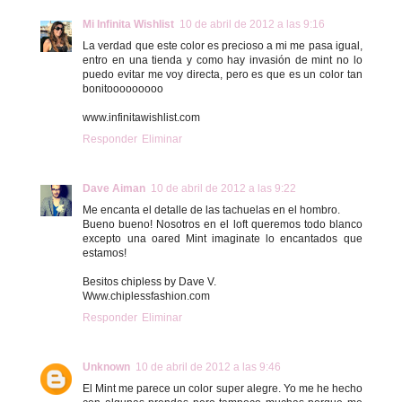
Mi Infinita Wishlist
10 de abril de 2012 a las 9:16
La verdad que este color es precioso a mi me pasa igual,
entro en una tienda y como hay invasión de mint no lo
puedo evitar me voy directa, pero es que es un color tan
bonitooooooooo
www.infinitawishlist.com
Responder
Eliminar
Dave Aiman
10 de abril de 2012 a las 9:22
Me encanta el detalle de las tachuelas en el hombro.
Bueno bueno! Nosotros en el loft queremos todo blanco
excepto una oared Mint imaginate lo encantados que
estamos!
Besitos chipless by Dave V.
Www.chiplessfashion.com
Responder
Eliminar
Unknown
10 de abril de 2012 a las 9:46
El Mint me parece un color super alegre. Yo me he hecho