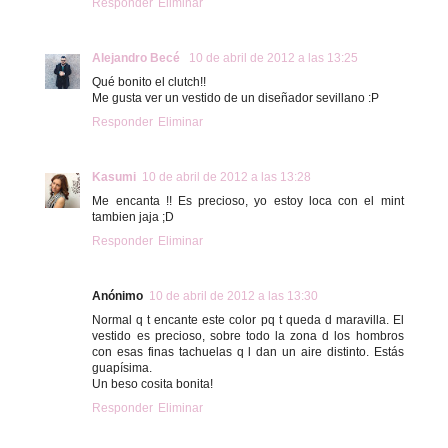
Responder
Eliminar
Alejandro Becé
10 de abril de 2012 a las 13:25
Qué bonito el clutch!!
Me gusta ver un vestido de un diseñador sevillano :P
Responder
Eliminar
Kasumi
10 de abril de 2012 a las 13:28
Me encanta !! Es precioso, yo estoy loca con el mint
tambien jaja ;D
Responder
Eliminar
Anónimo
10 de abril de 2012 a las 13:30
Normal q t encante este color pq t queda d maravilla. El
vestido es precioso, sobre todo la zona d los hombros
con esas finas tachuelas q l dan un aire distinto. Estás
guapísima.
Un beso cosita bonita!
Responder
Eliminar