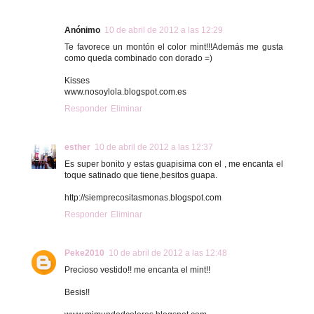
Anónimo
10 de abril de 2012 a las 12:29
Te favorece un montón el color mint!!!Además me gusta
como queda combinado con dorado =)
Kisses
www.nosoylola.blogspot.com.es
Responder
Eliminar
esther
10 de abril de 2012 a las 12:37
Es super bonito y estas guapisima con el , me encanta el
toque satinado que tiene,besitos guapa.
http://siemprecositasmonas.blogspot.com
Responder
Eliminar
Peke2010
10 de abril de 2012 a las 12:48
Precioso vestido!! me encanta el mint!!
Besis!!