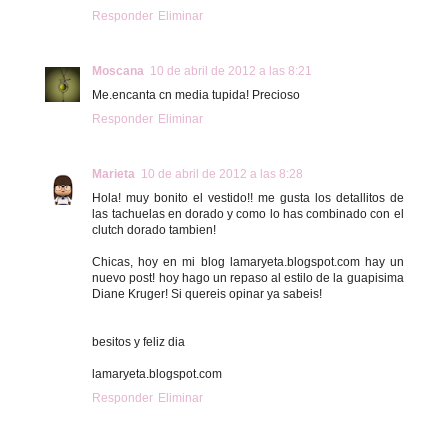
Responder
Eliminar
Moscana
10 de abril de 2012 a las 8:21
Me.encanta cn media tupida! Precioso
Responder
Eliminar
Marieta
10 de abril de 2012 a las 8:28
Hola! muy bonito el vestido!! me gusta los detallitos de
las tachuelas en dorado y como lo has combinado con el
clutch dorado tambien!
Chicas, hoy en mi blog lamaryeta.blogspot.com hay un
nuevo post! hoy hago un repaso al estilo de la guapisima
Diane Kruger! Si quereis opinar ya sabeis!
besitos y feliz dia
lamaryeta.blogspot.com
Responder
Eliminar