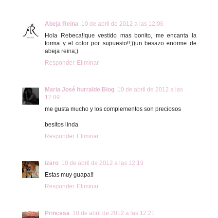
Abeja Reina
10 de abril de 2012 a las 12:06
Hola Rebeca!!que vestido mas bonito, me encanta la
forma y el color por supuesto!!;))un besazo enorme de
abeja reina;)
Responder
Eliminar
Maria José Iturralde Blog
10 de abril de 2012 a las
12:09
me gusta mucho y los complementos son preciosos
besitos linda
Responder
Eliminar
izaro
10 de abril de 2012 a las 12:19
Estas muy guapa!!
Responder
Eliminar
Princesa
10 de abril de 2012 a las 12:21