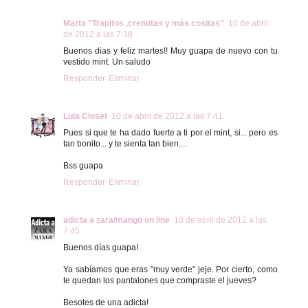
Marta "Trapitos ,cremitas y más cositas"
10 de abril
de 2012 a las 7:38
Buenos dias y feliz martes!! Muy guapa de nuevo con tu
vestido mint. Un saludo
Responder
Eliminar
Lula Closet
10 de abril de 2012 a las 7:41
Pues si que te ha dado fuerte a ti por el mint, si... pero es
tan bonito... y te sienta tan bien....
Bss guapa
Responder
Eliminar
adicta a zara/mango on line
10 de abril de 2012 a las
7:45
Buenos días guapa!
Ya sabíamos que eras "muy verde" jeje. Por cierto, como
te quedan los pantalones que compraste el jueves?
Besotes de una adicta!