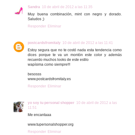
Sandra
10 de abril de 2012 a las 11:35
Muy buena combinación, mint con negro y dorado.
Saludos ;)
Responder
Eliminar
postcardsfromitaly
10 de abril de 2012 a las 11:41
Estoy segura que no te costó nada esta tendencia como
dices porque te va un montón este color y además
recuerdo muchos looks de este estilo
wapísima como siempre!!!
besosss
www.postcardsfromitaly.es
Responder
Eliminar
yo soy tu personal shopper
10 de abril de 2012 a las
11:51
Me encantaaa
www.tupersonalshopper.org
Responder
Eliminar