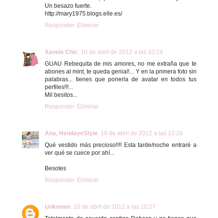
Un besazo fuerte.
http://mary1975.blogs.elle.es/
Responder
Eliminar
Xanela Chic
10 de abril de 2012 a las 10:24
GUAU Rebequita de mis amores, no me extraña que te
abones al mint, te queda genial!... Y en la primera foto sin
palabras... tienes que ponerla de avatar en todos tus
perfiles!!!...
Mil besitos...
Responder
Eliminar
Ana, HendayeStyle
10 de abril de 2012 a las 10:26
Qué vestido más precioso!!!! Esta tarde/noche entraré a
ver qué se cuece por ahí...
Besotes
Responder
Eliminar
Unknown
10 de abril de 2012 a las 10:27