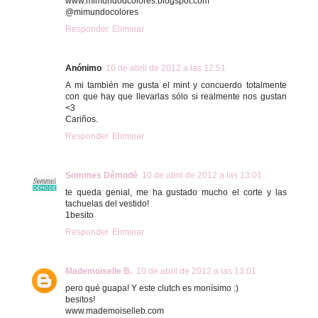
www.mimundodcolores.blogspot.com
@mimundocolores
Responder
Eliminar
Anónimo
10 de abril de 2012 a las 12:51
A mi también me gusta el mint y concuerdo totalmente
con que hay que llevarlas sólo si realmente nos gustan
<3
Cariños.
Responder
Eliminar
Sommes Démodé
10 de abril de 2012 a las 13:01
te queda genial, me ha gustado mucho el corte y las
tachuelas del vestido!
1besito
Responder
Eliminar
Mademoiselle B.
10 de abril de 2012 a las 13:01
pero qué guapa! Y este clutch es monísimo :)
besitos!
www.mademoiselleb.com