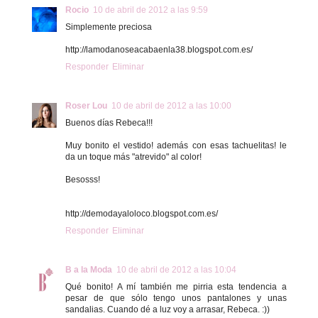
Rocio
10 de abril de 2012 a las 9:59
Simplemente preciosa
http://lamodanoseacabaenla38.blogspot.com.es/
Responder
Eliminar
Roser Lou
10 de abril de 2012 a las 10:00
Buenos días Rebeca!!!
Muy bonito el vestido! además con esas tachuelitas! le
da un toque más "atrevido" al color!
Besosss!
http://demodayaloloco.blogspot.com.es/
Responder
Eliminar
B a la Moda
10 de abril de 2012 a las 10:04
Qué bonito! A mí también me pirria esta tendencia a
pesar de que sólo tengo unos pantalones y unas
sandalias. Cuando dé a luz voy a arrasar, Rebeca. :))