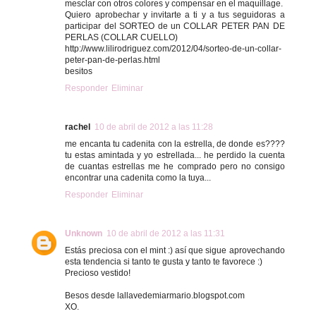
mesclar con otros colores y compensar en el maquillage.
Quiero aprobechar y invitarte a ti y a tus seguidoras a
participar del SORTEO de un COLLAR PETER PAN DE
PERLAS (COLLAR CUELLO)
http://www.lilirodriguez.com/2012/04/sorteo-de-un-collar-
peter-pan-de-perlas.html
besitos
Responder
Eliminar
rachel
10 de abril de 2012 a las 11:28
me encanta tu cadenita con la estrella, de donde es????
tu estas amintada y yo estrellada... he perdido la cuenta
de cuantas estrellas me he comprado pero no consigo
encontrar una cadenita como la tuya...
Responder
Eliminar
Unknown
10 de abril de 2012 a las 11:31
Estás preciosa con el mint :) así que sigue aprovechando
esta tendencia si tanto te gusta y tanto te favorece :)
Precioso vestido!
Besos desde lallavedemiarmario.blogspot.com
XO.