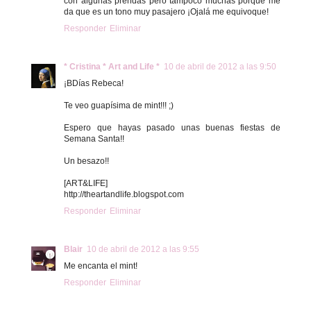
con algunas prendas pero tampoco muchas porque me
da que es un tono muy pasajero ¡Ojalá me equivoque!
Responder
Eliminar
* Cristina * Art and Life *
10 de abril de 2012 a las 9:50
¡BDías Rebeca!
Te veo guapísima de mint!!! ;)
Espero que hayas pasado unas buenas fiestas de
Semana Santa!!
Un besazo!!
[ART&LIFE]
http://theartandlife.blogspot.com
Responder
Eliminar
Blair
10 de abril de 2012 a las 9:55
Me encanta el mint!
Responder
Eliminar