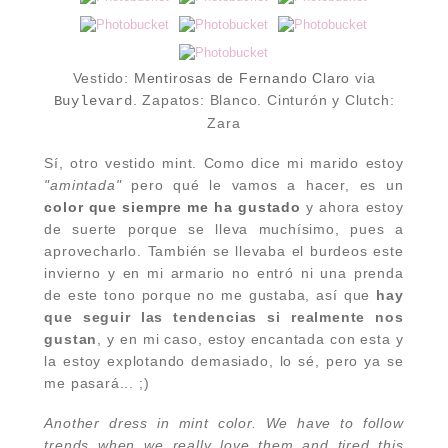
Vestido:
Mentirosas de Fernando Claro
via
. Zapatos: Blanco. Cinturón y Clutch:
Buylevard
Zara
Sí, otro vestido mint. Como dice mi marido estoy
"amintada"
pero qué le vamos a hacer, es un
color que siempre me ha gustado
y ahora estoy
de suerte porque se lleva muchísimo, pues a
aprovecharlo. También se llevaba el burdeos este
invierno y en mi armario no entró ni una prenda
de este tono porque no me gustaba, así que
hay
que seguir las tendencias si realmente nos
gustan
, y en mi caso, estoy encantada con esta y
la estoy explotando demasiado, lo sé, pero ya se
me pasará... ;)
Another
dress
in
mint
color
.
We have to follow
trends
when we
really love them
and
tired
this