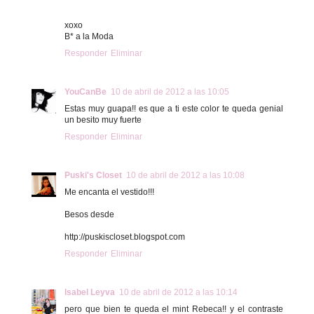
xoxo
B* a la Moda
Responder
Eliminar
YouCanBe
10 de abril de 2012 a las 10:05
Estas muy guapa!! es que a ti este color te queda genial
un besito muy fuerte
Responder
Eliminar
Puski's Closet
10 de abril de 2012 a las 10:08
Me encanta el vestido!!!
Besos desde
http://puskiscloset.blogspot.com
Responder
Eliminar
Isabel Leyva
10 de abril de 2012 a las 10:14
pero que bien te queda el mint Rebeca!! y el contraste