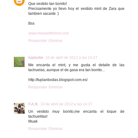
Que vestido tan bonito!
Precisamente yo llevo hoy el vestido mint de Zara que
tambien sacaste :)
Bss
www.monpetitmiroir.com
Responder
Eliminar
tuplanbe
10 de abril de 2012 a las 14:27
Me encanta el mint, y me gusta el detalle de las
tachuelas, aunque el de gasa era tan bonito...
http://tuplanbodas.blogspot.com.es/
Responder
Eliminar
F.A.N.
10 de abril de 2012 a las 14:37
Un vestido muy bonito,me encanta el toque de
tachuelitas!
Muak
Responder
Eliminar