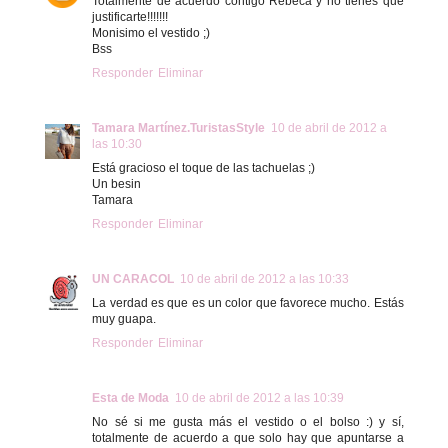
Totalmente de acuerdo contigo Rebeca y no tienes que
justificarte!!!!!!!
Monisimo el vestido ;)
Bss
Responder
Eliminar
Tamara Martínez.TuristasStyle
10 de abril de 2012 a
las 10:30
Está gracioso el toque de las tachuelas ;)
Un besin
Tamara
Responder
Eliminar
UN CARACOL
10 de abril de 2012 a las 10:33
La verdad es que es un color que favorece mucho. Estás
muy guapa.
Responder
Eliminar
Esta de Moda
10 de abril de 2012 a las 10:39
No sé si me gusta más el vestido o el bolso :) y sí,
totalmente de acuerdo a que solo hay que apuntarse a