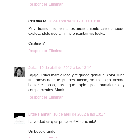
Responder
Eliminar
Cristina M
10 de abril de 2012 a las 13:08
Muy bonito!!! te sienta estupendamente asique sigue
explotandolo que a mi me encantan tus looks.
Cristina M
Responder
Eliminar
Julia
10 de abril de 2012 a las 13:16
Jajaja! Estás maravillosa y te queda genial el color Mint,
tu aprovecha que puedes lucirlo, yo me sigo viendo
bastante sosa, asi que opto por pantalones y
complementos. Muak
Responder
Eliminar
Little Hannah
10 de abril de 2012 a las 13:17
La verdad es q es precioso! Me encanta!
Un beso grande