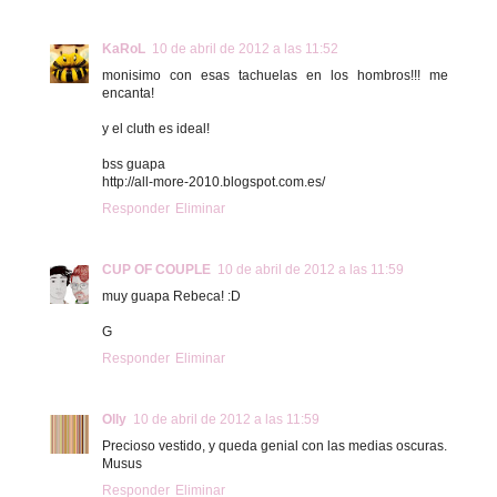
KaRoL
10 de abril de 2012 a las 11:52
monisimo con esas tachuelas en los hombros!!! me
encanta!
y el cluth es ideal!
bss guapa
http://all-more-2010.blogspot.com.es/
Responder
Eliminar
CUP OF COUPLE
10 de abril de 2012 a las 11:59
muy guapa Rebeca! :D
G
Responder
Eliminar
Olly
10 de abril de 2012 a las 11:59
Precioso vestido, y queda genial con las medias oscuras.
Musus
Responder
Eliminar