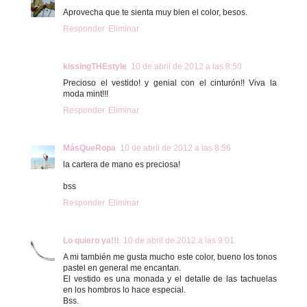
Aprovecha que te sienta muy bien el color, besos.
Responder
Eliminar
kissingTHEstyle
10 de abril de 2012 a las 8:50
Precioso el vestido! y genial con el cinturón!! Viva la
moda mint!!!
Responder
Eliminar
MásQueRopa
10 de abril de 2012 a las 8:56
la cartera de mano es preciosa!
bss
Responder
Eliminar
Lo quiero ya!!!
10 de abril de 2012 a las 9:01
A mi también me gusta mucho este color, bueno los tonos
pastel en general me encantan.
El vestido es una monada y el detalle de las tachuelas
en los hombros lo hace especial.
Bss.