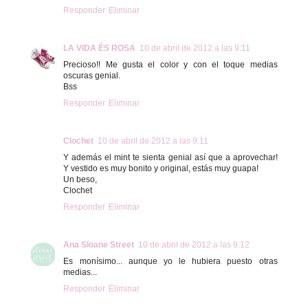
Responder
Eliminar
LA VIDA ÉS ROSA
10 de abril de 2012 a las 9:11
Precioso!! Me gusta el color y con el toque medias
oscuras genial.
Bss
Responder
Eliminar
Clochet
10 de abril de 2012 a las 9:11
Y además el mint te sienta genial así que a aprovechar!
Y vestido es muy bonito y original, estás muy guapa!
Un beso,
Clochet
Responder
Eliminar
Ana Sloane Street
10 de abril de 2012 a las 9:12
Es monísimo... aunque yo le hubiera puesto otras
medias...
Responder
Eliminar