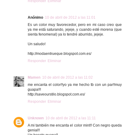
Responder
Eliminar
Anónimo
10 de abril de 2012 a las 11:01
Es un color muy favorecedor, pero en mi caso creo que
ya me está saturando, jejeje, y cuando esté morena (que
sienta fenomenal) ya lo tendré aburrido, jejeje.
Un saludo!
http://modaentrueque.blogspot.com.es/
Responder
Eliminar
Mamen
10 de abril de 2012 a las 11:02
me encanta el color!!yo ya me hecho tb con un par!!muy
guapa!!!
http://saveourstilo.blogspot.com.es/
Responder
Eliminar
Unknown
10 de abril de 2012 a las 11:11
A mi también me encanta el color mint!! Con negro queda
genial!!