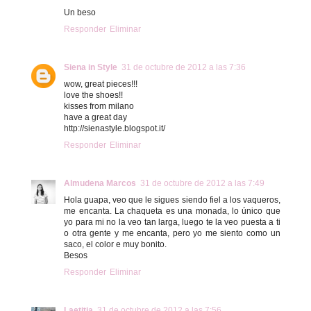
Un beso
Responder
Eliminar
Siena in Style
31 de octubre de 2012 a las 7:36
wow, great pieces!!!
love the shoes!!
kisses from milano
have a great day
http://sienastyle.blogspot.it/
Responder
Eliminar
Almudena Marcos
31 de octubre de 2012 a las 7:49
Hola guapa, veo que le sigues siendo fiel a los vaqueros,
me encanta. La chaqueta es una monada, lo único que
yo para mi no la veo tan larga, luego te la veo puesta a ti
o otra gente y me encanta, pero yo me siento como un
saco, el color e muy bonito.
Besos
Responder
Eliminar
Laetitia
31 de octubre de 2012 a las 7:56