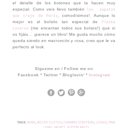
el detalle de los botones que la hacen muy
especial. Como veis llevo también
los zapatos
, comodísimos!. Aunque lo
que traje de París
mejor es el bolsito tan especial de
Flaska
(me encantan todos sus bolsos!) que si
Laverne
os fijáis... ¡parece un libro! Me gusta mucho cómo
queda siendo en marroncito y rosa, creo que le va
perfecto al look.
Sígueme en / Follow me on
Facebook
*
Twitter
*
Bloglovin'
*
Instagram
TAGS:
BDBA
,
BOLSO CLUTCH
,
CARMEN STEFFENS
,
LOOKS
,
PINK
LONG JACKET
,
SUITEBLANCO