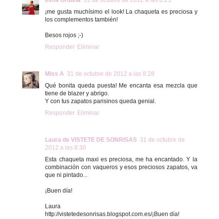
¡me gusta muchísimo el look! La chaqueta es preciosa y
los complementos también!
Besos rojos ;-)
Responder
Eliminar
Miss A
31 de octubre de 2012 a las 8:28
Qué bonita queda puesta! Me encanta esa mezcla que
tiene de blazer y abrigo.
Y con tus zapatos parisinos queda genial.
Responder
Eliminar
Laura de VISTETE DE SONRISAS
31 de octubre de
2012 a las 8:30
Esta chaqueta maxi es preciosa, me ha encantado. Y la
combinación con vaqueros y esos preciosos zapatos, va
que ni pintado...
¡Buen día!
Laura
http://vistetedesonrisas.blogspot.com.es/¡Buen día!