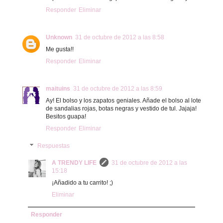
Responder
Eliminar
Unknown
31 de octubre de 2012 a las 8:58
Me gusta!!
Responder
Eliminar
maituins
31 de octubre de 2012 a las 8:59
Ay! El bolso y los zapatos geniales. Añade el bolso al lote
de sandalias rojas, botas negras y vestido de tul. Jajaja!
Besitos guapa!
Responder
Eliminar
Respuestas
A TRENDY LIFE
31 de octubre de 2012 a las
15:18
¡Añadido a tu carrito! ;)
Eliminar
Responder