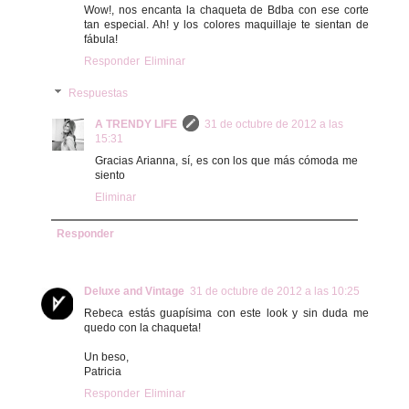
Wow!, nos encanta la chaqueta de Bdba con ese corte
tan especial. Ah! y los colores maquillaje te sientan de
fábula!
Responder
Eliminar
Respuestas
A TRENDY LIFE
31 de octubre de 2012 a las
15:31
Gracias Arianna, sí, es con los que más cómoda me
siento
Eliminar
Responder
Deluxe and Vintage
31 de octubre de 2012 a las 10:25
Rebeca estás guapísima con este look y sin duda me
quedo con la chaqueta!
Un beso,
Patricia
Responder
Eliminar