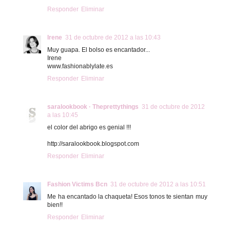
Responder
Eliminar
Irene
31 de octubre de 2012 a las 10:43
Muy guapa. El bolso es encantador...
Irene
www.fashionablylate.es
Responder
Eliminar
saralookbook · Theprettythings
31 de octubre de 2012
a las 10:45
el color del abrigo es genial !!!
http://saralookbook.blogspot.com
Responder
Eliminar
Fashion Victims Bcn
31 de octubre de 2012 a las 10:51
Me ha encantado la chaqueta! Esos tonos te sientan muy
bien!!
Responder
Eliminar