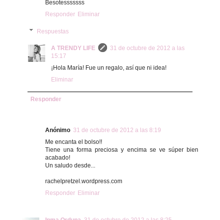
Besotesssssss
Responder
Eliminar
Respuestas
A TRENDY LIFE
31 de octubre de 2012 a las
15:17
¡Hola María! Fue un regalo, así que ni idea!
Eliminar
Responder
Anónimo
31 de octubre de 2012 a las 8:19
Me encanta el bolso!!
Tiene una forma preciosa y encima se ve súper bien
acabado!
Un saludo desde...
rachelpretzel.wordpress.com
Responder
Eliminar
Inma Orduna
31 de octubre de 2012 a las 8:25