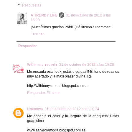
Respuestas
A TRENDY LIFE
31 de octubre de 2012 a las
15:20
¡Muchísimas gracias Patri! Qué ilusión tu comment.
Eliminar
Responder
Within my secrets
31 de octubre de 2012 a las 10:28
Me encanta este look, estás preciosa!!! El tono de rosa es
muy acertado y la maxi blazer divina!!! ;)
http://withinmysecrets.blogspot.com.es
Responder
Eliminar
Unknown
31 de octubre de 2012 a las 10:34
Me encanta el color y la largura de la chaqueta. Estas
guapísima.
www.asiveolamoda.blogspot.com.es