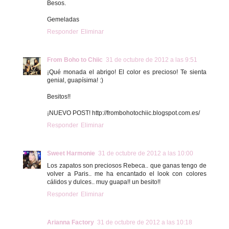
Besos.
Gemeladas
Responder
Eliminar
From Boho to Chiic
31 de octubre de 2012 a las 9:51
¡Qué monada el abrigo! El color es precioso! Te sienta
genial, guapísima! :)
Besitos!!
¡NUEVO POST! http://frombohotochiic.blogspot.com.es/
Responder
Eliminar
Sweet Harmonie
31 de octubre de 2012 a las 10:00
Los zapatos son preciosos Rebeca.. que ganas tengo de
volver a Paris.. me ha encantado el look con colores
cálidos y dulces.. muy guapa!! un besito!!
Responder
Eliminar
Arianna Factory
31 de octubre de 2012 a las 10:18