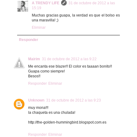
A TRENDY LIFE
31 de octubre de 2012 a las
15:19
Muchas gracias guapa, la verdad es que el bolso es
una maravilla! ;)
Eliminar
Responder
Mairim
31 de octubre de 2012 a las 9:22
Me encanta ese blazer!! El color es taaaan bonito!!
Guapa como siempre!
Besos!!
Responder
Eliminar
Unknown
31 de octubre de 2012 a las 9:23
muy mona!!!
la chaqueta es una chulada!
http://the-golden-hummingbird.blogspot.com.es
Responder
Eliminar