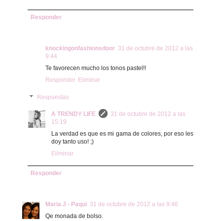
Responder
knockingonfashionsdoor
31 de octubre de 2012 a las
9:44
Te favorecen mucho los tonos pastel!!
Responder
Eliminar
Respuestas
A TRENDY LIFE
31 de octubre de 2012 a las
15:19
La verdad es que es mi gama de colores, por eso les
doy tanto uso! ;)
Eliminar
Responder
Maria J - Paqui
31 de octubre de 2012 a las 9:46
Qe monada de bolso.