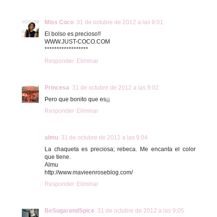
Miss Coco
31 de octubre de 2012 a las 9:01
El bolso es precioso!!
WWW.JUST-COCO.COM
******************
Responder
Eliminar
Princesa
31 de octubre de 2012 a las 9:02
Pero que bonito que es¡¡
Responder
Eliminar
almu
31 de octubre de 2012 a las 9:04
La chaqueta es preciosa; rebeca. Me encanta el color
que tiene.
Almu
http://www.mavieenroseblog.com/
Responder
Eliminar
BeSugarandSpice
31 de octubre de 2012 a las 9:05