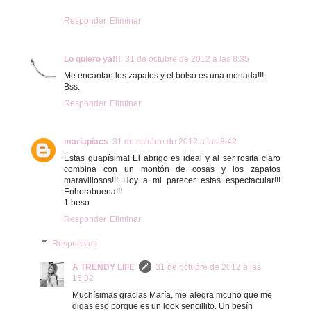
Responder
Eliminar
Lo quiero ya!!!
31 de octubre de 2012 a las 8:35
Me encantan los zapatos y el bolso es una monada!!!
Bss.
Responder
Eliminar
mariapiacs
31 de octubre de 2012 a las 8:42
Estas guapísima! El abrigo es ideal y al ser rosita claro
combina con un montón de cosas y los zapatos
maravillosos!!! Hoy a mi parecer estas espectacular!!!
Enhorabuena!!!
1 beso
Responder
Eliminar
Respuestas
A TRENDY LIFE
31 de octubre de 2012 a las
15:32
Muchísimas gracias María, me alegra mcuho que me
digas eso porque es un look sencillito. Un besín