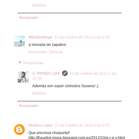
Eliminar
Responder
MásQueRopa
31 de octubre de 2012 a las 8:49
q monada de zapatos!
Responder
Eliminar
Respuestas
A TRENDY LIFE
31 de octubre de 2012 a las
15:34
Además son super cómodos Susana! ;)
Eliminar
Responder
Monica Lopez
31 de octubre de 2012 a las 8:52
Que preciosa chaqueta!!
http://theartist-mona.blogspot.com.es/2012/10/g-r-e-y.html