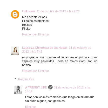
Unknown
31 de octubre de 2012 a las 9:23
Me encanta el look.
El bolso es precioso.
Besitos
Piluka
Responder
Eliminar
Laura La Chimenea de las Hadas
31 de octubre de
2012 a las 9:41
muy guapa...me opmpre el lunes en el primark unos
zapatos muy parecidos.....pero en malos claro...son un
básico
Responder
Eliminar
Respuestas
A TRENDY LIFE
31 de octubre de 2012 a las
15:19
Estos son los más cómodos que tengo en mi armario
sin duda alguna, son geniales!
Eliminar