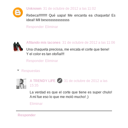
Unknown
31 de octubre de 2012 a las 11:02
Rebeca!!!!!!!!!! Qué uapa! Me encanta ea chaqueta! Es
ideal! MIl besossssssssssss
Responder
Eliminar
Afilando mis tacones
31 de octubre de 2012 a las 11:06
Una chaqueta preciosa, me encata el corte que tiene!
Y el color es tan otoñal!!!
Responder
Eliminar
Respuestas
A TRENDY LIFE
31 de octubre de 2012 a las
15:35
La verdad es que el corte que tiene es super chulo!
A mí fue eso lo que me moló mucho! ;)
Eliminar
Responder