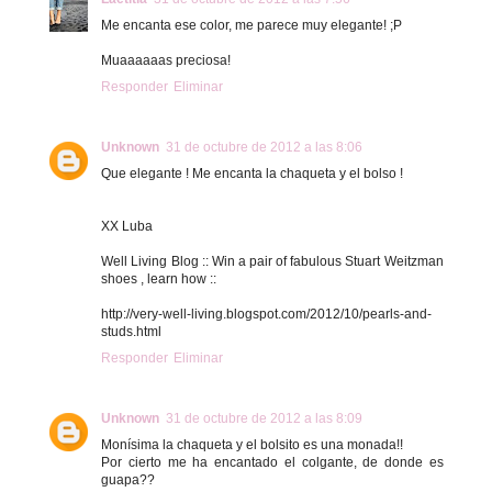
Me encanta ese color, me parece muy elegante! ;P
Muaaaaaas preciosa!
Responder
Eliminar
Unknown
31 de octubre de 2012 a las 8:06
Que elegante ! Me encanta la chaqueta y el bolso !
XX Luba
Well Living Blog :: Win a pair of fabulous Stuart Weitzman
shoes , learn how ::
http://very-well-living.blogspot.com/2012/10/pearls-and-
studs.html
Responder
Eliminar
Unknown
31 de octubre de 2012 a las 8:09
Monísima la chaqueta y el bolsito es una monada!!
Por cierto me ha encantado el colgante, de donde es
guapa??