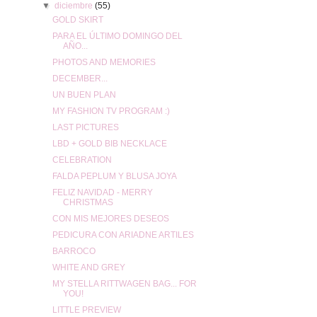
▼
diciembre
(55)
GOLD SKIRT
PARA EL ÚLTIMO DOMINGO DEL
AÑO...
PHOTOS AND MEMORIES
DECEMBER...
UN BUEN PLAN
MY FASHION TV PROGRAM :)
LAST PICTURES
LBD + GOLD BIB NECKLACE
CELEBRATION
FALDA PEPLUM Y BLUSA JOYA
FELIZ NAVIDAD - MERRY
CHRISTMAS
CON MIS MEJORES DESEOS
PEDICURA CON ARIADNE ARTILES
BARROCO
WHITE AND GREY
MY STELLA RITTWAGEN BAG... FOR
YOU!
LITTLE PREVIEW