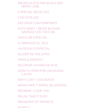
BIB NECKLACE AND BLACK AND
WHITE LOOK
A SPECIAL NECKLACE
CON ESTILAZO
DECORAR CON POMPONES
DOTS SKIRT + WHITE BLOUSE -
NAVIDAD CON TOUS (III)
UNA FLOR ESPECIAL...
ILUMINANDO EL 2013
UN REGALO ESPECIAL
BLAZER DE PAILLETES
PARÍS & ENFANTS
DECORAR UN PISO DE 50 M
DONA TU ROPA POR UNA BUENA
CAUSA
NAVY COAT + UGG BOOTS
WASHI TAPE Y ÁRBOL DE NAVIDAD
BROWNIE, I LOVE YOU
RELAX, TAKE IT EASY
BREAKFAST AT TIFFANY'S
PURPLE