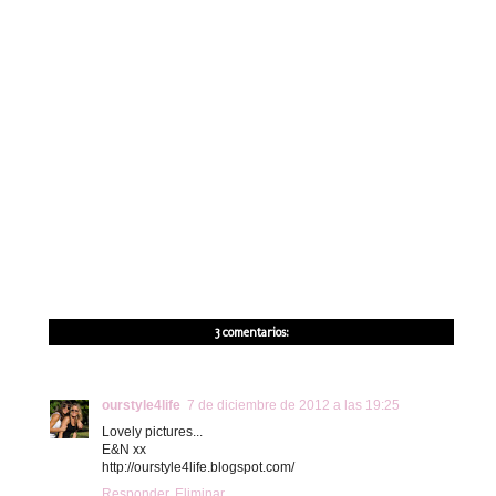
3 comentarios:
ourstyle4life
7 de diciembre de 2012 a las 19:25
Lovely pictures...
E&N xx
http://ourstyle4life.blogspot.com/
Responder
Eliminar