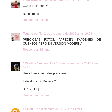
Inma Orduna
2 de diciembre de 2012 a las 15:53
¡¡¡¡me encantan!!!!
Besos rojos ;-)
Responder
Eliminar
Touché por Te
2 de diciembre de 2012 a las 16:08
PRECIOSAS FOTOS, PARECEN IMAGENES DE
CUENTOS PERO EN VERSIÓN MODERNA.
Responder
Eliminar
* Cristina * Art and Life *
2 de diciembre de 2012 a las
17:17
Unas fotos invernales preciosas!
Feliz domingo Rebeca**
[ART&LIFE]
Responder
Eliminar
Eli Dou
2 de diciembre de 2012 a las 17:41