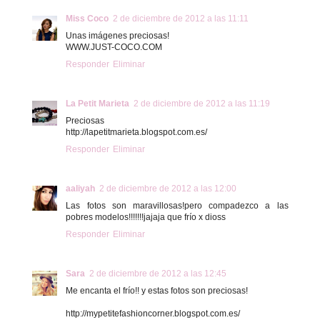
Miss Coco
2 de diciembre de 2012 a las 11:11
Unas imágenes preciosas!
WWW.JUST-COCO.COM
Responder
Eliminar
La Petit Marieta
2 de diciembre de 2012 a las 11:19
Preciosas
http://lapetitmarieta.blogspot.com.es/
Responder
Eliminar
aaliyah
2 de diciembre de 2012 a las 12:00
Las fotos son maravillosas!pero compadezco a las
pobres modelos!!!!!!!jajaja que frío x dioss
Responder
Eliminar
Sara
2 de diciembre de 2012 a las 12:45
Me encanta el frío!! y estas fotos son preciosas!
http://mypetitefashioncorner.blogspot.com.es/