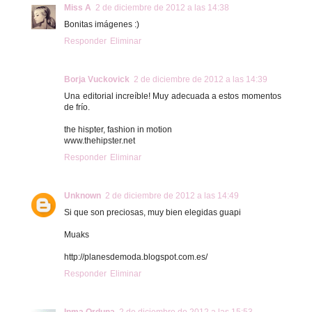
Miss A
2 de diciembre de 2012 a las 14:38
Bonitas imágenes :)
Responder
Eliminar
Borja Vuckovick
2 de diciembre de 2012 a las 14:39
Una editorial increíble! Muy adecuada a estos momentos
de frío.
the hispter, fashion in motion
www.thehipster.net
Responder
Eliminar
Unknown
2 de diciembre de 2012 a las 14:49
Si que son preciosas, muy bien elegidas guapi
Muaks
http://planesdemoda.blogspot.com.es/
Responder
Eliminar