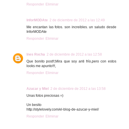
Responder
Eliminar
InforMODAte
2 de diciembre de 2012 a las 12:49
Me encantan las fotos. son increibles. un saludo desde
InforMODAte
Responder
Eliminar
Ines Rocha
2 de diciembre de 2012 a las 12:58
Que bonito post!!;Mira que soy anti frío,pero con estos
looks me apunto!!!,
Responder
Eliminar
Azucar y Miel
2 de diciembre de 2012 a las 13:58
Unas fotos preciosas =)
Un besito
http://stylelovely.com/el-blog-de-azucar-y-miel/
Responder
Eliminar