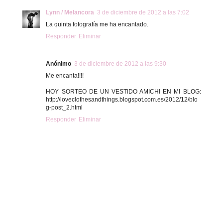
Lynn / Melancora
3 de diciembre de 2012 a las 7:02
La quinta fotografía me ha encantado.
Responder
Eliminar
Anónimo
3 de diciembre de 2012 a las 9:30
Me encanta!!!!
HOY SORTEO DE UN VESTIDO AMICHI EN MI BLOG:
http://loveclothesandthings.blogspot.com.es/2012/12/blo
g-post_2.html
Responder
Eliminar