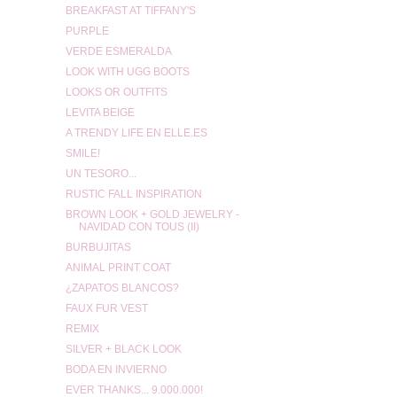
BREAKFAST AT TIFFANY'S
PURPLE
VERDE ESMERALDA
LOOK WITH UGG BOOTS
LOOKS OR OUTFITS
LEVITA BEIGE
A TRENDY LIFE EN ELLE.ES
SMILE!
UN TESORO...
RUSTIC FALL INSPIRATION
BROWN LOOK + GOLD JEWELRY -
NAVIDAD CON TOUS (II)
BURBUJITAS
ANIMAL PRINT COAT
¿ZAPATOS BLANCOS?
FAUX FUR VEST
REMIX
SILVER + BLACK LOOK
BODA EN INVIERNO
EVER THANKS... 9.000.000!