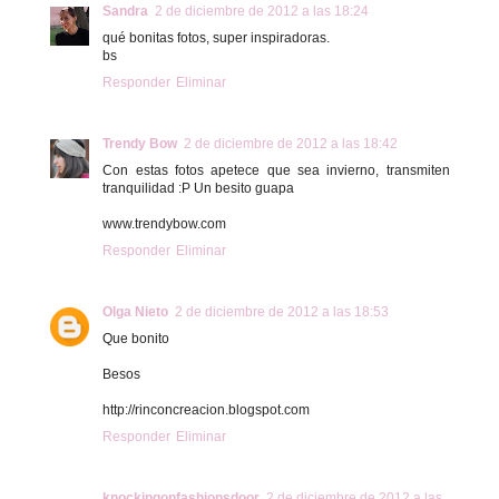
Sandra
2 de diciembre de 2012 a las 18:24
qué bonitas fotos, super inspiradoras.
bs
Responder
Eliminar
Trendy Bow
2 de diciembre de 2012 a las 18:42
Con estas fotos apetece que sea invierno, transmiten
tranquilidad :P Un besito guapa
www.trendybow.com
Responder
Eliminar
Olga Nieto
2 de diciembre de 2012 a las 18:53
Que bonito
Besos
http://rinconcreacion.blogspot.com
Responder
Eliminar
knockingonfashionsdoor
2 de diciembre de 2012 a las