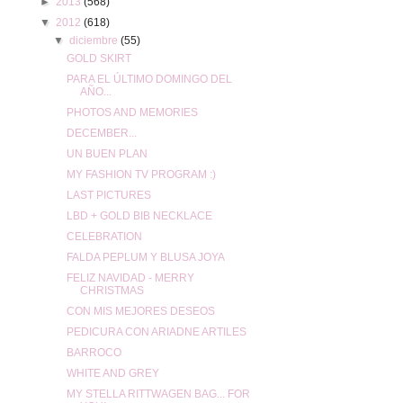
►
2013
(568)
▼
2012
(618)
▼
diciembre
(55)
GOLD SKIRT
PARA EL ÚLTIMO DOMINGO DEL
AÑO...
PHOTOS AND MEMORIES
DECEMBER...
UN BUEN PLAN
MY FASHION TV PROGRAM :)
LAST PICTURES
LBD + GOLD BIB NECKLACE
CELEBRATION
FALDA PEPLUM Y BLUSA JOYA
FELIZ NAVIDAD - MERRY
CHRISTMAS
CON MIS MEJORES DESEOS
PEDICURA CON ARIADNE ARTILES
BARROCO
WHITE AND GREY
MY STELLA RITTWAGEN BAG... FOR