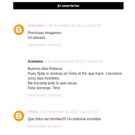
30 comentarios:
Unknown
2 de diciembre de 2012 a las 8:35
Preciosas imagenes
Un besazo
Responder
Eliminar
Anónimo
2 de diciembre de 2012 a las 10:45
Buenos días Rebeca.
Pues fíjate si vivieras en Ávila el frío que hace. Llevamos
unos días horribles.
Me encanta todo lo que sacas.
Feliz domingo. Tere
Responder
Eliminar
Pitufa
2 de diciembre de 2012 a las 10:50
Que fotos tan bonitas!!!! Un editorial increíble.
Responder
Eliminar