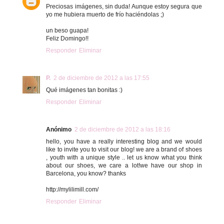
Preciosas imágenes, sin duda! Aunque estoy segura que
yo me hubiera muerto de frío haciéndolas ;)
un beso guapa!
Feliz Domingo!!
Responder
Eliminar
P.
2 de diciembre de 2012 a las 17:55
Qué imágenes tan bonitas :)
Responder
Eliminar
Anónimo
2 de diciembre de 2012 a las 18:16
hello, you have a really interesting blog and we would
like to invite you to visit our blog! we are a brand of shoes
, youth with a unique style .. let us know what you think
about our shoes, we care a lot!we have our shop in
Barcelona, you know? thanks
http://mylilimill.com/
Responder
Eliminar