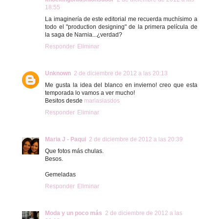
18:55
La imaginería de este editorial me recuerda muchísimo a
todo el "production designing" de la primera película de
la saga de Narnia...¿verdad?
Responder
Eliminar
Unknown
2 de diciembre de 2012 a las 20:13
Me gusta la idea del blanco en invierno! creo que esta
temporada lo vamos a ver mucho!
Besitos desde
mariaslasdos
Responder
Eliminar
Maria J - Paqui
2 de diciembre de 2012 a las 20:39
Que fotos más chulas.
Besos.
Gemeladas
Responder
Eliminar
Moda y un poco más
2 de diciembre de 2012 a las