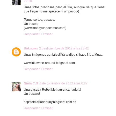
22:18
Unas fotos preciosas pero el frio, aunque sé que tiene
que llegar no me apetece ni un poco :-(
Tengo sorteo, pasaos.
Un besote
(www.modayunpocomas.com)
Responder
Eliminar
Unknown
2 de diciembre de 2012 a las 23:42
Unas imágenes geniales!! Ya te digo si hace frio... Muaa
www.followme-around.blogspot.com
Responder
Eliminar
Núria C.B
3 de diciembre de 2012 a las 0:27
Una pasada Rebe! Me han encantado! ;)
Un besazo!
http://eldiariodenuny.blogspot.com.es
Responder
Eliminar