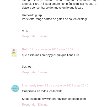
alegría. Para mí septiembre también significa vuelta a
clase y concentrarse de nuevo en lo que toca...
Un besito guapi!
Por cierto, tengo sorteo de gafas de sol en el blog!
Ana.
Responder
Eliminar
Beth
31 de agosto de 2013 a las 13:52
que estilo más preppy y cuqui que tienes <3
besitos
Responder
Eliminar
In a trendy town
31 de agosto de 2013 a las 15:46
Guapísima en todos los looks!!
Saludos desde www.inatrendytown.blogspot.com
Responder
Eliminar