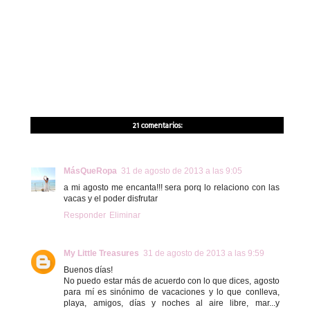
21 comentarios:
MásQueRopa
31 de agosto de 2013 a las 9:05
a mi agosto me encanta!!! sera porq lo relaciono con las
vacas y el poder disfrutar
Responder
Eliminar
My Little Treasures
31 de agosto de 2013 a las 9:59
Buenos días!
No puedo estar más de acuerdo con lo que dices, agosto
para mí es sinónimo de vacaciones y lo que conlleva,
playa, amigos, días y noches al aire libre, mar...y