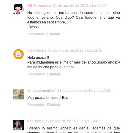
CE Fernández
31 de agosto de 2013 a las 12:04
No solo agosto se me ha pasado como un suspiro sino
todo el verano. Qué digo? Casi todo el año que ya
estamos en septiembre... ;)
¡Besos!
Responder
Eliminar
Ines Rocha
31 de agosto de 2013 a las 12:45
Hola guapa!!!
Para mi,también es el mejor mes del año(cumplo años),y
me da mucha pena que pase!!
Responder
Eliminar
Yonosoyunaitgirl
31 de agosto de 2013 a las 13:26
Muy guapa en todos! Bss
Responder
Eliminar
anaBleng
31 de agosto de 2013 a las 13:41
¡Pienso lo mismo! Agosto es genial, además de que
siempre incluye fiestas en los pueblos y siempre hay