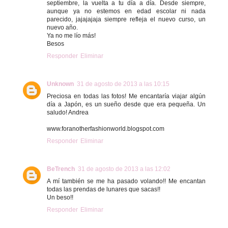
septiembre, la vuelta a tu día a día. Desde siempre,
aunque ya no estemos en edad escolar ni nada
parecido, jajajajaja siempre refleja el nuevo curso, un
nuevo año.
Ya no me lío más!
Besos
Responder
Eliminar
Unknown
31 de agosto de 2013 a las 10:15
Preciosa en todas las fotos! Me encantaría viajar algún
día a Japón, es un sueño desde que era pequeña. Un
saludo! Andrea
www.foranotherfashionworld.blogspot.com
Responder
Eliminar
BeTrench
31 de agosto de 2013 a las 12:02
A mí también se me ha pasado volando!! Me encantan
todas las prendas de lunares que sacas!!
Un beso!!
Responder
Eliminar