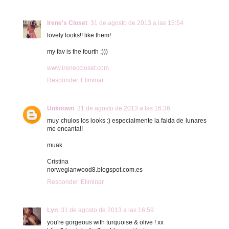
Irene's Closet
31 de agosto de 2013 a las 15:54
lovely looks!! like them!
my fav is the fourth ;)))
www.ireneccloset.com
Responder
Eliminar
Unknown
31 de agosto de 2013 a las 16:36
muy chulos los looks :) especialmente la falda de lunares
me encanta!!
muak
Cristina
norwegianwood8.blogspot.com.es
Responder
Eliminar
Lyn
31 de agosto de 2013 a las 16:59
you're gorgeous with turquoise & olive ! xx