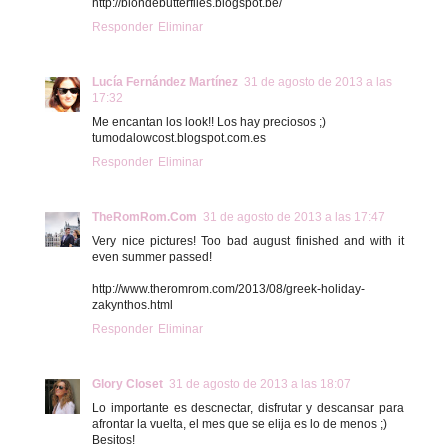
http://blondebutterflies.blogspot.be/
Responder
Eliminar
Lucía Fernández Martínez
31 de agosto de 2013 a las
17:32
Me encantan los look!! Los hay preciosos ;)
tumodalowcost.blogspot.com.es
Responder
Eliminar
TheRomRom.Com
31 de agosto de 2013 a las 17:47
Very nice pictures! Too bad august finished and with it
even summer passed!
http://www.theromrom.com/2013/08/greek-holiday-
zakynthos.html
Responder
Eliminar
Glory Closet
31 de agosto de 2013 a las 18:07
Lo importante es descnectar, disfrutar y descansar para
afrontar la vuelta, el mes que se elija es lo de menos ;)
Besitos!