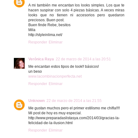
A mi también me encantan los looks simples. Los que te
hacen suspirar con solo 4 piezas básicas. A veces miras
looks que no tienen ni accesorios pero quedaron
preciosos. Buen post.
Buen finde Rebe, besitos
Mila
http://styleinlima.net/
Responder
Eliminar
Verónica Raya
22 de marzo de 2014 a las 20:51
Me encantan estos tipos de look!! básicos!
un beso
www.lacombinacionperfecta.net
Responder
Eliminar
Unknown
22 de marzo de 2014 a las 21:55
Me gustan muchos pero el primer estilismo me chifla!!!!
Mi post de hoy es muy especial.
http://www.preparadaslistasya.com/2014/03/gracias-la-
felicidad-de-la-ilusion.html
Responder
Eliminar