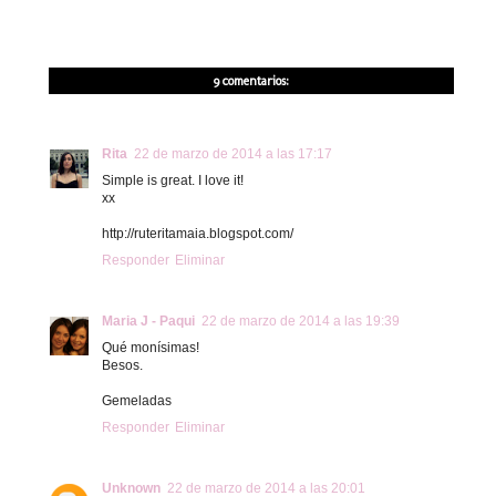
9 comentarios:
Rita
22 de marzo de 2014 a las 17:17
Simple is great. I love it!
xx
http://ruteritamaia.blogspot.com/
Responder
Eliminar
Maria J - Paqui
22 de marzo de 2014 a las 19:39
Qué monísimas!
Besos.
Gemeladas
Responder
Eliminar
Unknown
22 de marzo de 2014 a las 20:01