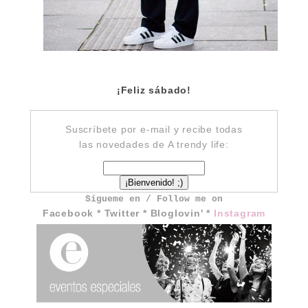
¡Feliz sábado!
Suscríbete por e-mail y recibe todas
las novedades de A trendy life:
Sígueme en / Follow me on
Facebook
*
Twitter
*
Bloglovin'
*
Instagram