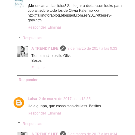
¡Me encantan las fotos! Sin lugar a dudas son looks para
copiar, sobre todo los de Olivia Palermo xxx
http://fallingforablog.blogspot.com.es/2017/03/grey-
grey.html
Responder
Eliminar
Respuestas
A TRENDY LIFE
3 de marzo de 2017 a las 0:33
Tiene mucho estilo Olivia.
Besos
Eliminar
Responder
Luisa
2 de marzo de 2017 a las 18:35
Hola guapa, que cosas mas chulass. Besitos
Responder
Eliminar
Respuestas
A TRENDY LIFE
3 de marzo de 2017 a las 0:34