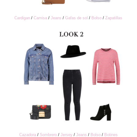
Cardigan
/
Camisa
/
Jeans
/
Gafas de sol
/
Bolso
/
Zapatillas
Cazadora
/
Sombrero
/
Jersey
/
Jeans
/
Bolso
/
Botines