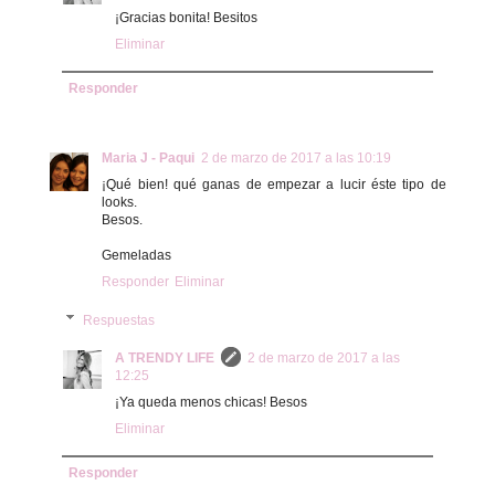
¡Gracias bonita! Besitos
Eliminar
Responder
Maria J - Paqui
2 de marzo de 2017 a las 10:19
¡Qué bien! qué ganas de empezar a lucir éste tipo de
looks.
Besos.
Gemeladas
Responder
Eliminar
Respuestas
A TRENDY LIFE
2 de marzo de 2017 a las
12:25
¡Ya queda menos chicas! Besos
Eliminar
Responder