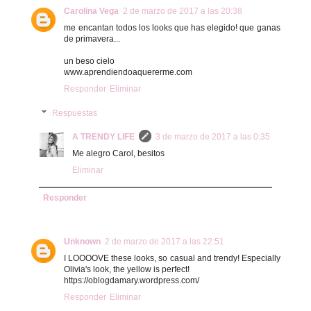
Carolina Vega
2 de marzo de 2017 a las 20:38
me encantan todos los looks que has elegido! que ganas
de primavera...
un beso cielo
www.aprendiendoaquererme.com
Responder
Eliminar
Respuestas
A TRENDY LIFE
3 de marzo de 2017 a las 0:35
Me alegro Carol, besitos
Eliminar
Responder
Unknown
2 de marzo de 2017 a las 22:51
I LOOOOVE these looks, so casual and trendy! Especially
Olivia's look, the yellow is perfect!
https://oblogdamary.wordpress.com/
Responder
Eliminar