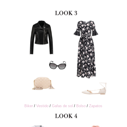
Biker
/
Vestido
/
Gafas de sol
/
Bolso
/
Zapatos