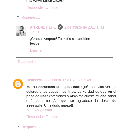
http://www.fanofstyle.es/
Responder
Eliminar
Respuestas
A TRENDY LIFE
2 de marzo de 2017 a las
12:19
¡Gracias Amparo! Feliz día a ti también.
besos
Eliminar
Responder
Unknown
2 de marzo de 2017 a las 9:49
Me ha encantado la inspiración!! Qué maravilla ver los
colores y las capas más finas. La verdad es que en el
paso de unas estaciones a otras me cuesta mucho saber
qué ponerme. Así que se agradece la dosis de
streetstyle. Un saludo guapa!!
Steal4Style.com
Responder
Eliminar
Respuestas