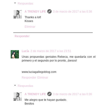
Respuestas
A TRENDY LIFE
3 de marzo de 2017 a las 0:36
Thanks a lot!
Kisses
Eliminar
Responder
Lucía
2 de marzo de 2017 a las 23:51
Unas propuestas geniales Rebeca, me quedaría con el
primero y el segundo por lo pronto, ¡besos!
www.luciagallegoblog.com
Responder
Eliminar
Respuestas
A TRENDY LIFE
3 de marzo de 2017 a las 0:36
Me alegro que te hayan gustado.
Besitos