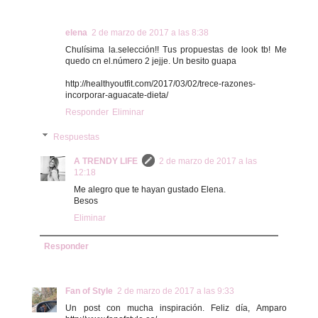
elena
2 de marzo de 2017 a las 8:38
Chulísima la.selección!! Tus propuestas de look tb! Me
quedo cn el.número 2 jejje. Un besito guapa
http://healthyoutfit.com/2017/03/02/trece-razones-
incorporar-aguacate-dieta/
Responder
Eliminar
Respuestas
A TRENDY LIFE
2 de marzo de 2017 a las
12:18
Me alegro que te hayan gustado Elena.
Besos
Eliminar
Responder
Fan of Style
2 de marzo de 2017 a las 9:33
Un post con mucha inspiración. Feliz día, Amparo