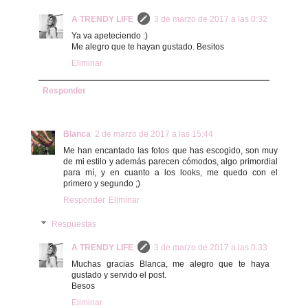
A TRENDY LIFE
3 de marzo de 2017 a las 0:32
Ya va apeteciendo :)
Me alegro que te hayan gustado. Besitos
Eliminar
Responder
Blanca
2 de marzo de 2017 a las 15:44
Me han encantado las fotos que has escogido, son muy
de mi estilo y además parecen cómodos, algo primordial
para mí, y en cuanto a los looks, me quedo con el
primero y segundo ;)
Responder
Eliminar
Respuestas
A TRENDY LIFE
3 de marzo de 2017 a las 0:33
Muchas gracias Blanca, me alegro que te haya
gustado y servido el post.
Besos
Eliminar