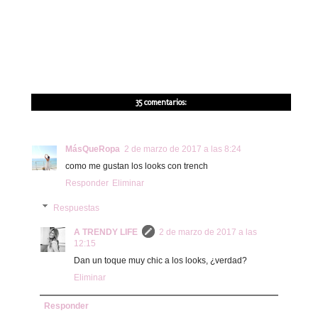
35 comentarios:
MásQueRopa
2 de marzo de 2017 a las 8:24
como me gustan los looks con trench
Responder
Eliminar
Respuestas
A TRENDY LIFE
2 de marzo de 2017 a las
12:15
Dan un toque muy chic a los looks, ¿verdad?
Eliminar
Responder