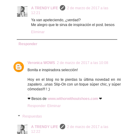
A TRENDY LIFE
2 de marzo de 2017 a las
12:21
Ya van apeteciendo, ¿verdad?
Me alegro que te sirva de inspiración el post. besos
Eliminar
Responder
Veronica WOWS
2 de marzo de 2017 a las 10:08
Bonita e inspiradora selección!
Hoy en el blog no te pierdas la última novedad en mi
zapatero...unas Slip-On con un toque súper chic, y súper
cómodas!!! ! ;)
.
❤ Besos de
www.withorwithoutshoes.com
❤
Responder
Eliminar
Respuestas
A TRENDY LIFE
2 de marzo de 2017 a las
12:22