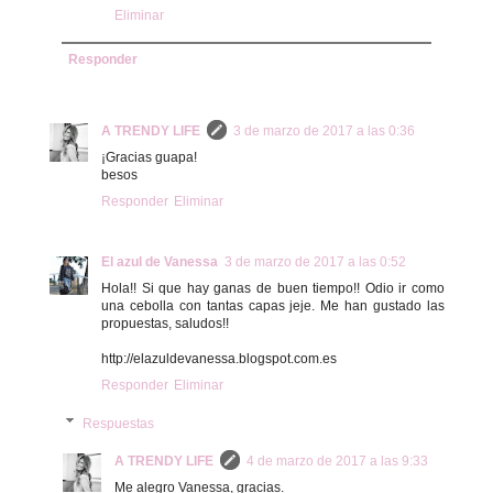
Eliminar
Responder
A TRENDY LIFE
3 de marzo de 2017 a las 0:36
¡Gracias guapa!
besos
Responder
Eliminar
El azul de Vanessa
3 de marzo de 2017 a las 0:52
Hola!! Si que hay ganas de buen tiempo!! Odio ir como
una cebolla con tantas capas jeje. Me han gustado las
propuestas, saludos!!
http://elazuldevanessa.blogspot.com.es
Responder
Eliminar
Respuestas
A TRENDY LIFE
4 de marzo de 2017 a las 9:33
Me alegro Vanessa, gracias.