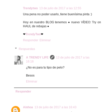
Trendytwo
13 de julio de 2017 a las 12:55
Una pena no poder usarlo, tiene buenísima pinta :)
Hoy en nuestro BLOG tenemos ● nuevo VÍDEO: Try on
HAUL de rebajas ●
❤
TrendyTwo
❤
Responder
Eliminar
Respuestas
A TRENDY LIFE
13 de julio de 2017 a las
16:16
¿No es para tu tipo de pelo?
Besos
Eliminar
Responder
Ainhoa
13 de julio de 2017 a las 16:43