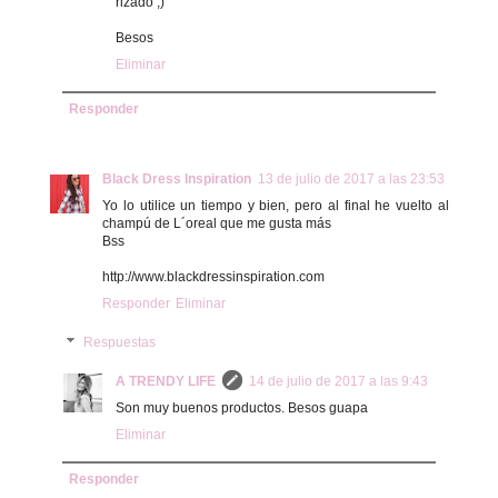
rizado ;)
Besos
Eliminar
Responder
Black Dress Inspiration
13 de julio de 2017 a las 23:53
Yo lo utilice un tiempo y bien, pero al final he vuelto al
champú de L´oreal que me gusta más
Bss
http://www.blackdressinspiration.com
Responder
Eliminar
Respuestas
A TRENDY LIFE
14 de julio de 2017 a las 9:43
Son muy buenos productos. Besos guapa
Eliminar
Responder