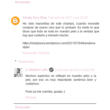
Responder
Simply Sory Blog
5 de julio de 2017 a las 12:35
He oido maravillas de este champú, cuando necesite
comprar de nuevo creo que lo probaré. Es cierto lo que
dices que todo se nota en nuestro pelo y la verdad que
hay que cuidarlo y mimarlo mucho.
https://simplysory.wordpress.com/2017/07/04/bandana-
style/
Responder
Eliminar
Respuestas
A TRENDY LIFE
13 de julio de 2017 a las 9:30
Muchos aspectos se reflejan en nuestro pelo y la
piel, por eso es muy importante sentirnos bien y
cuidarnos.
Pues ya me cuentas, guapa ;)
Eliminar
Responder