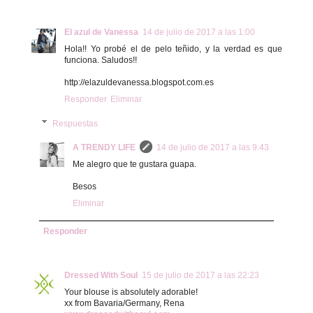
El azul de Vanessa
14 de julio de 2017 a las 1:00
Hola!! Yo probé el de pelo teñido, y la verdad es que
funciona. Saludos!!
http://elazuldevanessa.blogspot.com.es
Responder
Eliminar
Respuestas
A TRENDY LIFE
14 de julio de 2017 a las 9:43
Me alegro que te gustara guapa.
Besos
Eliminar
Responder
Dressed With Soul
15 de julio de 2017 a las 22:23
Your blouse is absolutely adorable!
xx from Bavaria/Germany, Rena