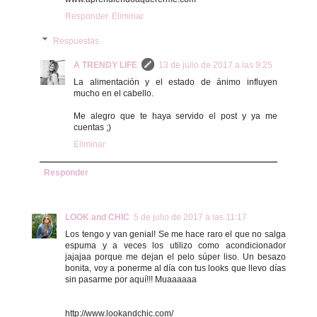
Responder
Eliminar
Respuestas
A TRENDY LIFE
13 de julio de 2017 a las 9:25
La alimentación y el estado de ánimo influyen
mucho en el cabello.
Me alegro que te haya servido el post y ya me
cuentas ;)
Eliminar
Responder
LOOK and CHIC
5 de julio de 2017 a las 11:17
Los tengo y van genial! Se me hace raro el que no salga
espuma y a veces los utilizo como acondicionador
jajajaa porque me dejan el pelo súper liso. Un besazo
bonita, voy a ponerme al día con tus looks que llevo días
sin pasarme por aquí!!! Muaaaaaa
http://www.lookandchic.com/