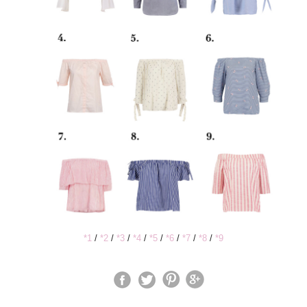
*1
/
*2
/
*3
/
*4
/
*5
/
*6
/
*7
/
*8
/
*9