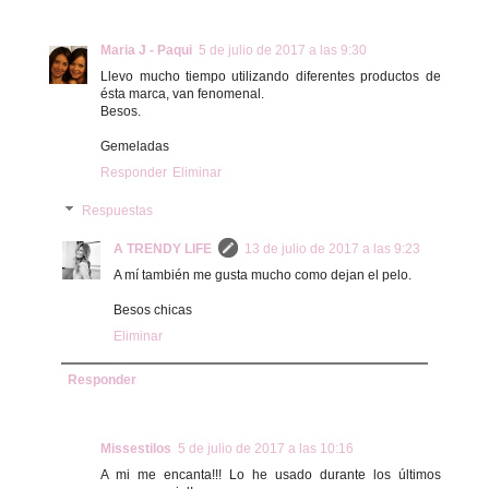
Maria J - Paqui
5 de julio de 2017 a las 9:30
Llevo mucho tiempo utilizando diferentes productos de
ésta marca, van fenomenal.
Besos.
Gemeladas
Responder
Eliminar
Respuestas
A TRENDY LIFE
13 de julio de 2017 a las 9:23
A mí también me gusta mucho como dejan el pelo.
Besos chicas
Eliminar
Responder
Missestilos
5 de julio de 2017 a las 10:16
A mi me encanta!!! Lo he usado durante los últimos