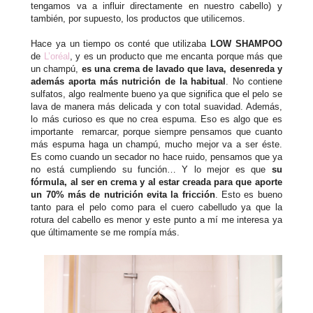
tengamos va a influir directamente en nuestro cabello) y
también, por supuesto, los productos que utilicemos.
Hace ya un tiempo os conté que utilizaba
LOW SHAMPOO
de
L’oréal
, y es un producto que me encanta porque más que
un champú,
es una crema de lavado que lava, desenreda y
además aporta más nutrición de la habitual
. No contiene
sulfatos, algo realmente bueno ya que significa que el pelo se
lava de manera más delicada y con total suavidad. Además,
lo más curioso es que no crea espuma. Eso es algo que es
importante remarcar, porque siempre pensamos que cuanto
más espuma haga un champú, mucho mejor va a ser éste.
Es como cuando un secador no hace ruido, pensamos que ya
no está cumpliendo su función… Y lo mejor es que
su
fórmula, al ser en crema y al estar creada para que aporte
un 70% más de nutrición evita la fricción
. Esto es bueno
tanto para el pelo como para el cuero cabelludo ya que la
rotura del cabello es menor y este punto a mí me interesa ya
que últimamente se me rompía más.