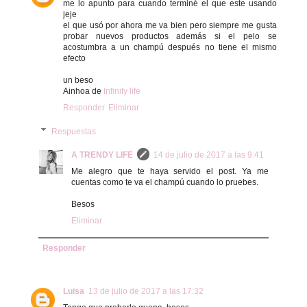
me lo apunto para cuando terminé el que este usando
jeje
el que usó por ahora me va bien pero siempre me gusta
probar nuevos productos además si el pelo se
acostumbra a un champú después no tiene el mismo
efecto
un beso
Ainhoa de
Infinity life
Responder
Eliminar
Respuestas
A TRENDY LIFE
14 de julio de 2017 a las 9:41
Me alegro que te haya servido el post. Ya me
cuentas como te va el champú cuando lo pruebes.
Besos
Eliminar
Responder
Luisa
13 de julio de 2017 a las 17:32