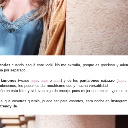
tories
cuando saqué este look! No me extraña, porque es precioso y adem
a por separado...
kimonos
(veáse
aquí
,
aquí
o
aquí
) y de los
pantalones
palazzo
(
aquí
,
binemos, les podemos dar muchísimo uso y mucha versatilidad.
o en esta foto, y si llevan algo de encaje, pues mejor que mejor... ¿no os p
el que vosotras queráis, puede ser para vosotros, esta noche en Instagram
trendylife
.