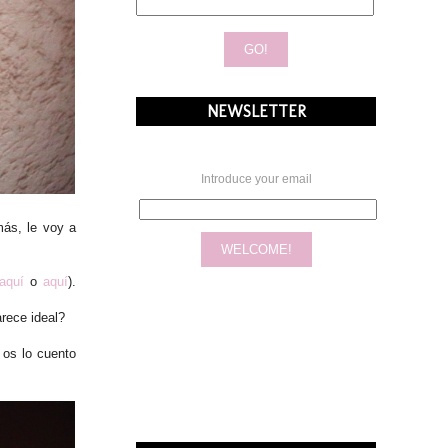
NEWSLETTER
Introduce your email
ás, le voy a
aquí
o
aquí
).
arece ideal?
 os lo cuento