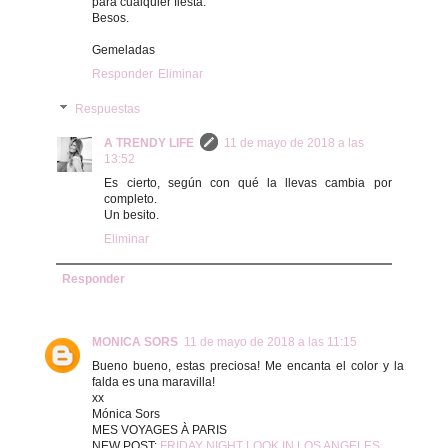
para cualquier fiesta.
Besos.
Gemeladas
Responder
Eliminar
Respuestas
A TRENDY LIFE
11 de mayo de 2018 a las
13:52
Es cierto, según con qué la llevas cambia por
completo.
Un besito.
Eliminar
Responder
MONICA SORS
11 de mayo de 2018 a las 11:15
Bueno bueno, estas preciosa! Me encanta el color y la
falda es una maravilla!
xx
Mónica Sors
MES VOYAGES À PARIS
NEW POST:
FRIDAY NIGHT LOOK IN LOS ANGELES