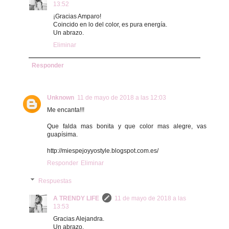
13:52
¡Gracias Amparo!
Coincido en lo del color, es pura energía.
Un abrazo.
Eliminar
Responder
Unknown
11 de mayo de 2018 a las 12:03
Me encanta!!!
Que falda mas bonita y que color mas alegre, vas
guapísima.
http://miespejoyyostyle.blogspot.com.es/
Responder
Eliminar
Respuestas
A TRENDY LIFE
11 de mayo de 2018 a las
13:53
Gracias Alejandra.
Un abrazo.