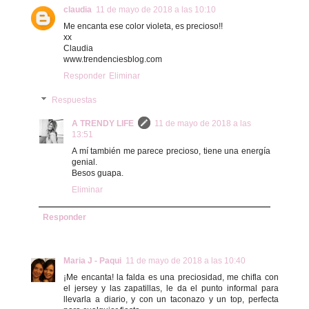
claudia
11 de mayo de 2018 a las 10:10
Me encanta ese color violeta, es precioso!!
xx
Claudia
www.trendenciesblog.com
Responder
Eliminar
Respuestas
A TRENDY LIFE
11 de mayo de 2018 a las
13:51
A mí también me parece precioso, tiene una energía
genial.
Besos guapa.
Eliminar
Responder
Maria J - Paqui
11 de mayo de 2018 a las 10:40
¡Me encanta! la falda es una preciosidad, me chifla con
el jersey y las zapatillas, le da el punto informal para
llevarla a diario, y con un taconazo y un top, perfecta