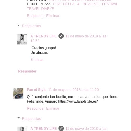
DON'T MISS:
COACHELLA & REVOLVE FESTIVAL
TRAVEL DIARY!!
Responder
Eliminar
Respuestas
A TRENDY LIFE
11 de mayo de 2018 a las
13:52
¡Gracias guapa!
Un abrazo.
Eliminar
Responder
Fan of Style
11 de mayo de 2018 a las 11:20
Qué conjunto tan bonito, me encanta el color que tiene.
Feliz finde, Amparo https://www.fanofstyle.es/
Responder
Eliminar
Respuestas
A TRENDY LIFE
11 de mayo de 2018 a las