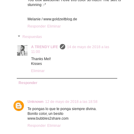
stunning :-*
Melanie / www.goldzeitblog.de
Responder
Eliminar
Respuestas
A TRENDY LIFE
14 de mayo de 2018 a las
11:00
Thanks Mel!
Kisses
Eliminar
Responder
Unknown
12 de mayo de 2018 a las 18:58
Te pongas lo que te ponga siempre divina.
Bonito color, un besito
www.bubbles2share.com
Responder
Eliminar