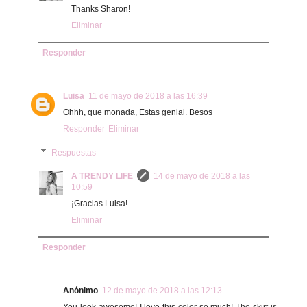
Thanks Sharon!
Eliminar
Responder
Luisa
11 de mayo de 2018 a las 16:39
Ohhh, que monada, Estas genial. Besos
Responder
Eliminar
Respuestas
A TRENDY LIFE
14 de mayo de 2018 a las
10:59
¡Gracias Luisa!
Eliminar
Responder
Anónimo
12 de mayo de 2018 a las 12:13
You look awesome! I love this color so much! The skirt is