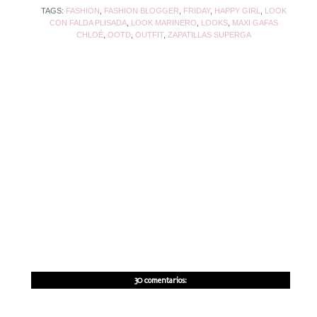
TAGS:
FASHION
,
FASHION BLOGGER
,
FRIDAY
,
HAPPY GIRL
,
LOOK
CON FALDA PLISADA
,
LOOK MARINERO
,
LOOKS
,
MAXI GAFAS
CHLOÉ
,
OOTD
,
OUTFIT
,
ZAPATILLAS SUPERGA
30 comentarios: