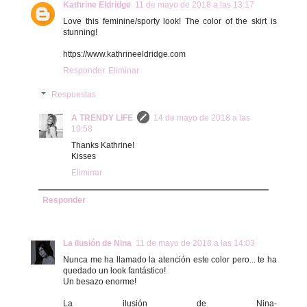
Kathrine Eldridge
11 de mayo de 2018 a las 13:17
Love this feminine/sporty look! The color of the skirt is
stunning!
https://www.kathrineeldridge.com
Responder
Eliminar
Respuestas
A TRENDY LIFE
14 de mayo de 2018 a las
10:58
Thanks Kathrine!
Kisses
Eliminar
Responder
La ilusión de Nina
11 de mayo de 2018 a las 14:03
Nunca me ha llamado la atención este color pero... te ha
quedado un look fantástico!
Un besazo enorme!
La ilusión de Nina-