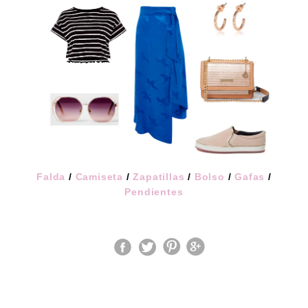
Falda
/
Camiseta
/
Zapatillas
/
Bolso
/
Gafas
/
Pendientes