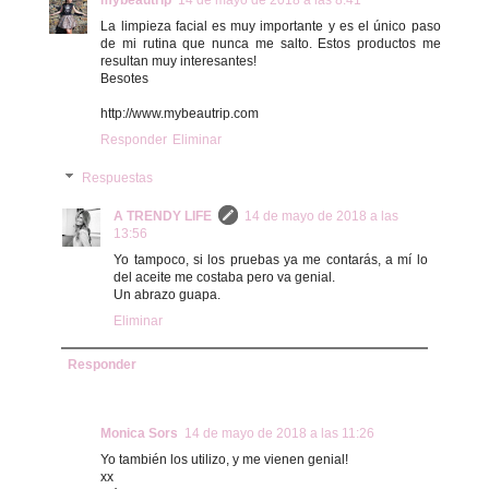
mybeautrip
14 de mayo de 2018 a las 8:41
La limpieza facial es muy importante y es el único paso
de mi rutina que nunca me salto. Estos productos me
resultan muy interesantes!
Besotes
http://www.mybeautrip.com
Responder
Eliminar
Respuestas
A TRENDY LIFE
14 de mayo de 2018 a las
13:56
Yo tampoco, si los pruebas ya me contarás, a mí lo
del aceite me costaba pero va genial.
Un abrazo guapa.
Eliminar
Responder
Monica Sors
14 de mayo de 2018 a las 11:26
Yo también los utilizo, y me vienen genial!
xx