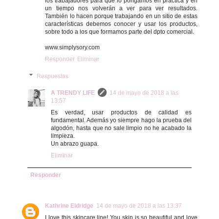
los trabajadores para que lo pongamos en práctica y en
un tiempo nos volverán a ver para ver resultados.
También lo hacen porque trabajando en un sitio de estas
características debemos conocer y usar los productos,
sobre todo a los que formamos parte del dpto comercial.
www.simplysory.com
Responder
Eliminar
Respuestas
A TRENDY LIFE
14 de mayo de 2018 a las
13:57
Es verdad, usar productos de calidad es
fundamental. Además yo siempre hago la prueba del
algodón, hasta que no sale limpio no he acabado la
limpieza.
Un abrazo guapa.
Eliminar
Responder
Kathrine Eldridge
14 de mayo de 2018 a las 13:37
I love this skincare line! You skin is so beautiful and love