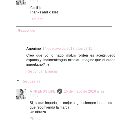
10:27
Yes it is.
Thanks and kisses!
Eliminar
Responder
Anónimo
14 de mayo de 2018 a las 23:11
Creo que yo lo hago mal,mi orden es aceite,luego
espuma,y finalmenteagua micelar...Imagino que el orden
importa,no? :-)
Responder
Eliminar
Respuestas
A TRENDY LIFE
15 de mayo de 2018 a las
10:27
Si, si que importa, es mejor seguir siempre los pasos
que recomienda la marca.
Un abrazo.
Eliminar