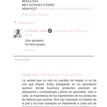
Mónica Sors
MES VOYAGES À PARIS
NEW POST:
FRIDAY NIGHT LOOK IN LOS ANGELES
Responder
Eliminar
Respuestas
A TRENDY LIFE
14 de mayo de 2018 a las
13:56
¡Son geniales!
Un beso guapa.
Eliminar
Responder
Simply Sory
14 de mayo de 2018 a las 13:00
La verdad que no solo es cuestión de limpiar, si no de
con que limpiar. Estoy trabajando en un laboratorio
químico donde hacemos productos premium de
peluquería y cosmetología y ahora he aprendido, más si
cabe, la importancia de los ingredientes de los productos
de belleza que usamos. Nos han realizado un estudio de
la piel y nos han mandado un tratamiento a cada uno de