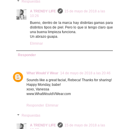
Respuestas
A TRENDY LIFE
15 de mayo de 2018 a las
10:26
Bueno, dentro de la marca hay distintas gamas para
distintos tipos de piel. Pero lo que si tengo claro que
una buena limpieza funciona.
Un abrazo guapa.
Eliminar
Responder
What Would V Wear
14 de mayo de 2018 a las 20:46
Sounds like a great facial, Rebeca! Thanks for sharing!
Happy Monday, babe!
xoxo, Vanessa
www.WhatWouldVWear.com
Responder
Eliminar
Respuestas
A TRENDY LIFE
15 de mayo de 2018 a las