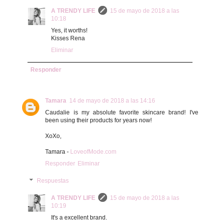
A TRENDY LIFE
15 de mayo de 2018 a las
10:18
Yes, it worths!
Kisses Rena
Eliminar
Responder
Tamara
14 de mayo de 2018 a las 14:16
Caudalie is my absolute favorite skincare brand! I've
been using their products for years now!
XoXo,
Tamara -
LoveofMode.com
Responder
Eliminar
Respuestas
A TRENDY LIFE
15 de mayo de 2018 a las
10:19
It's a excellent brand.