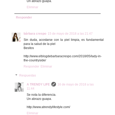
Un abrazo guapa.
Eliminar
Responder
bárbara crespo
15 de mayo de 2018 a las 21:47
Sin duda, acostarse con la piel limpia, es fundamental
para la salud de la piel
Besitos
http://www.elblogdebarbaracrespo.com/2018/05/lady-in-
the-countryside/
Responder
Eliminar
Respuestas
A TRENDY LIFE
16 de mayo de 2018 a las
11:44
Se nota la diferencia.
Un abrazo guapa.
http://www.atrendylifestyle.com/
Eliminar