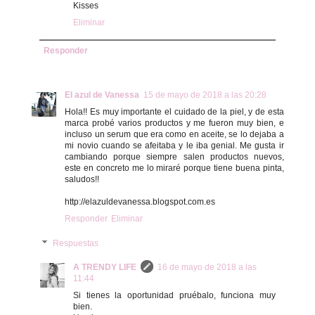
Kisses
Eliminar
Responder
El azul de Vanessa
15 de mayo de 2018 a las 20:28
Hola!! Es muy importante el cuidado de la piel, y de esta
marca probé varios productos y me fueron muy bien, e
incluso un serum que era como en aceite, se lo dejaba a
mi novio cuando se afeitaba y le iba genial. Me gusta ir
cambiando porque siempre salen productos nuevos,
este en concreto me lo miraré porque tiene buena pinta,
saludos!!
http://elazuldevanessa.blogspot.com.es
Responder
Eliminar
Respuestas
A TRENDY LIFE
16 de mayo de 2018 a las
11:44
Si tienes la oportunidad pruébalo, funciona muy
bien.