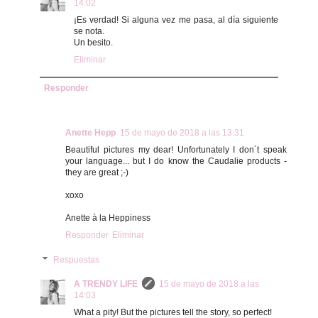
14:02
¡Es verdad! Si alguna vez me pasa, al día siguiente
se nota.
Un besito.
Eliminar
Responder
Anette Hepp
15 de mayo de 2018 a las 13:31
Beautiful pictures my dear! Unfortunately I don´t speak
your language... but I do know the Caudalie products -
they are great ;-)
xoxo
Anette à la Heppiness
Responder
Eliminar
Respuestas
A TRENDY LIFE
15 de mayo de 2018 a las
14:03
What a pity! But the pictures tell the story, so perfect!