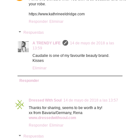
your robe.
https://www.kathrineeldridge.com
Responder
Eliminar
Respuestas
A TRENDY LIFE
14 de mayo de 2018 a las
13:59
Caudalie is one of my favourite beauty brand.
Kisses
Eliminar
Responder
Dressed With Soul
14 de mayo de 2018 a las 13:57
Thanks for sharing, seems to be worth a try!
xx from Bavaria/Germany, Rena
www.dressedwithsoul.com
Responder
Eliminar
Respuestas