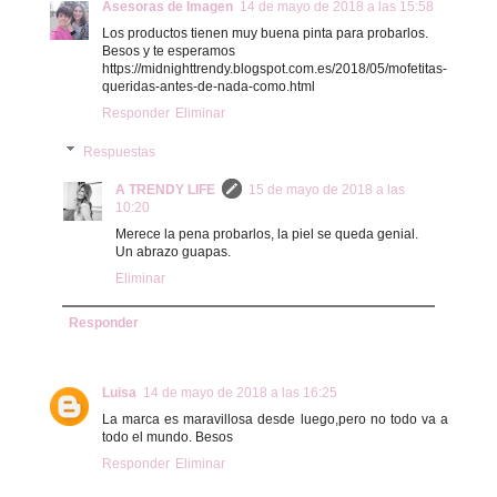
Asesoras de Imagen
14 de mayo de 2018 a las 15:58
Los productos tienen muy buena pinta para probarlos.
Besos y te esperamos
https://midnighttrendy.blogspot.com.es/2018/05/mofetitas-
queridas-antes-de-nada-como.html
Responder
Eliminar
Respuestas
A TRENDY LIFE
15 de mayo de 2018 a las
10:20
Merece la pena probarlos, la piel se queda genial.
Un abrazo guapas.
Eliminar
Responder
Luisa
14 de mayo de 2018 a las 16:25
La marca es maravillosa desde luego,pero no todo va a
todo el mundo. Besos
Responder
Eliminar