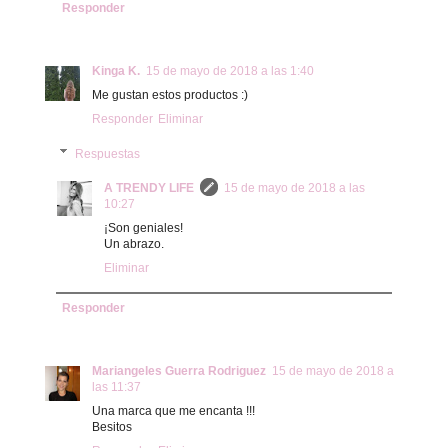
Responder
Kinga K.
15 de mayo de 2018 a las 1:40
Me gustan estos productos :)
Responder
Eliminar
Respuestas
A TRENDY LIFE
15 de mayo de 2018 a las
10:27
¡Son geniales!
Un abrazo.
Eliminar
Responder
Mariangeles Guerra Rodriguez
15 de mayo de 2018 a
las 11:37
Una marca que me encanta !!!
Besitos