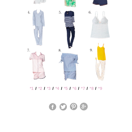
*1
/
*2
/
*3
/
*4
/
*5
/
*6
/
*7
/
*8
/
*9