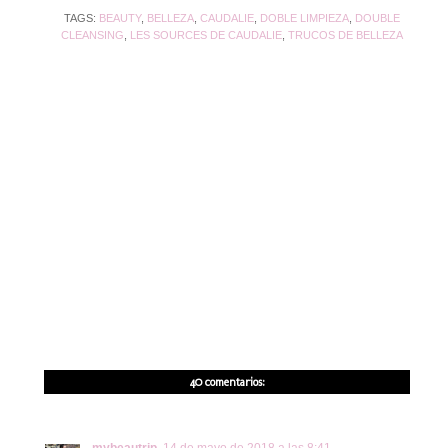
TAGS:
BEAUTY
,
BELLEZA
,
CAUDALIE
,
DOBLE LIMPIEZA
,
DOUBLE
CLEANSING
,
LES SOURCES DE CAUDALIE
,
TRUCOS DE BELLEZA
40 comentarios: