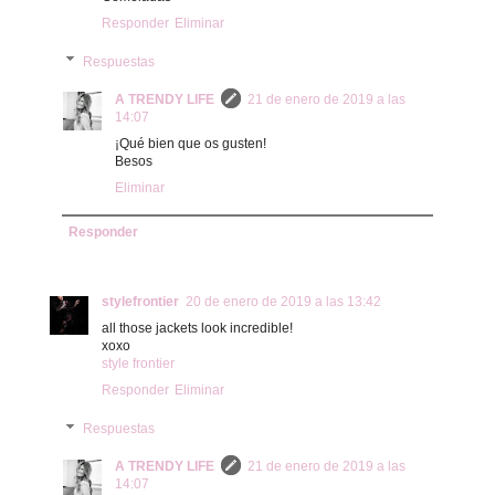
Responder
Eliminar
Respuestas
A TRENDY LIFE
21 de enero de 2019 a las
14:07
¡Qué bien que os gusten!
Besos
Eliminar
Responder
stylefrontier
20 de enero de 2019 a las 13:42
all those jackets look incredible!
xoxo
style frontier
Responder
Eliminar
Respuestas
A TRENDY LIFE
21 de enero de 2019 a las
14:07