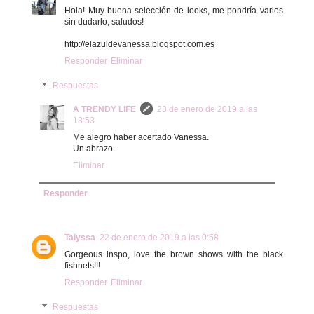
Hola! Muy buena selección de looks, me pondría varios
sin dudarlo, saludos!
http://elazuldevanessa.blogspot.com.es
Responder
Eliminar
Respuestas
A TRENDY LIFE
23 de enero de 2019 a las
13:53
Me alegro haber acertado Vanessa.
Un abrazo.
Eliminar
Responder
Talyssa
22 de enero de 2019 a las 0:58
Gorgeous inspo, love the brown shows with the black
fishnets!!!
Responder
Eliminar
Respuestas