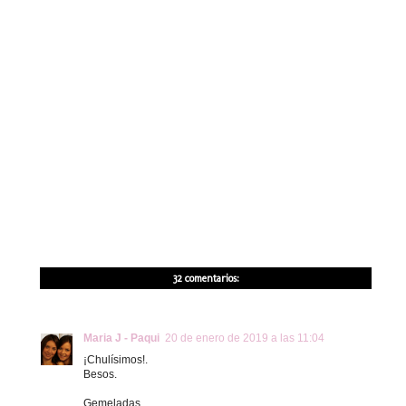
32 comentarios:
Maria J - Paqui
20 de enero de 2019 a las 11:04
¡Chulísimos!.
Besos.
Gemeladas