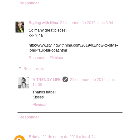
Responder
Styling with Nina
21 de enero de 2019 a las 3:04
So many great pieces!
xx- Nina
http://www.stylingwithnina.com/2019/01/how-to-style-
long-faux-fur-coat.html
Responder
Eliminar
Respuestas
A TRENDY LIFE
21 de enero de 2019 a las
14:08
Thanks babe!
Kisses
Eliminar
Responder
Briana
21 de enero de 2019 a las 4:24