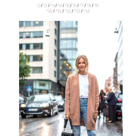
1
/
*2
/
*3
/
*4
/
*5
/
*6
/
*7
/
*8
/
*9
*10
/
*11
/
*12
/
*13
/
*14