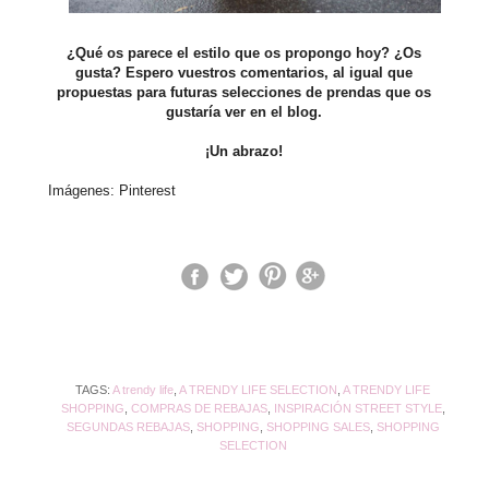
¿Qué os parece el estilo que os propongo hoy? ¿Os
gusta? Espero vuestros comentarios, al igual que
propuestas para futuras selecciones de prendas que os
gustaría ver en el blog.
¡Un abrazo!
Imágenes: Pinterest
TAGS:
A trendy life
,
A TRENDY LIFE SELECTION
,
A TRENDY LIFE
SHOPPING
,
COMPRAS DE REBAJAS
,
INSPIRACIÓN STREET STYLE
,
SEGUNDAS REBAJAS
,
SHOPPING
,
SHOPPING SALES
,
SHOPPING
SELECTION