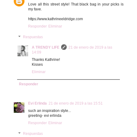
Love all this street style! That black bag in your picks is
my fave.
https://www.kathrineeldridge.com
Responder
Eliminar
Respuestas
A TRENDY LIFE
21 de enero de 2019 a las
14:09
Thanks Kathrine!
Kisses
Eliminar
Responder
Evi Erlinda
21 de enero de 2019 a las 15:51
such an inspiration style...
greeting- evi erlinda
Responder
Eliminar
Respuestas