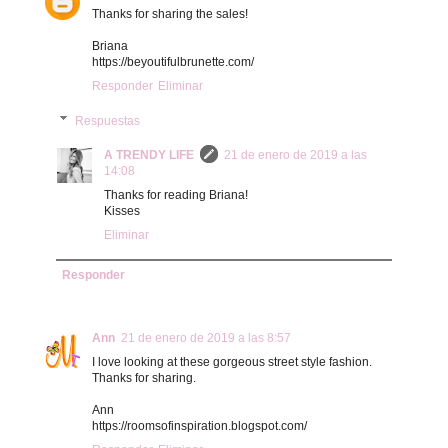
Thanks for sharing the sales!
Briana
https://beyoutifulbrunette.com/
Responder
Eliminar
Respuestas
A TRENDY LIFE
21 de enero de 2019 a las
14:08
Thanks for reading Briana!
Kisses
Eliminar
Responder
Ann
21 de enero de 2019 a las 8:57
I love looking at these gorgeous street style fashion.
Thanks for sharing.
Ann
https://roomsofinspiration.blogspot.com/