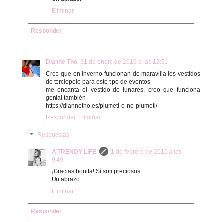
Eliminar
Responder
Dianne Tho
31 de enero de 2019 a las 12:32
Creo que en inverno funcionan de maravilla los vestidos
de terciopelo para este tipo de eventos
me encanta el vestido de lunares, creo que funciona
genial también
https://diannetho.es/plumeti-o-no-plumeti/
Responder
Eliminar
Respuestas
A TRENDY LIFE
1 de febrero de 2019 a las
9:49
¡Gracias bonita! Sí son preciosos.
Un abrazo.
Eliminar
Responder