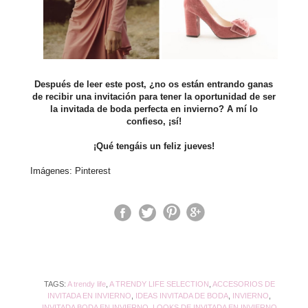
Después de leer este post, ¿no os están entrando ganas
de recibir una invitación para tener la oportunidad de ser
la invitada de boda perfecta en invierno? A mí lo
confieso, ¡sí!
¡Qué tengáis un feliz jueves!
Imágenes: Pinterest
TAGS:
A trendy life
,
A TRENDY LIFE SELECTION
,
ACCESORIOS DE
INVITADA EN INVIERNO
,
IDEAS INVITADA DE BODA
,
INVIERNO
,
INVITADA BODA EN INVIERNO
,
LOOKS DE INVITADA EN INVIERNO