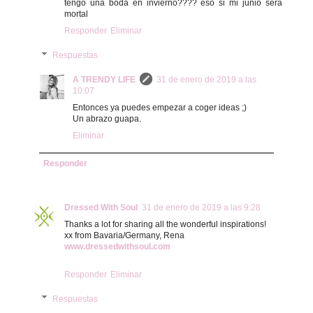
tengo una boda en invierno???? eso si mi junio sera
mortal
Responder
Eliminar
Respuestas
A TRENDY LIFE
31 de enero de 2019 a las
10:07
Entonces ya puedes empezar a coger ideas ;)
Un abrazo guapa.
Eliminar
Responder
Dressed With Soul
31 de enero de 2019 a las 9:28
Thanks a lot for sharing all the wonderful inspirations!
xx from Bavaria/Germany, Rena
www.dressedwithsoul.com
Responder
Eliminar
Respuestas