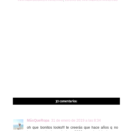
30 comentarios:
MásQueRopa
31 de enero de 2019 a las 8:34
oh que bonitos looks!!! te creerás que hace años q no