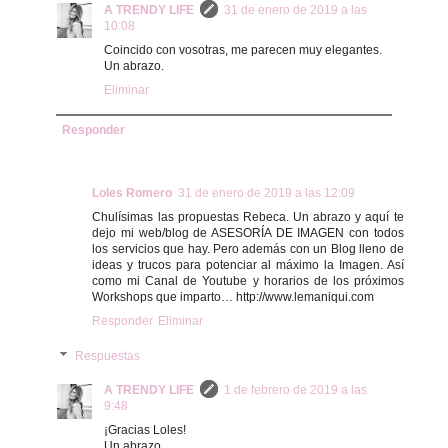
A TRENDY LIFE
31 de enero de 2019 a las
10:08
Coincido con vosotras, me parecen muy elegantes.
Un abrazo.
Eliminar
Responder
Loles Romero
31 de enero de 2019 a las 12:09
Chulísimas las propuestas Rebeca. Un abrazo y aquí te
dejo mi web/blog de ASESORÍA DE IMAGEN con todos
los servicios que hay. Pero además con un Blog lleno de
ideas y trucos para potenciar al máximo la Imagen. Así
como mi Canal de Youtube y horarios de los próximos
Workshops que imparto… http://www.lemaniqui.com
Responder
Eliminar
Respuestas
A TRENDY LIFE
1 de febrero de 2019 a las
9:48
¡Gracias Loles!
Un abrazo.