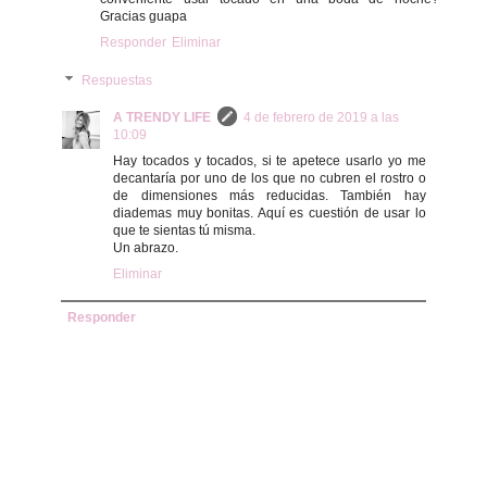
Gracias guapa
Responder
Eliminar
Respuestas
A TRENDY LIFE
4 de febrero de 2019 a las
10:09
Hay tocados y tocados, si te apetece usarlo yo me
decantaría por uno de los que no cubren el rostro o
de dimensiones más reducidas. También hay
diademas muy bonitas. Aquí es cuestión de usar lo
que te sientas tú misma.
Un abrazo.
Eliminar
Responder