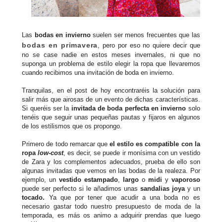
Las
bodas en invierno
suelen ser menos frecuentes que las
bodas en primavera
, pero por eso no quiere decir que
no se case nadie en estos meses invernales, ni que no
suponga un problema de estilo elegir la ropa que llevaremos
cuando recibimos una invitación de boda en invierno.
Tranquilas, en el post de hoy encontraréis la solución para
salir más que airosas de un evento de dichas características.
Si queréis ser la
invitada de boda perfecta en invierno
solo
tenéis que seguir unas pequeñas pautas y fijaros en algunos
de los estilismos que os propongo.
Primero de todo remarcar que
el estilo es compatible con la
ropa
low-cost
, es decir, se puede ir monísima con un vestido
de Zara y los complementos adecuados, prueba de ello son
algunas invitadas que vemos en las bodas de la realeza. Por
ejemplo, un
vestido estampado
,
largo
o
midi
y
vaporoso
puede ser perfecto si le añadimos unas
sandalias joya
y un
tocado.
Ya que por tener que acudir a una boda no es
necesario gastar todo nuestro presupuesto de moda de la
temporada, es más os animo a adquirir prendas que luego