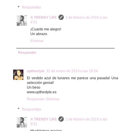
Respuestas
A TRENDY LIFE
1 de febrero de 2019 a las
9:51
¡Cuanto me alegro!
Un abrazo.
Eliminar
Responder
upthestyle
31 de enero de 2019 a las 19:54
El vestido azul de lunares me parece una pasada! Una
selección genial!
Un beso
www.upthestyle.es
Responder
Eliminar
Respuestas
A TRENDY LIFE
1 de febrero de 2019 a las
9:51
Muchísimas gracias.