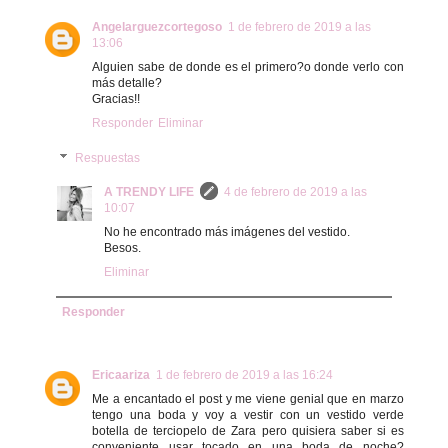
Angelarguezcortegoso
1 de febrero de 2019 a las
13:06
Alguien sabe de donde es el primero?o donde verlo con
más detalle?
Gracias!!
Responder
Eliminar
Respuestas
A TRENDY LIFE
4 de febrero de 2019 a las
10:07
No he encontrado más imágenes del vestido.
Besos.
Eliminar
Responder
Ericaariza
1 de febrero de 2019 a las 16:24
Me a encantado el post y me viene genial que en marzo
tengo una boda y voy a vestir con un vestido verde
botella de terciopelo de Zara pero quisiera saber si es
conveniente usar tocado en una boda de noche?