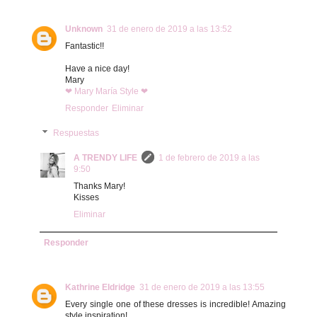
Unknown
31 de enero de 2019 a las 13:52
Fantastic!!
Have a nice day!
Mary
❤ Mary María Style ❤
Responder
Eliminar
Respuestas
A TRENDY LIFE
1 de febrero de 2019 a las
9:50
Thanks Mary!
Kisses
Eliminar
Responder
Kathrine Eldridge
31 de enero de 2019 a las 13:55
Every single one of these dresses is incredible! Amazing
style inspiration!