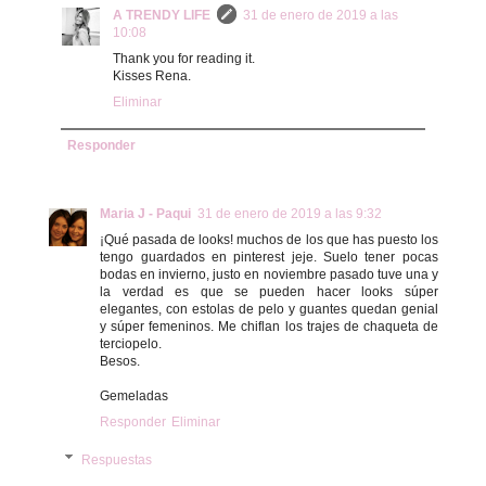
A TRENDY LIFE
31 de enero de 2019 a las
10:08
Thank you for reading it.
Kisses Rena.
Eliminar
Responder
Maria J - Paqui
31 de enero de 2019 a las 9:32
¡Qué pasada de looks! muchos de los que has puesto los
tengo guardados en pinterest jeje. Suelo tener pocas
bodas en invierno, justo en noviembre pasado tuve una y
la verdad es que se pueden hacer looks súper
elegantes, con estolas de pelo y guantes quedan genial
y súper femeninos. Me chiflan los trajes de chaqueta de
terciopelo.
Besos.
Gemeladas
Responder
Eliminar
Respuestas