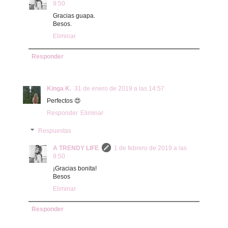
9:50
Gracias guapa.
Besos.
Eliminar
Responder
Kinga K.
31 de enero de 2019 a las 14:57
Perfectos 😍
Responder
Eliminar
Respuestas
A TRENDY LIFE
1 de febrero de 2019 a las
9:50
¡Gracias bonita!
Besos
Eliminar
Responder