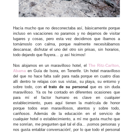
Hacía mucho que no desconectaba así, básicamente porque
incluso en vacaciones no paramos y no dejamos de visitar
lugares y cosas, pero esta vez decidimos que íbamos a
tomárnoslo con calma, porque realmente necesitábamos
descansar, disfrutar el uno del otro sin prisas, sin horarios,
todo dejando que fluyera... ¡y así hicimos!
Nos alojamos en un maravilloso hotel, el
The Ritz-Carlton,
Abama
en Guía de Isora, en Tenerife. Un hotel maravilloso
del que no hace falta salir para nada porque en cuatro días
allí dentro te relajas con sus vistas, su playa, su entorno y
sobre todo, con
el trato de su personal
que es sin duda
maravilloso. Ya os he contado en diferentes ocasiones que
para mí el factor humano es clave en cualquier
establecimiento, pues aquí tienen la matrícula de honor
porque todos eran maravillosos, atentos y sobre todo,
cariñosos. Además de la educación en el servicio de
cualquier hotel o establecimiento, a mí me gusta mucho que
me sonrían, me pregunten qué tal el día... ¡somos personas y
nos gusta entablar conversación!, por lo que todo el personal