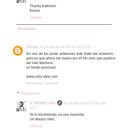
Thanks Kathrine!
Kisses
Eliminar
Responder
Eli Dou
14 de agosto de 2019 a las 15:47
En uno de tus posts anteriores este hotel me enamoró...
pero es que ahora me muero por ir!! No creo que pudiera
ser más fabuloso...
un besito preciosa!
www.curly-style.com
Responder
Eliminar
Respuestas
A TRENDY LIFE
16 de agosto de 2019 a las
9:17
Te lo recomiendo, es una maravilla.
Un abrazo cielo.
Eliminar