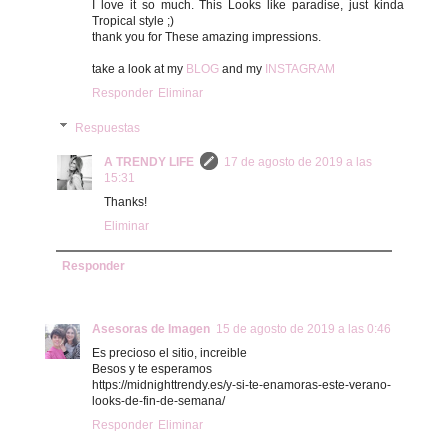
I love it so much. This Looks like paradise, just kinda
Tropical style ;)
thank you for These amazing impressions.
take a look at my
BLOG
and my
INSTAGRAM
Responder
Eliminar
Respuestas
A TRENDY LIFE
17 de agosto de 2019 a las
15:31
Thanks!
Eliminar
Responder
Asesoras de Imagen
15 de agosto de 2019 a las 0:46
Es precioso el sitio, increible
Besos y te esperamos
https://midnighttrendy.es/y-si-te-enamoras-este-verano-
looks-de-fin-de-semana/
Responder
Eliminar