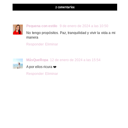
2 comentarios:
Pequena con estilo
9 de enero de 2024 a las 10:50
No tengo propósitos. Paz, tranquilidad y vivir la vida a mi
manera
Responder
Eliminar
MásQueRopa
12 de enero de 2024 a las 15:54
A por ellos ricura ❤️
Responder
Eliminar