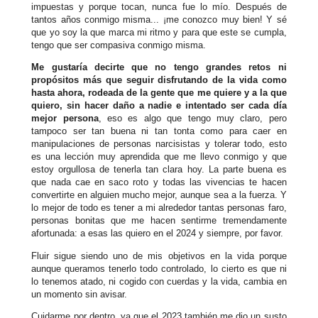
impuestas y porque tocan, nunca fue lo mío. Después de
tantos años conmigo misma... ¡me conozco muy bien! Y sé
que yo soy la que marca mi ritmo y para que este se cumpla,
tengo que ser compasiva conmigo misma.
Me gustaría decirte que no tengo grandes retos ni
propósitos más que seguir disfrutando de la vida como
hasta ahora, rodeada de la gente que me quiere y a la que
quiero, sin hacer daño a nadie e intentado ser cada día
mejor persona
, eso es algo que tengo muy claro, pero
tampoco ser tan buena ni tan tonta como para caer en
manipulaciones de personas narcisistas y tolerar todo, esto
es una lección muy aprendida que me llevo conmigo y que
estoy orgullosa de tenerla tan clara hoy. La parte buena es
que nada cae en saco roto y todas las vivencias te hacen
convertirte en alguien mucho mejor, aunque sea a la fuerza. Y
lo mejor de todo es tener a mi alrededor tantas personas faro,
personas bonitas que me hacen sentirme tremendamente
afortunada: a esas las quiero en el 2024 y siempre, por favor.
Fluir sigue siendo uno de mis objetivos en la vida porque
aunque queramos tenerlo todo controlado, lo cierto es que ni
lo tenemos atado, ni cogido con cuerdas y la vida, cambia en
un momento sin avisar.
Cuidarme por dentro, ya que el 2023 también me dio un susto