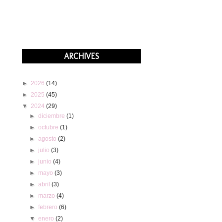
ARCHIVES
►
2026
(14)
►
2025
(45)
▼
2024
(29)
►
diciembre
(1)
►
octubre
(1)
►
agosto
(2)
►
julio
(3)
►
junio
(4)
►
mayo
(3)
►
abril
(3)
►
marzo
(4)
►
febrero
(6)
▼
enero
(2)