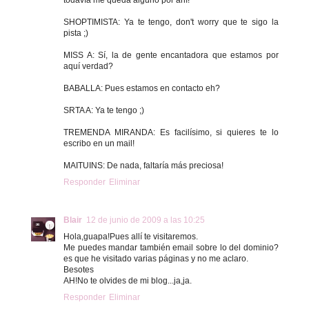
todavía me queda alguno por ahí!
SHOPTIMISTA: Ya te tengo, don't worry que te sigo la
pista ;)
MISS A: Sí, la de gente encantadora que estamos por
aquí verdad?
BABALLA: Pues estamos en contacto eh?
SRTA A: Ya te tengo ;)
TREMENDA MIRANDA: Es facilísimo, si quieres te lo
escribo en un mail!
MAITUINS: De nada, faltaría más preciosa!
Responder
Eliminar
Blair
12 de junio de 2009 a las 10:25
Hola,guapa!Pues allí te visitaremos.
Me puedes mandar también email sobre lo del dominio?
es que he visitado varias páginas y no me aclaro.
Besotes
AH!No te olvides de mi blog...ja,ja.
Responder
Eliminar