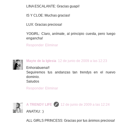
LINA ESCALANTE: Gracias guapi!
IS Y CLOE: Muchas gracias!
LUX: Gracias preciosa!
YOGIRL: Claro, anímate, al principio cuesta, pero luego
engancha!
Responder
Eliminar
Mayte de la Iglesia
12 de junio de 2009 a las 12:23
Enhorabuena!!
Seguiremos tus andanzas tan trendys en el nuevo
dominio.
Saludos
Responder
Eliminar
A TRENDY LIFE
12 de junio de 2009 a las 12:24
ANATXU: :)
ALL GIRLS PRINCESS: Gracias por tus ánimos preciosa!