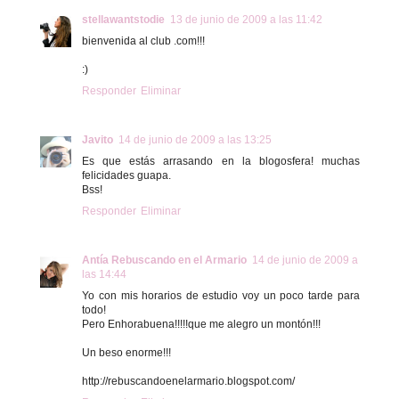
stellawantstodie
13 de junio de 2009 a las 11:42
bienvenida al club .com!!!
:)
Responder
Eliminar
Javito
14 de junio de 2009 a las 13:25
Es que estás arrasando en la blogosfera! muchas
felicidades guapa.
Bss!
Responder
Eliminar
Antía Rebuscando en el Armario
14 de junio de 2009 a
las 14:44
Yo con mis horarios de estudio voy un poco tarde para
todo!
Pero Enhorabuena!!!!!que me alegro un montón!!!
Un beso enorme!!!
http://rebuscandoenelarmario.blogspot.com/