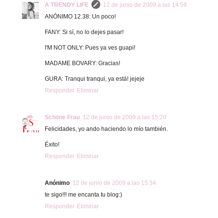
A TRENDY LIFE
12 de junio de 2009 a las 14:59
ANÓNIMO 12.38: Un poco!
FANY: Si sí, no lo dejes pasar!
I'M NOT ONLY: Pues ya ves guapi!
MADAME BOVARY: Gracias!
GURA: Tranqui tranqui, ya está! jejeje
Responder
Eliminar
Schöne Frau
12 de junio de 2009 a las 15:20
Felicidades, yo ando haciendo lo mío también.
Éxito!
Responder
Eliminar
Anónimo
12 de junio de 2009 a las 15:34
te sigo!!! me encanta tu blog:)
Responder
Eliminar