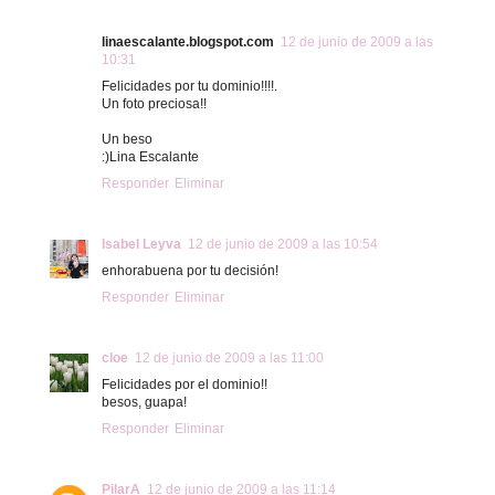
linaescalante.blogspot.com
12 de junio de 2009 a las
10:31
Felicidades por tu dominio!!!!.
Un foto preciosa!!
Un beso
:)Lina Escalante
Responder
Eliminar
Isabel Leyva
12 de junio de 2009 a las 10:54
enhorabuena por tu decisión!
Responder
Eliminar
cloe
12 de junio de 2009 a las 11:00
Felicidades por el dominio!!
besos, guapa!
Responder
Eliminar
PilarA
12 de junio de 2009 a las 11:14