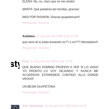
ELENA: No, no, claro que no me olvido!
MARTA: Qué palabras tan bonitas, gracias!
MAD FOR FASHION: Gracias guapetonas!!!
Responder
Eliminar
Anónimo
12 de junio de 2009 a las 12:38
que serio te lo estas tomando no?? o no??? felicidades!!!
Responder
Eliminar
Fany
12 de junio de 2009 a las 13:29
QUE BUENO DOMINIO PROPIO!!! A VER SI LO HAGO
YO PRONTO...LO VOY DEJANDO Y NUNCA ME
ACUERDO!!! ESTAREMOS CONTIGO ALLA DONDE
VAYAS!!!
UN BESIN GUAPETONA
Responder
Eliminar
Ana_Imnotonly
12 de junio de 2009 a las 14:35