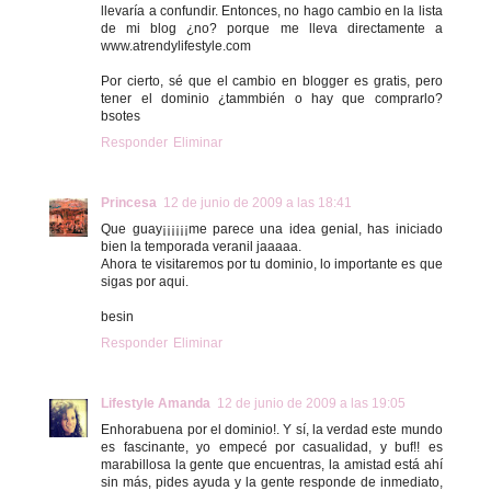
llevaría a confundir. Entonces, no hago cambio en la lista
de mi blog ¿no? porque me lleva directamente a
www.atrendylifestyle.com
Por cierto, sé que el cambio en blogger es gratis, pero
tener el dominio ¿tammbién o hay que comprarlo?
bsotes
Responder
Eliminar
Princesa
12 de junio de 2009 a las 18:41
Que guay¡¡¡¡¡¡me parece una idea genial, has iniciado
bien la temporada veranil jaaaaa.
Ahora te visitaremos por tu dominio, lo importante es que
sigas por aqui.
besin
Responder
Eliminar
Lifestyle Amanda
12 de junio de 2009 a las 19:05
Enhorabuena por el dominio!. Y sí, la verdad este mundo
es fascinante, yo empecé por casualidad, y buf!! es
marabillosa la gente que encuentras, la amistad está ahí
sin más, pides ayuda y la gente responde de inmediato,