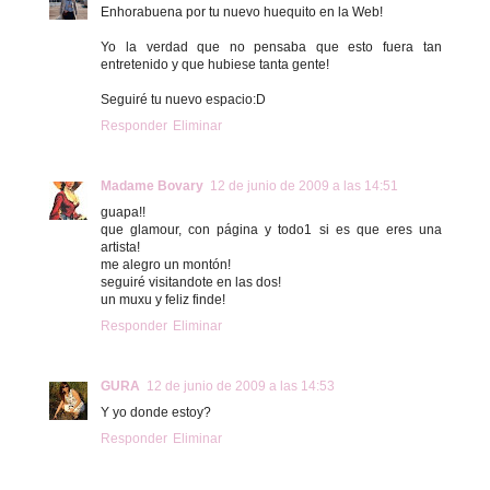
Enhorabuena por tu nuevo huequito en la Web!
Yo la verdad que no pensaba que esto fuera tan
entretenido y que hubiese tanta gente!
Seguiré tu nuevo espacio:D
Responder
Eliminar
Madame Bovary
12 de junio de 2009 a las 14:51
guapa!!
que glamour, con página y todo1 si es que eres una
artista!
me alegro un montón!
seguiré visitandote en las dos!
un muxu y feliz finde!
Responder
Eliminar
GURA
12 de junio de 2009 a las 14:53
Y yo donde estoy?
Responder
Eliminar