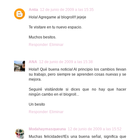
Antia
12 de junio de 2009 a las 15:35
Hola! Agregame al blogroll!! jejeje
Te visitare en tu nuevo espacio.
Muchos besitos.
Responder
Eliminar
ANA
12 de junio de 2009 a las 15:38
Hola!! Qué buena noticia! Al principio los cambios llevan
su trabajo, pero siempre se aprenden cosas nuevas y se
mejora.
Seguiré visitándote si dices que no hay que hacer
ningún cambo en el blogroll...
Un besito
Responder
Eliminar
Modahaymasqueuna
12 de junio de 2009 a las 15:52
Muchas felicidades!!Es una buena señal, significa que