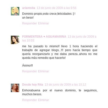
ariamsita
13 de junio de 2009 a las 9:56
Dominio propio,esto crece,felicidades :] !
un beso!
Responder
Eliminar
FORMENTERA ♥ AGUAMARINA
13 de junio de 2009 a
las 10:03
me ha pasado lo mismo!! llevo 1 hora haciendo el
trabajito de agregar blogs...!!! pero hacía tiempo que
quería reorganizarlo y me daba pereza..ahora no me
queda más remedio que hacerlo!
Ánimo!!!
Responder
Eliminar
Desde hoy Rita
13 de junio de 2009 a las 10:12
Enhorabuena por el nuevo dominio, te seguimos,
muchos besos.
Responder
Eliminar