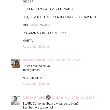
DE SER
ES SENCILLO Y A LA VEZ ELEGANTE..
LO QUE A TI TE HACE SENTIR TAMBIENLO TRASMITE..
MUCHAS GRACIAS
UN GRAN ABRAZO Y UN BESO
MARTA
Responder
Eliminar
Mad for Fashion
12 de junio de 2009 a las 12:13
Chicas que no se va!!.
Te seguimos!
Nos encantas!!!
Responder
Eliminar
A TRENDY LIFE
12 de junio de 2009 a las 12:23
BLAIR: Cómo me iba a olvidar de tu blog?
Escríbeme y te cuento!