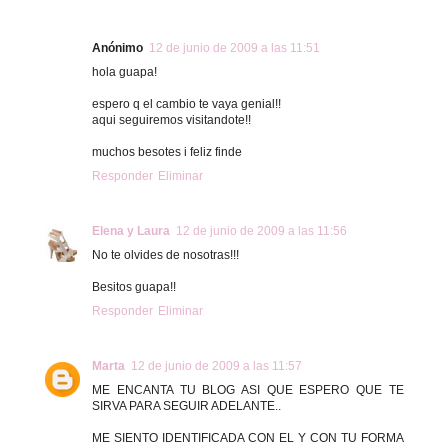
Anónimo
12 de junio de 2009 a las 11:51
hola guapa!
espero q el cambio te vaya genial!!
aqui seguiremos visitandote!!
muchos besotes i feliz finde
Responder
Eliminar
Elena y Laura
12 de junio de 2009 a las 11:56
No te olvides de nosotras!!!
Besitos guapa!!
Responder
Eliminar
Marta
12 de junio de 2009 a las 11:57
ME ENCANTA TU BLOG ASI QUE ESPERO QUE TE
SIRVA PARA SEGUIR ADELANTE..
ME SIENTO IDENTIFICADA CON EL Y CON TU FORMA