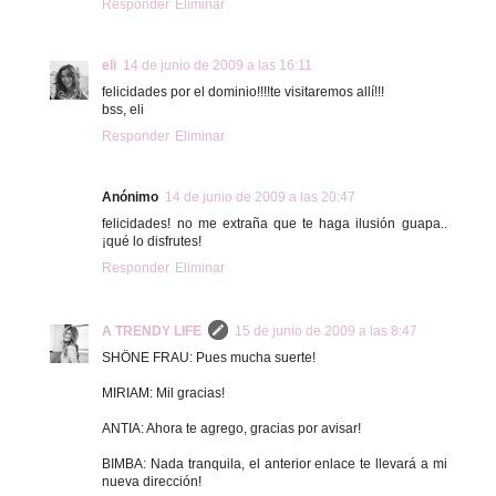
Responder
Eliminar
eli
14 de junio de 2009 a las 16:11
felicidades por el dominio!!!!te visitaremos allí!!!
bss, eli
Responder
Eliminar
Anónimo
14 de junio de 2009 a las 20:47
felicidades! no me extraña que te haga ilusión guapa..
¡qué lo disfrutes!
Responder
Eliminar
A TRENDY LIFE
15 de junio de 2009 a las 8:47
SHÖNE FRAU: Pues mucha suerte!
MIRIAM: Mil gracias!
ANTIA: Ahora te agrego, gracias por avisar!
BIMBA: Nada tranquila, el anterior enlace te llevará a mi
nueva dirección!