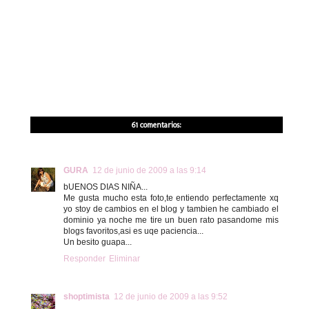
61 comentarios:
GURA
12 de junio de 2009 a las 9:14
bUENOS DIAS NIÑA...
Me gusta mucho esta foto,te entiendo perfectamente xq
yo stoy de cambios en el blog y tambien he cambiado el
dominio ya noche me tire un buen rato pasandome mis
blogs favoritos,asi es uqe paciencia...
Un besito guapa...
Responder
Eliminar
shoptimista
12 de junio de 2009 a las 9:52