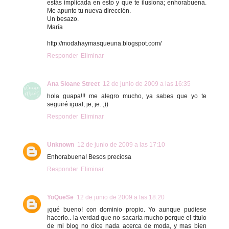
estás implicada en esto y que te ilusiona; enhorabuena.
Me apunto tu nueva dirección.
Un besazo.
María
http://modahaymasqueuna.blogspot.com/
Responder
Eliminar
Ana Sloane Street
12 de junio de 2009 a las 16:35
hola guapa!!! me alegro mucho, ya sabes que yo te
seguiré igual, je, je. ;))
Responder
Eliminar
Unknown
12 de junio de 2009 a las 17:10
Enhorabuena! Besos preciosa
Responder
Eliminar
YoQueSe
12 de junio de 2009 a las 18:20
¡qué bueno! con dominio propio. Yo aunque pudiese
hacerlo.. la verdad que no sacaría mucho porque el título
de mi blog no dice nada acerca de moda, y mas bien