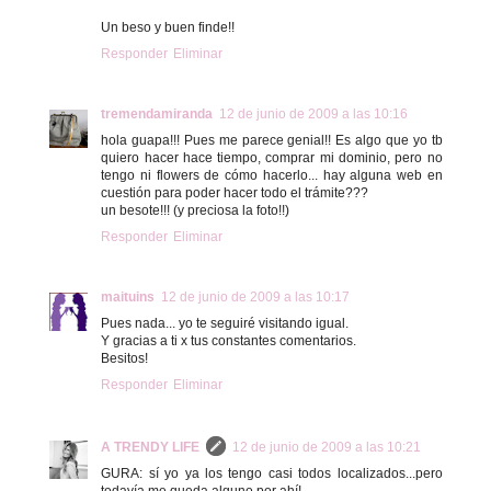
Un beso y buen finde!!
Responder
Eliminar
tremendamiranda
12 de junio de 2009 a las 10:16
hola guapa!!! Pues me parece genial!! Es algo que yo tb
quiero hacer hace tiempo, comprar mi dominio, pero no
tengo ni flowers de cómo hacerlo... hay alguna web en
cuestión para poder hacer todo el trámite???
un besote!!! (y preciosa la foto!!)
Responder
Eliminar
maituins
12 de junio de 2009 a las 10:17
Pues nada... yo te seguiré visitando igual.
Y gracias a ti x tus constantes comentarios.
Besitos!
Responder
Eliminar
A TRENDY LIFE
12 de junio de 2009 a las 10:21
GURA: sí yo ya los tengo casi todos localizados...pero