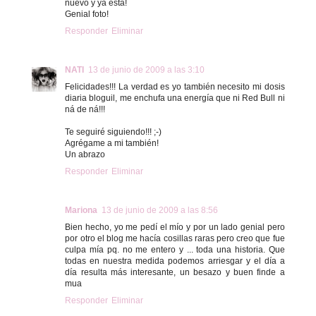
nuevo y ya está!
Genial foto!
Responder
Eliminar
NATI
13 de junio de 2009 a las 3:10
Felicidades!!! La verdad es yo también necesito mi dosis
diaria bloguil, me enchufa una energía que ni Red Bull ni
ná de ná!!!
Te seguiré siguiendo!!! ;-)
Agrégame a mi también!
Un abrazo
Responder
Eliminar
Mariona
13 de junio de 2009 a las 8:56
Bien hecho, yo me pedí el mío y por un lado genial pero
por otro el blog me hacía cosillas raras pero creo que fue
culpa mía pq. no me entero y ... toda una historia. Que
todas en nuestra medida podemos arriesgar y el día a
día resulta más interesante, un besazo y buen finde a
mua
Responder
Eliminar