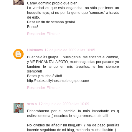
Caray, dominio propio que bien!
La verdad es que esto engancha, no sólo por tener un
huequito tuyo, si no por la gente que "conoces" a través
de esto.
Pasa un fin de semana genial.
Besos!
Responder
Eliminar
Unknown
12 de junio de 2009 a las 10:05
Buenos días guapa.... pues genial me encanta el cambio,
y ME ENCANTA LA FOTO, muchas gracias por pasarte yo
también te tengo en mis favoritos, te leo siempre
siempre!!
Besos y mucho éxito!!
http://notexactlythesame.blogspot.com/
Responder
Eliminar
srta a
12 de junio de 2009 a las 10:09
Enhorabuena por el cambio! lo más importante es q
estés contenta ;) nosotros te seguiremos aquí o allí.
No olvides de añadir mi blog,eh? Y ya de paso podrías
hacerte seguidora de mi blog, me haría mucha ilusión :)