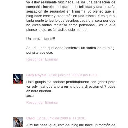
yo estoy realmente fascinada. Te da una sensación de
compañía increíble, sí que te da felicidad y una estraña
sensación de seguridad en ti misma, yo pienso que el
blog hace crecer y creer más en una misma. Y es que si
tanta gente te lee lo que escribes cada día, será por que
no dices tantas tonterísa como pensabas... es lo que
pienso jejeje, es fantástico este mundo.
Un abrazo fuerte!!!
Ah!! el lunes que viene comienza un sorteo en mi blog,
por si te apetece.
Responder
Eliminar
Lady Royale
12 de junio de 2009 a las 19:07
Hola guapisima andabe perdida(bueno con gripe) pero
ya volvi! asi que ahora en tu propia direccion eh? pues
en hora buena!!
xoxo
Responder
Eliminar
Carol
12 de junio de 2009 a las 20:01
A mí me pasa igual, esto del blog me hace un montón de