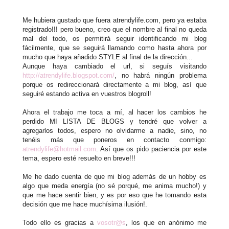
Me hubiera gustado que fuera atrendylife.com, pero ya estaba
registrado!!! pero bueno, creo que el nombre al final no queda
mal del todo, os permitirá seguir identificando mi blog
fácilmente, que se seguirá llamando como hasta ahora por
mucho que haya añadido STYLE al final de la dirección...
Aunque haya cambiado el url, si seguís visitando
http://atrendylife.blogspot.com/
, no habrá ningún problema
porque os redireccionará directamente a mi blog, así que
seguiré estando activa en vuestros blogroll!
Ahora el trabajo me toca a mí, al hacer los cambios he
perdido MI LISTA DE BLOGS y tendré que volver a
agregarlos todos, espero no olvidarme a nadie, sino, no
tenéis más que poneros en contacto conmigo:
atrendylife@hotmail.com
. Así que os pido paciencia por este
tema, espero esté resuelto en breve!!!
Me he dado cuenta de que mi blog además de un hobby es
algo que meda energía (no sé porqué, me anima mucho!) y
que me hace sentir bien, y es por eso que he tomando esta
decisión que me hace muchísima ilusión!.
Todo ello es gracias a
vosotr@s
, los que en anónimo me