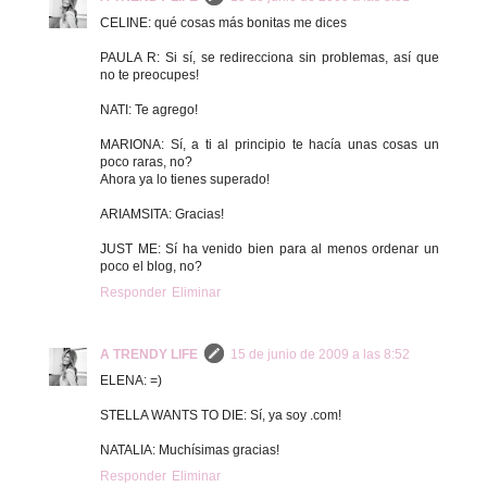
CELINE: qué cosas más bonitas me dices
PAULA R: Si sí, se redirecciona sin problemas, así que
no te preocupes!
NATI: Te agrego!
MARIONA: Sí, a ti al principio te hacía unas cosas un
poco raras, no?
Ahora ya lo tienes superado!
ARIAMSITA: Gracias!
JUST ME: Sí ha venido bien para al menos ordenar un
poco el blog, no?
Responder
Eliminar
A TRENDY LIFE
15 de junio de 2009 a las 8:52
ELENA: =)
STELLA WANTS TO DIE: Sí, ya soy .com!
NATALIA: Muchísimas gracias!
Responder
Eliminar