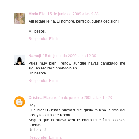
Moda Elle
15 de junio de 2009 a las 9:38
Allí estaré reina. El nombre, perfecto, buena decisión!!
Mil besos.
Responder
Eliminar
Nameji
15 de junio de 2009 a las 12:39
Pues muy bien Trendy, aunque hayas cambiado me
siguen redireccionando bien.
Un besote
Responder
Eliminar
Cristina Martins
15 de junio de 2009 a las 19:23
Hey!
Que bien! Buenas nuevas! Me gusta mucho la foto del
post y las otras de Roma...
Seguro que la nueva web te traerá muchísimas cosas
buenas...
Un besito!
Responder
Eliminar