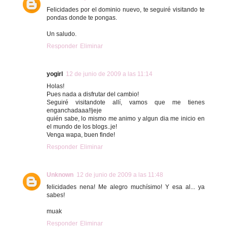
Felicidades por el dominio nuevo, te seguiré visitando te
pondas donde te pongas.
Un saludo.
Responder
Eliminar
yogirl
12 de junio de 2009 a las 11:14
Holas!
Pues nada a disfrutar del cambio!
Seguiré visitandote allí, vamos que me tienes
enganchadaaa!!jeje
quién sabe, lo mismo me animo y algun dia me inicio en
el mundo de los blogs..je!
Venga wapa, buen finde!
Responder
Eliminar
Unknown
12 de junio de 2009 a las 11:48
felicidades nena! Me alegro muchísimo! Y esa al... ya
sabes!
muak
Responder
Eliminar