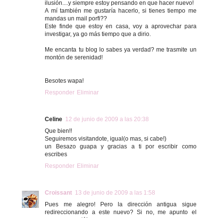
ilusión....y siempre estoy pensando en que hacer nuevo!
A mí también me gustaría hacerlo, si tienes tiempo me
mandas un mail porfi??
Este finde que estoy en casa, voy a aprovechar para
investigar, ya go más tiempo que a dirio.
Me encanta tu blog lo sabes ya verdad? me trasmite un
montón de serenidad!
Besotes wapa!
Responder
Eliminar
Celine
12 de junio de 2009 a las 20:38
Que bien!!
Seguiremos visitandote, igual(o mas, si cabe!)
un Besazo guapa y gracias a ti por escribir como
escribes
Responder
Eliminar
Croissant
13 de junio de 2009 a las 1:58
Pues me alegro! Pero la dirección antigua sigue
redireccionando a este nuevo? Si no, me apunto el