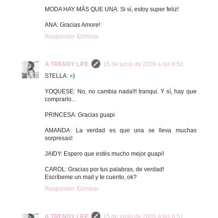
MODA HAY MÁS QUE UNA: Si sí, estoy super feliz!
ANA: Gracias Amore!
Responder
Eliminar
A TRENDY LIFE
15 de junio de 2009 a las 8:50
STELLA: =)
YOQUESE: No, no cambia nada!!! tranqui. Y sí, hay que
comprarlo...
PRINCESA: Gracias guapi
AMANDA: La verdad es que una se lleva muchas
sorpresas!
JAIDY: Espero que estés mucho mejor guapi!
CAROL: Gracias por tus palabras, de verdad!
Escríbeme un mail y te cuento, ok?
Responder
Eliminar
A TRENDY LIFE
15 de junio de 2009 a las 8:51