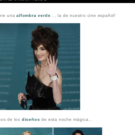
obre una
alfombra verde
..., la de nuestro cine español!
nos de los
diseños
de esta noche mágica...