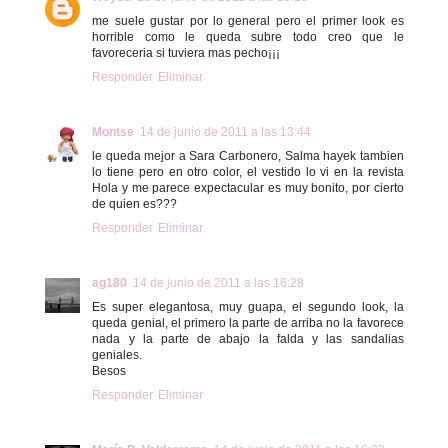
me suele gustar por lo general pero el primer look es
horrible como le queda subre todo creo que le
favoreceria si tuviera mas pecho¡¡¡
Responder
Eliminar
Montse
14 de junio de 2011 a las 13:44
le queda mejor a Sara Carbonero, Salma hayek tambien
lo tiene pero en otro color, el vestido lo vi en la revista
Hola y me parece expectacular es muy bonito, por cierto
de quien es???
Responder
Eliminar
ag180
14 de junio de 2011 a las 16:28
Es super elegantosa, muy guapa, el segundo look, la
queda genial, el primero la parte de arriba no la favorece
nada y la parte de abajo la falda y las sandalias
geniales.
Besos
Responder
Eliminar