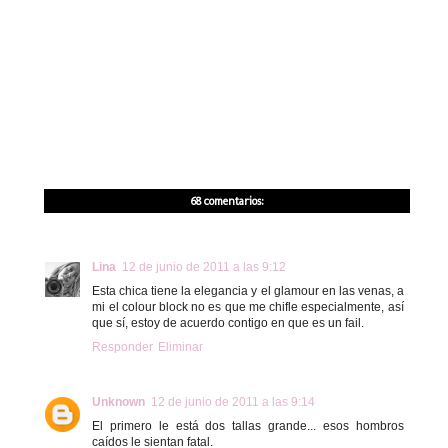
68 comentarios:
Lina
12 de junio de 2011 a las 9:12
Esta chica tiene la elegancia y el glamour en las venas, a
mi el colour block no es que me chifle especialmente, así
que sí, estoy de acuerdo contigo en que es un fail.
Responder
Eliminar
Unknown
12 de junio de 2011 a las 9:14
El primero le está dos tallas grande... esos hombros
caídos le sientan fatal.