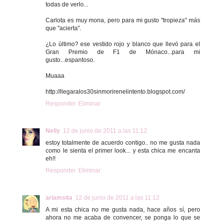
todas de verlo...
Carlota es muy mona, pero para mi gusto "tropieza" más
que "acierta".
¿Lo último? ese vestido rojo y blanco que llevó para el
Gran Premio de F1 de Mónaco...para mi
gusto...espantoso.
Muaaa
http://llegaralos30sinmorirenelintento.blogspot.com/
Responder
Eliminar
Nelly
12 de junio de 2011 a las 11:12
estoy totalmente de acuerdo contigo.. no me gusta nada
como le sienta el primer look... y esta chica me encanta
eh!!
Responder
Eliminar
ariamsita
12 de junio de 2011 a las 11:12
A mi esta chica no me gusta nada, hace años sí, pero
ahora no me acaba de convencer, se ponga lo que se