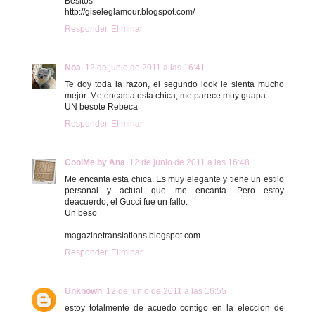
Besitos
http://giseleglamour.blogspot.com/
Responder
Eliminar
Noa
12 de junio de 2011 a las 16:41
Te doy toda la razon, el segundo look le sienta mucho
mejor. Me encanta esta chica, me parece muy guapa.
UN besote Rebeca
Responder
Eliminar
CoolMe by Ana
12 de junio de 2011 a las 16:48
Me encanta esta chica. Es muy elegante y tiene un estilo
personal y actual que me encanta. Pero estoy
deacuerdo, el Gucci fue un fallo.
Un beso
magazinetranslations.blogspot.com
Responder
Eliminar
Unknown
12 de junio de 2011 a las 16:55
estoy totalmente de acuedo contigo en la eleccion de