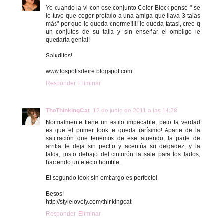
Yo cuando la vi con ese conjunto Color Block pensé " se
lo tuvo que coger pretado a una amiga que llava 3 talas
más" por que le queda enorme!!!!! le queda fatasl, creo q
un conjutos de su talla y sin enseñar el ombligo le
quedaría genial!
Saluditos!
www.lospotisdeire.blogspot.com
Responder
Eliminar
TheThinkingCat
12 de junio de 2011 a las 14:28
Normalmente tiene un estilo impecable, pero la verdad
es que el primer look le queda rarísimo! Aparte de la
saturación que tenemos de ese atuendo, la parte de
arriba le deja sin pecho y acentúa su delgadez, y la
falda, justo debajo del cinturón la sale para los lados,
haciendo un efecto horrible.
El segundo look sin embargo es perfecto!
Besos!
http://stylelovely.com/thinkingcat
Responder
Eliminar