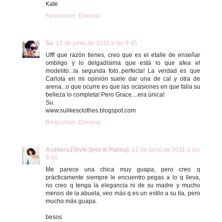
Kate
Responder
Eliminar
Su
12 de junio de 2011 a las 9:45
Ufff que razón tienes, creo que es el etalle de enseñar
ombligo y lo delgadísima que está lo que afea el
modelito...la segunda foto..perfecta! La verdad es que
Carlota en mi opinión suele dar una de cal y otra de
arena...o que ocurre es que las ocasiones en que falla su
belleza lo completa! Pero Grace....era única!
Su.
www.sulikesclothes.blogspot.com
Responder
Eliminar
AzaharaJStyle (lost in Palma)
12 de junio de 2011 a las
9:46
Me parece una chica muy guapa, pero creo q
prácticamente siempre le encuentro pegas a lo q lleva,
no creo q tenga la elegancia ni de su madre y mucho
menos de la abuela, veo más q es un estilo a su tía, pero
mucho más guapa.
besos