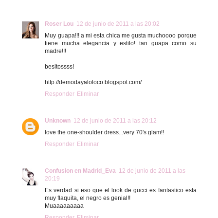
Roser Lou
12 de junio de 2011 a las 20:02
Muy guapa!!! a mi esta chica me gusta muchoooo porque
tiene mucha elegancia y estilo! tan guapa como su
madre!!!
besitossss!
http://demodayaloloco.blogspot.com/
Responder
Eliminar
Unknown
12 de junio de 2011 a las 20:12
love the one-shoulder dress...very 70's glam!!
Responder
Eliminar
Confusion en Madrid_Eva
12 de junio de 2011 a las
20:19
Es verdad si eso que el look de gucci es fantastico esta
muy flaquita, el negro es genial!!
Muaaaaaaaaa
Responder
Eliminar