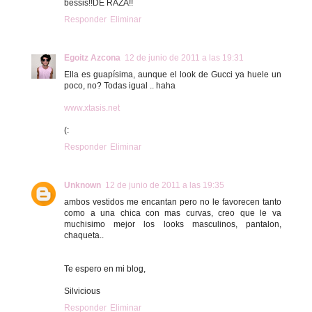
bessis!!DE RAZA!!
Responder
Eliminar
Egoitz Azcona
12 de junio de 2011 a las 19:31
Ella es guapísima, aunque el look de Gucci ya huele un
poco, no? Todas igual .. haha
www.xtasis.net
(:
Responder
Eliminar
Unknown
12 de junio de 2011 a las 19:35
ambos vestidos me encantan pero no le favorecen tanto
como a una chica con mas curvas, creo que le va
muchisimo mejor los looks masculinos, pantalon,
chaqueta..
Te espero en mi blog,
Silvicious
Responder
Eliminar