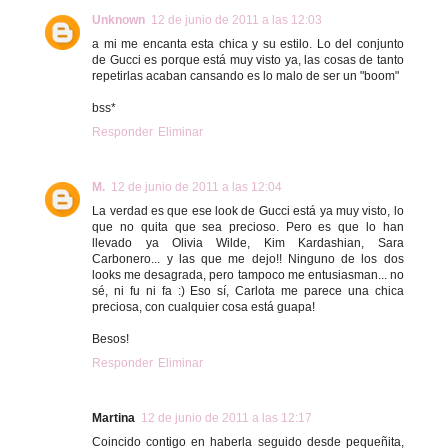
Unknown
12 de junio de 2011 a las 12:03
a mi me encanta esta chica y su estilo. Lo del conjunto
de Gucci es porque está muy visto ya, las cosas de tanto
repetirlas acaban cansando es lo malo de ser un "boom"
bss*
Responder
Eliminar
M.
12 de junio de 2011 a las 12:04
La verdad es que ese look de Gucci está ya muy visto, lo
que no quita que sea precioso. Pero es que lo han
llevado ya Olivia Wilde, Kim Kardashian, Sara
Carbonero... y las que me dejo!! Ninguno de los dos
looks me desagrada, pero tampoco me entusiasman... no
sé, ni fu ni fa :) Eso sí, Carlota me parece una chica
preciosa, con cualquier cosa está guapa!
Besos!
Responder
Eliminar
Martina
12 de junio de 2011 a las 12:17
Coincido contigo en haberla seguido desde pequeñita,