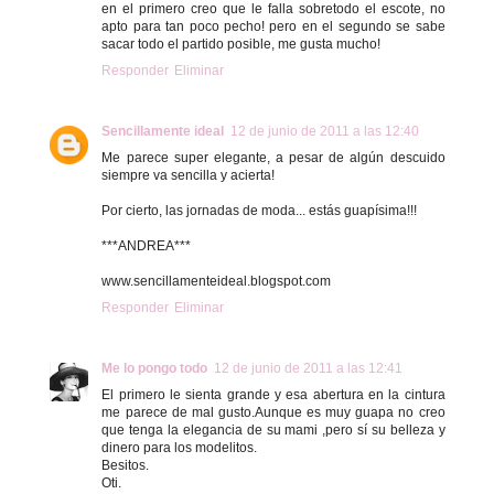
en el primero creo que le falla sobretodo el escote, no
apto para tan poco pecho! pero en el segundo se sabe
sacar todo el partido posible, me gusta mucho!
Responder
Eliminar
Sencillamente ideal
12 de junio de 2011 a las 12:40
Me parece super elegante, a pesar de algún descuido
siempre va sencilla y acierta!
Por cierto, las jornadas de moda... estás guapísima!!!
***ANDREA***
www.sencillamenteideal.blogspot.com
Responder
Eliminar
Me lo pongo todo
12 de junio de 2011 a las 12:41
El primero le sienta grande y esa abertura en la cintura
me parece de mal gusto.Aunque es muy guapa no creo
que tenga la elegancia de su mami ,pero sí su belleza y
dinero para los modelitos.
Besitos.
Oti.