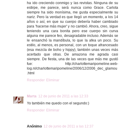
ha ido creciendo conmigo y las revistas. Ninguna de su
estirpe, me parece, será nunca como Grace. Carlota
siempre ha sido monísima, me gusta especialmente su
nariz. Pero la verdad es que llegó un momento, a los 14
años o así, en que su cuerpo debería haber cambiado
para 'hacerse más mujer' y no cambió. Ahora, creo, sigue
teniendo una cara bonita pero ese cuerpo sin curva
alguna me parece feo, desagradable incluso. Además se
le ensanchó la mandíbula, lo que la afea un poco. Su
estilo, al menos, es personal, con un toque afrancesado
(esa mezcla de boho y hippy), también unas veces más
acertado que otras. De amazona me agrada casi
siempre. De fiesta, una de las veces que más me gustó
fue: http://charlottemaripomeline.web-
log.nl/charlottemaripomeline/2006/12/2006_dec_glamou
.html
Responder
Eliminar
Marta
12 de junio de 2011 a las 12:33
Yo también me quedo con el segundo:)
Responder
Eliminar
Anónimo
12 de junio de 2011 a las 12:37