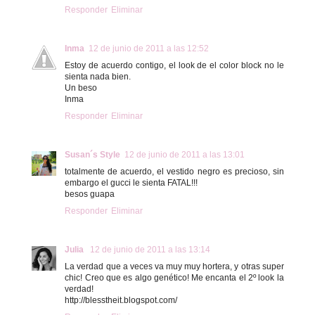
Responder
Eliminar
Inma
12 de junio de 2011 a las 12:52
Estoy de acuerdo contigo, el look de el color block no le
sienta nada bien.
Un beso
Inma
Responder
Eliminar
Susan´s Style
12 de junio de 2011 a las 13:01
totalmente de acuerdo, el vestido negro es precioso, sin
embargo el gucci le sienta FATAL!!!
besos guapa
Responder
Eliminar
Julia
12 de junio de 2011 a las 13:14
La verdad que a veces va muy muy hortera, y otras super
chic! Creo que es algo genético! Me encanta el 2º look la
verdad!
http://blesstheit.blogspot.com/