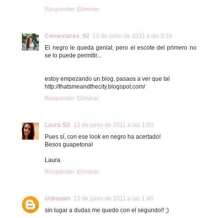
Responder
Eliminar
Cmnestares_92
13 de junio de 2011 a las 0:24
El negro le queda genial, pero el escote del primero no
se lo puede permitir...
estoy empezando un blog, pasaos a ver que tal
http://thatsmeandthecity.blogspot.com/
Responder
Eliminar
Laura SD
13 de junio de 2011 a las 1:00
Pues sí, con ese look en negro ha acertado!
Besos guapetona!
Laura
Responder
Eliminar
Unknown
13 de junio de 2011 a las 1:46
sin lugar a dudas me quedo con el segundo!! ;)