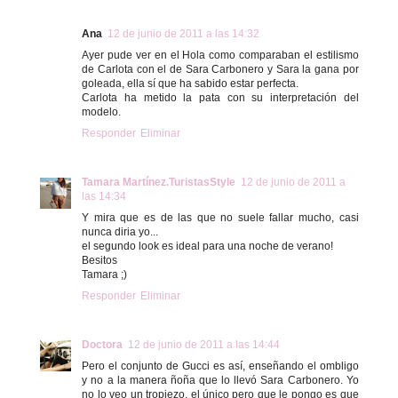
Ana
12 de junio de 2011 a las 14:32
Ayer pude ver en el Hola como comparaban el estilismo
de Carlota con el de Sara Carbonero y Sara la gana por
goleada, ella sí que ha sabido estar perfecta.
Carlota ha metido la pata con su interpretación del
modelo.
Responder
Eliminar
Tamara Martínez.TuristasStyle
12 de junio de 2011 a
las 14:34
Y mira que es de las que no suele fallar mucho, casi
nunca diria yo...
el segundo look es ideal para una noche de verano!
Besitos
Tamara ;)
Responder
Eliminar
Doctora
12 de junio de 2011 a las 14:44
Pero el conjunto de Gucci es así, enseñando el ombligo
y no a la manera ñoña que lo llevó Sara Carbonero. Yo
no lo veo un tropiezo, el único pero que le pongo es que