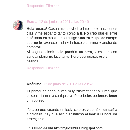
Responder
Eliminar
Estefa
12 de junio de 2011 a las 20:46
Hola guapa! Casualmente vi el primer look hace unos
días y me espantó tanto como a ti. No creo que el error
esté tanto en mostrar el ombligo sino en el tipo de cuerpo
que no le favorece nada y la hace planísima y ancha de
hombros.
Al segundo look tb le pondría un pero, y es que con
sandali plana no luce tanto. Pero está guapa, eso sí!
besitos
Responder
Eliminar
Anónimo
12 de junio de 2011 a las 20:57
El primer atuendo lo veo muy "disfraz" rihana. Creo que
el sentaría mal a cualquiera. Pero todos podemos tener
un tropiezo.
Yo creo que cuando un look, colores y demás compañía
funcionan, hay que estudiar mucho el look a la hora de
arriesgarse.
un saludo desde http://nyu-tamura.blogspot.com/