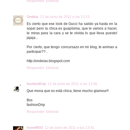
Responder
Eliminar
Ondeia
12 de junio de 2011 a las 13:15
Es cierto que ese look de Gucci ha salido ya hasta en la
sopa! pero la chica es guapísima, que le vamos a hacer,
le miras para la cara y se te olvida lo que lleva puesto!
jajaja...
Por cierto, que tengo concursazo en mi blog, te animas a
participar??...
http://ondeias.blogspot.com
Responder
Eliminar
fashionDrip
12 de junio de 2011 a las 13:36
Que mona que es está chica, tiene mucho glamour!!
Bss
fashionDrip
Responder
Eliminar
IreneMSG
12 de junio de 2011 a las 13:41