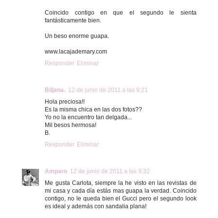
Coincido contigo en que el segundo le sienta
fantásticamente bien.
Un beso enorme guapa.
www.lacajademary.com
Responder
Eliminar
Biljana.
12 de junio de 2011 a las 9:21
Hola preciosa!!
Es la misma chica en las dos fotos??
Yo no la encuentro tan delgada...
Mil besos hermosa!
B.
Responder
Eliminar
Amparo
12 de junio de 2011 a las 9:32
Me gusta Carlota, siempre la he visto en las revistas de
mi casa y cada día estás mas guapa la verdad. Coincido
contigo, no le queda bien el Gucci pero el segundo look
es ideal y además con sandalia plana!