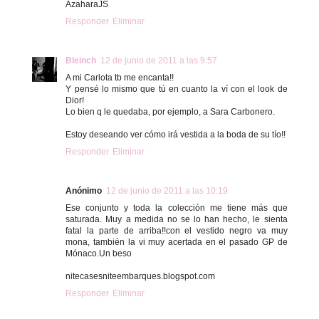
AzaharaJS
Responder
Eliminar
Bleinch
12 de junio de 2011 a las 9:57
A mi Carlota tb me encanta!!
Y pensé lo mismo que tú en cuanto la ví con el look de
Dior!
Lo bien q le quedaba, por ejemplo, a Sara Carbonero.
Estoy deseando ver cómo irá vestida a la boda de su tío!!
Responder
Eliminar
Anónimo
12 de junio de 2011 a las 10:19
Ese conjunto y toda la colección me tiene más que
saturada. Muy a medida no se lo han hecho, le sienta
fatal la parte de arriba!!con el vestido negro va muy
mona, también la vi muy acertada en el pasado GP de
Mónaco.Un beso
nitecasesniteembarques.blogspot.com
Responder
Eliminar