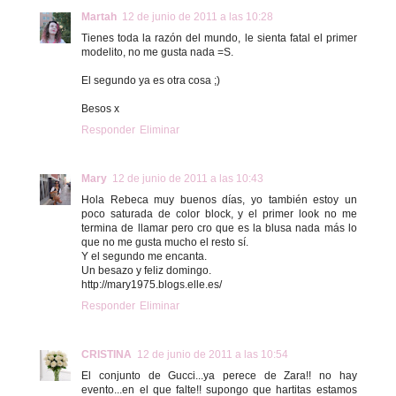
Martah
12 de junio de 2011 a las 10:28
Tienes toda la razón del mundo, le sienta fatal el primer
modelito, no me gusta nada =S.
El segundo ya es otra cosa ;)
Besos x
Responder
Eliminar
Mary
12 de junio de 2011 a las 10:43
Hola Rebeca muy buenos días, yo también estoy un
poco saturada de color block, y el primer look no me
termina de llamar pero cro que es la blusa nada más lo
que no me gusta mucho el resto sí.
Y el segundo me encanta.
Un besazo y feliz domingo.
http://mary1975.blogs.elle.es/
Responder
Eliminar
CRISTINA
12 de junio de 2011 a las 10:54
El conjunto de Gucci...ya perece de Zara!! no hay
evento...en el que falte!! supongo que hartitas estamos