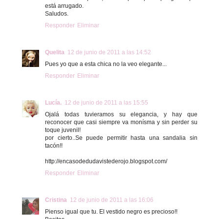
está arrugado.
Saludos.
Responder
Eliminar
Quelita
12 de junio de 2011 a las 14:52
Pues yo que a esta chica no la veo elegante...
Responder
Eliminar
Lucía.
12 de junio de 2011 a las 15:55
Ojalá todas tuvieramos su elegancia, y hay que
reconocer que casi siempre va monísma y sin perder su
toque juvenil!
por cierto..Se puede permitir hasta una sandalia sin
tacón!!
http://encasodedudavistederojo.blogspot.com/
Responder
Eliminar
Cristina
12 de junio de 2011 a las 16:06
Pienso igual que tu. El vestido negro es precioso!!