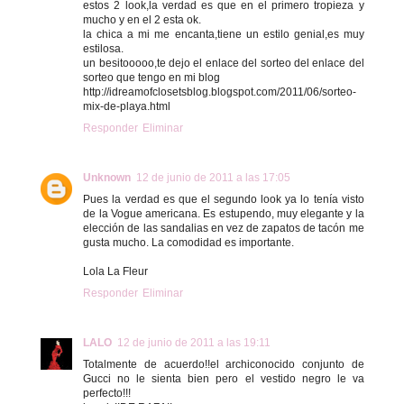
estos 2 look,la verdad es que en el primero tropieza y
mucho y en el 2 esta ok.
la chica a mi me encanta,tiene un estilo genial,es muy
estilosa.
un besitooooo,te dejo el enlace del sorteo del enlace del
sorteo que tengo en mi blog
http://idreamofclosetsblog.blogspot.com/2011/06/sorteo-
mix-de-playa.html
Responder
Eliminar
Unknown
12 de junio de 2011 a las 17:05
Pues la verdad es que el segundo look ya lo tenía visto
de la Vogue americana. Es estupendo, muy elegante y la
elección de las sandalias en vez de zapatos de tacón me
gusta mucho. La comodidad es importante.
Lola La Fleur
Responder
Eliminar
LALO
12 de junio de 2011 a las 19:11
Totalmente de acuerdo!!el archiconocido conjunto de
Gucci no le sienta bien pero el vestido negro le va
perfecto!!!