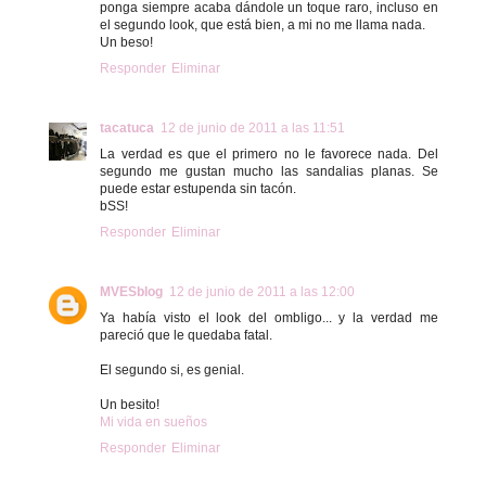
ponga siempre acaba dándole un toque raro, incluso en
el segundo look, que está bien, a mi no me llama nada.
Un beso!
Responder
Eliminar
tacatuca
12 de junio de 2011 a las 11:51
La verdad es que el primero no le favorece nada. Del
segundo me gustan mucho las sandalias planas. Se
puede estar estupenda sin tacón.
bSS!
Responder
Eliminar
MVESblog
12 de junio de 2011 a las 12:00
Ya había visto el look del ombligo... y la verdad me
pareció que le quedaba fatal.
El segundo si, es genial.
Un besito!
Mi vida en sueños
Responder
Eliminar