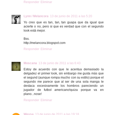
Responder
Eliminar
Lynn / Melancora
13 de junio de 2011 a las 5:20
Yo creo que es tan, tan, tan guapa que da igual que
acierte o no, pero si que es verdad que con el segundo
look está mejor.
Bss.
http://melancora.blogspot.com
Responder
Eliminar
Moscana
13 de junio de 2011 a las 6:43
Estoy de acuerdo con que le acentua demasiado la
delgadez el primer look, sin embargo me gusta más que
el segund (aunque rompa mucho con su estilo) porque el
segundo me parece que al ser de una sola manga le
destaca excesivamente los hombros pareciendo un
jugador de futbol americano!quiza porque va en
plano...nose!
Responder
Eliminar
Weysa
13 de junio de 2011 a las 19:18