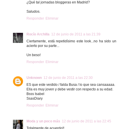
¿Qué tal jornadas bloggeras en Madrid?
Saludos.
Responder
Eliminar
Rocío Archilla
12 de junio de 2011 a las 21:39
Ciertamente, está repetidísimo este look...no ha sido un
acierto por su parte...
Un beso!
Responder
Eliminar
Unknown
12 de junio de 2011 a las 22:30
ES que este vestido / falda Busa / lo que sea cansaaaaa.
Ella es muy joven y debe vestir con respecto a su edad.
Bsss Isabel
SsasDiary
Responder
Eliminar
Moda y un poco más
12 de junio de 2011 a las 22:45
Totalmente de acuerdo!!