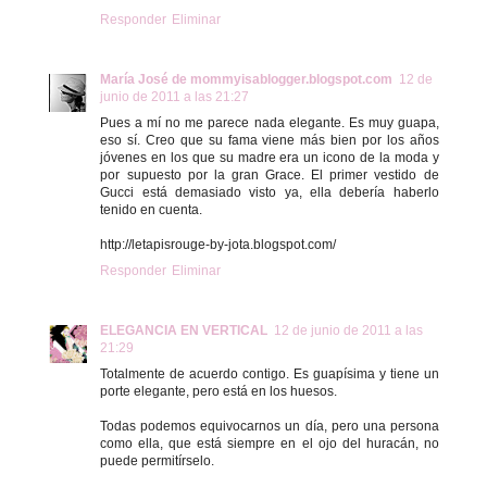
Responder
Eliminar
María José de mommyisablogger.blogspot.com
12 de
junio de 2011 a las 21:27
Pues a mí no me parece nada elegante. Es muy guapa,
eso sí. Creo que su fama viene más bien por los años
jóvenes en los que su madre era un icono de la moda y
por supuesto por la gran Grace. El primer vestido de
Gucci está demasiado visto ya, ella debería haberlo
tenido en cuenta.
http://letapisrouge-by-jota.blogspot.com/
Responder
Eliminar
ELEGANCIA EN VERTICAL
12 de junio de 2011 a las
21:29
Totalmente de acuerdo contigo. Es guapísima y tiene un
porte elegante, pero está en los huesos.
Todas podemos equivocarnos un día, pero una persona
como ella, que está siempre en el ojo del huracán, no
puede permitírselo.