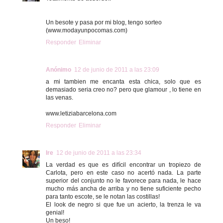
Un besote y pasa por mi blog, tengo sorteo
(www.modayunpocomas.com)
Responder
Eliminar
Anónimo
12 de junio de 2011 a las 23:09
a mi tambien me encanta esta chica, solo que es
demasiado seria creo no? pero que glamour , lo tiene en
las venas.
www.letiziabarcelona.com
Responder
Eliminar
Ire
12 de junio de 2011 a las 23:34
La verdad es que es difícil encontrar un tropiezo de
Carlota, pero en este caso no acertó nada. La parte
superior del conjunto no le favorece para nada, le hace
mucho más ancha de arriba y no tiene suficiente pecho
para tanto escote, se le notan las costillas!
El look de negro si que fue un acierto, la trenza le va
genial!
Un beso!