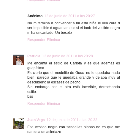
Anónimo
12 de junio de 2011 a las 20:27
No m termina d convencer a mi esta niña le veo cara d
ser imposible d aguantar, eso si el look del vestido negro
m ha encantado. Un besote
Responder
Eliminar
Patricia
12 de junio de 2011 a las 20:28
Me encanta el estilo de Carlota y es que ademas es
guapísima.
Es cierto que el modelito de Gucci no le quedaba nada
bien, parecía que le quedaba grande y dejaba muy al
descubierto la escasez de pecho.
Sin embargo con el otro está increíble, derrochando
estilo.
bss
Responder
Eliminar
Juan Vega
12 de junio de 2011 a las 20:33
Ese vestido negro con sandalias planas no es que me
parezca un aciertazo...