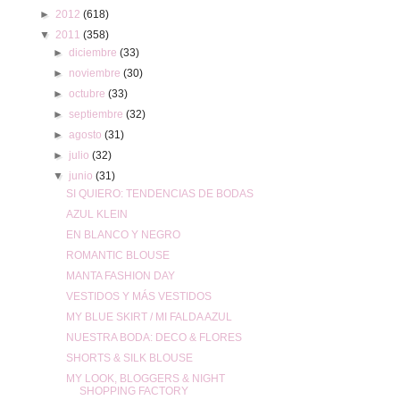
►
2012
(618)
▼
2011
(358)
►
diciembre
(33)
►
noviembre
(30)
►
octubre
(33)
►
septiembre
(32)
►
agosto
(31)
►
julio
(32)
▼
junio
(31)
SI QUIERO: TENDENCIAS DE BODAS
AZUL KLEIN
EN BLANCO Y NEGRO
ROMANTIC BLOUSE
MANTA FASHION DAY
VESTIDOS Y MÁS VESTIDOS
MY BLUE SKIRT / MI FALDA AZUL
NUESTRA BODA: DECO & FLORES
SHORTS & SILK BLOUSE
MY LOOK, BLOGGERS & NIGHT
SHOPPING FACTORY