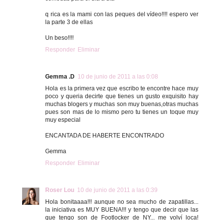
q rica es la mami con las peques del vídeo!!!! espero ver
la parte 3 de ellas
Un beso!!!!
Responder
Eliminar
Gemma .D
10 de junio de 2011 a las 0:08
Hola es la primera vez que escribo te encontre hace muy
poco y queria decirte que tienes un gusto exquisito hay
muchas blogers y muchas son muy buenas,otras muchas
pues son mas de lo mismo pero tu tienes un toque muy
muy especial
ENCANTADA DE HABERTE ENCONTRADO
Gemma
Responder
Eliminar
Roser Lou
10 de junio de 2011 a las 0:39
Hola bonitaaaa!!! aunque no sea mucho de zapatillas...
la iniciativa es MUY BUENA!!! y tengo que decir que las
que tengo son de Footlocker de NY... me volví loca!