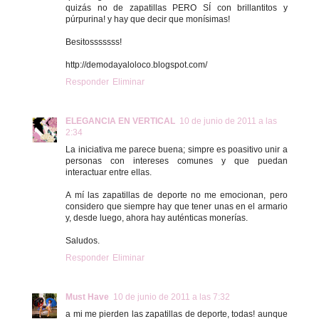
quizás no de zapatillas PERO SÍ con brillantitos y
púrpurina! y hay que decir que monísimas!
Besitosssssss!
http://demodayaloloco.blogspot.com/
Responder
Eliminar
ELEGANCIA EN VERTICAL
10 de junio de 2011 a las
2:34
La iniciativa me parece buena; simpre es poasitivo unir a
personas con intereses comunes y que puedan
interactuar entre ellas.
A mí las zapatillas de deporte no me emocionan, pero
considero que siempre hay que tener unas en el armario
y, desde luego, ahora hay auténticas monerías.
Saludos.
Responder
Eliminar
Must Have
10 de junio de 2011 a las 7:32
a mi me pierden las zapatillas de deporte, todas! aunque