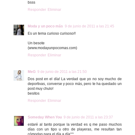
bsss
Responder
Eliminar
Moda y un poco más
9 de junio de 2011 a las 21:45
Es un tema curioso curisoso!!
Un besote
(www.modayunpocomas.com)
Responder
Eliminar
MeG
9 de junio de 2011 a las 21:50
Dos post en el día! La verdad que yo no soy mucho de
deportivas, converse y poco más, pero te ha quedado un
post muy chulo!
besitos
Responder
Eliminar
Someday When You
9 de junio de 2011 a las 23:37
estaré al tanto porque la verdad es q me paso muchos
días con un tipo u otro de playeras, me resultan tan
cómodas para el día a día^^