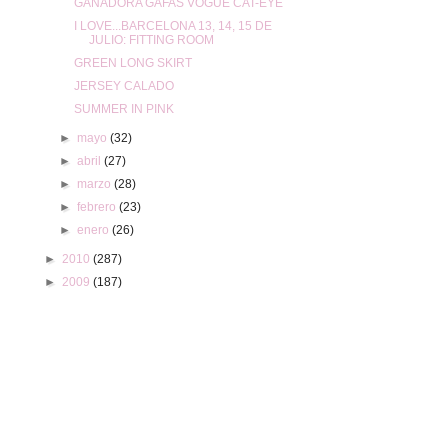
GANADORA GAFAS VOGUE CAT-EYE
I LOVE...BARCELONA 13, 14, 15 DE
JULIO: FITTING ROOM
GREEN LONG SKIRT
JERSEY CALADO
SUMMER IN PINK
►
mayo
(32)
►
abril
(27)
►
marzo
(28)
►
febrero
(23)
►
enero
(26)
►
2010
(287)
►
2009
(187)