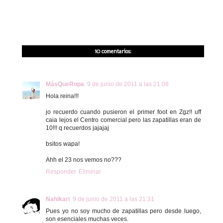
10 comentarios:
MásQueRopa
9 de junio de 2011 a las 21:08
Hola reina!!!
jo recuerdo cuando pusieron el primer foot en Zgz!! uff
caia lejos el Centro comercial pero las zapatillas eran de
10!!! q recuerdos jajajaj
bsitos wapa!
Ahh el 23 nos vemos no???
Responder
Eliminar
Nahikari
9 de junio de 2011 a las 21:31
Pues yo no soy mucho de zapatillas pero desde luego,
son esenciales muchas veces.