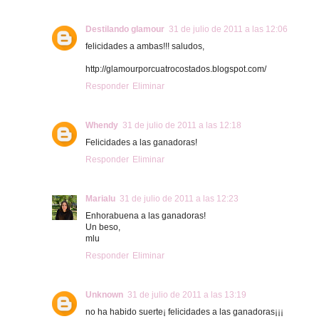
Destilando glamour
31 de julio de 2011 a las 12:06
felicidades a ambas!!! saludos,
http://glamourporcuatrocostado​s.blogspot.com/
Responder
Eliminar
Whendy
31 de julio de 2011 a las 12:18
Felicidades a las ganadoras!
Responder
Eliminar
Marialu
31 de julio de 2011 a las 12:23
Enhorabuena a las ganadoras!
Un beso,
mlu
Responder
Eliminar
Unknown
31 de julio de 2011 a las 13:19
no ha habido suerte¡ felicidades a las ganadoras¡¡¡