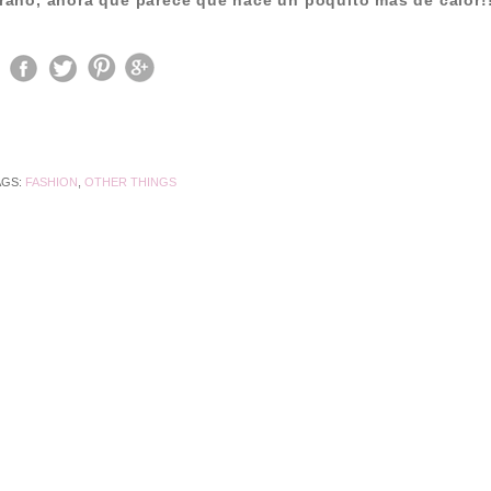
rano, ahora que parece que hace un poquito más de calor!
AGS:
FASHION
,
OTHER THINGS