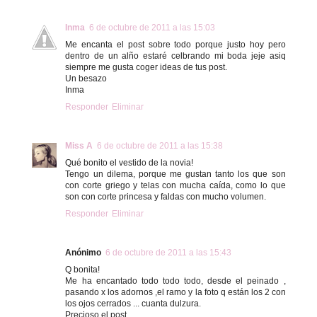
Inma
6 de octubre de 2011 a las 15:03
Me encanta el post sobre todo porque justo hoy pero
dentro de un alño estaré celbrando mi boda jeje asiq
siempre me gusta coger ideas de tus post.
Un besazo
Inma
Responder
Eliminar
Miss A
6 de octubre de 2011 a las 15:38
Qué bonito el vestido de la novia!
Tengo un dilema, porque me gustan tanto los que son
con corte griego y telas con mucha caída, como lo que
son con corte princesa y faldas con mucho volumen.
Responder
Eliminar
Anónimo
6 de octubre de 2011 a las 15:43
Q bonita!
Me ha encantado todo todo todo, desde el peinado ,
pasando x los adornos ,el ramo y la foto q están los 2 con
los ojos cerrados ... cuanta dulzura.
Precioso el post.