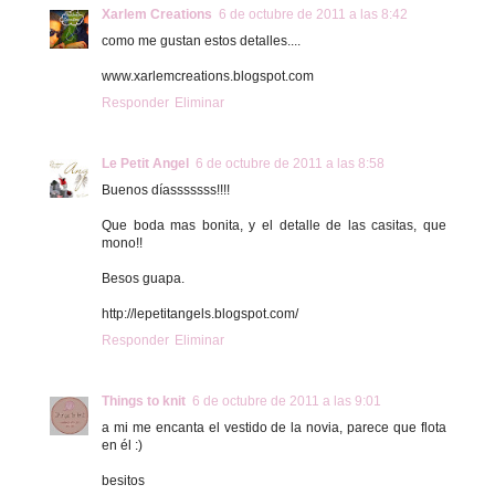
Xarlem Creations
6 de octubre de 2011 a las 8:42
como me gustan estos detalles....
www.xarlemcreations.blogspot.com
Responder
Eliminar
Le Petit Angel
6 de octubre de 2011 a las 8:58
Buenos díasssssss!!!!
Que boda mas bonita, y el detalle de las casitas, que
mono!!
Besos guapa.
http://lepetitangels.blogspot.com/
Responder
Eliminar
Things to knit
6 de octubre de 2011 a las 9:01
a mi me encanta el vestido de la novia, parece que flota
en él :)
besitos