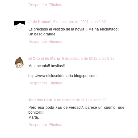
Responder
Eliminar
Little Hannah
6 de octubre de 2011 a las 9:32
Es precioso el vestido de la novia :) Me ha encnatado!
Un beso grande
Responder
Eliminar
El Closet de Maria
6 de octubre de 2011 a las 9:33
Me encanta!! besitos!!
http://www.elclosetdemaria.blogspot.com
Responder
Eliminar
Tocados Petit
6 de octubre de 2011 a las 9:35
Pero esa boda ¿Es de verdad?, parece un cuento, que
bonito!!!!!
Marta.
Responder
Eliminar