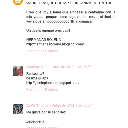
MADRECITA QUÉ BODAS SE ORGANIZA LA GENTE!!!
Creo que voy a tener que empezar a centrarme con la
mía yaaaa...porque como siga viendo cosas al final lo
voy a querer toooodoooooo!!!!! jajajajajaja!!!
Un besito enorme preciosa!!
HERMANAS BOLENA
http://hermanasbolena.blogspot.com/
Responder
Eliminar
Cristina
6 de octubre de 2011 a las 20:59
Fantástica!!
besitos guapa
http://giseleglamour.blogspot.com/
Responder
Eliminar
ZEPETIT
6 de octubre de 2011 a las 21:24
Me gusta por su sencillez.
Zepequeña.