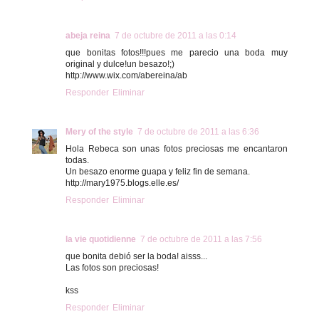
abeja reina
7 de octubre de 2011 a las 0:14
que bonitas fotos!!!pues me parecio una boda muy
original y dulce!un besazo!;)
http://www.wix.com/abereina/ab
Responder
Eliminar
Mery of the style
7 de octubre de 2011 a las 6:36
Hola Rebeca son unas fotos preciosas me encantaron
todas.
Un besazo enorme guapa y feliz fin de semana.
http://mary1975.blogs.elle.es/
Responder
Eliminar
la vie quotidienne
7 de octubre de 2011 a las 7:56
que bonita debió ser la boda! aisss...
Las fotos son preciosas!
kss
Responder
Eliminar