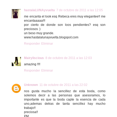
hastalaLUNAyvuelta
7 de octubre de 2011 a las 12:05
me encanta el look esq Rebeca eres muy elegantee!! me
encantaaaaa!!!
por cierto de donde son loos pendientes? esq son
preciosos :)
un beso muy grande.
www.hastalalunayvuelta.blogspot.com
Responder
Eliminar
Mairyliscious
8 de octubre de 2011 a las 12:03
amazing !!!!
Responder
Eliminar
Unknown
11 de octubre de 2011 a las 22:02
nos gusta mucho la sencillez de esta boda, como
solemos decir a las personas que asesoramos, lo
importante es que la boda capte la esencia de cada
uno,ademas detras de tanta sencillez hay mucho
trabajo!!
preciosa!!
PM