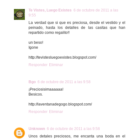
Te Vistes, Luego Existes
6 de octubre de 2011 a las
9:55
La verdad que si que es preciosa, desde el vestido y el
peinado, hasta los detalles de las casitas que han
repartido como regalito!!
un beso!
Igone
http://tevistesluegoexistes.blogspot.com/
Responder
Eliminar
Bgo
6 de octubre de 2011 a las 9:58
¡Preciosisimaaaaaa!
Besicos.
http://laventanadegogo.blogspot.com/
Responder
Eliminar
Unknown
6 de octubre de 2011 a las 9:58
Unos detales preciosos, me encanta una boda en el