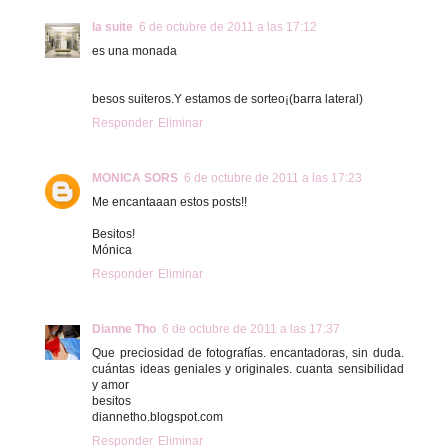
la suite
6 de octubre de 2011 a las 17:12
es una monada
besos suiteros.Y estamos de sorteo¡(barra lateral)
Responder
Eliminar
MONICA SORS
6 de octubre de 2011 a las 17:23
Me encantaaan estos posts!!
Besitos!
Mónica
Responder
Eliminar
Dianne Tho
6 de octubre de 2011 a las 17:37
Que preciosidad de fotografías. encantadoras, sin duda.
cuántas ideas geniales y originales. cuanta sensibilidad
y amor
besitos
diannetho.blogspot.com
Responder
Eliminar