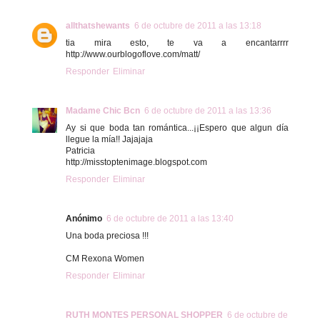
allthatshewants
6 de octubre de 2011 a las 13:18
tia mira esto, te va a encantarrrr
http://www.ourblogoflove.com/matt/
Responder
Eliminar
Madame Chic Bcn
6 de octubre de 2011 a las 13:36
Ay si que boda tan romántica...¡¡Espero que algun día
llegue la mía!! Jajajaja
Patricia
http://misstoptenimage.blogspot.com
Responder
Eliminar
Anónimo
6 de octubre de 2011 a las 13:40
Una boda preciosa !!!
CM Rexona Women
Responder
Eliminar
RUTH MONTES PERSONAL SHOPPER
6 de octubre de