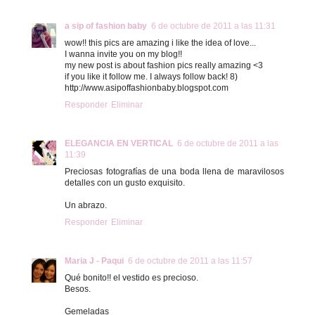
a sip of fashion baby
6 de octubre de 2011 a las 11:31
wow!! this pics are amazing i like the idea of love...
I wanna invite you on my blog!!
my new post is about fashion pics really amazing <3
if you like it follow me. I always follow back! 8)
http://www.asipoffashionbaby.blogspot.com
Responder
Eliminar
ELEGANCIA EN VERTICAL
6 de octubre de 2011 a las
11:39
Preciosas fotografías de una boda llena de maravilosos
detalles con un gusto exquisito.
Un abrazo.
Responder
Eliminar
Maria J - Paqui
6 de octubre de 2011 a las 11:57
Qué bonito!! el vestido es precioso.
Besos.
Gemeladas