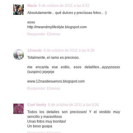
María
6 de octubre de 2011 a las 8:22
Absolutamente... qué dulces y precisoas fotos... :)
xoxo
http://meandmylifestyle.blogspot.com
Responder
Eliminar
12nasds
6 de octubre de 2011 a las 8:26
Totalmente, el ramo es precioso.
me encanta ese estilo, esos detallitos...ayyyysssss
(suspiro) jejejeje
www.12nasdesuenos.blogspot.com
Responder
Eliminar
Cool Vanity
6 de octubre de 2011 a las 8:26
Todos los detalles son preciosos! Y el vestido muy
sencillo y maravilloso
Unas fotos muy bonitas!
Un beso guapa