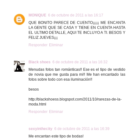
MONIQUE
6 de octubre de 2011 a las 16:17
QUE BONITO PARECE DE CUENTO¡¡¡¡¡ ME ENCANTA
LA GENTE QUE SE CASA Y TIENE EN CUENTA HASTA
EL ULTIMO DETALLE, AQUI TE INCLUYO A TI. BESOS Y
FELIZ JUEVES¡¡¡
Responder
Eliminar
Black shoes
6 de octubre de 2011 a las 16:32
Menudas fotos tan románticas!! Ese es el tipo de vestido
de novia que me gusta para mi!! Me han encantado las
fotos sobre todo con esa iluminación!!
besos
http://blackshoess.blogspot.com/2011/10/rarezas-de-la-
moda.html
Responder
Eliminar
sexyinthecity
6 de octubre de 2011 a las 16:39
Me encantan este tipo de bodas!