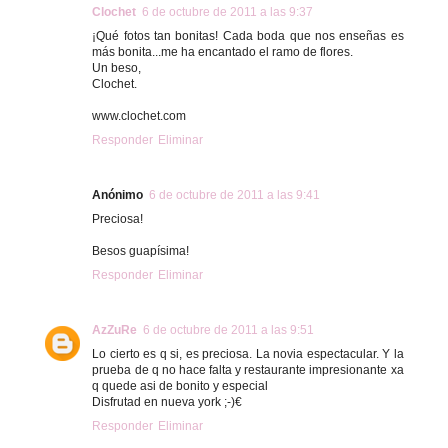
Clochet
6 de octubre de 2011 a las 9:37
¡Qué fotos tan bonitas! Cada boda que nos enseñas es
más bonita...me ha encantado el ramo de flores.
Un beso,
Clochet.
www.clochet.com
Responder
Eliminar
Anónimo
6 de octubre de 2011 a las 9:41
Preciosa!
Besos guapísima!
Responder
Eliminar
AzZuRe
6 de octubre de 2011 a las 9:51
Lo cierto es q si, es preciosa. La novia espectacular. Y la
prueba de q no hace falta y restaurante impresionante xa
q quede asi de bonito y especial
Disfrutad en nueva york ;-)€
Responder
Eliminar