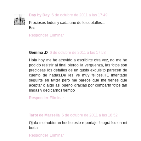
Day by Day
6 de octubre de 2011 a las 17:49
Preciosos todos y cada uno de los detalles...
Bss
Responder
Eliminar
Gemma .D
6 de octubre de 2011 a las 17:53
Hola hoy me he atrevido a escribirte otra vez, no me he
podido resistir al final pierdo la verguenza, las fotos son
preciosas los detalles de un gusto exquisito parecen de
cuento de hadas.De les ve muy felices.HE intentado
seguirte en twiter pero me parece que me tienes que
aceptar o algo asi bueno gracias por compartir fotos tan
lindas y dedicarnos tiempo
Responder
Eliminar
Tarot de Marsella
6 de octubre de 2011 a las 18:52
Ojala me hubieran hecho este reportaje fotográfico en mi
boda...
Responder
Eliminar