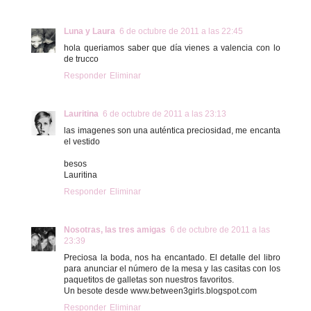
Luna y Laura
6 de octubre de 2011 a las 22:45
hola queriamos saber que día vienes a valencia con lo
de trucco
Responder
Eliminar
Lauritina
6 de octubre de 2011 a las 23:13
las imagenes son una auténtica preciosidad, me encanta
el vestido
besos
Lauritina
Responder
Eliminar
Nosotras, las tres amigas
6 de octubre de 2011 a las
23:39
Preciosa la boda, nos ha encantado. El detalle del libro
para anunciar el número de la mesa y las casitas con los
paquetitos de galletas son nuestros favoritos.
Un besote desde www.between3girls.blogspot.com
Responder
Eliminar