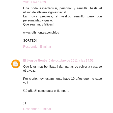
2011 a las 14:29
Una boda espectacular, personal y sencilla, hasta el
último detalle era algo especial.
La novia preciosa, el vestido sencillo pero con
personalidad y gusto.
Que sean muy felices!
www.ruthmontes.com/blog
SORTEO!!
Responder
Eliminar
El blog de Renée
6 de octubre de 2011 a las 14:51
Que fotos más bonitas...!! dan ganas de volver a casarse
otra vez...
Por cierto, hoy justammente hace 10 años que me casé
yo!!
!10 años!!! como pasa el tiempo...
;-)
Responder
Eliminar