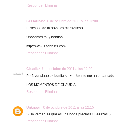
Responder
Eliminar
La Florinata
6 de octubre de 2011 a las 12:00
El vestido de la novia es maravilloso.
Unas fotos muy bonitas!
http://www.laflorinata.com
Responder
Eliminar
Claudia*
6 de octubre de 2011 a las 12:02
Porfavor sique es bonita si...y diferente me ha encantado!
LOS MOMENTOS DE CLAUDIA...
Responder
Eliminar
Unknown
6 de octubre de 2011 a las 12:15
Sí, la verdad es que es una boda preciosa!! Besazos :)
Responder
Eliminar