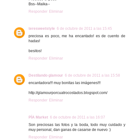
Bss--Maika--
Responder
Eliminar
teresweetstyle
6 de octubre de 2011 a las 15:45
preciosa es poco, me ha encantado! es de cuento de
hadas!
besitos!
Responder
Eliminar
Destilando glamour
6 de octubre de 2011 a las 15:58
encantadora!!! muy bonitas las imágenes!!!
http://glamourporcuatrocostados.blogspot.com/
Responder
Eliminar
PÍA Market
6 de octubre de 2011 a las 16:07
Son preciosas las fotos y la boda, todo muy cuidado y
muy personal, dan ganas de casarse de nuevo :)
Responder
Eliminar