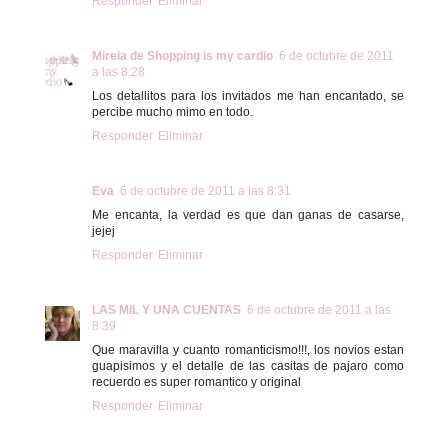
Responder
Eliminar
Mireia de Shopping is my cardio
6 de octubre de 2011
a las 8:28
Los detallitos para los invitados me han encantado, se
percibe mucho mimo en todo.
Responder
Eliminar
Eva
6 de octubre de 2011 a las 8:31
Me encanta, la verdad es que dan ganas de casarse,
jejej
Responder
Eliminar
LAS MIL Y UNA CUENTAS
6 de octubre de 2011 a las
8:39
Que maravilla y cuanto romanticismo!!!, los novios estan
guapisimos y el detalle de las casitas de pajaro como
recuerdo es super romantico y original
Responder
Eliminar