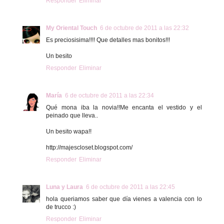
Responder
Eliminar
My Oriental Touch
6 de octubre de 2011 a las 22:32
Es preciosisima!!!! Que detalles mas bonitos!!!
Un besito
Responder
Eliminar
María
6 de octubre de 2011 a las 22:34
Qué mona iba la novia!!Me encanta el vestido y el
peinado que lleva..
Un besito wapa!!
http://majescloset.blogspot.com/
Responder
Eliminar
Luna y Laura
6 de octubre de 2011 a las 22:45
hola queriamos saber que día vienes a valencia con lo
de trucco :)
Responder
Eliminar