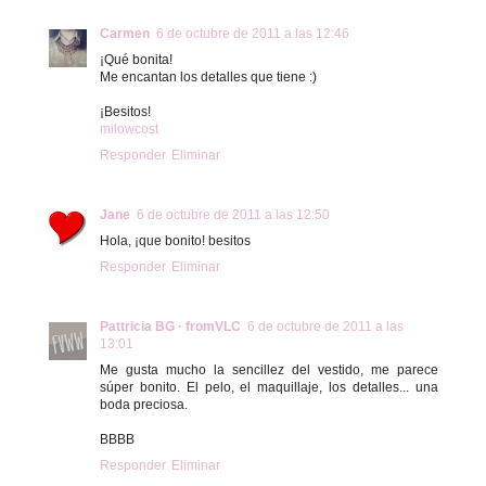
Carmen
6 de octubre de 2011 a las 12:46
¡Qué bonita!
Me encantan los detalles que tiene :)
¡Besitos!
milowcost
Responder
Eliminar
Jane
6 de octubre de 2011 a las 12:50
Hola, ¡que bonito! besitos
Responder
Eliminar
Pattricia BG · fromVLC
6 de octubre de 2011 a las
13:01
Me gusta mucho la sencillez del vestido, me parece
súper bonito. El pelo, el maquillaje, los detalles... una
boda preciosa.
BBBB
Responder
Eliminar