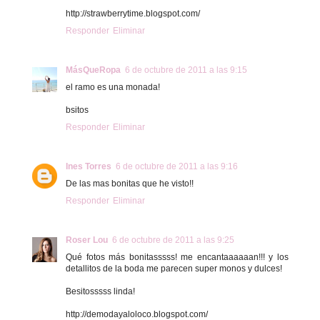
http://strawberrytime.blogspot.com/
Responder
Eliminar
MásQueRopa
6 de octubre de 2011 a las 9:15
el ramo es una monada!
bsitos
Responder
Eliminar
Ines Torres
6 de octubre de 2011 a las 9:16
De las mas bonitas que he visto!!
Responder
Eliminar
Roser Lou
6 de octubre de 2011 a las 9:25
Qué fotos más bonitasssss! me encantaaaaaan!!! y los
detallitos de la boda me parecen super monos y dulces!
Besitosssss linda!
http://demodayaloloco.blogspot.com/