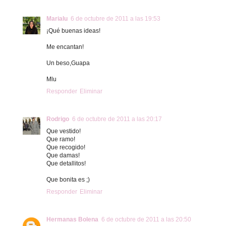
Marialu
6 de octubre de 2011 a las 19:53
¡Qué buenas ideas!
Me encantan!
Un beso,Guapa
Mlu
Responder
Eliminar
Rodrigo
6 de octubre de 2011 a las 20:17
Que vestido!
Que ramo!
Que recogido!
Que damas!
Que detallitos!
Que bonita es ;)
Responder
Eliminar
Hermanas Bolena
6 de octubre de 2011 a las 20:50