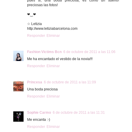
pues si, una boda preciosa, es como un sueño!
preciosas las fotos!
❤‿❤
☆ Letizia
http://www.letiziabarcelona.com
Responder
Eliminar
Fashion Victims Bcn
6 de octubre de 2011 a las 11:06
Me ha encantado el vestido de la novia!!!
Responder
Eliminar
Princesa
6 de octubre de 2011 a las 11:09
Una boda preciosa
Responder
Eliminar
Sophie Carmo
6 de octubre de 2011 a las 11:31
Me encanta :-)
Responder
Eliminar