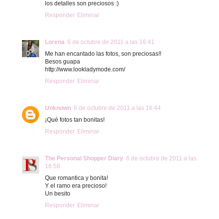
los detalles son preciosos :)
Responder
Eliminar
Lorena
6 de octubre de 2011 a las 16:41
Me han encantado las fotos, son preciosas!!
Besos guapa
http://www.lookladymode.com/
Responder
Eliminar
Unknown
6 de octubre de 2011 a las 16:44
¡Qué fotos tan bonitas!
Responder
Eliminar
The Personal Shopper Diary
6 de octubre de 2011 a las
16:58
Que romantica y bonita!
Y el ramo era precioso!
Un besito
Responder
Eliminar