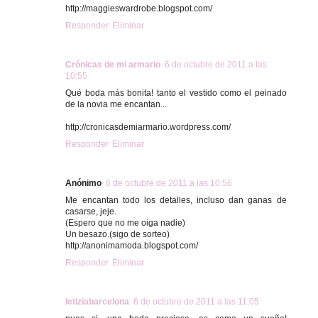
http://maggieswardrobe.blogspot.com/
Responder
Eliminar
Crónicas de mi armario
6 de octubre de 2011 a las
10:55
Qué boda más bonita! tanto el vestido como el peinado
de la novia me encantan...
http://cronicasdemiarmario.wordpress.com/
Responder
Eliminar
Anónimo
6 de octubre de 2011 a las 10:56
Me encantan todo los detalles, incluso dan ganas de
casarse, jeje.
(Espero que no me oiga nadie)
Un besazo.(sigo de sorteo)
http://anonimamoda.blogspot.com/
Responder
Eliminar
letiziabarcelona
6 de octubre de 2011 a las 11:05