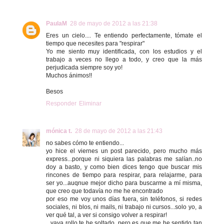
PaulaM
28 de mayo de 2012 a las 21:38
Eres un cielo.... Te entiendo perfectamente, tómate el
tiempo que necesites para "respirar"
Yo me siento muy identificada, con los estudios y el
trabajo a veces no llego a todo, y creo que la más
perjudicada siempre soy yo!
Muchos ánimos!!
Besos
Responder
Eliminar
mónica t.
28 de mayo de 2012 a las 21:43
no sabes cómo te entiendo...
yo hice el viernes un post parecido, pero mucho más
express...porque ni siquiera las palabras me salían..no
doy a basto, y como bien dices tengo que buscar mis
rincones de tiempo para respirar, para relajarme, para
ser yo...auqnue mejor dicho para buscarme a mí misma,
que creo que todavía no me he encontrado
por eso me voy unos días fuera, sin teléfonos, si redes
sociales, ni blos, ni mails, ni trabajo ni cursos...solo yo, a
ver qué tal, a ver si consigo volver a respirar!
...vaya rollo te he soltado, pero es que me he sentido tan