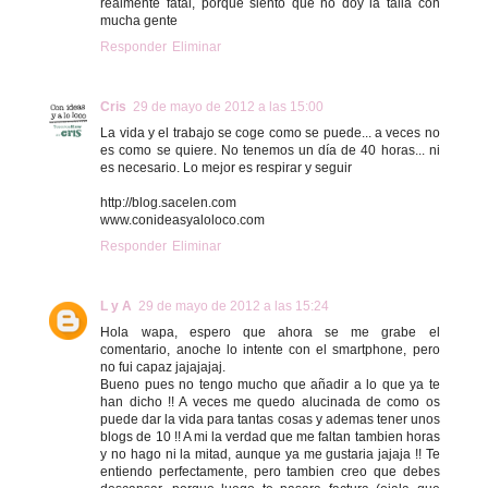
realmente fatal, porque siento que no doy la talla con
mucha gente
Responder
Eliminar
Cris
29 de mayo de 2012 a las 15:00
La vida y el trabajo se coge como se puede... a veces no
es como se quiere. No tenemos un día de 40 horas... ni
es necesario. Lo mejor es respirar y seguir
http://blog.sacelen.com
www.conideasyaloloco.com
Responder
Eliminar
L y A
29 de mayo de 2012 a las 15:24
Hola wapa, espero que ahora se me grabe el
comentario, anoche lo intente con el smartphone, pero
no fui capaz jajajajaj.
Bueno pues no tengo mucho que añadir a lo que ya te
han dicho !! A veces me quedo alucinada de como os
puede dar la vida para tantas cosas y ademas tener unos
blogs de 10 !! A mi la verdad que me faltan tambien horas
y no hago ni la mitad, aunque ya me gustaria jajaja !! Te
entiendo perfectamente, pero tambien creo que debes