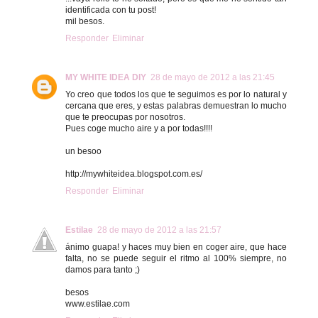
identificada con tu post!
mil besos.
Responder
Eliminar
MY WHITE IDEA DIY
28 de mayo de 2012 a las 21:45
Yo creo que todos los que te seguimos es por lo natural y
cercana que eres, y estas palabras demuestran lo mucho
que te preocupas por nosotros.
Pues coge mucho aire y a por todas!!!!
un besoo
http://mywhiteidea.blogspot.com.es/
Responder
Eliminar
Estilae
28 de mayo de 2012 a las 21:57
ánimo guapa! y haces muy bien en coger aire, que hace
falta, no se puede seguir el ritmo al 100% siempre, no
damos para tanto ;)
besos
www.estilae.com