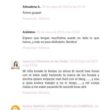
Almudena A.
28 de mayo de 2012 a las 23:48
Ánimo guapa!
Responder
Eliminar
Anónimo
28 de mayo de 2012 a las 23:52
Espero que tengas muchisima suerte en todo lo que
haces, y esto es para disfrutarlo. Besitos!
Responder
Eliminar
Laura La Chimenea de las Hadas
28 de mayo de 2012
a las 23:58
Mi niña tomate tu tiempo yo ahora tb necsit mas horas
con el bebe eatiy haciendo la marca de los tocada y
encima quiero empezar mas fuert con el bkog.........y eso
q ojala tuviera trabajin q no lo tengo........y mil cosaa
malas q me estan pasando tb necesiti tonar aire
Responder
Eliminar
ALICIA GARCIA / ATRAPADA POR LAS COMPRAS
29