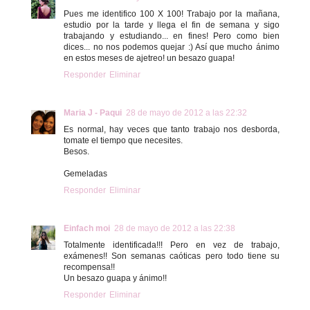
Pues me identifico 100 X 100! Trabajo por la mañana,
estudio por la tarde y llega el fin de semana y sigo
trabajando y estudiando... en fines! Pero como bien
dices... no nos podemos quejar :) Así que mucho ánimo
en estos meses de ajetreo! un besazo guapa!
Responder
Eliminar
Maria J - Paqui
28 de mayo de 2012 a las 22:32
Es normal, hay veces que tanto trabajo nos desborda,
tomate el tiempo que necesites.
Besos.
Gemeladas
Responder
Eliminar
Einfach moi
28 de mayo de 2012 a las 22:38
Totalmente identificada!!! Pero en vez de trabajo,
exámenes!! Son semanas caóticas pero todo tiene su
recompensa!!
Un besazo guapa y ánimo!!
Responder
Eliminar