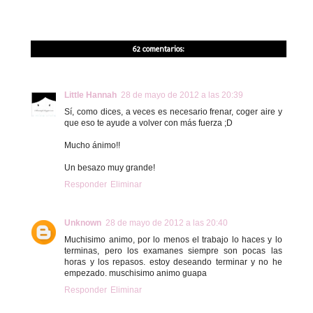
62 comentarios:
Little Hannah
28 de mayo de 2012 a las 20:39
Sí, como dices, a veces es necesario frenar, coger aire y
que eso te ayude a volver con más fuerza ;D
Mucho ánimo!!
Un besazo muy grande!
Responder
Eliminar
Unknown
28 de mayo de 2012 a las 20:40
Muchisimo animo, por lo menos el trabajo lo haces y lo
terminas, pero los examanes siempre son pocas las
horas y los repasos. estoy deseando terminar y no he
empezado. muschisimo animo guapa
Responder
Eliminar