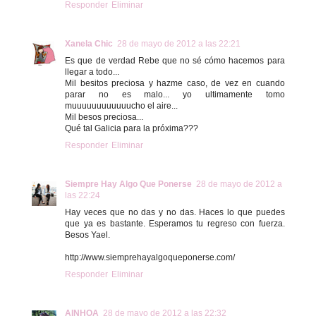
Responder
Eliminar
Xanela Chic
28 de mayo de 2012 a las 22:21
Es que de verdad Rebe que no sé cómo hacemos para
llegar a todo...
Mil besitos preciosa y hazme caso, de vez en cuando
parar no es malo... yo ultimamente tomo
muuuuuuuuuuuucho el aire...
Mil besos preciosa...
Qué tal Galicia para la próxima???
Responder
Eliminar
Siempre Hay Algo Que Ponerse
28 de mayo de 2012 a
las 22:24
Hay veces que no das y no das. Haces lo que puedes
que ya es bastante. Esperamos tu regreso con fuerza.
Besos Yael.
http://www.siemprehayalgoqueponerse.com/
Responder
Eliminar
AINHOA
28 de mayo de 2012 a las 22:32