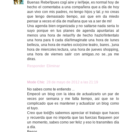
Buenas Rebe!!pues cogí aire y lei!!jeje, es normal hoy de
hecho el comentaba a una compañera que a día de hoy
aun vivo con mis padres, no tengo hijos y tal..y no creas
que tengo demasiado tiempo, asi que em da miedo
pensar a veces el día de mañana que va a ser de mi!
Una agenda bien organizada y no saltarse nada seria lo
suyo porque en tus planes de agenda apuntarias al
menos una hora de relax!!!y de hecho hazlo!!intentalo
una hora para ti cada día!!imaginate una hora de lunes
belleza, una hora de martes ocio(cine teatro, bares...)una
hora de miercoles lectura, una hora de jueves shopping,
una hora de viernes salir con amigas..no se...ya me
diras.
Responder
Eliminar
Mode Chic
28 de mayo de 2012 a las 21:19
No sabes como te entiendo ...
Empecé un blog con la idea de actualizarlo un par de
veces por semana y me falta tiempo, asi que se lo
complicado que es mantener y actualizar un blog como
el tuyo.
Creo que tod@s sabemos apreciar el trabajo que haces
y recuerda que no importa que las fuerzas flaqueen por
un momento, sabes como ser feliz y eso lo transmites día
a día.
Besos.