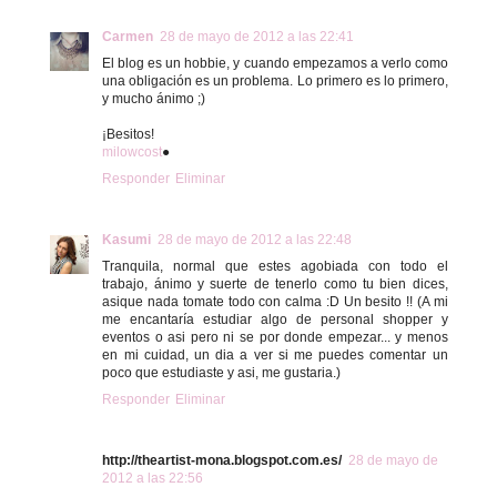
Carmen
28 de mayo de 2012 a las 22:41
El blog es un hobbie, y cuando empezamos a verlo como
una obligación es un problema. Lo primero es lo primero,
y mucho ánimo ;)
¡Besitos!
milowcost
●
Responder
Eliminar
Kasumi
28 de mayo de 2012 a las 22:48
Tranquila, normal que estes agobiada con todo el
trabajo, ánimo y suerte de tenerlo como tu bien dices,
asique nada tomate todo con calma :D Un besito !! (A mi
me encantaría estudiar algo de personal shopper y
eventos o asi pero ni se por donde empezar... y menos
en mi cuidad, un dia a ver si me puedes comentar un
poco que estudiaste y asi, me gustaria.)
Responder
Eliminar
http://theartist-mona.blogspot.com.es/
28 de mayo de
2012 a las 22:56