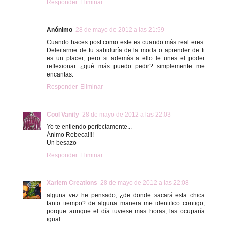
Responder
Eliminar
Anónimo
28 de mayo de 2012 a las 21:59
Cuando haces post como este es cuando más real eres.
Deleitarme de tu sabiduría de la moda o aprender de ti
es un placer, pero si además a ello le unes el poder
reflexionar...¿qué más puedo pedir? simplemente me
encantas.
Responder
Eliminar
Cool Vanity
28 de mayo de 2012 a las 22:03
Yo te entiendo perfectamente...
Ánimo Rebeca!!!!
Un besazo
Responder
Eliminar
Xarlem Creations
28 de mayo de 2012 a las 22:08
alguna vez he pensado, ¿de donde sacará esta chica
tanto tiempo? de alguna manera me identifico contigo,
porque aunque el día tuviese mas horas, las ocuparía
igual.