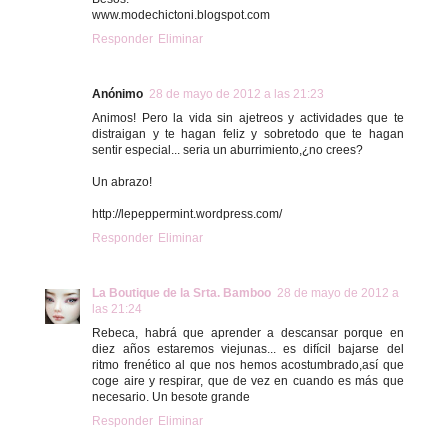
www.modechictoni.blogspot.com
Responder
Eliminar
Anónimo
28 de mayo de 2012 a las 21:23
Animos! Pero la vida sin ajetreos y actividades que te
distraigan y te hagan feliz y sobretodo que te hagan
sentir especial... seria un aburrimiento,¿no crees?
Un abrazo!
http://lepeppermint.wordpress.com/
Responder
Eliminar
La Boutique de la Srta. Bamboo
28 de mayo de 2012 a
las 21:24
Rebeca, habrá que aprender a descansar porque en
diez años estaremos viejunas... es difícil bajarse del
ritmo frenético al que nos hemos acostumbrado,así que
coge aire y respirar, que de vez en cuando es más que
necesario. Un besote grande
Responder
Eliminar