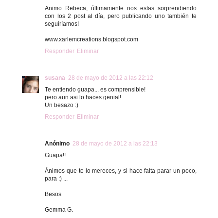
Animo Rebeca, últimamente nos estas sorprendiendo
con los 2 post al día, pero publicando uno también te
seguiríamos!
www.xarlemcreations.blogspot.com
Responder
Eliminar
susana
28 de mayo de 2012 a las 22:12
Te entiendo guapa... es comprensible!
pero aun asi lo haces genial!
Un besazo :)
Responder
Eliminar
Anónimo
28 de mayo de 2012 a las 22:13
Guapa!!
Ánimos que te lo mereces, y si hace falta parar un poco,
para :) ...
Besos
Gemma G.