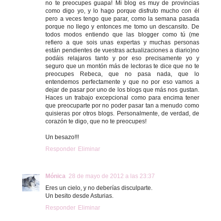
no te preocupes guapa! Mi blog es muy de provincias
como digo yo, y lo hago porque disfruto mucho con él
pero a veces tengo que parar, como la semana pasada
porque no llego y entonces me tomo un descansito. De
todos modos entiendo que las blogger como tú (me
refiero a que sois unas expertas y muchas personas
están pendientes de vuestras actualizaciones a diario)no
podáis relajaros tanto y por eso precisamente yo y
seguro que un montón más de lectoras te dice que no te
preocupes Rebeca, que no pasa nada, que lo
entendemos perfectamente y que no por eso vamos a
dejar de pasar por uno de los blogs que más nos gustan.
Haces un trabajo excepcional como para encima tener
que preocuparte por no poder pasar tan a menudo como
quisieras por otros blogs. Personalmente, de verdad, de
corazón te digo, que no te preocupes!
Un besazo!!!
Responder
Eliminar
Mónica
28 de mayo de 2012 a las 23:37
Eres un cielo, y no deberías disculparte.
Un besito desde Asturias.
Responder
Eliminar