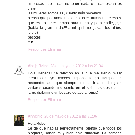
mil cosas que hacer, no tener nada q hacer eso si es
triste!
las mujeres somos así, cuanto más hacemos...
piensa que por ahora no tienes un churumbel que eso si
que es no tener tiempo para nada y para nadie, jeje
(habla la gran madre!!! a mi q ni me gustan los niños,
jejeje)
besotes
AJS
Responder
Eliminar
Abeja Reina
28 de mayo de 2012 a las 21:04
Hola Rebeca!una refexión en la que me siento muuy
identificada....yo aveces tmpoco tengo tiempo de
responder, aun que siempre intento ir a los blogs a
visitaros cuando me siento en el sofá despues de un
largo día!animo!un besazo de abeja reina;)
Responder
Eliminar
AnnChic
28 de mayo de 2012 a las 21:06
Hola Rebe!
Se de que hablas perfectamente, pienso que todos los
bloguers, saben muy bien esta situación. La semana