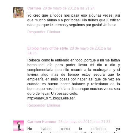
Carmen
28 de mayo de 2012 a las 21:24
Yo creo que a todos nos pasa eso algunas veces, así
que mucho ánimo y a por todas!! No tienes que justificar
nada, porque te leemos y seguimos por gusto! Un beso
Responder
Eliminar
El blog mery of the style
28 de mayo de 2012 a las
21:25
Rebeca como te entiendo en todo, porque a mi me faltan
horas del día para poder llevar mi dia a día y
complementarla necesito recurrir a la madrugada y si
tuviera algo más de tiempo estoy segura que lo
emplearía en más cosas por hacer así que de vez en
cuando es bueno hacer balance y reflexionar de lo
bueno que nos da el día a día aunque muchas veces sea
duro de llevar. Un besazo cielo.
http://mary1975.blogs.elle.es/
Responder
Eliminar
Carmen Hummer
28 de mayo de 2012 a las 21:33
No sabes como te entiendo, yo