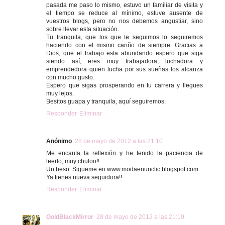
pasada me paso lo mismo, estuvo un familiar de visita y
el tiempo se reduce al mínimo, estuve ausente de
vuestros blogs, pero no nos debemos angustiar, sino
sobre llevar esta situación.
Tu tranquila, que los que te seguimos lo seguiremos
haciendo con el mismo cariño de siempre. Gracias a
Dios, que el trabajo esta abundando espero que siga
siendo así, eres muy trabajadora, luchadora y
emprendedora quien lucha por sus sueñas los alcanza
con mucho gusto.
Espero que sigas prosperando en tu carrera y llegues
muy lejos.
Besitos guapa y tranquila, aquí seguiremos.
Responder
Eliminar
Anónimo
28 de mayo de 2012 a las 21:10
Me encanta la reflexión y he tenido la paciencia de
leerlo, muy chuloo!!
Un beso. Sigueme en www.modaenunclic.blogspot.com
Ya tienes nueva seguidora!!
Responder
Eliminar
GoldBlackMirror
28 de mayo de 2012 a las 21:19