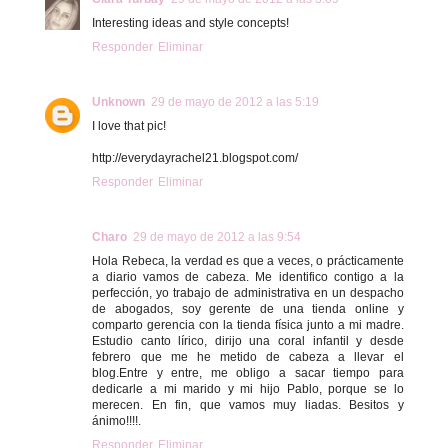
Interesting ideas and style concepts!
Responder
Eliminar
Unknown
29 de mayo de 2012 a las 5:19
I love that pic!
http://everydayrachel21.blogspot.com/
Responder
Eliminar
Charo
29 de mayo de 2012 a las 9:54
Hola Rebeca, la verdad es que a veces, o prácticamente
a diario vamos de cabeza. Me identifico contigo a la
perfección, yo trabajo de administrativa en un despacho
de abogados, soy gerente de una tienda online y
comparto gerencia con la tienda física junto a mi madre.
Estudio canto lírico, dirijo una coral infantil y desde
febrero que me he metido de cabeza a llevar el
blog.Entre y entre, me obligo a sacar tiempo para
dedicarle a mi marido y mi hijo Pablo, porque se lo
merecen. En fin, que vamos muy liadas. Besitos y
ánimo!!!!.
Responder
Eliminar