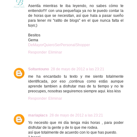
Asentía mientras te iba leyendo, no sabes cómo te
entiendo!!Y con una pequeñaja ya no te puedo contar la
de horas que se necesitan, así que hala a pasar sueño
para tener mi "ratito de blogs" en el que nunca falta el
tuyo;)
Besitos
Gema
DeMayorQuieroSerPersonalShopper
Responder
Eliminar
Soltantouno
28 de mayo de 2012 a las 23:21
me ha encantado tu texto y me siento totalmente
identificada, por eso ,continua como estàs aunque
aprende tambien a disfrutar mas de tu tiempo y no te
preocupes, nosotras seguiremos siempre aqui. kiss kiss
Responder
Eliminar
mariapiacs
28 de mayo de 2012 a las 23:21
Yo necesito que mi día tenga más horas , para poder
disfrutar de la gente y de lo que me rodea.
así que totalmente de acuerdo con lo que has puesto.