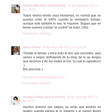
Tamara Martínez.TuristasStyle
28 de mayo de 2012 a
las 20:43
Todos hemos tenido esos momentos, es normal que no
puedas estar al 100% cuando tu verdadero trabajo,
aunque este también lo sea, te requiere. Seguro que en
breve vuelves a tomar "el control" de todo! ;) Bss
Responder
Eliminar
Glory Closet
28 de mayo de 2012 a las 20:54
Tómate tu tiempo y toma todo le aire que necesites, aquí
vamos a seguir disfrutando de tu blog, de lo qu tengas
que decirnos y de tus visitas al mío, lo cual te agradezco
;)
Bss preciosa ;)
http://glorycloset.blogspot.com/
Responder
Eliminar
AzaharaJStyle (lost in Palma)
28 de mayo de 2012 a
las 20:57
muchos ánimos! son etapas, ya verás que tendrás un
respiro cuando menos te lo esperes y al menos tienes