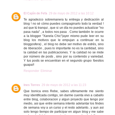
El Cajón de Fefa
29 de mayo de 2012 a las 10:12
Te agradezco sobremanera tu entrega y dedicación al
blog ! no sé cómo puedes compaginarlo todo la verdad !
así que tú tranqui , que si un día no puedes actualizar "no
pasa nada" , a todos nos pasa . Como también le ocurre
a la blogger "Xanela Chic"(ayer mismo pude leer en su
blog los motivos que le empujan a continuar en la
bloggosfera) , el blog no debe ser motivo de estrés, sino
de liberación , pues lo importante no es la cantidad, sino
la calidad en las publicaciones. Y la calidad no se mide
por número de posts , sino por su contenido y variedad.
Y tus posts se encuentran en el segundo grupo !besitos
guapa!!
Responder
Eliminar
Ines Torres
29 de mayo de 2012 a las 11:23
Que bonica eres Rebe, sabes ultimamente me siento
muy identificada contigo, sin darme cuenta vivo a caballo
entre blog, colaboracion y algun proyecto que tengo por
medio, asi que entre semana intento adelantar los findes
de semana voy a un curso y el resto adelanto.. y aun asi
solo tengo tiempo de participar en algun blog y me sabe