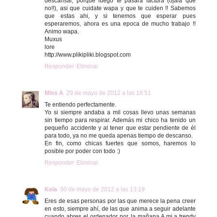
descansar, porque luego te pasara factura (ojala que
no!!), asi que cuidate wapa y que te cuiden !! Sabemos
que estas ahi, y si tenemos que esperar pues
esperaremos, ahora es una epoca de mucho trabajo !!
Animo wapa.
Muxus
lore
http://www.plikipliki.blogspot.com
Responder
Eliminar
Miss A
29 de mayo de 2012 a las 16:51
Te entiendo perfectamente.
Yo si siempre andaba a mil cosas llevo unas semanas
sin tiempo para respirar. Además mi chico ha tenido un
pequeño accidente y al tener que estar pendiente de él
para todo, ya no me queda apenas tiempo de descanso.
En fin, como chicas fuertes que somos, haremos lo
posible por poder con todo :)
Responder
Eliminar
Kela
30 de mayo de 2012 a las 13:19
Eres de esas personas por las que merece la pena creer
en esto, siempre ahí, de las que anima a seguir adelante
cuando abres el ordenador por la mañana.A mi,a trendy