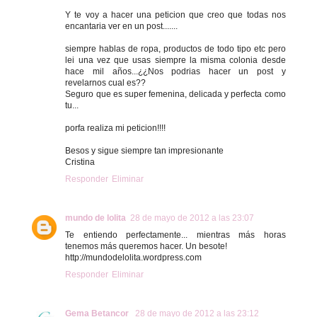
Y te voy a hacer una peticion que creo que todas nos
encantaria ver en un post.......
siempre hablas de ropa, productos de todo tipo etc pero
lei una vez que usas siempre la misma colonia desde
hace mil años...¿¿Nos podrias hacer un post y
revelarnos cual es??
Seguro que es super femenina, delicada y perfecta como
tu...
porfa realiza mi peticion!!!!
Besos y sigue siempre tan impresionante
Cristina
Responder
Eliminar
mundo de lolita
28 de mayo de 2012 a las 23:07
Te entiendo perfectamente... mientras más horas
tenemos más queremos hacer. Un besote!
http://mundodelolita.wordpress.com
Responder
Eliminar
Gema Betancor
28 de mayo de 2012 a las 23:12