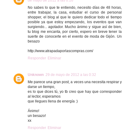
de mayo de 2012 a las 0:16
No sabes lo que te entiendo, necesito días de 48 horas,
entre trabajar, la casa, estudiar el curso de personal
shopper, el blog al que le quiero dedicar todo el tiempo
posible ya que estoy empezando, los eventos que van
surgiendo... agotador. Mucho ánimo y sigue así de bien,
tu blog me encanta, por cierto, espero en breve tener la
suerte de conocerte en el evento de moda de Gijón. Un
besazo
http://www.atrapadaporlascompras.com/
Responder
Eliminar
Unknown
29 de mayo de 2012 a las 0:32
Me parece una gran post, a veces una necesita respirar y
darse un tiempo,
es lo que dices tú, yo tb creo que hay que corresponder
al lector, esperamos
que llegues llena de energía :)
Ánimo!
un besazo!
xx
Responder
Eliminar