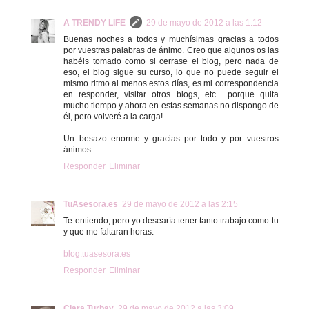
A TRENDY LIFE
29 de mayo de 2012 a las 1:12
Buenas noches a todos y muchísimas gracias a todos
por vuestras palabras de ánimo. Creo que algunos os las
habéis tomado como si cerrase el blog, pero nada de
eso, el blog sigue su curso, lo que no puede seguir el
mismo ritmo al menos estos días, es mi correspondencia
en responder, visitar otros blogs, etc... porque quita
mucho tiempo y ahora en estas semanas no dispongo de
él, pero volveré a la carga!
Un besazo enorme y gracias por todo y por vuestros
ánimos.
Responder
Eliminar
TuAsesora.es
29 de mayo de 2012 a las 2:15
Te entiendo, pero yo desearía tener tanto trabajo como tu
y que me faltaran horas.
blog.tuasesora.es
Responder
Eliminar
Clara Turbay
29 de mayo de 2012 a las 3:09