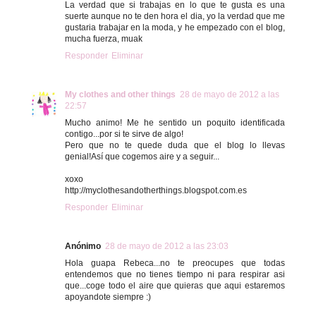
La verdad que si trabajas en lo que te gusta es una
suerte aunque no te den hora el dia, yo la verdad que me
gustaria trabajar en la moda, y he empezado con el blog,
mucha fuerza, muak
Responder
Eliminar
My clothes and other things
28 de mayo de 2012 a las
22:57
Mucho animo! Me he sentido un poquito identificada
contigo...por si te sirve de algo!
Pero que no te quede duda que el blog lo llevas
genial!Así que cogemos aire y a seguir...
xoxo
http://myclothesandotherthings.blogspot.com.es
Responder
Eliminar
Anónimo
28 de mayo de 2012 a las 23:03
Hola guapa Rebeca...no te preocupes que todas
entendemos que no tienes tiempo ni para respirar asi
que...coge todo el aire que quieras que aqui estaremos
apoyandote siempre :)