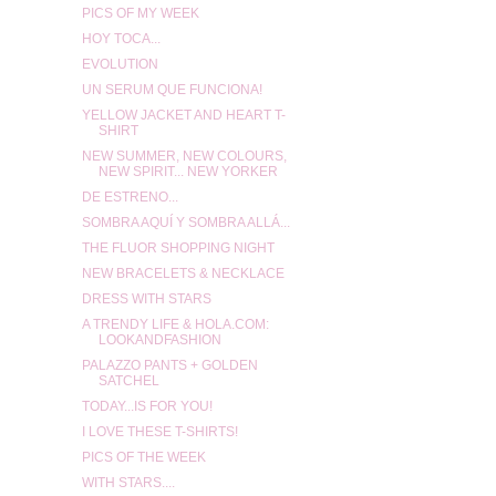
PICS OF MY WEEK
HOY TOCA...
EVOLUTION
UN SERUM QUE FUNCIONA!
YELLOW JACKET AND HEART T-
SHIRT
NEW SUMMER, NEW COLOURS,
NEW SPIRIT... NEW YORKER
DE ESTRENO...
SOMBRA AQUÍ Y SOMBRA ALLÁ...
THE FLUOR SHOPPING NIGHT
NEW BRACELETS & NECKLACE
DRESS WITH STARS
A TRENDY LIFE & HOLA.COM:
LOOKANDFASHION
PALAZZO PANTS + GOLDEN
SATCHEL
TODAY...IS FOR YOU!
I LOVE THESE T-SHIRTS!
PICS OF THE WEEK
WITH STARS....