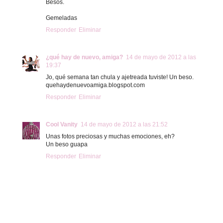
Besos.
Gemeladas
Responder
Eliminar
¿qué hay de nuevo, amiga?
14 de mayo de 2012 a las
19:37
Jo, qué semana tan chula y ajetreada tuviste! Un beso.
quehaydenuevoamiga.blogspot.com
Responder
Eliminar
Cool Vanity
14 de mayo de 2012 a las 21:52
Unas fotos preciosas y muchas emociones, eh?
Un beso guapa
Responder
Eliminar