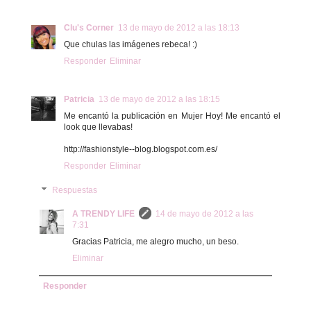
Clu's Corner
13 de mayo de 2012 a las 18:13
Que chulas las imágenes rebeca! :)
Responder
Eliminar
Patricia
13 de mayo de 2012 a las 18:15
Me encantó la publicación en Mujer Hoy! Me encantó el
look que llevabas!
http://fashionstyle--blog.blogspot.com.es/
Responder
Eliminar
Respuestas
A TRENDY LIFE
14 de mayo de 2012 a las
7:31
Gracias Patricia, me alegro mucho, un beso.
Eliminar
Responder