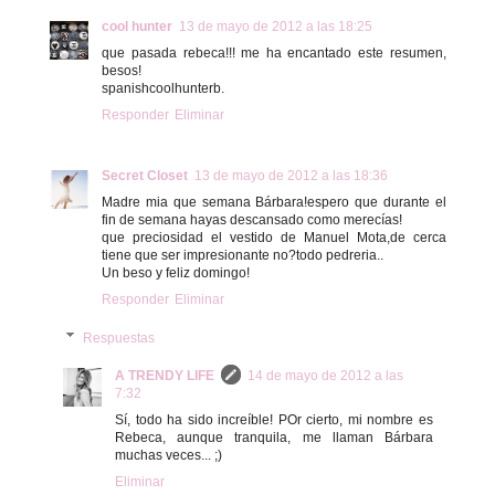
cool hunter
13 de mayo de 2012 a las 18:25
que pasada rebeca!!! me ha encantado este resumen,
besos!
spanishcoolhunterb.
Responder
Eliminar
Secret Closet
13 de mayo de 2012 a las 18:36
Madre mia que semana Bárbara!espero que durante el
fin de semana hayas descansado como merecías!
que preciosidad el vestido de Manuel Mota,de cerca
tiene que ser impresionante no?todo pedreria..
Un beso y feliz domingo!
Responder
Eliminar
Respuestas
A TRENDY LIFE
14 de mayo de 2012 a las
7:32
Sí, todo ha sido increíble! POr cierto, mi nombre es
Rebeca, aunque tranquila, me llaman Bárbara
muchas veces... ;)
Eliminar