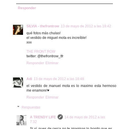
Responder
SILVIA - thefrontrow
13 de mayo de 2012 a las 18:42
qué fotos más chulas!
el vestido de miguel mota es increíble!
xxx
THE FRONT ROW
twitter: @thefrontrow_tfr
Responder
Eliminar
Adi
13 de mayo de 2012 a las 18:48
el vestido de manuel mota es lo maximo esta hermoso
me enamore!♥
Responder
Eliminar
Respuestas
A TRENDY LIFE
14 de mayo de 2012 a las
7:32
Si sí, pues de cerca no te imaginas lo bonito que es,