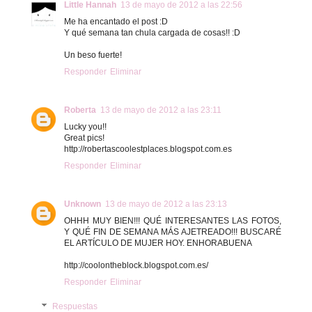
Little Hannah
13 de mayo de 2012 a las 22:56
Me ha encantado el post :D
Y qué semana tan chula cargada de cosas!! :D
Un beso fuerte!
Responder
Eliminar
Roberta
13 de mayo de 2012 a las 23:11
Lucky you!!
Great pics!
http://robertascoolestplaces.blogspot.com.es
Responder
Eliminar
Unknown
13 de mayo de 2012 a las 23:13
OHHH MUY BIEN!!! QUÉ INTERESANTES LAS FOTOS,
Y QUÉ FIN DE SEMANA MÁS AJETREADO!!! BUSCARÉ
EL ARTÍCULO DE MUJER HOY. ENHORABUENA
http://coolontheblock.blogspot.com.es/
Responder
Eliminar
Respuestas