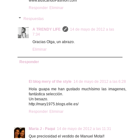
www.BuscandoFashion.com
Responder
Eliminar
Respuestas
A TRENDY LIFE
14 de mayo de 2012 a las
7:34
Gracias Olga, un abrazo.
Eliminar
Responder
El blog mery of the style
14 de mayo de 2012 a las 6:28
Hola guapa me han gustado muchísimo las imagenes,
fantástica selección.
Un besazo.
http://mary1975.blogs.elle.es/
Responder
Eliminar
Maria J - Paqui
14 de mayo de 2012 a las 11:31
Que preciosidad el vestido de Manuel Mota!!