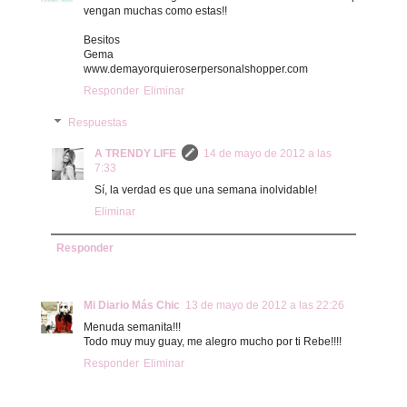
vengan muchas como estas!!
Besitos
Gema
www.demayorquieroserpersonalshopper.com
Responder
Eliminar
Respuestas
A TRENDY LIFE
14 de mayo de 2012 a las
7:33
Sí, la verdad es que una semana inolvidable!
Eliminar
Responder
Mi Diario Más Chic
13 de mayo de 2012 a las 22:26
Menuda semanita!!!
Todo muy muy guay, me alegro mucho por ti Rebe!!!!
Responder
Eliminar