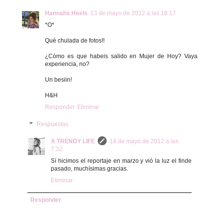
Hannahs Heels
13 de mayo de 2012 a las 18:17
*O*
Qué chulada de fotos!!
¿Cómo es que habeis salido en Mujer de Hoy? Vaya
experiencia, no?
Un besiin!
H&H
Responder
Eliminar
Respuestas
A TRENDY LIFE
14 de mayo de 2012 a las
7:32
Sí hicimos el reportaje en marzo y vió la luz el finde
pasado, muchísimas gracias.
Eliminar
Responder