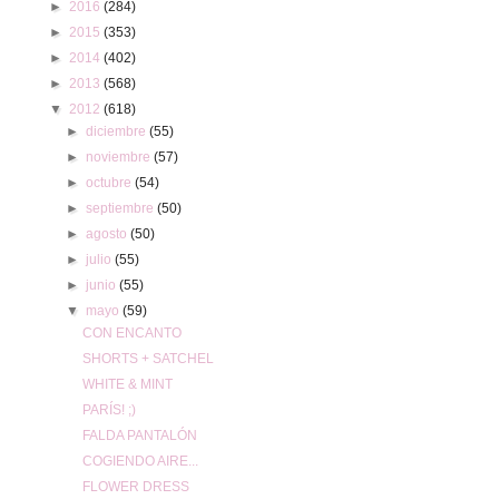
►
2016
(284)
►
2015
(353)
►
2014
(402)
►
2013
(568)
▼
2012
(618)
►
diciembre
(55)
►
noviembre
(57)
►
octubre
(54)
►
septiembre
(50)
►
agosto
(50)
►
julio
(55)
►
junio
(55)
▼
mayo
(59)
CON ENCANTO
SHORTS + SATCHEL
WHITE & MINT
PARÍS! ;)
FALDA PANTALÓN
COGIENDO AIRE...
FLOWER DRESS