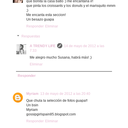
que bonita la casa batló :) me encantaria ir!
que pinta los croissants y los donuts y el marisquito mmm
;)
Me encanta esta seccion!
Un besazo guapa
Responder
Eliminar
Respuestas
A TRENDY LIFE
14 de mayo de 2012 a las
7:33
Me alegro mucho Susana, habrá más! ;)
Eliminar
Responder
Myriam
13 de mayo de 2012 a las 20:40
Que chula la selección de fotos guapa!!
Un bsin
Myriam
gossipgirlspain85.blogspot.com
Responder
Eliminar