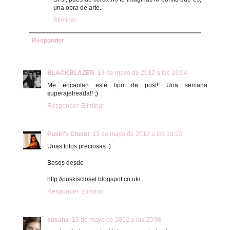
una obra de arte.
Eliminar
Responder
BLACKBLAZER
13 de mayo de 2012 a las 19:04
Me encantan este tipo de post!! Una semana
superajetreada!! ;)
Responder
Eliminar
Puski's Closet
13 de mayo de 2012 a las 19:53
Unas fotos preciosas :)
Besos desde
http://puskiscloset.blogspot.co.uk/
Responder
Eliminar
susana
13 de mayo de 2012 a las 20:08