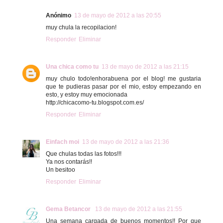
Anónimo
13 de mayo de 2012 a las 20:55
muy chula la recopilacion!
Responder
Eliminar
Una chica como tu
13 de mayo de 2012 a las 21:15
muy chulo todo!enhorabuena por el blog! me gustaria
que te pudieras pasar por el mio, estoy empezando en
esto, y estoy muy emocionada
http://chicacomo-tu.blogspot.com.es/
Responder
Eliminar
Einfach moi
13 de mayo de 2012 a las 21:36
Que chulas todas las fotos!!!
Ya nos contarás!!
Un besitoo
Responder
Eliminar
Gema Betancor
13 de mayo de 2012 a las 21:55
Una semana cargada de buenos momentos!! Por que