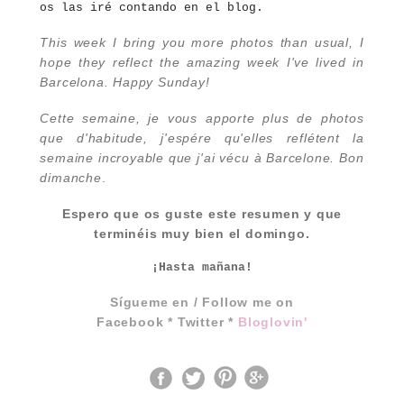
os las iré contando en el blog.
This week
I bring you
more photos
than usual
, I
hope
they reflect the
amazing week
I've
lived in
Barcelona.
Happy
Sunday
!
Cette semaine,
je vous apporte
plus de photos
que d'habitude
, j
'espére qu'elles reflétent
la
semaine
incroyable que j'ai
vécu
à Barcelone
.
Bon
dimanche
.
Espero que os guste este resumen y que
terminéis muy bien el domingo.
¡Hasta mañana!
Sígueme en / Follow me on
Facebook
*
Twitter
*
Bloglovin'