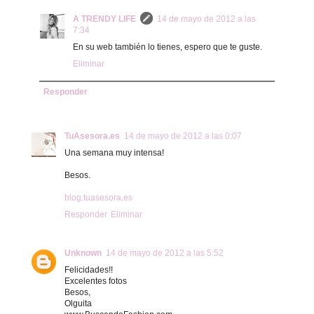
A TRENDY LIFE
14 de mayo de 2012 a las
7:34
En su web también lo tienes, espero que te guste.
Eliminar
Responder
TuAsesora.es
14 de mayo de 2012 a las 0:07
Una semana muy intensa!
Besos.
blog.tuasesora.es
Responder
Eliminar
Unknown
14 de mayo de 2012 a las 5:52
Felicidades!!
Excelentes fotos
Besos,
Olguita