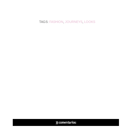
TAGS:
FASHION
,
JOURNEYS
,
LOOKS
33 comentarios: