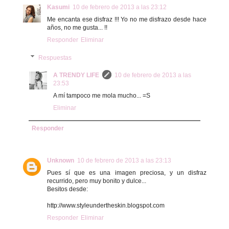
Kasumi
10 de febrero de 2013 a las 23:12
Me encanta ese disfraz !!! Yo no me disfrazo desde hace
años, no me gusta... !!
Responder
Eliminar
Respuestas
A TRENDY LIFE
10 de febrero de 2013 a las
23:53
A mí tampoco me mola mucho... =S
Eliminar
Responder
Unknown
10 de febrero de 2013 a las 23:13
Pues sí que es una imagen preciosa, y un disfraz
recurrido, pero muy bonito y dulce...
Besitos desde:
http://www.styleundertheskin.blogspot.com
Responder
Eliminar