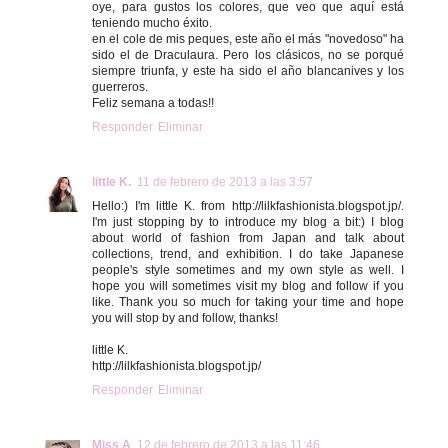
oye, para gustos los colores, que veo que aquí está
teniendo mucho éxito.
en el cole de mis peques, este año el más "novedoso" ha
sido el de Draculaura. Pero los clásicos, no se porqué
siempre triunfa, y este ha sido el año blancanives y los
guerreros.
Feliz semana a todas!!
Responder
Eliminar
little K.
11 de febrero de 2013 a las 3:57
Hello:) I'm little K. from http://lilkfashionista.blogspot.jp/.
I'm just stopping by to introduce my blog a bit:) I blog
about world of fashion from Japan and talk about
collections, trend, and exhibition. I do take Japanese
people's style sometimes and my own style as well. I
hope you will sometimes visit my blog and follow if you
like. Thank you so much for taking your time and hope
you will stop by and follow, thanks!
little K.
http://lilkfashionista.blogspot.jp/
Responder
Eliminar
Miss A
12 de febrero de 2013 a las 11:46