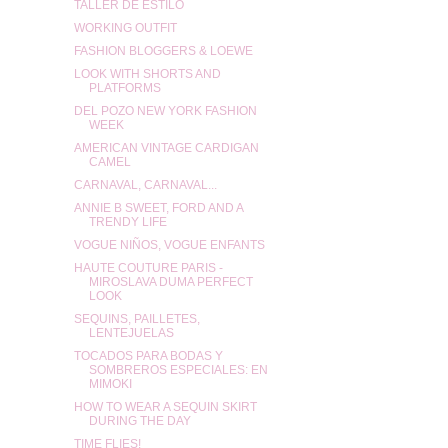
TALLER DE ESTILO
WORKING OUTFIT
FASHION BLOGGERS & LOEWE
LOOK WITH SHORTS AND
PLATFORMS
DEL POZO NEW YORK FASHION
WEEK
AMERICAN VINTAGE CARDIGAN
CAMEL
CARNAVAL, CARNAVAL...
ANNIE B SWEET, FORD AND A
TRENDY LIFE
VOGUE NIÑOS, VOGUE ENFANTS
HAUTE COUTURE PARIS -
MIROSLAVA DUMA PERFECT
LOOK
SEQUINS, PAILLETES,
LENTEJUELAS
TOCADOS PARA BODAS Y
SOMBREROS ESPECIALES: EN
MIMOKI
HOW TO WEAR A SEQUIN SKIRT
DURING THE DAY
TIME FLIES!