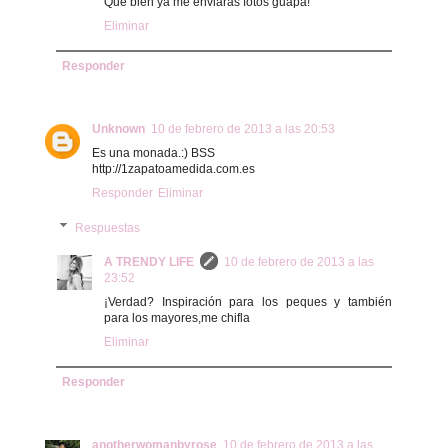
Qué bien ya me enviarás fotos guapa!
Eliminar
Responder
Unknown
10 de febrero de 2013 a las 20:53
Es una monada.:) BSS
http://1zapatoamedida.com.es
Responder
Eliminar
Respuestas
A TRENDY LIFE
10 de febrero de 2013 a las
23:52
¡Verdad? Inspiración para los peques y también
para los mayores,me chifla
Eliminar
Responder
anotherwomanbyrose
10 de febrero de 2013 a las