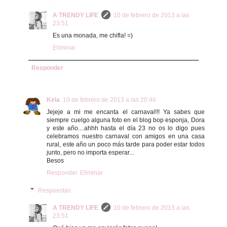
A TRENDY LIFE
10 de febrero de 2013 a las
23:51
Es una monada, me chifla! =)
Eliminar
Responder
Kela
10 de febrero de 2013 a las 20:46
Jejeje a mi me encanta el carnaval!!! Ya sabes que
siempre cuelgo alguna foto en el blog bop esponja, Dora
y este año....ahhh hasta el día 23 no os lo digo pues
celebramos nuestro carnaval con amigos en una casa
rural, este año un poco más tarde para poder estar todos
junto, pero no importa esperar...
Besos
Responder
Eliminar
Respuestas
A TRENDY LIFE
10 de febrero de 2013 a las
23:51