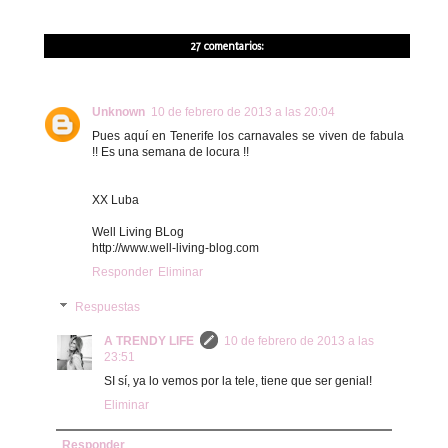
27 comentarios:
Unknown
10 de febrero de 2013 a las 20:04
Pues aquí en Tenerife los carnavales se viven de fabula
!! Es una semana de locura !!
XX Luba
Well Living BLog
http://www.well-living-blog.com
Responder
Eliminar
Respuestas
A TRENDY LIFE
10 de febrero de 2013 a las
23:51
SI sí, ya lo vemos por la tele, tiene que ser genial!
Eliminar
Responder