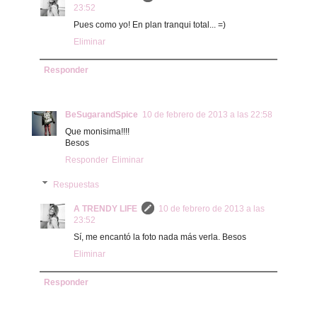
23:52
Pues como yo! En plan tranqui total... =)
Eliminar
Responder
BeSugarandSpice
10 de febrero de 2013 a las 22:58
Que monisima!!!!
Besos
Responder
Eliminar
Respuestas
A TRENDY LIFE
10 de febrero de 2013 a las
23:52
Sí, me encantó la foto nada más verla. Besos
Eliminar
Responder