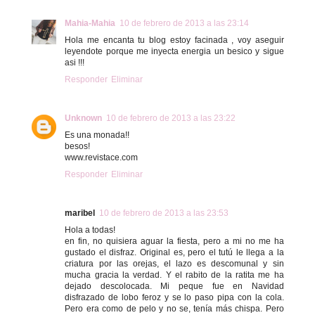
Mahia-Mahia
10 de febrero de 2013 a las 23:14
Hola me encanta tu blog estoy facinada , voy aseguir
leyendote porque me inyecta energia un besico y sigue
asi !!!
Responder
Eliminar
Unknown
10 de febrero de 2013 a las 23:22
Es una monada!!
besos!
www.revistace.com
Responder
Eliminar
maribel
10 de febrero de 2013 a las 23:53
Hola a todas!
en fin, no quisiera aguar la fiesta, pero a mi no me ha
gustado el disfraz. Original es, pero el tutú le llega a la
criatura por las orejas, el lazo es descomunal y sin
mucha gracia la verdad. Y el rabito de la ratita me ha
dejado descolocada. Mi peque fue en Navidad
disfrazado de lobo feroz y se lo paso pipa con la cola.
Pero era como de pelo y no se, tenía más chispa. Pero