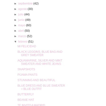
►
septiembre
(42)
►
agosto
(30)
►
julio
(44)
►
junio
(49)
►
mayo
(60)
►
abril
(50)
►
marzo
(52)
▼
febrero
(51)
MI FELICIDAD
BLACK LEGGINS, BLUE BAG AND
GREY SWEATER
AQUAMARINE, SILVER AND MINT
SWEATER AND WHITE JEANS
SNAPSHOTS
PIJAMA PANTS
STUNNING AND BEAUTIFUL
BLUE DRESS AND BLUE SWEATER
= BLUE OUTFIT
BUTTERFLY
BEANIE HAT
TE INVITO A MADRID