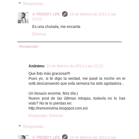
Respuestas
A TRENDY LIFE
10 de febrero de 2013 a las
23:52
Es una chulada, me encanta
Eliminar
Responder
Anónimo
10 de febrero de 2013 a las 22:22
Que foto más graciosa!!!!
Pues yo, si te digo la verdad, me pasé la noche en el
sofá descansando que esta semana ha sido agotadora...
Un besazo enorme, feliz día:)
Nuevo post de las últimas rebajas, todavía no lo has
visto? No te lo pierdas en:
http://iremonisima.blogspot.com.es/
Responder
Eliminar
Respuestas
A TRENDY LIFE
10 de febrero de 2013 a las