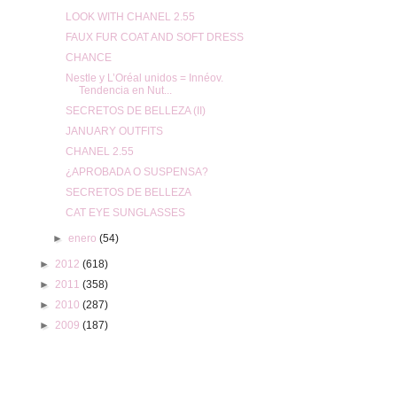
LOOK WITH CHANEL 2.55
FAUX FUR COAT AND SOFT DRESS
CHANCE
Nestle y L’Oréal unidos = Innéov.
Tendencia en Nut...
SECRETOS DE BELLEZA (II)
JANUARY OUTFITS
CHANEL 2.55
¿APROBADA O SUSPENSA?
SECRETOS DE BELLEZA
CAT EYE SUNGLASSES
►
enero
(54)
►
2012
(618)
►
2011
(358)
►
2010
(287)
►
2009
(187)