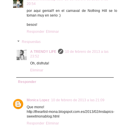
20:54
por aqui genial!! en el carnaval de Nothing Hill se lo
toman muy en serio :)
besos!
Responder
Eliminar
Respuestas
A TRENDY LIFE
10 de febrero de 2013 a las
23:52
Oh, disfruta!
Eliminar
Responder
Monica Lopez
10 de febrero de 2013 a las 21:09
Que mono!
http://theartist-mona.blogspot.com.es/2013/02/instapics-
sweetmonablog.html
Responder
Eliminar