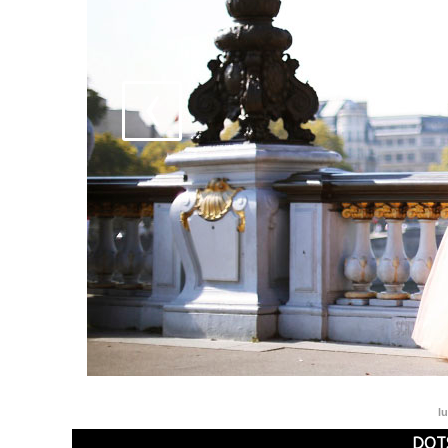
l
DOTS