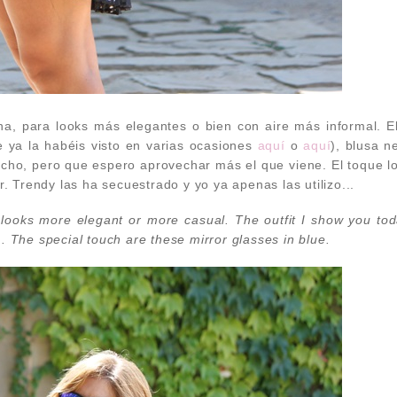
a, para looks más elegantes o bien con aire más informal. El
 ya la habéis visto en varias ocasiones
aquí
o
aquí
), blusa n
ho, pero que espero aprovechar más el que viene. El toque l
. Trendy las ha secuestrado y yo ya apenas las utilizo...
r looks more elegant or more casual. The outfit I show you to
 . The special touch are these mirror glasses in blue.