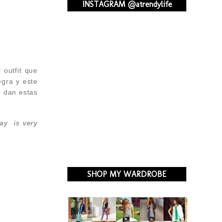
INSTAGRAM @atrendylife
 outfit que
egra y este
o dan estas
day is very
SHOP MY WARDROBE