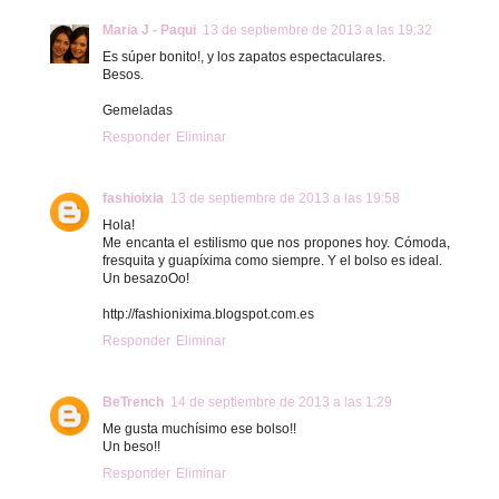
Maria J - Paqui
13 de septiembre de 2013 a las 19:32
Es súper bonito!, y los zapatos espectaculares.
Besos.
Gemeladas
Responder
Eliminar
fashioixia
13 de septiembre de 2013 a las 19:58
Hola!
Me encanta el estilismo que nos propones hoy. Cómoda,
fresquita y guapíxima como siempre. Y el bolso es ideal.
Un besazoOo!
http://fashionixima.blogspot.com.es
Responder
Eliminar
BeTrench
14 de septiembre de 2013 a las 1:29
Me gusta muchísimo ese bolso!!
Un beso!!
Responder
Eliminar