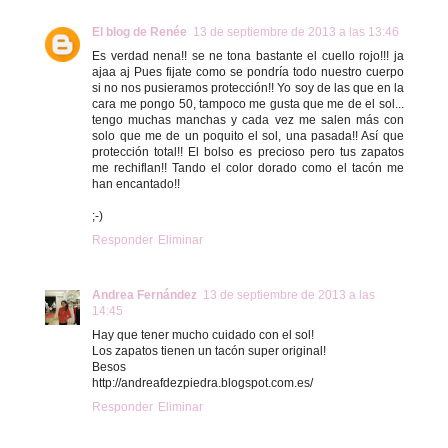
El blog de Renée
13 de septiembre de 2013 a las 13:46
Es verdad nena!! se ne tona bastante el cuello rojo!!! ja
ajaa aj Pues fijate como se pondría todo nuestro cuerpo
si no nos pusieramos protección!! Yo soy de las que en la
cara me pongo 50, tampoco me gusta que me de el sol...
tengo muchas manchas y cada vez me salen más con
solo que me de un poquito el sol, una pasada!! Así que
protección total!! El bolso es precioso pero tus zapatos
me rechiflan!! Tando el color dorado como el tacón me
han encantado!!
;-)
Responder
Eliminar
Andrea Fernández
13 de septiembre de 2013 a las
14:45
Hay que tener mucho cuidado con el sol!
Los zapatos tienen un tacón super original!
Besos
http://andreafdezpiedra.blogspot.com.es/
Responder
Eliminar