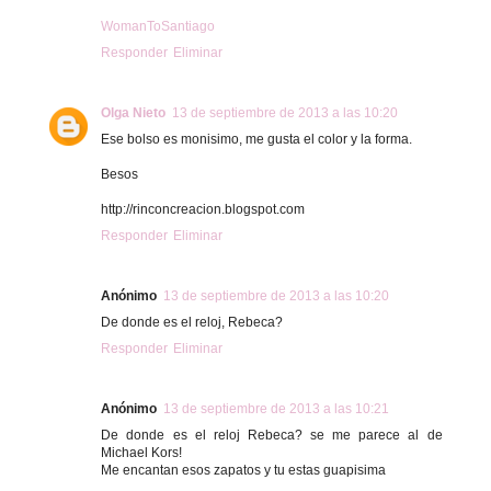
WomanToSantiago
Responder
Eliminar
Olga Nieto
13 de septiembre de 2013 a las 10:20
Ese bolso es monisimo, me gusta el color y la forma.
Besos
http://rinconcreacion.blogspot.com
Responder
Eliminar
Anónimo
13 de septiembre de 2013 a las 10:20
De donde es el reloj, Rebeca?
Responder
Eliminar
Anónimo
13 de septiembre de 2013 a las 10:21
De donde es el reloj Rebeca? se me parece al de
Michael Kors!
Me encantan esos zapatos y tu estas guapisima