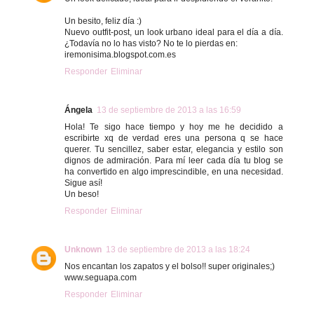
Un besito, feliz día :)
Nuevo outfit-post, un look urbano ideal para el día a día.
¿Todavía no lo has visto? No te lo pierdas en:
iremonisima.blogspot.com.es
Responder
Eliminar
Ángela
13 de septiembre de 2013 a las 16:59
Hola! Te sigo hace tiempo y hoy me he decidido a
escribirte xq de verdad eres una persona q se hace
querer. Tu sencillez, saber estar, elegancia y estilo son
dignos de admiración. Para mí leer cada día tu blog se
ha convertido en algo imprescindible, en una necesidad.
Sigue así!
Un beso!
Responder
Eliminar
Unknown
13 de septiembre de 2013 a las 18:24
Nos encantan los zapatos y el bolso!! super originales;)
www.seguapa.com
Responder
Eliminar