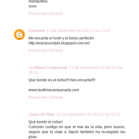
mariquitina
xoxo
Responder
Eliminar
Unknown
13 de septiembre de 2013 a las 15:47
Me encanta el look! y el bolso perfecto!
http://enjoyourstyle.blogspot.com.es/
Responder
Eliminar
La Ultima Campanada
13 de septiembre de 2013 a las
15:59
Que bonito es el bolso!!! Nos encanta!!!!
www.laultimacampanada.com
Responder
Eliminar
Joyas de Plata
13 de septiembre de 2013 a las 16:13
Qué bonito el collar!
Coincido contigo en que el mar da la vida, pero bueno,
seguro que tu viaje a Japón también ha recargado las
pilas.