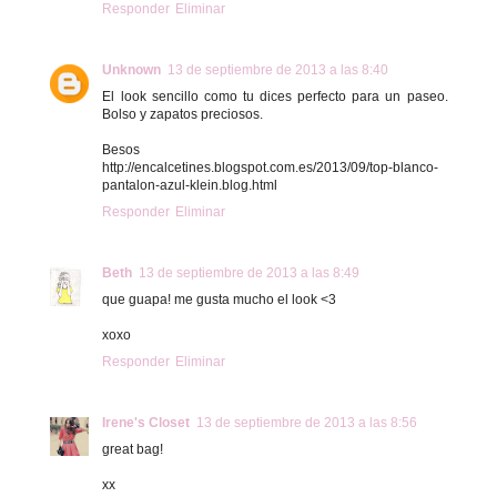
Responder
Eliminar
Unknown
13 de septiembre de 2013 a las 8:40
El look sencillo como tu dices perfecto para un paseo.
Bolso y zapatos preciosos.
Besos
http://encalcetines.blogspot.com.es/2013/09/top-blanco-
pantalon-azul-klein.blog.html
Responder
Eliminar
Beth
13 de septiembre de 2013 a las 8:49
que guapa! me gusta mucho el look <3
xoxo
Responder
Eliminar
Irene's Closet
13 de septiembre de 2013 a las 8:56
great bag!
xx