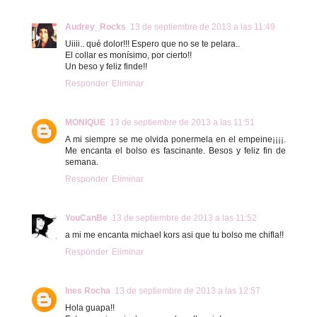
Audrey_Rocks
13 de septiembre de 2013 a las 11:49
Uiiii.. qué dolor!!! Espero que no se te pelara..
El collar es monísimo, por cierto!!
Un beso y feliz finde!!
Responder
Eliminar
MONIQUE
13 de septiembre de 2013 a las 11:51
A mi siempre se me olvida ponermela en el empeine¡¡¡¡.
Me encanta el bolso es fascinante. Besos y feliz fin de
semana.
Responder
Eliminar
YouCanBe
13 de septiembre de 2013 a las 11:52
a mi me encanta michael kors asi que tu bolso me chifla!!
Responder
Eliminar
Ines Rocha
13 de septiembre de 2013 a las 12:57
Hola guapa!!