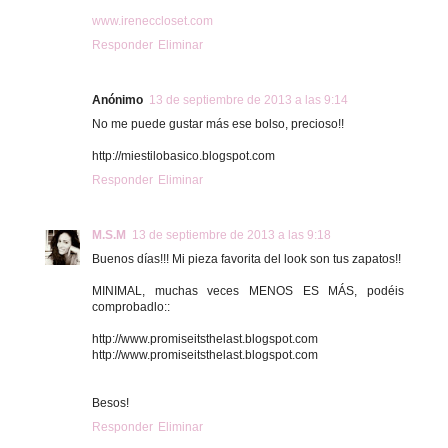
www.ireneccloset.com
Responder
Eliminar
Anónimo
13 de septiembre de 2013 a las 9:14
No me puede gustar más ese bolso, precioso!!
http://miestilobasico.blogspot.com
Responder
Eliminar
M.S.M
13 de septiembre de 2013 a las 9:18
Buenos días!!! Mi pieza favorita del look son tus zapatos!!
MINIMAL, muchas veces MENOS ES MÁS, podéis
comprobadlo::
http://www.promiseitsthelast.blogspot.com
http://www.promiseitsthelast.blogspot.com
Besos!
Responder
Eliminar