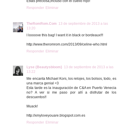
Estas preciosa,incluso con el cuello rojo!
Responder
Eliminar
TheRomRom.Com
13 de septiembre de 2013 a las
13:20
I loooove this bag! I want it in black or bordeaux!!!
http://www.theromrom.com/2013/09/celine-who.html
Responder
Eliminar
Lyse {Beautysbloom}
13 de septiembre de 2013 a las
13:22
Me encanta Michael Kors, los relojes, los bolsos, todo, es
una marca genial <3
Esta tarde es la inauguración de C&A en Puerto Venecia
no? A ver si me paso por allí a disfrutar de los
descuentos!!
Muack!
http://xmyloveyouare.blogspot.com.es
Responder
Eliminar