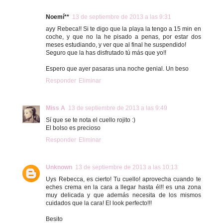
Noemí**
13 de septiembre de 2013 a las 9:31
ayy Rebeca!! Si te digo que la playa la tengo a 15 min en
coche, y que no la he pisado a penas, por estar dos
meses estudiando, y ver que al final he suspendido!
Seguro que la has disfrutado tú más que yo!!
Espero que ayer pasaras una noche genial. Un beso
Responder
Eliminar
Miss A
13 de septiembre de 2013 a las 9:49
Sí que se te nota el cuello rojito :)
El bolso es precioso
Responder
Eliminar
Unknown
13 de septiembre de 2013 a las 10:13
Uys Rebecca, es cierto! Tu cuello! aprovecha cuando te
eches crema en la cara a llegar hasta él!! es una zona
muy delicada y que además necesita de los mismos
cuidados que la cara! El look perfecto!!!
Besito