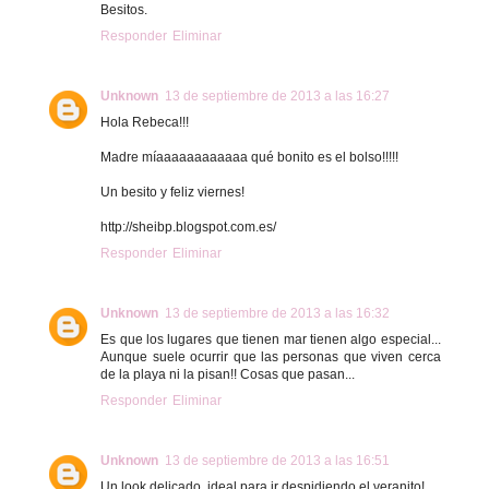
Besitos.
Responder
Eliminar
Unknown
13 de septiembre de 2013 a las 16:27
Hola Rebeca!!!
Madre míaaaaaaaaaaaa qué bonito es el bolso!!!!!
Un besito y feliz viernes!
http://sheibp.blogspot.com.es/
Responder
Eliminar
Unknown
13 de septiembre de 2013 a las 16:32
Es que los lugares que tienen mar tienen algo especial...
Aunque suele ocurrir que las personas que viven cerca
de la playa ni la pisan!! Cosas que pasan...
Responder
Eliminar
Unknown
13 de septiembre de 2013 a las 16:51
Un look delicado, ideal para ir despidiendo el veranito!