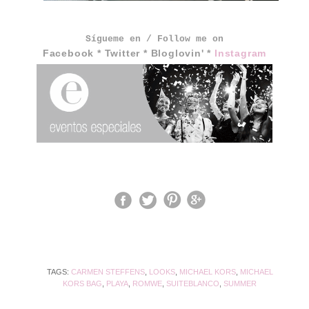
Sígueme en / Follow me on
Facebook
*
Twitter
*
Bloglovin'
*
Instagram
TAGS:
CARMEN STEFFENS
,
LOOKS
,
MICHAEL KORS
,
MICHAEL
KORS BAG
,
PLAYA
,
ROMWE
,
SUITEBLANCO
,
SUMMER