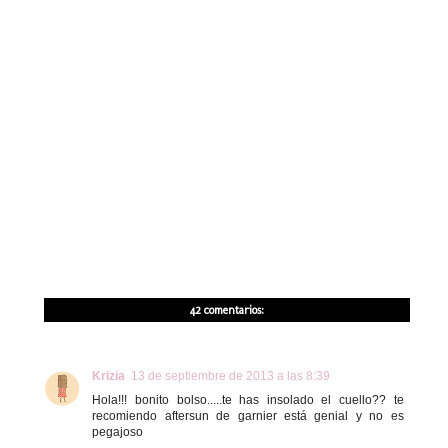
42 comentarios:
Krizia
13 de septiembre de 2013 a las 8:39
Hola!!! bonito bolso.....te has insolado el cuello?? te
recomiendo aftersun de garnier está genial y no es
pegajoso