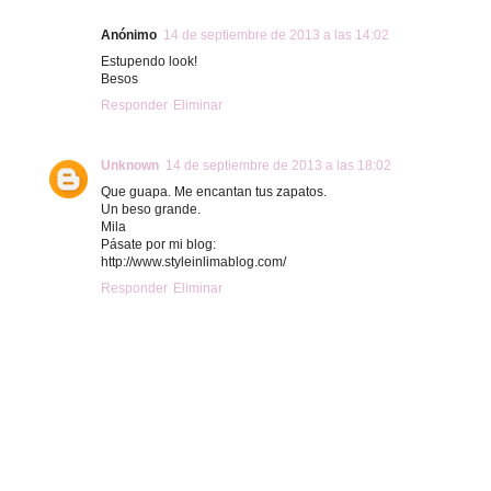
Anónimo
14 de septiembre de 2013 a las 14:02
Estupendo look!
Besos
Responder
Eliminar
Unknown
14 de septiembre de 2013 a las 18:02
Que guapa. Me encantan tus zapatos.
Un beso grande.
Mila
Pásate por mi blog:
http://www.styleinlimablog.com/
Responder
Eliminar