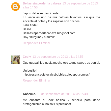
Bellas sin perder la cabeza
13 de septiembre de 2013
a las 14:50
Japon debe ser fascinante!
Ell visón es uno de mis colores favoritos, así que me
encanta el bolso y los zapatos son divinos!
Feliz finde!
Besos
Bellassinperderlacabeza.blogspot.com
Hoy "Burgundy Autumn"
Responder
Eliminar
Ceely
13 de septiembre de 2013 a las 14:53
Que guapa!! Me gusta mucho ese toque sweet, es genial.
Un besito!
http://essenceofelectricsbubbles.blogspot.com.es/
Responder
Eliminar
Anónimo
13 de septiembre de 2013 a las 15:43
Me encanta tu look básico y sencillo para darle
protagonismo al bolso! Es precioso!