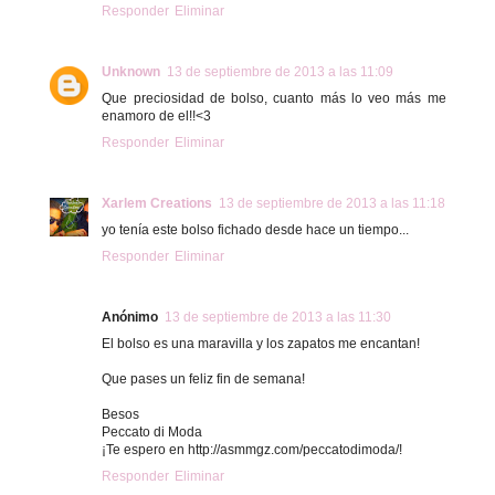
Responder
Eliminar
Unknown
13 de septiembre de 2013 a las 11:09
Que preciosidad de bolso, cuanto más lo veo más me
enamoro de el!!<3
Responder
Eliminar
Xarlem Creations
13 de septiembre de 2013 a las 11:18
yo tenía este bolso fichado desde hace un tiempo...
Responder
Eliminar
Anónimo
13 de septiembre de 2013 a las 11:30
El bolso es una maravilla y los zapatos me encantan!
Que pases un feliz fin de semana!
Besos
Peccato di Moda
¡Te espero en http://asmmgz.com/peccatodimoda/!
Responder
Eliminar