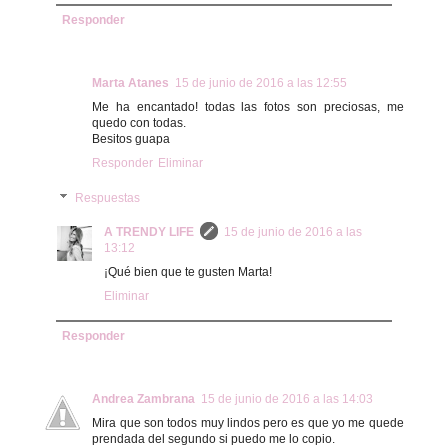
Responder
Marta Atanes
15 de junio de 2016 a las 12:55
Me ha encantado! todas las fotos son preciosas, me
quedo con todas.
Besitos guapa
Responder
Eliminar
Respuestas
A TRENDY LIFE
15 de junio de 2016 a las
13:12
¡Qué bien que te gusten Marta!
Eliminar
Responder
Andrea Zambrana
15 de junio de 2016 a las 14:03
Mira que son todos muy lindos pero es que yo me quede
prendada del segundo si puedo me lo copio.