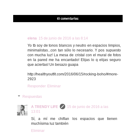
61 comentarios:
elena
15 de junio de 2016 a las 8:14
Yo tb soy de tonos blancos y neutro en espacios limpios,
minimalistas...con tan sólo lo necesario. Y pos supuesto
con mucha luz! La mesa de cristal con el mural de fotos
en la pared me ha encantado! Elijas lo q elijas seguro
que aciertas! Un besazo guapa
http://healthyoutfit.com/2016/06/15/rocking-boho/#more-
2923
Responder
Eliminar
Respuestas
A TRENDY LIFE
15 de junio de 2016 a las
13:01
Sí, a mí me chiflan los espacios que tienen
muchísima luz también
Eliminar