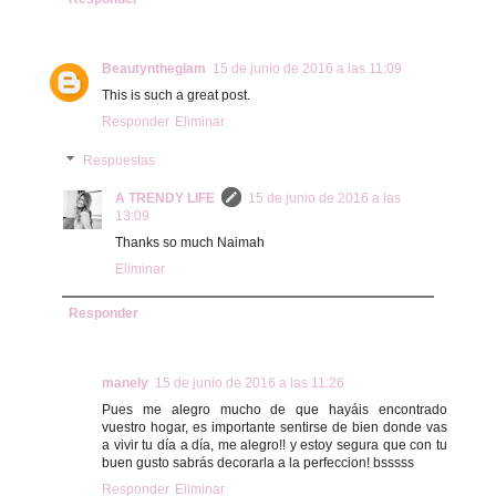
Beautyntheglam
15 de junio de 2016 a las 11:09
This is such a great post.
Responder
Eliminar
Respuestas
A TRENDY LIFE
15 de junio de 2016 a las
13:09
Thanks so much Naimah
Eliminar
Responder
manely
15 de junio de 2016 a las 11:26
Pues me alegro mucho de que hayáis encontrado
vuestro hogar, es importante sentirse de bien donde vas
a vivir tu día a día, me alegro!! y estoy segura que con tu
buen gusto sabrás decorarla a la perfeccion! bsssss
Responder
Eliminar