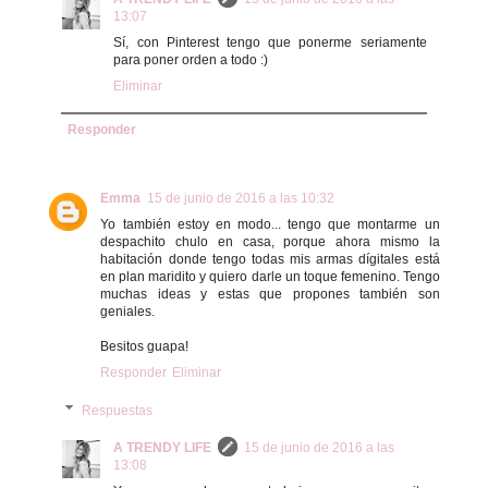
13:07
Sí, con Pinterest tengo que ponerme seriamente
para poner orden a todo :)
Eliminar
Responder
Emma
15 de junio de 2016 a las 10:32
Yo también estoy en modo... tengo que montarme un
despachito chulo en casa, porque ahora mismo la
habitación donde tengo todas mis armas dígitales está
en plan maridito y quiero darle un toque femenino. Tengo
muchas ideas y estas que propones también son
geniales.
Besitos guapa!
Responder
Eliminar
Respuestas
A TRENDY LIFE
15 de junio de 2016 a las
13:08