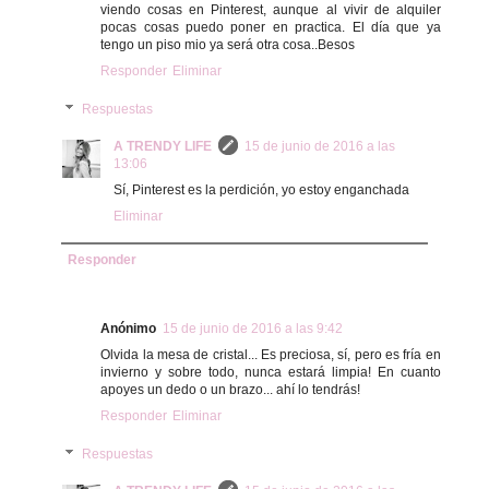
viendo cosas en Pinterest, aunque al vivir de alquiler
pocas cosas puedo poner en practica. El día que ya
tengo un piso mio ya será otra cosa..Besos
Responder
Eliminar
Respuestas
A TRENDY LIFE
15 de junio de 2016 a las
13:06
Sí, Pinterest es la perdición, yo estoy enganchada
Eliminar
Responder
Anónimo
15 de junio de 2016 a las 9:42
Olvida la mesa de cristal... Es preciosa, sí, pero es fría en
invierno y sobre todo, nunca estará limpia! En cuanto
apoyes un dedo o un brazo... ahí lo tendrás!
Responder
Eliminar
Respuestas