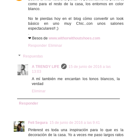
como para el resto de la casa, los entornos en color
blanco.
No te pierdas hoy en el blog cómo convertir un look
básico en uno muy Chic...con unos salones
espectaculares!! ;)
.
❤ Besos de
www.withorwithoutshoes.com
Responder
Eliminar
Respuestas
A TRENDY LIFE
15 de junio de 2016 a las
13:03
A mí también me encantan los tonos blancos, la
verdad
Eliminar
Responder
Feli Segura
15 de junio de 2016 a las 9:41
Pinterest es toda una inspiración para lo que es la
decoración de la casa. Yo a veces me paso largos ratos