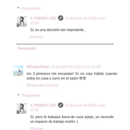
Respuestas
A TRENDY LIFE
15 de junio de 2016 a las
13:10
Sí, es una decisión tan importante...
Eliminar
Responder
MásQueRopa
15 de junio de 2016 a las 11:38
los 3 primeros me encantan! Yo no cojo hábito cuando
estoy en casa y curro en el salón 🙊🙊
Responder
Eliminar
Respuestas
A TRENDY LIFE
15 de junio de 2016 a las
13:11
Sí, pero tú trabajas fuera de casa jejeje, yo necesito
un espacio de trabajo molón :)
Eliminar