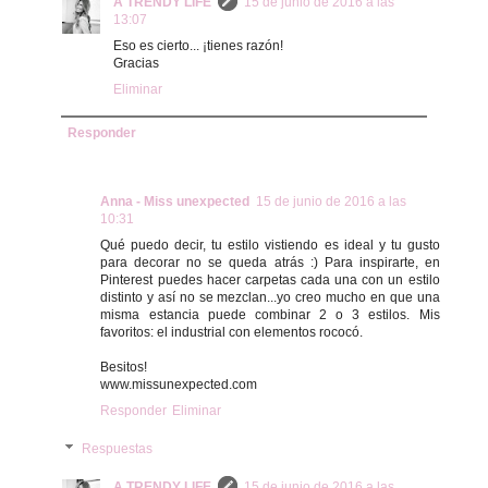
A TRENDY LIFE
15 de junio de 2016 a las
13:07
Eso es cierto... ¡tienes razón!
Gracias
Eliminar
Responder
Anna - Miss unexpected
15 de junio de 2016 a las
10:31
Qué puedo decir, tu estilo vistiendo es ideal y tu gusto
para decorar no se queda atrás :) Para inspirarte, en
Pinterest puedes hacer carpetas cada una con un estilo
distinto y así no se mezclan...yo creo mucho en que una
misma estancia puede combinar 2 o 3 estilos. Mis
favoritos: el industrial con elementos rococó.
Besitos!
www.missunexpected.com
Responder
Eliminar
Respuestas
A TRENDY LIFE
15 de junio de 2016 a las