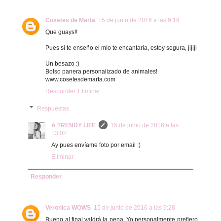
Cosetes de Marta
15 de junio de 2016 a las 9:19
Que guays!!
Pues si te enseño el mío te encantaría, estoy segura, jijiji
Un besazo :)
Bolso panera personalizado de animales!
www.cosetesdemarta.com
Responder
Eliminar
Respuestas
A TRENDY LIFE
15 de junio de 2016 a las
13:02
Ay pues envíame foto por email :)
Eliminar
Responder
Veronica WOWS
15 de junio de 2016 a las 9:28
Bueno al final valdrá la pena. Yo personalmente prefiero,