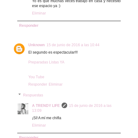
Yo es que muchas veces trabajo en casa y necesito
ese espacio ya :)
Eliminar
Responder
Unknown
15 de junio de 2016 a las 10:44
El segundo es espectacular!!!
Preparadas Listas YA
You Tube
Responder
Eliminar
Respuestas
A TRENDY LIFE
15 de junio de 2016 a las
13:09
¡Sí! A mí me chifla
Eliminar
Responder