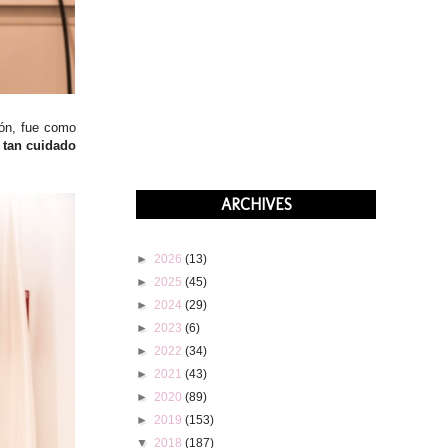
lón, fue como
 tan cuidado
ARCHIVES
►
2026
(13)
►
2025
(45)
►
2024
(29)
►
2023
(6)
►
2022
(34)
►
2021
(43)
►
2020
(89)
►
2019
(153)
▼
2018
(187)