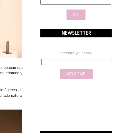
NEWSLETTER
Introduce your email
eocupaban era
irme cómoda y
 imágenes de
ltado natural