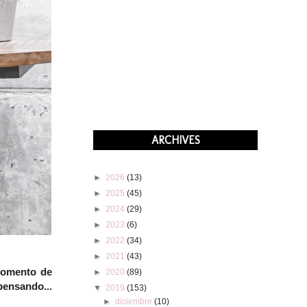
ARCHIVES
►
2026
(13)
►
2025
(45)
►
2024
(29)
►
2023
(6)
►
2022
(34)
►
2021
(43)
 momento de
►
2020
(89)
pensando...
▼
2019
(153)
►
diciembre
(10)