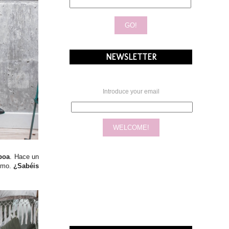
NEWSLETTER
Introduce your email
boa
. Hace un
simo.
¿Sabéis