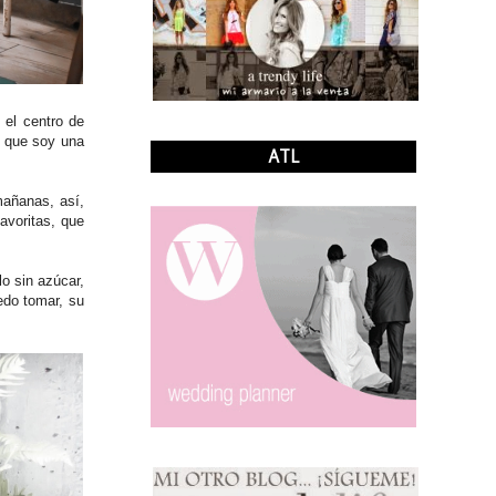
 el centro de
s que soy una
ATL
mañanas, así,
avoritas, que
 sin azúcar,
edo tomar, su