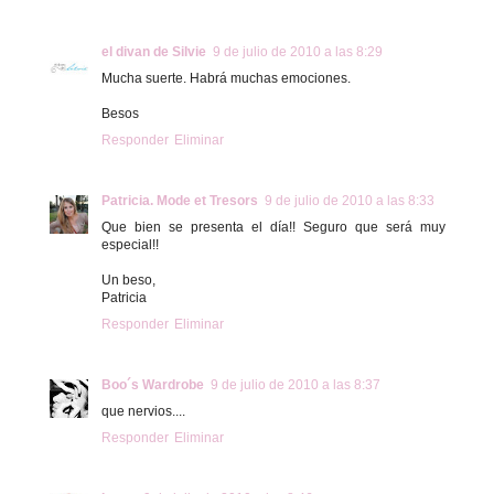
el divan de Silvie
9 de julio de 2010 a las 8:29
Mucha suerte. Habrá muchas emociones.
Besos
Responder
Eliminar
Patricia. Mode et Tresors
9 de julio de 2010 a las 8:33
Que bien se presenta el día!! Seguro que será muy
especial!!
Un beso,
Patricia
Responder
Eliminar
Boo´s Wardrobe
9 de julio de 2010 a las 8:37
que nervios....
Responder
Eliminar