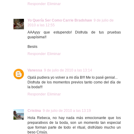
Responder
Eliminar
Yo Quería Ser Como Carrie Bradshaw
9 de julio de
2010 a las 12:55
AAAyyy que estupendo! Disfruta de tus pruebas
guapísima!!
Besiis
Responder
Eliminar
Vanessa
9 de julio de 2010 a las 13:14
Ojalá pudiera yo volver a mi día B!!! Me lo pasé genial...
Disfruta de los momentos previos tanto como del día de
la boda!!!
Responder
Eliminar
Cristina
9 de julio de 2010 a las 13:19
Hola Rebeca, no hay nada más emocionante que los
preparativos de la boda, son un momento tan especial
que forman parte de todo el ritual, disfrútalo mucho un
beso Crisús.