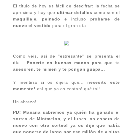
El título de hoy es fácil de descifrar: la fecha se
aproxima y hay que
ultimar detalles
como son el
maquillaje
,
peinado
e incluso
probarse de
nuevo el vestido
para el gran día...
Como véis, asi de "estresante" se presenta el
día...
Ponerte en buenas manos para que te
asesoren, te mimen y te pongan guapa...
Y mentiría si os dijera que...
necesito este
momento!
así que ya os contaré qué tal!
Un abrazo!
PD: Mañana sabremos ya quién ha ganado el
sorteo de Mintmelon, y el lunes, os espero de
nuevo con otro sorteo! ya os dije que había
que ponerse de largo por ese millón de visitas