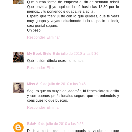
Que buena forma de empezar el fin de semana rebe!!
Que envidia..jj yo aqui en la ofi hasta las 18.30 por lo
menos.. y tu poniendote guapa, relajadita..
Espero que "den" justo con lo que quieres, que te veas
muy guapa y vayas solucionado todo respecto al look,
será genial seguro.
Un beso
Responder
Eliminar
My Book Style
9 de julio de 2010 a las 9:36
Qué ilusión, difruta esos momentos!
Responder
Eliminar
Miss A
9 de julio de 2010 a las 9:46
Seguro que va muy bien, además, tú tienes claro tu estilo
y con buenos profesionales seguro que os entendeis y
consigues lo que buscas.
Responder
Eliminar
BdeH
9 de julio de 2010 a las 9:53
Disfruta mucho, que te dejen guapísima y sobretodo que