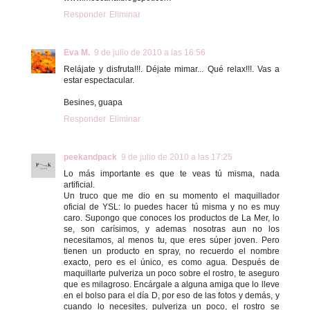
Responder
Eliminar
Eva M.
9 de julio de 2010 a las 16:56
Relájate y disfruta!!!. Déjate mimar... Qué relax!!!. Vas a
estar espectacular.
Besines, guapa
Responder
Eliminar
peekandpack
9 de julio de 2010 a las 17:25
Lo más importante es que te veas tú misma, nada
artificial.
Un truco que me dio en su momento el maquillador
oficial de YSL: lo puedes hacer tú misma y no es muy
caro. Supongo que conoces los productos de La Mer, lo
se, son carísimos, y ademas nosotras aun no los
necesitamos, al menos tu, que eres súper joven. Pero
tienen un producto en spray, no recuerdo el nombre
exacto, pero es el único, es como agua. Después de
maquillarte pulveriza un poco sobre el rostro, te aseguro
que es milagroso. Encárgale a alguna amiga que lo lleve
en el bolso para el día D, por eso de las fotos y demás, y
cuando lo necesites, pulveriza un poco, el rostro se