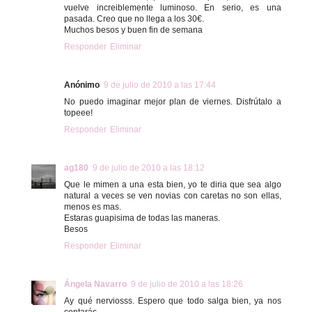
vuelve increiblemente luminoso. En serio, es una
pasada. Creo que no llega a los 30€.
Muchos besos y buen fin de semana
Responder
Eliminar
Anónimo
9 de julio de 2010 a las 17:44
No puedo imaginar mejor plan de viernes. Disfrútalo a
topeee!
Responder
Eliminar
ag180
9 de julio de 2010 a las 18:12
Que le mimen a una esta bien, yo te diria que sea algo
natural a veces se ven novias con caretas no son ellas,
menos es mas.
Estaras guapisima de todas las maneras.
Besos
Responder
Eliminar
Ángela Navarro
9 de julio de 2010 a las 18:26
Ay qué nerviosss. Espero que todo salga bien, ya nos
contarás.