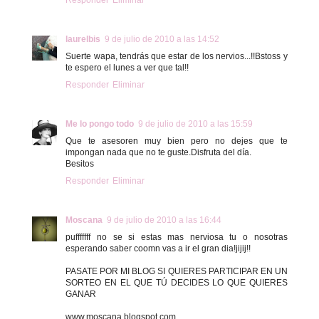
laurelbis
9 de julio de 2010 a las 14:52
Suerte wapa, tendrás que estar de los nervios...!!Bstoss y
te espero el lunes a ver que tal!!
Responder
Eliminar
Me lo pongo todo
9 de julio de 2010 a las 15:59
Que te asesoren muy bien pero no dejes que te
impongan nada que no te guste.Disfruta del día.
Besitos
Responder
Eliminar
Moscana
9 de julio de 2010 a las 16:44
pufffffff no se si estas mas nerviosa tu o nosotras
esperando saber coomn vas a ir el gran dia!jijij!!
PASATE POR MI BLOG SI QUIERES PARTICIPAR EN UN
SORTEO EN EL QUE TÚ DECIDES LO QUE QUIERES
GANAR
www.moscana.blogspot.com