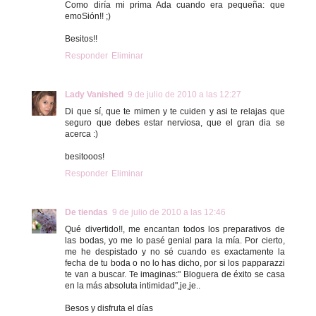
Como diría mi prima Ada cuando era pequeña: que
emoSión!! ;)
Besitos!!
Responder
Eliminar
Lady Vanished
9 de julio de 2010 a las 12:27
Di que sí, que te mimen y te cuiden y asi te relajas que
seguro que debes estar nerviosa, que el gran dia se
acerca :)
besitooos!
Responder
Eliminar
De tiendas
9 de julio de 2010 a las 12:46
Qué divertido!!, me encantan todos los preparativos de
las bodas, yo me lo pasé genial para la mía. Por cierto,
me he despistado y no sé cuando es exactamente la
fecha de tu boda o no lo has dicho, por si los papparazzi
te van a buscar. Te imaginas:" Bloguera de éxito se casa
en la más absoluta intimidad",je,je..
Besos y disfruta el días