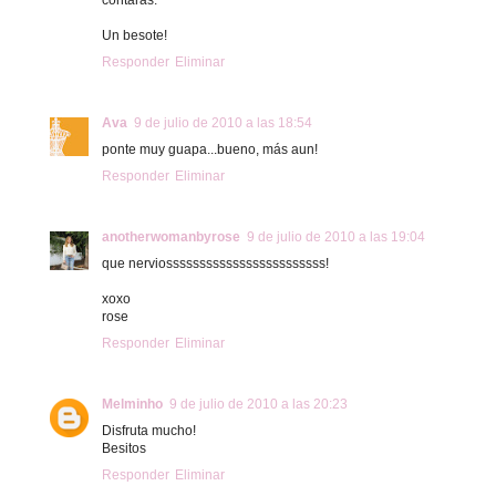
Un besote!
Responder
Eliminar
Ava
9 de julio de 2010 a las 18:54
ponte muy guapa...bueno, más aun!
Responder
Eliminar
anotherwomanbyrose
9 de julio de 2010 a las 19:04
que nerviossssssssssssssssssssssss!
xoxo
rose
Responder
Eliminar
Melminho
9 de julio de 2010 a las 20:23
Disfruta mucho!
Besitos
Responder
Eliminar