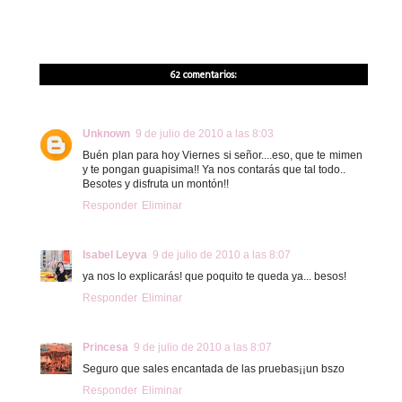
62 comentarios:
Unknown
9 de julio de 2010 a las 8:03
Buén plan para hoy Viernes si señor....eso, que te mimen
y te pongan guapisima!! Ya nos contarás que tal todo..
Besotes y disfruta un montón!!
Responder
Eliminar
Isabel Leyva
9 de julio de 2010 a las 8:07
ya nos lo explicarás! que poquito te queda ya... besos!
Responder
Eliminar
Princesa
9 de julio de 2010 a las 8:07
Seguro que sales encantada de las pruebas¡¡un bszo
Responder
Eliminar