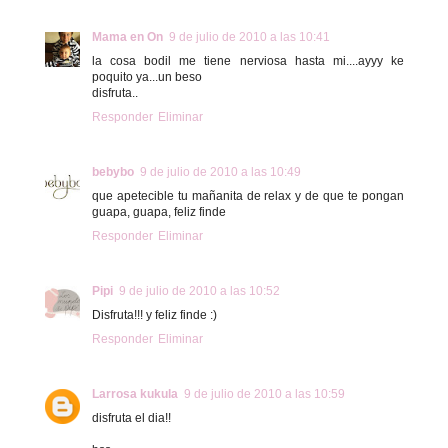
Mama en On
9 de julio de 2010 a las 10:41
la cosa bodil me tiene nerviosa hasta mi....ayyy ke
poquito ya...un beso
disfruta..
Responder
Eliminar
bebybo
9 de julio de 2010 a las 10:49
que apetecible tu mañanita de relax y de que te pongan
guapa, guapa, feliz finde
Responder
Eliminar
Pipi
9 de julio de 2010 a las 10:52
Disfruta!!! y feliz finde :)
Responder
Eliminar
Larrosa kukula
9 de julio de 2010 a las 10:59
disfruta el dia!!