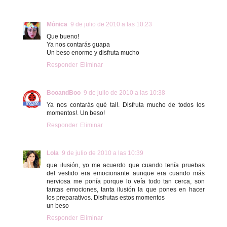
Mónica
9 de julio de 2010 a las 10:23
Que bueno!
Ya nos contarás guapa
Un beso enorme y disfruta mucho
Responder
Eliminar
BooandBoo
9 de julio de 2010 a las 10:38
Ya nos contarás qué tal!. Disfruta mucho de todos los
momentos!. Un beso!
Responder
Eliminar
Lola
9 de julio de 2010 a las 10:39
que ilusión, yo me acuerdo que cuando tenía pruebas
del vestido era emocionante aunque era cuando más
nerviosa me ponía porque lo veía todo tan cerca, son
tantas emociones, tanta ilusión la que pones en hacer
los preparativos. Disfrutas estos momentos
un beso
Responder
Eliminar