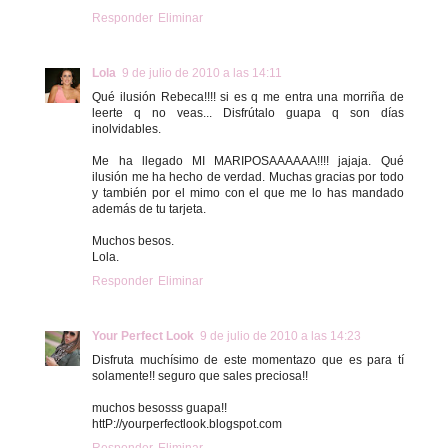
Responder
Eliminar
Lola
9 de julio de 2010 a las 14:11
Qué ilusión Rebeca!!!! si es q me entra una morriña de
leerte q no veas... Disfrútalo guapa q son días
inolvidables.
Me ha llegado MI MARIPOSAAAAAA!!!! jajaja. Qué
ilusión me ha hecho de verdad. Muchas gracias por todo
y también por el mimo con el que me lo has mandado
además de tu tarjeta.
Muchos besos.
Lola.
Responder
Eliminar
Your Perfect Look
9 de julio de 2010 a las 14:23
Disfruta muchísimo de este momentazo que es para tí
solamente!! seguro que sales preciosa!!
muchos besosss guapa!!
httP://yourperfectlook.blogspot.com
Responder
Eliminar