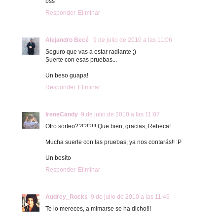
bss
Responder
Eliminar
Alejandro Becé
9 de julio de 2010 a las 11:06
Seguro que vas a estar radiante ;)
Suerte con esas pruebas...
Un beso guapa!
Responder
Eliminar
IreneCandy
9 de julio de 2010 a las 11:07
Otro sorteo??!?!?!!! Que bien, gracias, Rebeca!
Mucha suerte con las pruebas, ya nos contarás!! :P
Un besito
Responder
Eliminar
Audrey_Rocks
9 de julio de 2010 a las 11:46
Te lo mereces, a mimarse se ha dicho!!!