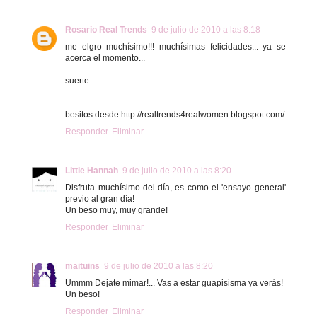
Rosario Real Trends
9 de julio de 2010 a las 8:18
me elgro muchísimo!!! muchísimas felicidades... ya se
acerca el momento...
suerte
besitos desde http://realtrends4realwomen.blogspot.com/
Responder
Eliminar
Little Hannah
9 de julio de 2010 a las 8:20
Disfruta muchísimo del día, es como el 'ensayo general'
previo al gran día!
Un beso muy, muy grande!
Responder
Eliminar
maituins
9 de julio de 2010 a las 8:20
Ummm Dejate mimar!... Vas a estar guapisisma ya verás!
Un beso!
Responder
Eliminar