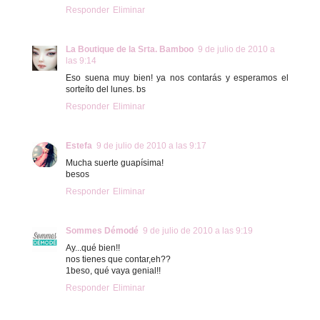
Responder
Eliminar
La Boutique de la Srta. Bamboo
9 de julio de 2010 a
las 9:14
Eso suena muy bien! ya nos contarás y esperamos el
sorteíto del lunes. bs
Responder
Eliminar
Estefa
9 de julio de 2010 a las 9:17
Mucha suerte guapísima!
besos
Responder
Eliminar
Sommes Démodé
9 de julio de 2010 a las 9:19
Ay...qué bien!!
nos tienes que contar,eh??
1beso, qué vaya genial!!
Responder
Eliminar