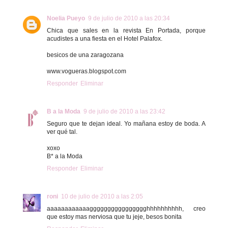
Noelia Pueyo
9 de julio de 2010 a las 20:34
Chica que sales en la revista En Portada, porque
acudistes a una fiesta en el Hotel Palafox.
besicos de una zaragozana
www.vogueras.blogspot.com
Responder
Eliminar
B a la Moda
9 de julio de 2010 a las 23:42
Seguro que te dejan ideal. Yo mañana estoy de boda. A
ver qué tal.
xoxo
B* a la Moda
Responder
Eliminar
roni
10 de julio de 2010 a las 2:05
aaaaaaaaaaaagggggggggggggggghhhhhhhhhh, creo
que estoy mas nerviosa que tu jeje, besos bonita