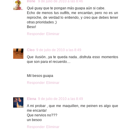
Irene
9 de julio de 2010 a las 8:46
Qué guay que te pongan más guapa aún si cabe.
Echo de menos tus outfits, me encantan, pero no es un
reproche, de verdad lo entiendo, y creo que debes tener
otras prioridades ;)
Beso!
Responder
Eliminar
Cleo
9 de julio de 2010 a las 8:49
Que ilusión...ya te queda nada...disfruta esso momentos
que son para el recuerdo....
Mil besos guapa
Responder
Eliminar
Elena
9 de julio de 2010 a las 8:49
A mi probar , que me maquillen, me peinen es algo que
me encanta!
Que nervios no???
un besoo
Responder
Eliminar