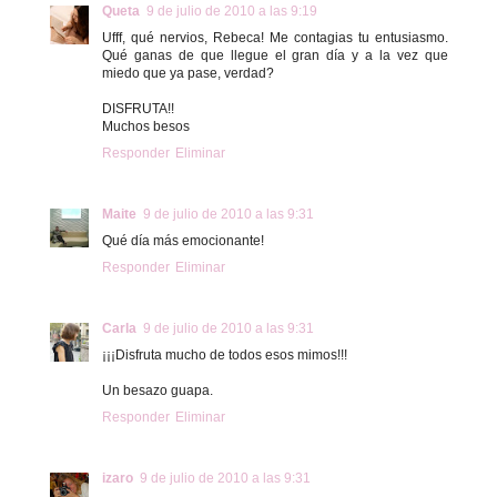
Queta
9 de julio de 2010 a las 9:19
Ufff, qué nervios, Rebeca! Me contagias tu entusiasmo.
Qué ganas de que llegue el gran día y a la vez que
miedo que ya pase, verdad?
DISFRUTA!!
Muchos besos
Responder
Eliminar
Maite
9 de julio de 2010 a las 9:31
Qué día más emocionante!
Responder
Eliminar
Carla
9 de julio de 2010 a las 9:31
¡¡¡Disfruta mucho de todos esos mimos!!!
Un besazo guapa.
Responder
Eliminar
izaro
9 de julio de 2010 a las 9:31