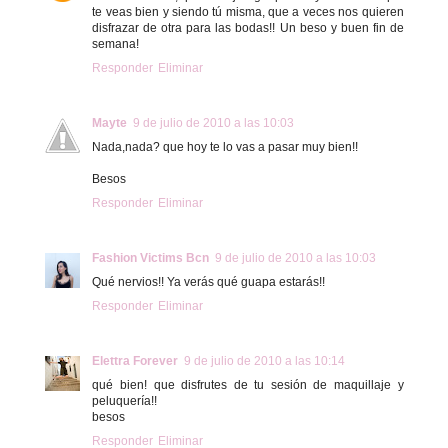
te veas bien y siendo tú misma, que a veces nos quieren
disfrazar de otra para las bodas!! Un beso y buen fin de
semana!
Responder
Eliminar
Mayte
9 de julio de 2010 a las 10:03
Nada,nada? que hoy te lo vas a pasar muy bien!!
Besos
Responder
Eliminar
Fashion Victims Bcn
9 de julio de 2010 a las 10:03
Qué nervios!! Ya verás qué guapa estarás!!
Responder
Eliminar
Elettra Forever
9 de julio de 2010 a las 10:14
qué bien! que disfrutes de tu sesión de maquillaje y
peluquería!!
besos
Responder
Eliminar