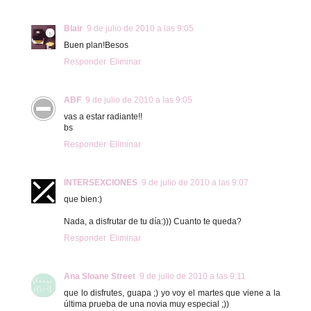
Blair
9 de julio de 2010 a las 9:05
Buen plan!Besos
Responder
Eliminar
ABF
9 de julio de 2010 a las 9:05
vas a estar radiante!!
bs
Responder
Eliminar
INTERSEXCIONES
9 de julio de 2010 a las 9:07
que bien:)
Nada, a disfrutar de tu día:))) Cuanto te queda?
Responder
Eliminar
Ana Sloane Street
9 de julio de 2010 a las 9:11
que lo disfrutes, guapa ;) yo voy el martes que viene a la
última prueba de una novia muy especial ;))