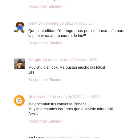
Responder
Eliminar
Kela
24 de enero de 2012 a las 10:58
Que comodidad!!!Yo tengo unas pero que uso más para
la primavera ahora muero de frío!!!
Responder
Eliminar
Maggie
24 de enero de 2012 a las 10:59
Muy chulo el look! Me gustan mucho las fotos!
Bss
Responder
Eliminar
Unknown
24 de enero de 2012 a las 11:00
Me encantan tus converse Rebeca!!!!
Muy interesantes los libros que estuviste mirando!!
Besis
Responder
Eliminar