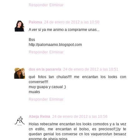
Responder
Eliminar
Paloma
24 de enero de 2012 a las 10:50
A ver si ya me animo a comprarme unas...
Bss
http://palomaamo.blogspot.com
Responder
Eliminar
dos en la pasarela
24 de enero de 2012 a las 10:51
qué fotos tan chulas!!!! me encantan los looks con
converse!!!!
muy guapa y casual ;)
muaks
Responder
Eliminar
Abeja Reina
24 de enero de 2012 a las 10:56
Holas rebeca!me encantan los looks comodos y a la vez
cn estilo, me encantan el bolso, es precioso!!;))y te
quedan genial los converse cn los vaqueros!un besaoz
enorme de abeja reina