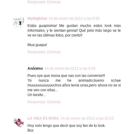
Responder
Eliminar
MyBigBlind
24 de enero de 2012 a las 9:50
Estás guapisima! Me gustan mucho estos look más
informales, y te sientan genial! Qué pelo más largo se te
ve en las últimas fotos, por cierto!!
Mua guapa!
Responder
Eliminar
Anónimo
24 de enero de 2012 a las 9:58
Pues oye que mona que vas con las converse!!!
Yo nunca me he animado,bueno si,hae
muuuuuuuuuuuchos años tenía unas,pero ahora no se si
me veo con ellas...
Un besito...
Responder
Eliminar
LA VIDA ÉS ROSA
24 de enero de 2012 a las 10:03
Hoy solo tengo que decir que soy fan de tu look.
Bss