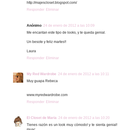
http://majescloset.blogspot.com/
Responder
Eliminar
Anónimo
24 de enero de 2012 a las 10:09
Me encantan este tipo de looks, y te queda genial.
Un besote y feliz martes!!
Laura
Responder
Eliminar
My Red Wardrobe
24 de enero de 2012 a las 10:11
Muy guapa Rebeca
www.myredwardrobe.com
Responder
Eliminar
El Closet de Maria
24 de enero de 2012 a las 10:20
Tienes razón es un look muy cómodo! y te sienta genial!
muac