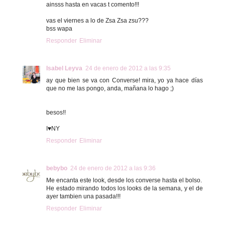
ainsss hasta en vacas t comento!!!
vas el viernes a lo de Zsa Zsa zsu???
bss wapa
Responder
Eliminar
Isabel Leyva
24 de enero de 2012 a las 9:35
ay que bien se va con Converse! mira, yo ya hace días
que no me las pongo, anda, mañana lo hago ;)
besos!!
I♥NY
Responder
Eliminar
bebybo
24 de enero de 2012 a las 9:36
Me encanta este look, desde los converse hasta el bolso.
He estado mirando todos los looks de la semana, y el de
ayer tambien una pasada!!!
Responder
Eliminar