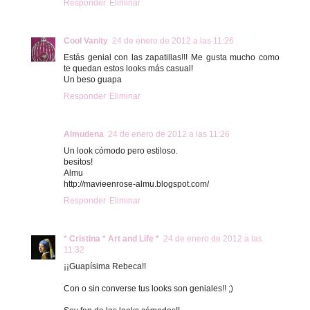
Responder
Eliminar
Cool Vanity
24 de enero de 2012 a las 11:26
Estás genial con las zapatillas!!! Me gusta mucho como
te quedan estos looks más casual!
Un beso guapa
Responder
Eliminar
Almudena
24 de enero de 2012 a las 11:26
Un look cómodo pero estiloso.
besitos!
Almu
http://mavieenrose-almu.blogspot.com/
Responder
Eliminar
* Cristina * Art and Life *
24 de enero de 2012 a las
11:32
¡¡Guapísima Rebeca!!
Con o sin converse tus looks son geniales!! ;)