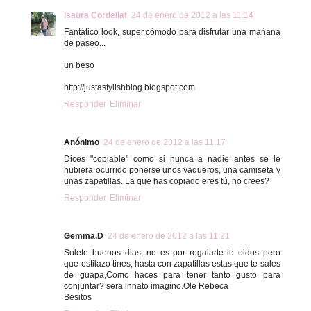
Isaura Cordellat
24 de enero de 2012 a las 11:14
Fantático look, super cómodo para disfrutar una mañana
de paseo...
un beso
http://justastylishblog.blogspot.com
Responder
Eliminar
Anónimo
24 de enero de 2012 a las 11:17
Dices "copiable" como si nunca a nadie antes se le
hubiera ocurrido ponerse unos vaqueros, una camiseta y
unas zapatillas. La que has copiado eres tú, no crees?
Responder
Eliminar
Gemma.D
24 de enero de 2012 a las 11:21
Solete buenos dias, no es por regalarte lo oidos pero
que estilazo tines, hasta con zapatillas estas que te sales
de guapa,Como haces para tener tanto gusto para
conjuntar? sera innato imagino.Ole Rebeca
Besitos