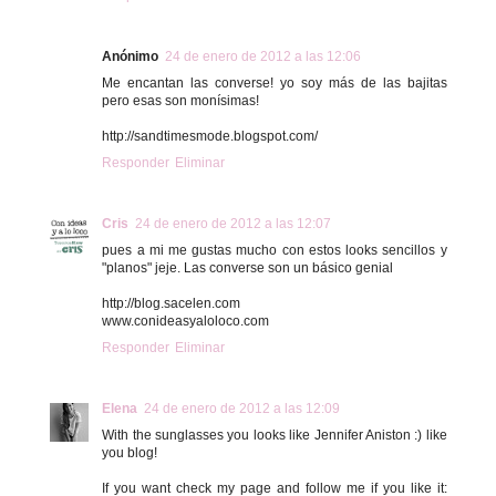
Anónimo
24 de enero de 2012 a las 12:06
Me encantan las converse! yo soy más de las bajitas
pero esas son monísimas!
http://sandtimesmode.blogspot.com/
Responder
Eliminar
Cris
24 de enero de 2012 a las 12:07
pues a mi me gustas mucho con estos looks sencillos y
"planos" jeje. Las converse son un básico genial
http://blog.sacelen.com
www.conideasyaloloco.com
Responder
Eliminar
Elena
24 de enero de 2012 a las 12:09
With the sunglasses you looks like Jennifer Aniston :) like
you blog!
If you want check my page and follow me if you like it: