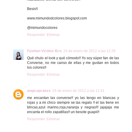
Besis!!
www.mimundodcolores.blogspot.com
@mimundocolores
Responder
Eliminar
Fashion Victims Bcn
24 de enero de 2012 a las 12:29
Qué chulo el look y qué cómodo!! Yo soy súper fan de las
Converse, no me canso de ellas y me gustan en todos
los colores!!
Responder
Eliminar
angicupcakes
24 de enero de 2012 a las 12:41
me encantan las converse!! yo las tengo en blancas y
rojas y a mi chico siempre se las regalo !! el las tiene en
blncas,azul marino,roja,naranja y negras!!! jajajaja me
encanta el rollo zapatillas!! un besote guapii!!
Responder
Eliminar