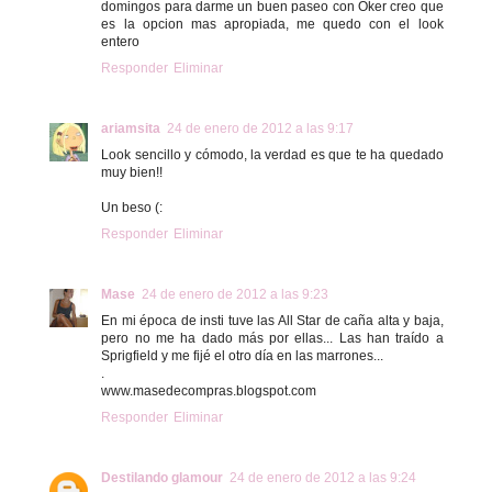
domingos para darme un buen paseo con Oker creo que
es la opcion mas apropiada, me quedo con el look
entero
Responder
Eliminar
ariamsita
24 de enero de 2012 a las 9:17
Look sencillo y cómodo, la verdad es que te ha quedado
muy bien!!
Un beso (:
Responder
Eliminar
Mase
24 de enero de 2012 a las 9:23
En mi época de insti tuve las All Star de caña alta y baja,
pero no me ha dado más por ellas... Las han traído a
Sprigfield y me fijé el otro día en las marrones...
.
www.masedecompras.blogspot.com
Responder
Eliminar
Destilando glamour
24 de enero de 2012 a las 9:24