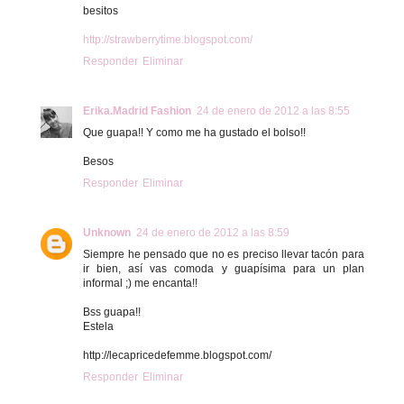
besitos
http://strawberrytime.blogspot.com/
Responder
Eliminar
Erika.Madrid Fashion
24 de enero de 2012 a las 8:55
Que guapa!! Y como me ha gustado el bolso!!
Besos
Responder
Eliminar
Unknown
24 de enero de 2012 a las 8:59
Siempre he pensado que no es preciso llevar tacón para
ir bien, así vas comoda y guapísima para un plan
informal ;) me encanta!!
Bss guapa!!
Estela
http://lecapricedefemme.blogspot.com/
Responder
Eliminar