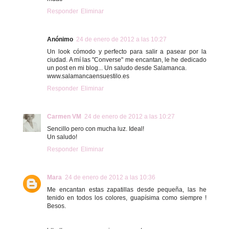
Responder
Eliminar
Anónimo
24 de enero de 2012 a las 10:27
Un look cómodo y perfecto para salir a pasear por la
ciudad. A mí las "Converse" me encantan, le he dedicado
un post en mi blog... Un saludo desde Salamanca.
www.salamancaensuestilo.es
Responder
Eliminar
Carmen VM
24 de enero de 2012 a las 10:27
Sencillo pero con mucha luz. Ideal!
Un saludo!
Responder
Eliminar
Mara
24 de enero de 2012 a las 10:36
Me encantan estas zapatillas desde pequeña, las he
tenido en todos los colores, guapísima como siempre !
Besos.