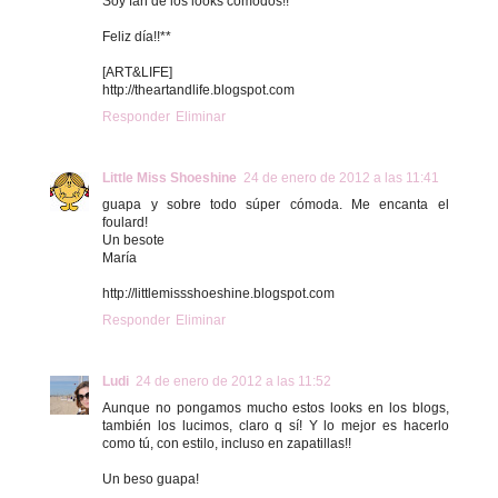
Soy fan de los looks cómodos!!
Feliz día!!**
[ART&LIFE]
http://theartandlife.blogspot.com
Responder
Eliminar
Little Miss Shoeshine
24 de enero de 2012 a las 11:41
guapa y sobre todo súper cómoda. Me encanta el
foulard!
Un besote
María
http://littlemissshoeshine.blogspot.com
Responder
Eliminar
Ludi
24 de enero de 2012 a las 11:52
Aunque no pongamos mucho estos looks en los blogs,
también los lucimos, claro q sí! Y lo mejor es hacerlo
como tú, con estilo, incluso en zapatillas!!
Un beso guapa!