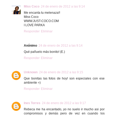
Miss Coco
24 de enero de 2012 a las 9:14
Me encanta tu melenaza!!
Miss Coco
WWW.JUST-COCO.COM
I LOVE PARKA
Responder
Eliminar
Anónimo
24 de enero de 2012 a las 9:14
Qué pañuelo más bonito! (E.)
Responder
Eliminar
Unknown
24 de enero de 2012 a las 9:15
Que bonitas las fotos de hoy! son especiales con ese
ambiente =)
Responder
Eliminar
Ines Torres
24 de enero de 2012 a las 9:17
Rebeca me ha encantado, yo no suelo ir mucho asi por
compromisos y demás pero de vez en cuando los