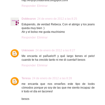
http://enjoycostabrava.blogspot.com/
Responder
Eliminar
Dobleuvve
24 de enero de 2012 a las 8:25
Estupendo, de verdad Rebeca. Con el abrigo y los jeans
queda muy bien :)
Ah y el bolso me gusta muchisimo
Responder
Eliminar
Unknown
24 de enero de 2012 a las 8:27
Me encanta el pañuelo!!! y qué largo tienes el pelo!
cuando te ha crecido tanto ni me di cuenta!! besos
Responder
Eliminar
Teresa
24 de enero de 2012 a las 8:28
me encanta que nos enseñes este tipo de looks
cómodos porque yo soy de las que me siento incapaz de
ir todo el día en tacones!
besos