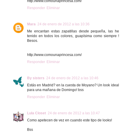
http://www.comounaprincesa.com/
Responder
Eliminar
Mara
24 de enero de 2012 a las 10:36
Me encantan estas zapatillas desde pequeña, las he
tenido en todos los colores, guapísima como siempre !
Besos.
http://www.comounaprincesa.com/
Responder
Eliminar
By sisters
24 de enero de 2012 a las 10:46
Estás en Madrid? en la cuesta de Moyano? Un look ideal
para una mañana de Domingo! bss
Responder
Eliminar
Lula Closet
24 de enero de 2012 a las 10:47
Como apetecen de vez en cuando este tipo de looks!
Bss