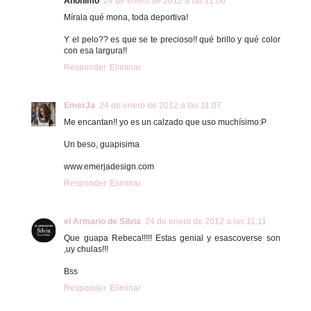
Anónimo
24 de enero de 2012 a las 11:06
Mírala qué mona, toda deportiva!
Y el pelo?? es que se te precioso!! qué brillo y qué color
con esa largura!!
Responder
Eliminar
EmerJa
24 de enero de 2012 a las 11:07
Me encantan!! yo es un calzado que uso muchísimo:P
Un beso, guapisima
www.emerjadesign.com
Responder
Eliminar
el Armario de Silvia
24 de enero de 2012 a las 11:11
Que guapa Rebeca!!!!! Estas genial y esascoverse son
,uy chulas!!!
Bss
Responder
Eliminar