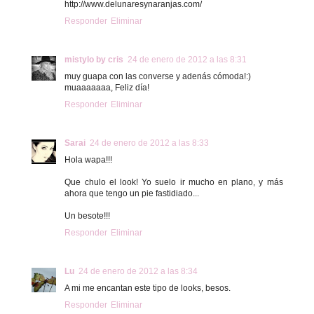
http://www.delunaresynaranjas.com/
Responder
Eliminar
mistylo by cris
24 de enero de 2012 a las 8:31
muy guapa con las converse y adenás cómoda!:)
muaaaaaaa, Feliz día!
Responder
Eliminar
Sarai
24 de enero de 2012 a las 8:33
Hola wapa!!!
Que chulo el look! Yo suelo ir mucho en plano, y más
ahora que tengo un pie fastidiado...
Un besote!!!
Responder
Eliminar
Lu
24 de enero de 2012 a las 8:34
A mi me encantan este tipo de looks, besos.
Responder
Eliminar