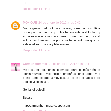
:-)
Responder
Eliminar
MONIQUE
24 de enero de 2012 a las 9:41
Me ha gustado el look para pasear, correr con los niños
por el parque... te lo copio. Me ha encantado el foulard y
el bolso son una monada pero lo que mas me gusta el
sol de las fotos es que por aqui hace tanto frio que no
sale ni el sol... Besos y feliz martes.
Responder
Eliminar
Carmen Hummer
24 de enero de 2012 a las 9:41
Me gusta el look con las converse, pareces más niña, te
sienta muy bien, y como lo acompañas con el abrigo y el
bolso, tampoco queda muy casual, no se que haces pero
todo te viste, ja ja ja
Genial el bolso!!!
Bsssss
http://carmenhummer.blogspot.com