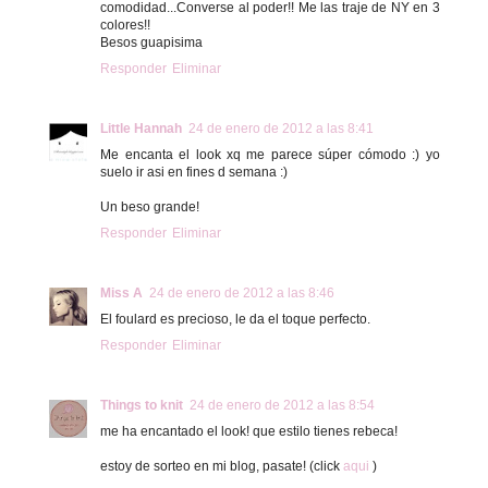
comodidad...Converse al poder!! Me las traje de NY en 3
colores!!
Besos guapisima
Responder
Eliminar
Little Hannah
24 de enero de 2012 a las 8:41
Me encanta el look xq me parece súper cómodo :) yo
suelo ir asi en fines d semana :)
Un beso grande!
Responder
Eliminar
Miss A
24 de enero de 2012 a las 8:46
El foulard es precioso, le da el toque perfecto.
Responder
Eliminar
Things to knit
24 de enero de 2012 a las 8:54
me ha encantado el look! que estilo tienes rebeca!
estoy de sorteo en mi blog, pasate! (click
aqui
)