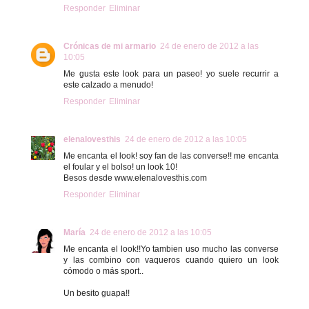
Responder
Eliminar
Crónicas de mi armario
24 de enero de 2012 a las
10:05
Me gusta este look para un paseo! yo suele recurrir a
este calzado a menudo!
Responder
Eliminar
elenalovesthis
24 de enero de 2012 a las 10:05
Me encanta el look! soy fan de las converse!! me encanta
el foular y el bolso! un look 10!
Besos desde www.elenalovesthis.com
Responder
Eliminar
María
24 de enero de 2012 a las 10:05
Me encanta el look!!Yo tambien uso mucho las converse
y las combino con vaqueros cuando quiero un look
cómodo o más sport..
Un besito guapa!!