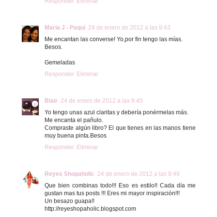
Responder
Eliminar
Maria J - Paqui
24 de enero de 2012 a las 9:43
Me encantan las converse! Yo,por fin tengo las mías.
Besos.
Gemeladas
Responder
Eliminar
Blair
24 de enero de 2012 a las 9:45
Yo tengo unas azul claritas y debería ponérmelas más.
Me encanta el pañulo.
Compraste algún libro? El que tienes en las manos tiene
muy buena pinta.Besos
Responder
Eliminar
Reyes Shopaholic
24 de enero de 2012 a las 9:49
Que bien combinas todo!!! Eso es estilo!! Cada día me
gustan mas tus posts !!! Eres mi mayor inspiración!!!
Un besazo guapa!!
http://reyeshopaholic.blogspot.com