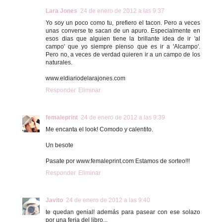
Lara Jones
24 de enero de 2012 a las 9:37
Yo soy un poco como tu, prefiero el tacon. Pero a veces
unas converse te sacan de un apuro. Especialmente en
esos dias que alguien tiene la brillante idea de ir 'al
campo' que yo siempre pienso que es ir a 'Alcampo'.
Pero no, a veces de verdad quieren ir a un campo de los
naturales.
www.eldiariodelarajones.com
Responder
Eliminar
femaleprint
24 de enero de 2012 a las 9:39
Me encanta el look! Comodo y calentito.
Un besote
Pasate por www.femaleprint.com Estamos de sorteo!!!
Responder
Eliminar
Javito
24 de enero de 2012 a las 9:40
te quedan genial! además para pasear con ese solazo
por una feria del libro...