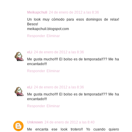
Meikapchuli
24 de enero de 2012 a las 8:36
Un look muy cómodo para esos domingos de relax!
Besos!
meikapchuli.blogspot.com
Responder
Eliminar
eLi
24 de enero de 2012 a las 8:36
Me gusta mucho!!!! El bolso es de temporada!!?? Me ha
encantado!!!
Responder
Eliminar
eLi
24 de enero de 2012 a las 8:36
Me gusta mucho!!!! El bolso es de temporada!!?? Me ha
encantado!!!
Responder
Eliminar
Unknown
24 de enero de 2012 a las 8:40
Me encanta ese look trotero!! Yo cuando quiero