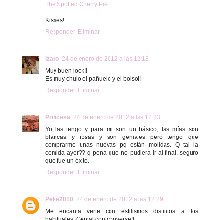
The Spotted Cherry Pie
Kisses!
Responder
Eliminar
izaro
24 de enero de 2012 a las 12:13
Muy buen look!!
Es muy chulo el pañuelo y el bolso!!
Responder
Eliminar
Princesa
24 de enero de 2012 a las 12:23
Yo las tengo y para mi son un básico, las mías son
blancas y rosas y son geniales pero tengo que
comprarme unas nuevas pq están molidas. Q tal la
comida ayer?? q pena que no pudiera ir al final, seguro
que fue un éxito.
Responder
Eliminar
Peke2010
24 de enero de 2012 a las 12:29
Me encanta verte con estilismos distintos a los
habituales. Genial con converse!!