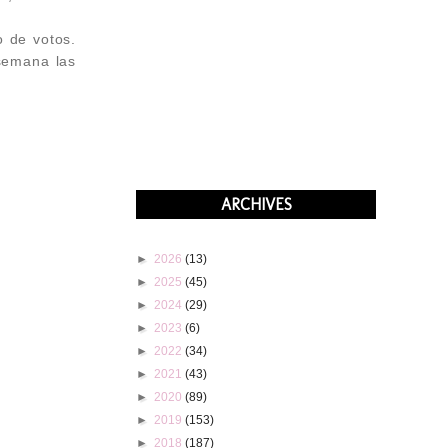
 de votos.
semana las
ARCHIVES
►
2026
(13)
►
2025
(45)
►
2024
(29)
►
2023
(6)
►
2022
(34)
►
2021
(43)
►
2020
(89)
►
2019
(153)
►
2018
(187)