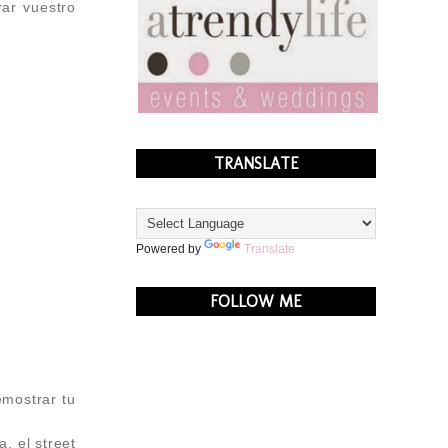
rar vuestro
TRANSLATE
Powered by
Translate
FOLLOW ME
emostrar tu
, el street