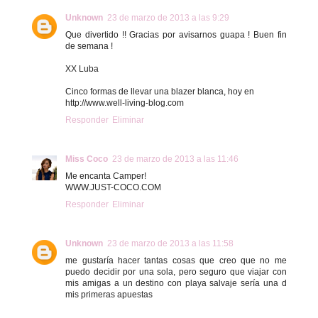
Unknown
23 de marzo de 2013 a las 9:29
Que divertido !! Gracias por avisarnos guapa ! Buen fin
de semana !
XX Luba
Cinco formas de llevar una blazer blanca, hoy en
http://www.well-living-blog.com
Responder
Eliminar
Miss Coco
23 de marzo de 2013 a las 11:46
Me encanta Camper!
WWW.JUST-COCO.COM
Responder
Eliminar
Unknown
23 de marzo de 2013 a las 11:58
me gustaría hacer tantas cosas que creo que no me
puedo decidir por una sola, pero seguro que viajar con
mis amigas a un destino con playa salvaje sería una d
mis primeras apuestas