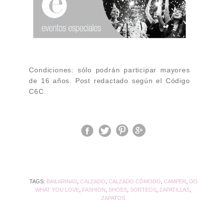
Condiciones: sólo podrán participar mayores
de 16 años.
Post redactado según el Código
C6C.
TAGS:
BAILARINAS
,
CALZADO
,
CALZADO CÓMODO
,
CAMPER
,
DO
WHAT YOU LOVE
,
FASHION
,
SHOES
,
SORTEOS
,
ZAPATILLAS
,
ZAPATOS