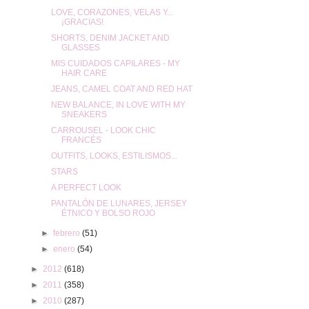
LOVE, CORAZONES, VELAS Y...
¡GRACIAS!
SHORTS, DENIM JACKET AND
GLASSES
MIS CUIDADOS CAPILARES - MY
HAIR CARE
JEANS, CAMEL COAT AND RED HAT
NEW BALANCE, IN LOVE WITH MY
SNEAKERS
CARROUSEL - LOOK CHIC
FRANCÉS
OUTFITS, LOOKS, ESTILISMOS...
STARS
A PERFECT LOOK
PANTALÓN DE LUNARES, JERSEY
ÉTNICO Y BOLSO ROJO
►
febrero
(51)
►
enero
(54)
►
2012
(618)
►
2011
(358)
►
2010
(287)