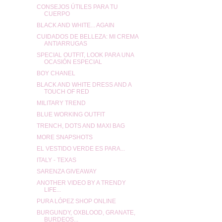
CONSEJOS ÚTILES PARA TU
CUERPO
BLACK AND WHITE... AGAIN
CUIDADOS DE BELLEZA: MI CREMA
ANTIARRUGAS
SPECIAL OUTFIT, LOOK PARA UNA
OCASIÓN ESPECIAL
BOY CHANEL
BLACK AND WHITE DRESS AND A
TOUCH OF RED
MILITARY TREND
BLUE WORKING OUTFIT
TRENCH, DOTS AND MAXI BAG
MORE SNAPSHOTS
EL VESTIDO VERDE ES PARA...
ITALY - TEXAS
SARENZA GIVEAWAY
ANOTHER VIDEO BY A TRENDY
LIFE...
PURA LÓPEZ SHOP ONLINE
BURGUNDY, OXBLOOD, GRANATE,
BURDEOS...