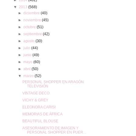
▼
2013
(568)
►
diciembre
(40)
►
noviembre
(45)
►
octubre
(51)
►
septiembre
(42)
►
agosto
(30)
►
julio
(44)
►
junio
(49)
►
mayo
(60)
►
abril
(50)
▼
marzo
(52)
PERSONAL SHOPPER EN ARAGÓN
TELEVISIÓN
VINTAGE DECO
VICHY & GREY
ELEONORA CARISI
MEMORIAS DE ÁFRICA
BEAUTIFUL BLOUSE
ASESORAMIENTO DE IMAGEN Y
PERSONAL SHOPPER EN PUER...