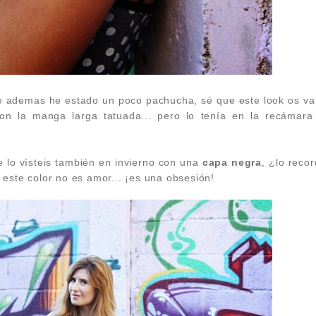
e ademas he estado un poco pachucha, sé que este look os va
on la manga larga tatuada... pero lo tenía en la recámara
 lo vísteis también en invierno con una
capa negra
, ¿lo reco
 este color no es amor... ¡es una obsesión!