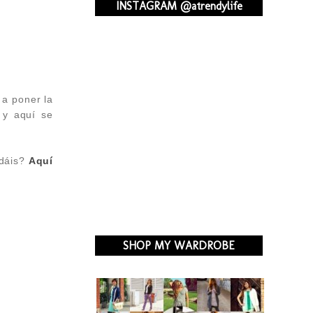
INSTAGRAM @atrendylife
 a poner la
 y aquí se
rdáis?
Aquí
SHOP MY WARDROBE